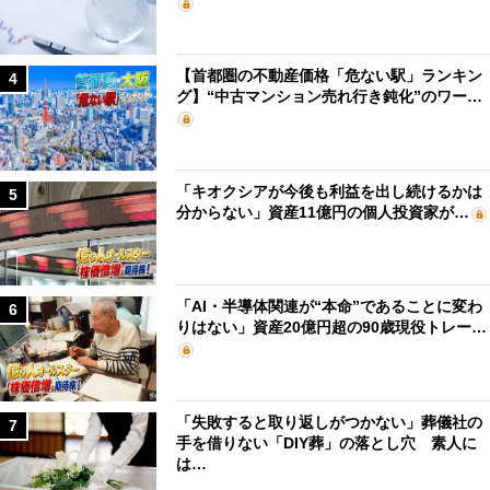
【首都圏の不動産価格「危ない駅」ランキン
4
グ】“中古マンション売れ行き鈍化”のワー…
「キオクシアが今後も利益を出し続けるかは
5
分からない」資産11億円の個人投資家が…
「AI・半導体関連が“本命”であることに変わ
6
りはない」資産20億円超の90歳現役トレー…
「失敗すると取り返しがつかない」葬儀社の
7
手を借りない「DIY葬」の落とし穴 素人に
は…