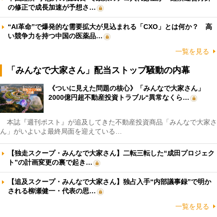
の修正で成長加速が予想さ…
“AI革命”で爆発的な需要拡大が見込まれる「CXO」とは何か？ 高
い競争力を持つ中国の医薬品…
一覧を見る
「みんなで大家さん」配当ストップ騒動の内幕
《ついに見えた問題の核心》「みんなで大家さん」
2000億円超不動産投資トラブル“異常なくら…
本誌『週刊ポスト』が追及してきた不動産投資商品「みんなで大家さ
ん」がいよいよ最終局面を迎えている…
【独走スクープ・みんなで大家さん】二転三転した“成田プロジェク
ト”の計画変更の裏で起き…
【追及スクープ・みんなで大家さん】独占入手“内部議事録”で明か
される柳瀬健一・代表の思…
一覧を見る