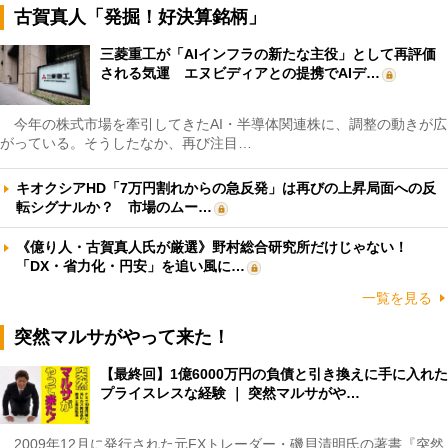
古賀真人「発掘！好決算銘柄」
三菱重工が「AIインフラの新たな主役」として再評価
される気運 エヌビディアとの提携でAIデ…
今年の株式市場を牽引してきたAI・半導体関連株に、調整の動きが広
がっている。そうしたなか、再び注目…
キオクシアHD「7万円割れからの急反発」は再びの上昇局面への反
転シグナルか？ 市場のムー…
《億り人・古賀真人氏が厳選》野村総合研究所だけじゃない！
「DX・省力化・円安」を追い風に…
一覧を見る
突然マルサがやって来た！
【最終回】1億6000万円の負債と引き換えに手に入れた
プライスレスな経験 ｜ 突然マルサがや…
2009年12月に発行された元FXトレーダー・磯貝清明氏の著書『突然