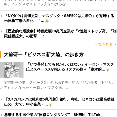
ールディングスがストップ安をつけるな…
「NYダウは高値更新、ナスダック・S&P500は足踏み」が意味する
米国株市場の変化 半…
【歴史的な爆騰劇】時価総額10兆円企業が「2連続ストップ高」「制
限値幅拡大」の衝撃 フ…
一覧を見る
大前研一「ビジネス新大陸」の歩き方
「いつ暴発してもおかしくはない」イーロン・マスク
氏とスペースXが抱えるリスクの数々「絶対的…
宇宙開発企業「スペースX」の上場で史上初の「兆万長者（トリリオ
ネア）」となったイーロン・マスク氏。…
【3メガバンクは純利益5兆円超】銀行、商社、ゼネコンは最高益続
出の一方で、中小企業・…
急増する中国企業の“国籍ロンダリング” SHEIN、TikTok、