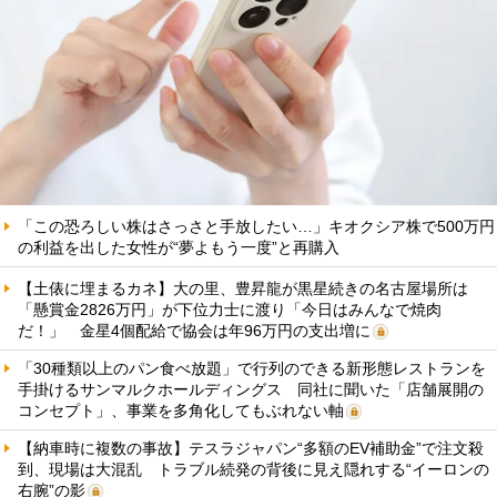
「この恐ろしい株はさっさと手放したい…」キオクシア株で500万円
の利益を出した女性が“夢よもう一度”と再購入
【土俵に埋まるカネ】大の里、豊昇龍が黒星続きの名古屋場所は
「懸賞金2826万円」が下位力士に渡り「今日はみんなで焼肉
だ！」 金星4個配給で協会は年96万円の支出増に
「30種類以上のパン食べ放題」で行列のできる新形態レストランを
手掛けるサンマルクホールディングス 同社に聞いた「店舗展開の
コンセプト」、事業を多角化してもぶれない軸
【納車時に複数の事故】テスラジャパン“多額のEV補助金”で注文殺
到、現場は大混乱 トラブル続発の背後に見え隠れする“イーロンの
右腕”の影