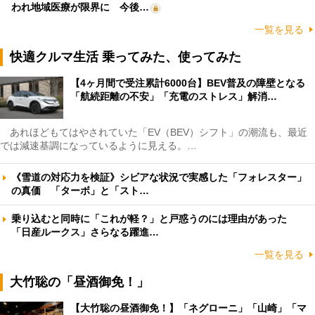
われ地域医療が限界に 今後…
一覧を見る
快適クルマ生活 乗ってみた、使ってみた
【4ヶ月間で受注累計6000台】BEV普及の障壁となる
「航続距離の不安」「充電のストレス」解消…
あれほどもてはやされていた「EV（BEV）シフト」の潮流も、最近
では減速基調になっているように見える。…
《雪道の対応力を検証》シビアな状況で実感した「フォレスター」
の真価 「ターボ」と「スト…
乗り込むと同時に「これが軽？」と戸惑うのには理由があった
「日産ルークス」さらなる躍進…
一覧を見る
大竹聡の「昼酒御免！」
【大竹聡の昼酒御免！】「ネグローニ」「山崎」「マ