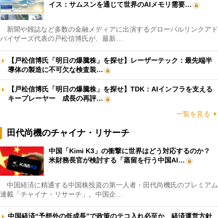
イス：サムスンを通じて世界のAIメモリ需要…
新聞や雑誌など多数の金融メディアに出演するグローバルリンクアド
バイザーズ代表の戸松信博氏が、最新…
【戸松信博氏「明日の爆騰株」を探せ】レーザーテック：最先端半
導体の製造に不可欠な検査装…
【戸松信博氏「明日の爆騰株」を探せ】TDK：AIインフラを支える
キープレーヤー 成長の再評…
一覧を見る
田代尚機のチャイナ・リサーチ
中国「Kimi K3」の衝撃に世界はどう対応するのか？
米財務長官が検討する「蒸留を行う中国AI…
中国経済に精通する中国株投資の第一人者・田代尚機氏のプレミアム
連載「チャイナ・リサーチ」。中国企…
中国経済“予想外の低成長”で政策のテコ入れ必至か 経済運営方針