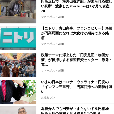
円高反転で「海外出稼ぎ組」が迫られる難し
い判断 渡豪したYouTuberは1か月で資産
70…
マネーポストWEB
【ニトリ、青山商事、ブロンコビリー】為替
が円高局面になれば大化けが期待できる銘
柄…
マネーポストWEB
政策テーマに浮上した「円安是正・物価対
策」が後押しする有望投資セクター 原発・
電…
マネーポストWEB
いまの日本はコロナ・ウクライナ・円安の
「インフレ三重苦」 円高回帰への期待は薄
い
女性セブン
為替介入でも円安が止まらないドル円相場
円高反転の契機となり得る2つの要因