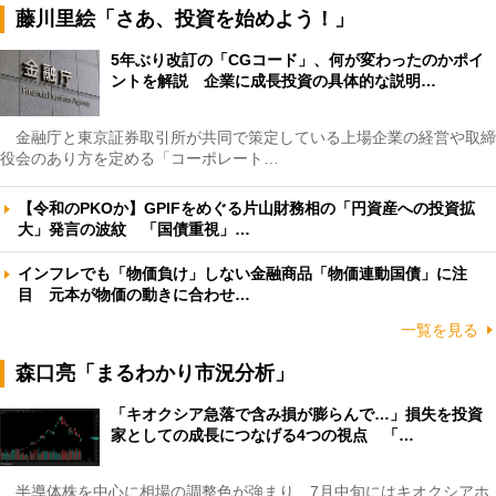
藤川里絵「さあ、投資を始めよう！」
5年ぶり改訂の「CGコード」、何が変わったのかポイ
ントを解説 企業に成長投資の具体的な説明…
金融庁と東京証券取引所が共同で策定している上場企業の経営や取締
役会のあり方を定める「コーポレート…
【令和のPKOか】GPIFをめぐる片山財務相の「円資産への投資拡
大」発言の波紋 「国債重視」…
インフレでも「物価負け」しない金融商品「物価連動国債」に注
目 元本が物価の動きに合わせ…
一覧を見る
森口亮「まるわかり市況分析」
「キオクシア急落で含み損が膨らんで…」損失を投資
家としての成長につなげる4つの視点 「…
半導体株を中心に相場の調整色が強まり、7月中旬にはキオクシアホ