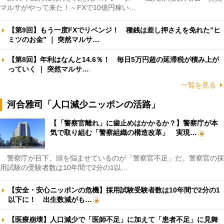
マルサがやって来た！～FXで10億円稼い…
【第9回】もう一度FXでリベンジ！ 種銭は差し押さえを免れた”ヒ
ミツのお金” ｜ 突然マルサ…
【第8回】年利はなんと14.6％！ 毎日5万円超の延滞税が積み上が
っていく ｜ 突然マルサ…
一覧を見る
河合雅司「人口減少ニッポンの活路」
【「警察官離れ」に歯止めはかかるか？】警察庁が本
気で取り組む「警察組織の構造改革」 実現…
警察庁が目下、頭を悩ませているのが「警察官不足」だ。警察官の採
用試験の受験者数は10年間で2分の1以…
【安全・安心ニッポンの危機】採用試験受験者数は10年間で2分の1
以下に！ 出生数減がも…
【医療崩壊】人口減少で「医師不足」に加えて「患者不足」に見舞