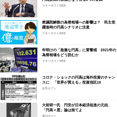
マネーポストWEB
衆議院解散の為替相場への影響は？ 民主党
躍進時の円高シナリオに注意
マネーポストWEB
年明けの「急激な円高」に要警戒 2021年の
為替相場をどう読むか
マネーポストWEB
コロナ・ショックの円高は海外投資のチャン
スに 「世界が買える」投資信託16
女性セブン
大前研一氏 円安が日本経済低迷の元凶、
「円高＝悪」論は捨てよ
週刊ポスト