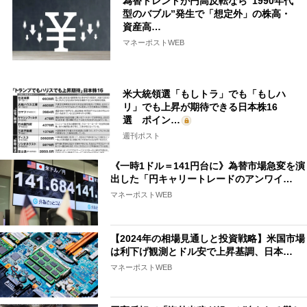
為替トレンドが円高反転なら“1990年代
型のバブル”発生で「想定外」の株高・
資産高…
マネーポストWEB
米大統領選「もしトラ」でも「もしハ
リ」でも上昇が期待できる日本株16
選 ポイン…
週刊ポスト
《一時1ドル＝141円台に》為替市場急変を演
出した「円キャリートレードのアンワイ…
マネーポストWEB
【2024年の相場見通しと投資戦略】米国市場
は利下げ観測とドル安で上昇基調、日本…
マネーポストWEB