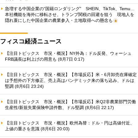
急増する中国企業の“国籍ロンダリング” SHEIN、TikTok、Temu…
本社機能を海外に移転させ、トランプ関税の回避を狙う 現地人を
隠れ蓑にした中国企業の農業参入・土地取得への懸念も
フィスコ経済ニュース
【注目トピックス 市況・概況】NY外為：ドル反発、ウォーシュ
FRB議長は利上げの用意も (8月7日 0:17)
【注目トピックス 市況・概況】【市場反応】米・6月卸売在庫確定
は予想外の下方修正、売上高はパンデミック来の落ち込み、ドルは
堅調 (8月6日 23:24)
【注目トピックス 市況・概況】【市場反応】米Q2非農業部門労働
生産性/新規失業保険申請件数、ドル堅調 (8月6日 22:17)
【注目トピックス 市況・概況】欧州為替：ドル・円は高値付近、
上値の重さを意識 (8月6日 20:03)