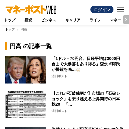
ログイン
トップ
投資
ビジネス
キャリア
ライフ
マネー
トップ
円高
円高 の記事一覧
「1ドル＝70円台、日経平均は3000円
台まで大暴落もあり得る」森永卓郎氏
が警鐘を鳴…
週刊ポスト
【これが石破銘柄だ】市場の「石破シ
ョック」を乗り越える上昇期待の日本
株20 「…
週刊ポスト