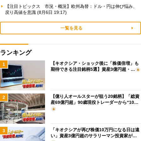
【注目トピックス 市況・概況】欧州為替：ドル・円は伸び悩み、
戻り高値を意識 (8月6日 19:17)
一覧を見る
ランキング
【キオクシア・ショック後に「株価倍増」も
1
期待できる注目銘柄5選】資産3億円超・…
【億り人オールスターが狙う20銘柄】「総資
2
産69億円超」90歳現役トレーダーから“10…
「キオクシアが再び株価10万円になる日は遠
3
い」資産3億円超のサラリーマン投資家が…