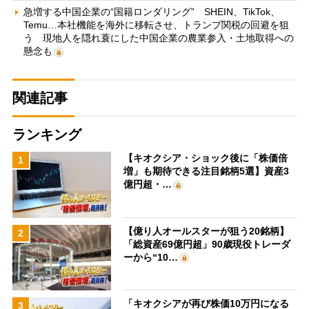
急増する中国企業の“国籍ロンダリング” SHEIN、TikTok、
Temu…本社機能を海外に移転させ、トランプ関税の回避を狙
う 現地人を隠れ蓑にした中国企業の農業参入・土地取得への
懸念も
関連記事
ランキング
【キオクシア・ショック後に「株価倍
1
増」も期待できる注目銘柄5選】資産3
億円超・…
【億り人オールスターが狙う20銘柄】
2
「総資産69億円超」90歳現役トレーダ
ーから“10…
「キオクシアが再び株価10万円になる
3