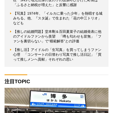
「ふるさと納税が増えた」と反響に感謝
【写真】1974年、「イルカに乗った少年」を熱唱する城
みちる。他、『スタ誕』で生まれた「花の中三トリオ」
なども
【推しの結婚問題】堂本剛＆百田夏菜子の結婚発表に他
のアイドルファンから羨望 「噂も匂わせも皆無」「フ
ァンを裏切らない」で“模範解答”との評価
【推し活】アイドルの「生写真」を買ってしまうファン
心理 「コンサートの日替わり写真で推し活日記」「買
って推しメンへ貢献」それぞれの思い
注目TOPIC