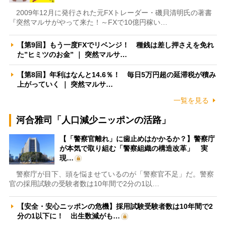
2009年12月に発行された元FXトレーダー・磯貝清明氏の著書
『突然マルサがやって来た！～FXで10億円稼い…
【第9回】もう一度FXでリベンジ！ 種銭は差し押さえを免れ
た”ヒミツのお金” ｜ 突然マルサ…
【第8回】年利はなんと14.6％！ 毎日5万円超の延滞税が積み
上がっていく ｜ 突然マルサ…
一覧を見る
河合雅司「人口減少ニッポンの活路」
【「警察官離れ」に歯止めはかかるか？】警察庁
が本気で取り組む「警察組織の構造改革」 実
現…
警察庁が目下、頭を悩ませているのが「警察官不足」だ。警察
官の採用試験の受験者数は10年間で2分の1以…
【安全・安心ニッポンの危機】採用試験受験者数は10年間で2
分の1以下に！ 出生数減がも…