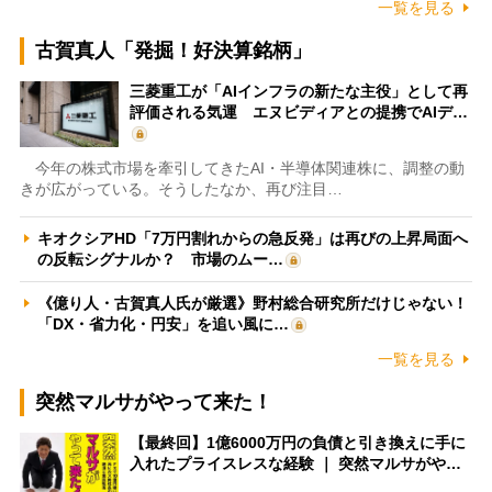
一覧を見る
古賀真人「発掘！好決算銘柄」
三菱重工が「AIインフラの新たな主役」として再
評価される気運 エヌビディアとの提携でAIデ…
今年の株式市場を牽引してきたAI・半導体関連株に、調整の動
きが広がっている。そうしたなか、再び注目…
キオクシアHD「7万円割れからの急反発」は再びの上昇局面へ
の反転シグナルか？ 市場のムー…
《億り人・古賀真人氏が厳選》野村総合研究所だけじゃない！
「DX・省力化・円安」を追い風に…
一覧を見る
突然マルサがやって来た！
【最終回】1億6000万円の負債と引き換えに手に
入れたプライスレスな経験 ｜ 突然マルサがや…