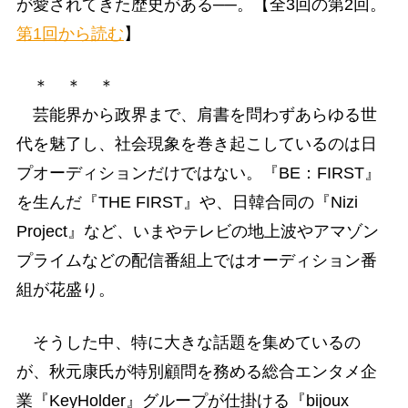
が愛されてきた歴史がある──。【全3回の第2回。
第1回から読む
】
＊ ＊ ＊
芸能界から政界まで、肩書を問わずあらゆる世
代を魅了し、社会現象を巻き起こしているのは日
プオーディションだけではない。『BE：FIRST』
を生んだ『THE FIRST』や、日韓合同の『Nizi
Project』など、いまやテレビの地上波やアマゾン
プライムなどの配信番組上ではオーディション番
組が花盛り。
そうした中、特に大きな話題を集めているの
が、秋元康氏が特別顧問を務める総合エンタメ企
業『KeyHolder』グループが仕掛ける『bijoux