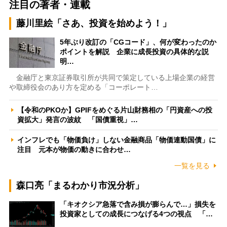
注目の著者・連載
藤川里絵「さあ、投資を始めよう！」
5年ぶり改訂の「CGコード」、何が変わったのか
ポイントを解説 企業に成長投資の具体的な説
明…
金融庁と東京証券取引所が共同で策定している上場企業の経営
や取締役会のあり方を定める「コーポレート…
【令和のPKOか】GPIFをめぐる片山財務相の「円資産への投
資拡大」発言の波紋 「国債重視」…
インフレでも「物価負け」しない金融商品「物価連動国債」に
注目 元本が物価の動きに合わせ…
一覧を見る
森口亮「まるわかり市況分析」
「キオクシア急落で含み損が膨らんで…」損失を
投資家としての成長につなげる4つの視点 「…