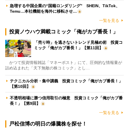
急増する中国企業の“国籍ロンダリング” SHEIN、TikTok、
Temu…本社機能を海外に移転させ…
一覧を見る
投資ノウハウ満載コミック「俺がカブ番長！」
「売り時」を逃さないトレンド見極め術 投資コ
ミック「俺がカブ番長！」【第11回】
かつて投資情報雑誌「マネーポスト」にて、圧倒的な情報量が
詰め込まれた「天下無敵の株コミック」とし…
テクニカル分析・集中講義 投資コミック「俺がカブ番長！」
【第10回】
不透明相場に勝つ信用取引の極意 投資コミック「俺がカブ番
長！」【第9回】
一覧を見る
戸松信博の明日の爆騰株を探せ！