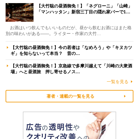
【大竹聡の昼酒御免！】「ネグローニ」「山崎」
「マンハッタン」新宿三丁目の隠れ家バーで1…
お酒はいつ飲んでもいいものだが、昼から飲むお酒にはまた格
別の味わいがある――。ライター・作家の大竹…
【大竹聡の昼酒御免！】今の若者は「なめろう」や「キヌカツ
ギ」を知らないって本当？ 昔の…
【大竹聡の昼酒御免！】京急線で多摩川越えて「川崎の大衆酒
場」へと昼酒旅 押し寄せるノス…
一覧を見る
著者・連載の一覧を見る