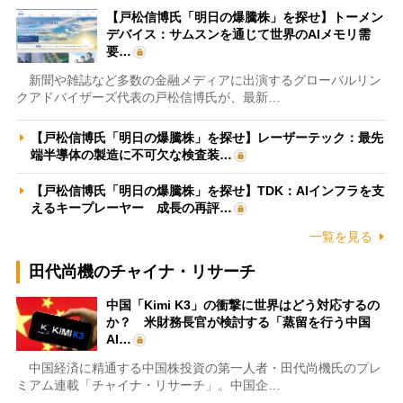
【戸松信博氏「明日の爆騰株」を探せ】トーメン
デバイス：サムスンを通じて世界のAIメモリ需
要…
新聞や雑誌など多数の金融メディアに出演するグローバルリン
クアドバイザーズ代表の戸松信博氏が、最新…
【戸松信博氏「明日の爆騰株」を探せ】レーザーテック：最先
端半導体の製造に不可欠な検査装…
【戸松信博氏「明日の爆騰株」を探せ】TDK：AIインフラを支
えるキープレーヤー 成長の再評…
一覧を見る
田代尚機のチャイナ・リサーチ
中国「Kimi K3」の衝撃に世界はどう対応するの
か？ 米財務長官が検討する「蒸留を行う中国
AI…
中国経済に精通する中国株投資の第一人者・田代尚機氏のプレ
ミアム連載「チャイナ・リサーチ」。中国企…