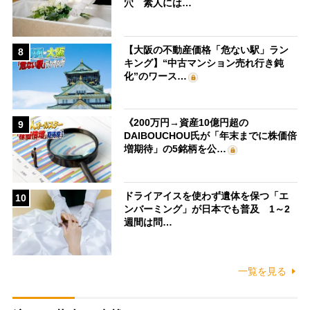
穴 素人には…
【大阪の不動産価格「危ない駅」ラン
8
キング】“中古マンション売れ行き鈍
化”のワース…
《200万円→資産10億円超の
9
DAIBOUCHOU氏が「年末までに株価倍
増期待」の5銘柄を公…
ドライアイスを使わず遺体を保つ「エ
10
ンバーミング」が日本でも普及 1～2
週間は問…
一覧を見る