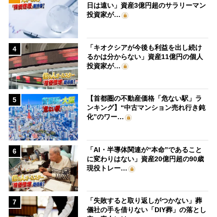
日は遠い」資産3億円超のサラリーマン
投資家が…
「キオクシアが今後も利益を出し続け
4
るかは分からない」資産11億円の個人
投資家が…
【首都圏の不動産価格「危ない駅」ラ
5
ンキング】“中古マンション売れ行き鈍
化”のワー…
「AI・半導体関連が“本命”であること
6
に変わりはない」資産20億円超の90歳
現役トレー…
「失敗すると取り返しがつかない」葬
7
儀社の手を借りない「DIY葬」の落とし