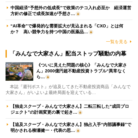
中国経済“予想外の低成長”で政策のテコ入れ必至か 経済運営
方針の修正で成長加速が予想さ…
“AI革命”で爆発的な需要拡大が見込まれる「CXO」とは何
か？ 高い競争力を持つ中国の医薬品…
一覧を見る
「みんなで大家さん」配当ストップ騒動の内幕
《ついに見えた問題の核心》「みんなで大家さ
ん」2000億円超不動産投資トラブル“異常なく
ら…
本誌『週刊ポスト』が追及してきた不動産投資商品「みんなで
大家さん」がいよいよ最終局面を迎えている…
【独走スクープ・みんなで大家さん】二転三転した“成田プロ
ジェクト”の計画変更の裏で起き…
【追及スクープ・みんなで大家さん】独占入手“内部議事録”で
明かされる柳瀬健一・代表の思…