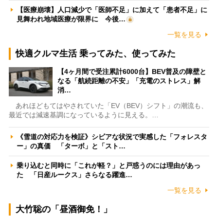
【医療崩壊】人口減少で「医師不足」に加えて「患者不足」に
見舞われ地域医療が限界に 今後…
一覧を見る
快適クルマ生活 乗ってみた、使ってみた
【4ヶ月間で受注累計6000台】BEV普及の障壁と
なる「航続距離の不安」「充電のストレス」解
消…
あれほどもてはやされていた「EV（BEV）シフト」の潮流も、
最近では減速基調になっているように見える。…
《雪道の対応力を検証》シビアな状況で実感した「フォレスタ
ー」の真価 「ターボ」と「スト…
乗り込むと同時に「これが軽？」と戸惑うのには理由があっ
た 「日産ルークス」さらなる躍進…
一覧を見る
大竹聡の「昼酒御免！」