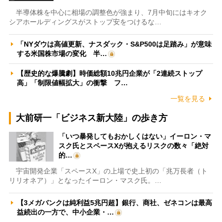
半導体株を中心に相場の調整色が強まり、7月中旬にはキオク
シアホールディングスがストップ安をつけるな…
「NYダウは高値更新、ナスダック・S&P500は足踏み」が意味
する米国株市場の変化 半…
【歴史的な爆騰劇】時価総額10兆円企業が「2連続ストップ
高」「制限値幅拡大」の衝撃 フ…
一覧を見る
大前研一「ビジネス新大陸」の歩き方
「いつ暴発してもおかしくはない」イーロン・マ
スク氏とスペースXが抱えるリスクの数々「絶対
的…
宇宙開発企業「スペースX」の上場で史上初の「兆万長者（ト
リリオネア）」となったイーロン・マスク氏。…
【3メガバンクは純利益5兆円超】銀行、商社、ゼネコンは最高
益続出の一方で、中小企業・…