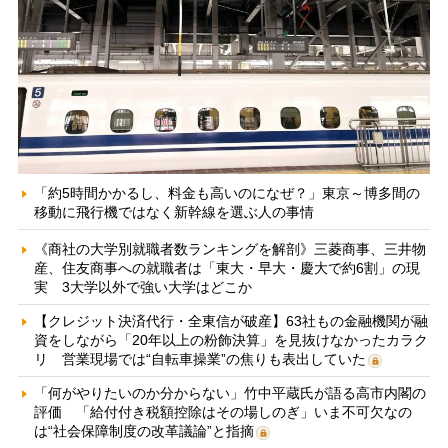
「約5時間かかるし、料金も高いのになぜ？」東京～博多間の
移動に飛行機ではなく新幹線を選ぶ人の事情
《商社の大学別就職者数ランキングを解剖》三菱商事、三井物
産、住友商事への就職者は「東大・早大・慶大で約6割」の現
実 3大学以外で強い大学はどこか
【クレジット決済代行・全東信が破産】63社もの金融機関が融
資をしながら「20年以上の粉飾決算」を見抜けなかったカラク
リ 営業現場では“自転車操業”の焦りも表出していた
「何がやりたいのか分からない」竹中平蔵氏が語る高市内閣の
評価 「給付付き税額控除はその場しのぎ」いま不可欠なの
は“社会保障制度の改革議論”と指摘