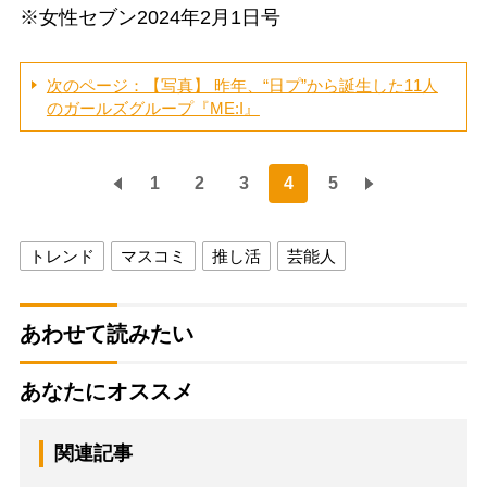
※女性セブン2024年2月1日号
次のページ：【写真】 昨年、“日プ”から誕生した11人
のガールズグループ『ME:I』
1
2
3
4
5
トレンド
マスコミ
推し活
芸能人
あわせて読みたい
あなたにオススメ
関連記事