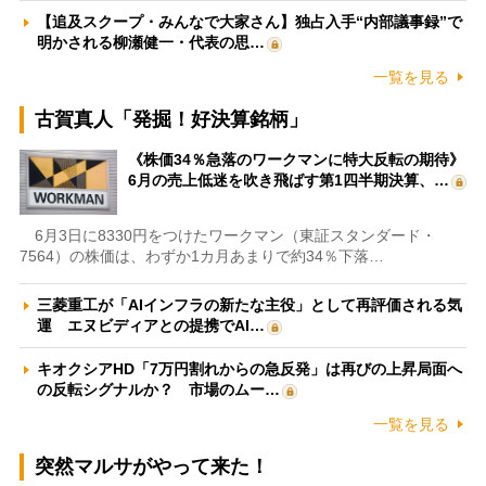
【追及スクープ・みんなで大家さん】独占入手“内部議事録”で
明かされる柳瀬健一・代表の思…
一覧を見る
古賀真人「発掘！好決算銘柄」
《株価34％急落のワークマンに特大反転の期待》
6月の売上低迷を吹き飛ばす第1四半期決算、…
6月3日に8330円をつけたワークマン（東証スタンダード・
7564）の株価は、わずか1カ月あまりで約34％下落…
三菱重工が「AIインフラの新たな主役」として再評価される気
運 エヌビディアとの提携でAI…
キオクシアHD「7万円割れからの急反発」は再びの上昇局面へ
の反転シグナルか？ 市場のムー…
一覧を見る
突然マルサがやって来た！