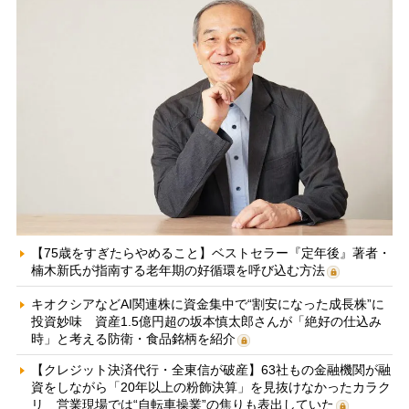
【75歳をすぎたらやめること】ベストセラー『定年後』著者・
楠木新氏が指南する老年期の好循環を呼び込む方法
キオクシアなどAI関連株に資金集中で“割安になった成長株”に
投資妙味 資産1.5億円超の坂本慎太郎さんが「絶好の仕込み
時」と考える防衛・食品銘柄を紹介
【クレジット決済代行・全東信が破産】63社もの金融機関が融
資をしながら「20年以上の粉飾決算」を見抜けなかったカラク
リ 営業現場では“自転車操業”の焦りも表出していた