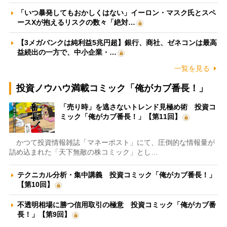
「いつ暴発してもおかしくはない」イーロン・マスク氏とスペ
ースXが抱えるリスクの数々「絶対…
【3メガバンクは純利益5兆円超】銀行、商社、ゼネコンは最高
益続出の一方で、中小企業・…
一覧を見る
投資ノウハウ満載コミック「俺がカブ番長！」
「売り時」を逃さないトレンド見極め術 投資コ
ミック「俺がカブ番長！」【第11回】
かつて投資情報雑誌「マネーポスト」にて、圧倒的な情報量が
詰め込まれた「天下無敵の株コミック」とし…
テクニカル分析・集中講義 投資コミック「俺がカブ番長！」
【第10回】
不透明相場に勝つ信用取引の極意 投資コミック「俺がカブ番
長！」【第9回】