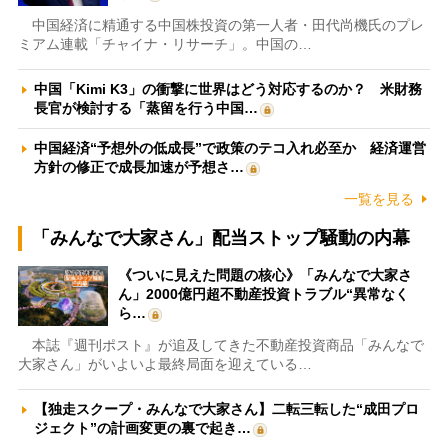
中国経済に精通する中国株投資の第一人者・田代尚機氏のプレ
ミアム連載「チャイナ・リサーチ」。中国の…
中国「Kimi K3」の衝撃に世界はどう対応するのか？ 米財務
長官が検討する「蒸留を行う中国…
中国経済“予想外の低成長”で政策のテコ入れ必至か 経済運営
方針の修正で成長加速が予想さ…
一覧を見る
「みんなで大家さん」配当ストップ騒動の内幕
《ついに見えた問題の核心》「みんなで大家さ
ん」2000億円超不動産投資トラブル“異常なく
ら…
本誌『週刊ポスト』が追及してきた不動産投資商品「みんなで
大家さん」がいよいよ最終局面を迎えている…
【独走スクープ・みんなで大家さん】二転三転した“成田プロ
ジェクト”の計画変更の裏で起き…