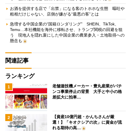
お酒を提供する店で「出禁」になる客のトホホな生態 嘔吐や
粗相だけじゃない、店側が嫌がる“最悪の客”とは
急増する中国企業の“国籍ロンダリング” SHEIN、TikTok、
Temu…本社機能を海外に移転させ、トランプ関税の回避を狙
う 現地人を隠れ蓑にした中国企業の農業参入・土地取得への
懸念も
関連記事
ランキング
老舗遊技機メーカー・豊丸産業がパチ
1
ンコ事業停止の背景 大手と中小の格
差拡大に拍車…
【資産10億円超・かんちさんが厳
2
選！】「キオクシアの次」に資金が流
れる期待の高…