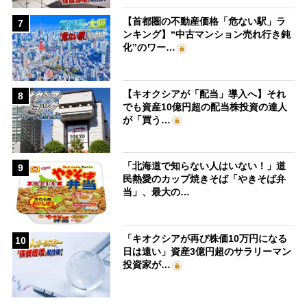
【首都圏の不動産価格「危ない駅」ラ
7
ンキング】“中古マンション売れ行き鈍
化”のワー…
【キオクシアが「配当」導入へ】それ
8
でも資産10億円超の配当株投資の達人
が「買う…
「北海道で知らない人はいない！」道
9
民熱愛のカップ焼きそば「やきそば弁
当」、最大の…
「キオクシアが再び株価10万円になる
10
日は遠い」資産3億円超のサラリーマン
投資家が…