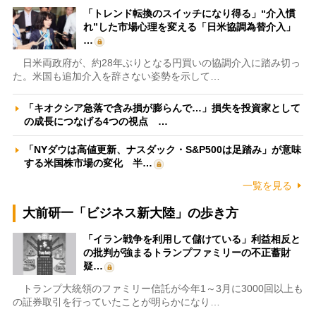
「トレンド転換のスイッチになり得る」“介入慣
れ”した市場心理を変える「日米協調為替介入」
…
日米両政府が、約28年ぶりとなる円買いの協調介入に踏み切っ
た。米国も追加介入を辞さない姿勢を示して…
「キオクシア急落で含み損が膨らんで…」損失を投資家として
の成長につなげる4つの視点 …
「NYダウは高値更新、ナスダック・S&P500は足踏み」が意味
する米国株市場の変化 半…
一覧を見る
大前研一「ビジネス新大陸」の歩き方
「イラン戦争を利用して儲けている」利益相反と
の批判が強まるトランプファミリーの不正蓄財
疑…
トランプ大統領のファミリー信託が今年1～3月に3000回以上も
の証券取引を行っていたことが明らかになり…