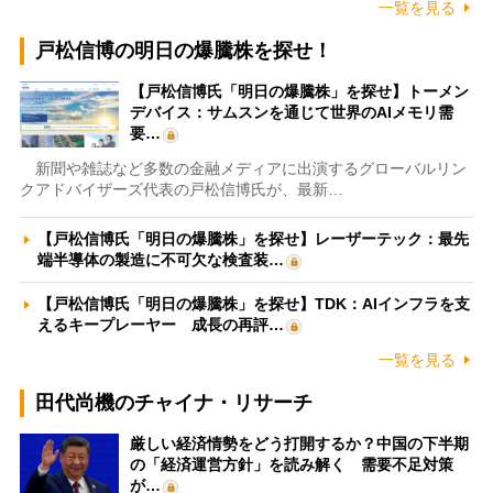
一覧を見る
戸松信博の明日の爆騰株を探せ！
【戸松信博氏「明日の爆騰株」を探せ】トーメン
デバイス：サムスンを通じて世界のAIメモリ需
要…
新聞や雑誌など多数の金融メディアに出演するグローバルリン
クアドバイザーズ代表の戸松信博氏が、最新…
【戸松信博氏「明日の爆騰株」を探せ】レーザーテック：最先
端半導体の製造に不可欠な検査装…
【戸松信博氏「明日の爆騰株」を探せ】TDK：AIインフラを支
えるキープレーヤー 成長の再評…
一覧を見る
田代尚機のチャイナ・リサーチ
厳しい経済情勢をどう打開するか？中国の下半期
の「経済運営方針」を読み解く 需要不足対策
が…