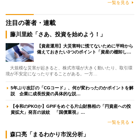
一覧を見る
注目の著者・連載
藤川里絵「さあ、投資を始めよう！」
【資産運用】大災害時に慌てないために平時から
備えておきたい3つのポイント「資産の棚卸し…
大規模な災害が起きると、株式市場が大きく動いたり、取引環
境が不安定になったりすることがある。一方…
5年ぶり改訂の「CGコード」、何が変わったのかポイントを解
説 企業に成長投資の具体的な説…
【令和のPKOか】GPIFをめぐる片山財務相の「円資産への投
資拡大」発言の波紋 「国債重視」…
一覧を見る
森口亮「まるわかり市況分析」