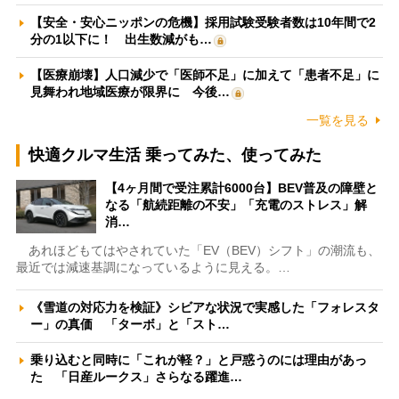
【安全・安心ニッポンの危機】採用試験受験者数は10年間で2
分の1以下に！ 出生数減がも…
【医療崩壊】人口減少で「医師不足」に加えて「患者不足」に
見舞われ地域医療が限界に 今後…
一覧を見る
快適クルマ生活 乗ってみた、使ってみた
【4ヶ月間で受注累計6000台】BEV普及の障壁と
なる「航続距離の不安」「充電のストレス」解
消…
あれほどもてはやされていた「EV（BEV）シフト」の潮流も、
最近では減速基調になっているように見える。…
《雪道の対応力を検証》シビアな状況で実感した「フォレスタ
ー」の真価 「ターボ」と「スト…
乗り込むと同時に「これが軽？」と戸惑うのには理由があっ
た 「日産ルークス」さらなる躍進…