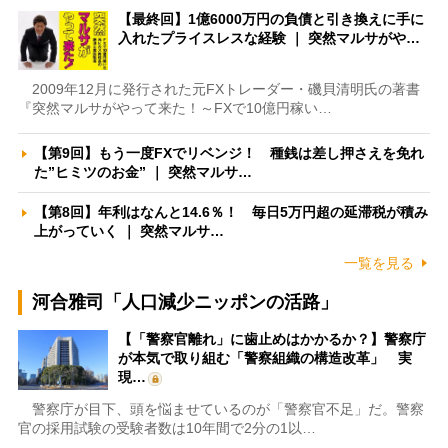
【最終回】1億6000万円の負債と引き換えに手に
入れたプライスレスな経験 ｜ 突然マルサがや…
2009年12月に発行された元FXトレーダー・磯貝清明氏の著書
『突然マルサがやって来た！～FXで10億円稼い…
【第9回】もう一度FXでリベンジ！ 種銭は差し押さえを免れ
た”ヒミツのお金” ｜ 突然マルサ…
【第8回】年利はなんと14.6％！ 毎日5万円超の延滞税が積み
上がっていく ｜ 突然マルサ…
一覧を見る
河合雅司「人口減少ニッポンの活路」
【「警察官離れ」に歯止めはかかるか？】警察庁
が本気で取り組む「警察組織の構造改革」 実
現…
警察庁が目下、頭を悩ませているのが「警察官不足」だ。警察
官の採用試験の受験者数は10年間で2分の1以…