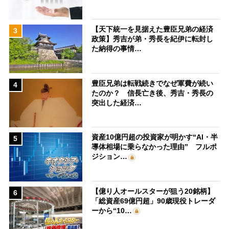
【天下統一を見据えた豊臣兄弟の経済
3
政策】秀吉が弟・秀長を紀伊に転封し
た納得の事情…
豊臣兄弟は転戦続きでなぜ軍費が続い
4
たのか？ 信長亡き後、秀吉・秀長の
突出した経済…
資産10億円超の投資家が明かす“AI・半
5
導体相場に乗らなかった理由” フルポ
ジション…
【億り人オールスターが狙う20銘柄】
6
「総資産69億円超」90歳現役トレーダ
ーから“10…