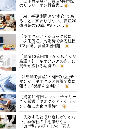
になる日は遠い」資産3億円超
のサラリーマン投資家…
「AI・半導体関連が“本命”であ
ることに変わりはない」資産20
億円超の90歳現役トレ…
【キオクシア・ショック後に
「株価倍増」も期待できる注目
銘柄5選】資産3億円超…
【資産10億円超・かんちさんが
厳選！】「キオクシアの次」に
資金が流れる期待の…
《2年弱で資産17.5倍の元証券
マンが「キオクシア急落で次に
狙う」5銘柄を公開》1…
【資産11億円マック・チェリー
さん厳選「キオクシア・ショッ
ク」後に大化け期待4…
「失敗すると取り返しがつかな
い」葬儀社の手を借りない
「DIY葬」の落とし穴 素人