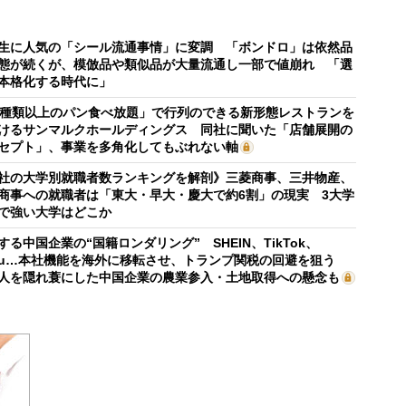
生に人気の「シール流通事情」に変調 「ボンドロ」は依然品
態が続くが、模倣品や類似品が大量流通し一部で値崩れ 「選
本格化する時代に」
0種類以上のパン食べ放題」で行列のできる新形態レストランを
けるサンマルクホールディングス 同社に聞いた「店舗展開の
セプト」、事業を多角化してもぶれない軸
社の大学別就職者数ランキングを解剖》三菱商事、三井物産、
商事への就職者は「東大・早大・慶大で約6割」の現実 3大学
で強い大学はどこか
する中国企業の“国籍ロンダリング” SHEIN、TikTok、
mu…本社機能を海外に移転させ、トランプ関税の回避を狙う
人を隠れ蓑にした中国企業の農業参入・土地取得への懸念も