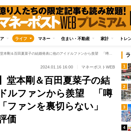
ア
ライフ
マネー
住まい・不動産
家計
トレ
【推しの結婚問題】堂本剛＆百田夏菜子の結婚発表に他のアイドルファンから羨望 「噂も匂わせも皆無」「ファンを裏切らない」で“模範解答”との評価
ラ
1
2024.01.16 16:00
マネーポストWEB
】堂本剛＆百田夏菜子の結
2
ドルファンから羨望 「噂
「ファンを裏切らない」
3
評価
4