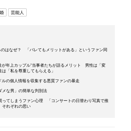
婚
芸能人
するのはなぜ？ 「バレてもメリットがある」というファン同
性が年上カップル”当事者たちが語るメリット 男性は「変
性は「私を尊重してもらえる」
イドルの個人情報を収集する悪質ファンの暴走
ダメな男」の簡単な判別法
買ってしまうファン心理 「コンサートの日替わり写真で推
」それぞれの思い