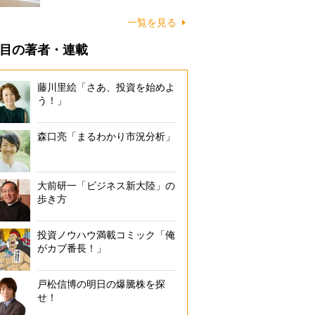
に…
一覧を見る
目の著者・連載
藤川里絵「さあ、投資を始めよ
う！」
森口亮「まるわかり市況分析」
大前研一「ビジネス新大陸」の
歩き方
投資ノウハウ満載コミック「俺
がカブ番長！」
戸松信博の明日の爆騰株を探
せ！