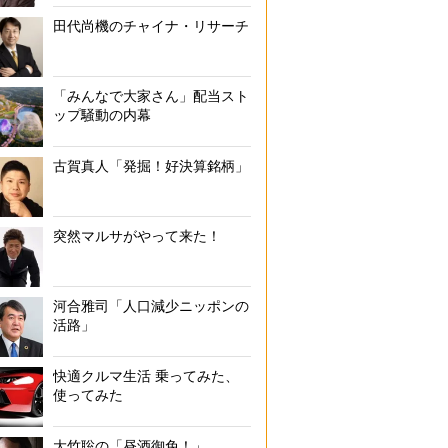
田代尚機のチャイナ・リサーチ
「みんなで大家さん」配当スト
ップ騒動の内幕
古賀真人「発掘！好決算銘柄」
突然マルサがやって来た！
河合雅司「人口減少ニッポンの
活路」
快適クルマ生活 乗ってみた、
使ってみた
大竹聡の「昼酒御免！」