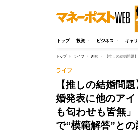
トップ
投資
ビジネス
キャリ
トップ
ライフ
趣味
ライフ
【推しの結婚問題
婚発表に他のアイ
も匂わせも皆無」
で“模範解答”との