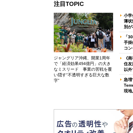
注目TOPIC
小学
薄状
別が
「3
手掛
コン
ジャングリア沖縄、開業1周年
《商
で「経済効果494億円」の大き
住友
なミスリード 事業の苦戦を覆
以外
い隠す“不透明すぎる巨大な数
急増
字”
Te
現地