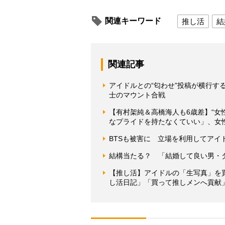
関連キーワード
推し活
結
関連記事
アイドルとの“匂わせ”投稿が横行
士のマウント合戦
【有村架純＆高橋海人も6歳差】“女
なプライドを持たなくていい」、女
BTSも被害に 立場を利用してア
結構当たる？ 「結婚して良い男・
【推し活】アイドルの「生写真」を
し活日記」「買って推しメンへ貢献