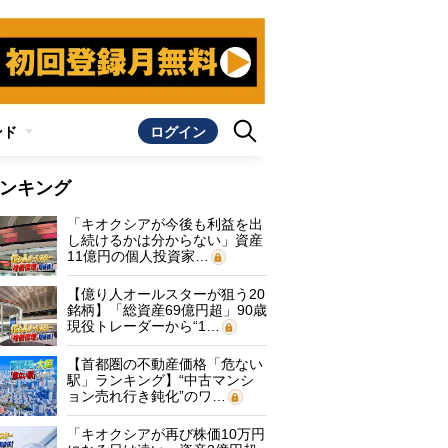
ンド
ログイン
ンキング
「キオクシアが今後も利益を出
し続けるかは分からない」資産
11億円の個人投資家…
【億り人オールスターが狙う20
銘柄】「総資産69億円超」90歳
現役トレーダーから“1…
【首都圏の不動産価格「危ない
駅」ランキング】“中古マンシ
ョン売れ行き鈍化”のワ…
「キオクシアが再び株価10万円