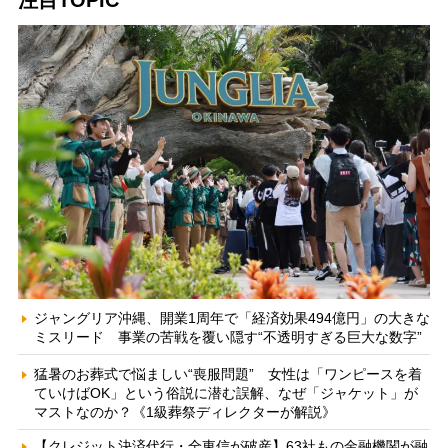
ジャングリア沖縄、開業1周年で「経済効果494億円」の大きな
ミスリード 事業の苦戦を覆い隠す“不透明すぎる巨大な数字”
猛暑のお葬式で悩ましい“喪服問題” 女性は「ワンピースを着
ていけばOK」という俗説に潜む誤解、なぜ「ジャケット」が
マストなのか？《1級葬祭ディレクターが解説》
【クレジット決済代行・全東信が破産】63社もの金融機関が融