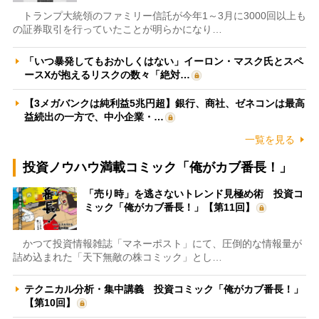
トランプ大統領のファミリー信託が今年1～3月に3000回以上も
の証券取引を行っていたことが明らかになり…
「いつ暴発してもおかしくはない」イーロン・マスク氏とスペ
ースXが抱えるリスクの数々「絶対…
【3メガバンクは純利益5兆円超】銀行、商社、ゼネコンは最高
益続出の一方で、中小企業・…
一覧を見る
投資ノウハウ満載コミック「俺がカブ番長！」
「売り時」を逃さないトレンド見極め術 投資コ
ミック「俺がカブ番長！」【第11回】
かつて投資情報雑誌「マネーポスト」にて、圧倒的な情報量が
詰め込まれた「天下無敵の株コミック」とし…
テクニカル分析・集中講義 投資コミック「俺がカブ番長！」
【第10回】