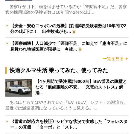
警察庁が目下、頭を悩ませているのが「警察官不足」だ。警察
官の採用試験の受験者数は10年間で2分の1以…
【安全・安心ニッポンの危機】採用試験受験者数は10年間で2
分の1以下に！ 出生数減がも…
【医療崩壊】人口減少で「医師不足」に加えて「患者不足」に
見舞われ地域医療が限界に 今後…
一覧を見る
快適クルマ生活 乗ってみた、使ってみた
【4ヶ月間で受注累計6000台】BEV普及の障壁と
なる「航続距離の不安」「充電のストレス」解
消…
あれほどもてはやされていた「EV（BEV）シフト」の潮流も、
最近では減速基調になっているように見える。…
《雪道の対応力を検証》シビアな状況で実感した「フォレスタ
ー」の真価 「ターボ」と「スト…