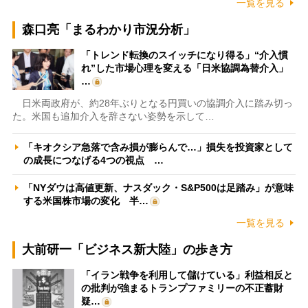
一覧を見る
森口亮「まるわかり市況分析」
「トレンド転換のスイッチになり得る」“介入慣
れ”した市場心理を変える「日米協調為替介入」
…
日米両政府が、約28年ぶりとなる円買いの協調介入に踏み切っ
た。米国も追加介入を辞さない姿勢を示して…
「キオクシア急落で含み損が膨らんで…」損失を投資家として
の成長につなげる4つの視点 …
「NYダウは高値更新、ナスダック・S&P500は足踏み」が意味
する米国株市場の変化 半…
一覧を見る
大前研一「ビジネス新大陸」の歩き方
「イラン戦争を利用して儲けている」利益相反と
の批判が強まるトランプファミリーの不正蓄財
疑…