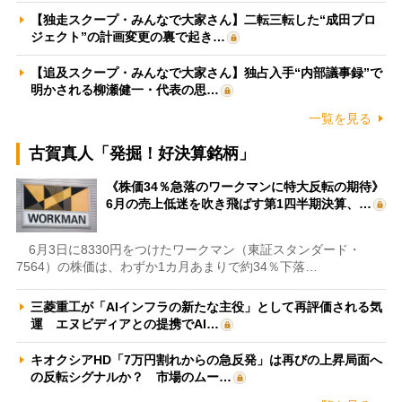
【独走スクープ・みんなで大家さん】二転三転した“成田プロ
ジェクト”の計画変更の裏で起き…
【追及スクープ・みんなで大家さん】独占入手“内部議事録”で
明かされる柳瀬健一・代表の思…
一覧を見る
古賀真人「発掘！好決算銘柄」
《株価34％急落のワークマンに特大反転の期待》
6月の売上低迷を吹き飛ばす第1四半期決算、…
6月3日に8330円をつけたワークマン（東証スタンダード・
7564）の株価は、わずか1カ月あまりで約34％下落…
三菱重工が「AIインフラの新たな主役」として再評価される気
運 エヌビディアとの提携でAI…
キオクシアHD「7万円割れからの急反発」は再びの上昇局面へ
の反転シグナルか？ 市場のムー…