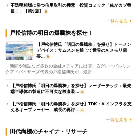
不透明相場に勝つ信用取引の極意 投資コミック「俺がカブ番
長！」【第9回】
一覧を見る
戸松信博の明日の爆騰株を探せ！
【戸松信博氏「明日の爆騰株」を探せ】トーメン
デバイス：サムスンを通じて世界のAIメモリ需
要…
新聞や雑誌など多数の金融メディアに出演するグローバルリン
クアドバイザーズ代表の戸松信博氏が、最新…
【戸松信博氏「明日の爆騰株」を探せ】レーザーテック：最先
端半導体の製造に不可欠な検査装…
【戸松信博氏「明日の爆騰株」を探せ】TDK：AIインフラを支
えるキープレーヤー 成長の再評…
一覧を見る
田代尚機のチャイナ・リサーチ