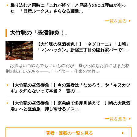
乗り込むと同時に「これが軽？」と戸惑うのには理由があっ
た 「日産ルークス」さらなる躍進…
一覧を見る
大竹聡の「昼酒御免！」
【大竹聡の昼酒御免！】「ネグローニ」「山崎」
「マンハッタン」新宿三丁目の隠れ家バーで1…
お酒はいつ飲んでもいいものだが、昼から飲むお酒にはまた格
別の味わいがある――。ライター・作家の大竹…
【大竹聡の昼酒御免！】今の若者は「なめろう」や「キヌカツ
ギ」を知らないって本当？ 昔の…
【大竹聡の昼酒御免！】京急線で多摩川越えて「川崎の大衆酒
場」へと昼酒旅 押し寄せるノス…
一覧を見る
著者・連載の一覧を見る