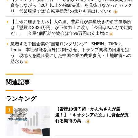
資をしながら「20年以上の粉飾決算」を見抜けなかったカラク
リ 営業現場では“自転車操業”の焦りも表出していた
【土俵に埋まるカネ】大の里、豊昇龍が黒星続きの名古屋場所
は「懸賞金2826万円」が下位力士に渡り「今日はみんなで焼肉
だ！」 金星4個配給で協会は年96万円の支出増に
急増する中国企業の“国籍ロンダリング” SHEIN、TikTok、
Temu…本社機能を海外に移転させ、トランプ関税の回避を狙
う 現地人を隠れ蓑にした中国企業の農業参入・土地取得への
懸念も
関連記事
ランキング
【資産10億円超・かんちさんが厳
1
選！】「キオクシアの次」に資金が流
れる期待の高…