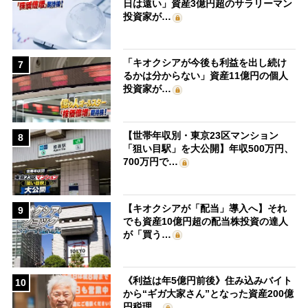
日は遠い」資産3億円超のサラリーマン
投資家が…
「キオクシアが今後も利益を出し続け
7
るかは分からない」資産11億円の個人
投資家が…
【世帯年収別・東京23区マンション
8
「狙い目駅」を大公開】年収500万円、
700万円で…
【キオクシアが「配当」導入へ】それ
9
でも資産10億円超の配当株投資の達人
が「買う…
《利益は年5億円前後》住み込みバイト
10
から“ギガ大家さん”となった資産200億
円税理…