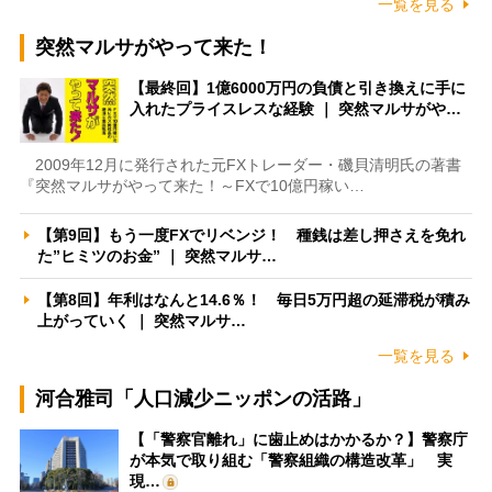
一覧を見る
突然マルサがやって来た！
【最終回】1億6000万円の負債と引き換えに手に
入れたプライスレスな経験 ｜ 突然マルサがや…
2009年12月に発行された元FXトレーダー・磯貝清明氏の著書
『突然マルサがやって来た！～FXで10億円稼い…
【第9回】もう一度FXでリベンジ！ 種銭は差し押さえを免れ
た”ヒミツのお金” ｜ 突然マルサ…
【第8回】年利はなんと14.6％！ 毎日5万円超の延滞税が積み
上がっていく ｜ 突然マルサ…
一覧を見る
河合雅司「人口減少ニッポンの活路」
【「警察官離れ」に歯止めはかかるか？】警察庁
が本気で取り組む「警察組織の構造改革」 実
現…