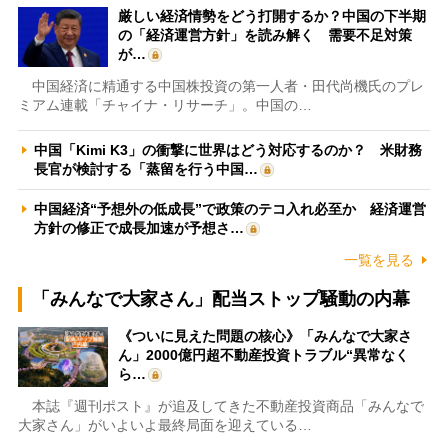
厳しい経済情勢をどう打開するか？中国の下半期
の「経済運営方針」を読み解く 需要不足対策
が…
中国経済に精通する中国株投資の第一人者・田代尚機氏のプレ
ミアム連載「チャイナ・リサーチ」。中国の…
中国「Kimi K3」の衝撃に世界はどう対応するのか？ 米財務
長官が検討する「蒸留を行う中国…
中国経済“予想外の低成長”で政策のテコ入れ必至か 経済運営
方針の修正で成長加速が予想さ…
一覧を見る
「みんなで大家さん」配当ストップ騒動の内幕
《ついに見えた問題の核心》「みんなで大家さ
ん」2000億円超不動産投資トラブル“異常なく
ら…
本誌『週刊ポスト』が追及してきた不動産投資商品「みんなで
大家さん」がいよいよ最終局面を迎えている…