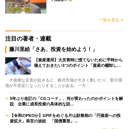
一覧を見る
注目の著者・連載
藤川里絵「さあ、投資を始めよう！」
【資産運用】大災害時に慌てないために平時から
備えておきたい3つのポイント「資産の棚卸し…
大規模な災害が起きると、株式市場が大きく動いたり、取引環
境が不安定になったりすることがある。一方…
5年ぶり改訂の「CGコード」、何が変わったのかポイントを解
説 企業に成長投資の具体的な説…
【令和のPKOか】GPIFをめぐる片山財務相の「円資産への投
資拡大」発言の波紋 「国債重視」…