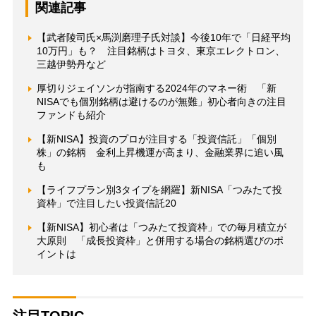
関連記事
【武者陵司氏×馬渕磨理子氏対談】今後10年で「日経平均
10万円」も？ 注目銘柄はトヨタ、東京エレクトロン、
三越伊勢丹など
厚切りジェイソンが指南する2024年のマネー術 「新
NISAでも個別銘柄は避けるのが無難」初心者向きの注目
ファンドも紹介
【新NISA】投資のプロが注目する「投資信託」「個別
株」の銘柄 金利上昇機運が高まり、金融業界に追い風
も
【ライフプラン別3タイプを網羅】新NISA「つみたて投
資枠」で注目したい投資信託20
【新NISA】初心者は「つみたて投資枠」での毎月積立が
大原則 「成長投資枠」と併用する場合の銘柄選びのポ
イントは
注目TOPIC