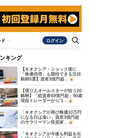
ンド
ログイン
ンキング
【キオクシア・ショック後に
「株価倍増」も期待できる注目
銘柄5選】資産3億円超…
【億り人オールスターが狙う20
銘柄】「総資産69億円超」90歳
現役トレーダーから“1…
「キオクシアが再び株価10万円
になる日は遠い」資産3億円超
のサラリーマン投資家…
「キオクシアが今後も利益を出