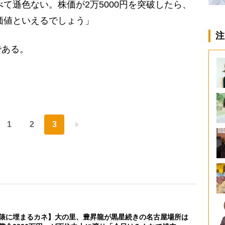
べて遜色ない。株価が2万5000円を突破したら、
の価値といえるでしょう」
注
ある。
1
2
3
俵に埋まるカネ】大の里、豊昇龍が黒星続きの名古屋場所は