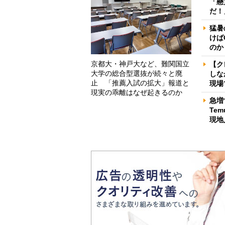
「懸
だ！
猛暑
けば
のか
京都大・神戸大など、難関国立
【ク
大学の総合型選抜が続々と廃
しな
止 「推薦入試の拡大」報道と
現場
現実の乖離はなぜ起きるのか
急増
Te
現地