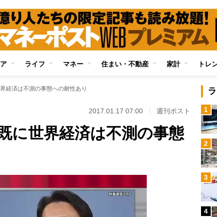
ア
ライフ
マネー
住まい・不動産
家計
トレ
界経済は不測の事態への耐性あり
ラ
1
2017.01.17 07:00
週刊ポスト
既に世界経済は不測の事態
2
3
4