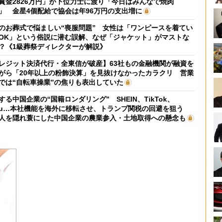
賞金2826万円」が下位力士に渡り「今日はみんなで焼肉
」 金星4個配給で協会は年96万円の支出増に
のお葬式で悩ましい“喪服問題” 女性は「ワンピースを着てい
OK」という俗説に潜む誤解、なぜ「ジャケット」がマストな
？《1級葬祭ディレクターが解説》
レジット決済代行・全東信が破産】63社もの金融機関が融資を
がら「20年以上の粉飾決算」を見抜けなかったカラクリ 営業
では“自転車操業”の焦りも表出していた
する中国企業の“国籍ロンダリング” SHEIN、TikTok、
mu…本社機能を海外に移転させ、トランプ関税の回避を狙う
人を隠れ蓑にした中国企業の農業参入・土地取得への懸念も