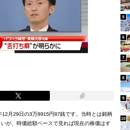
5
6
7
8
9
12月29日の3万8915円87銭です。当時とは銘柄
10
しいが、時価総額ベースで見れば現在の株価はす