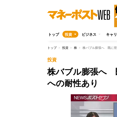
トップ
投資
ビジネス
キャリ
トップ
投資
株
株バブル膨張へ 既に世
投資
株バブル膨張へ 
への耐性あり