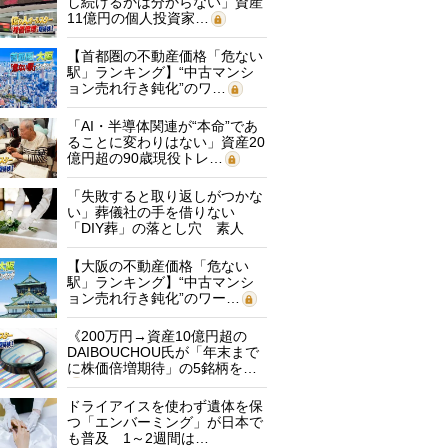
し続けるかは分からない」資産
11億円の個人投資家…
【首都圏の不動産価格「危ない
駅」ランキング】“中古マンシ
ョン売れ行き鈍化”のワ…
「AI・半導体関連が“本命”であ
ることに変わりはない」資産20
億円超の90歳現役トレ…
「失敗すると取り返しがつかな
い」葬儀社の手を借りない
「DIY葬」の落とし穴 素人
に…
【大阪の不動産価格「危ない
駅」ランキング】“中古マンシ
ョン売れ行き鈍化”のワー…
《200万円→資産10億円超の
DAIBOUCHOU氏が「年末まで
に株価倍増期待」の5銘柄を…
ドライアイスを使わず遺体を保
つ「エンバーミング」が日本で
も普及 1～2週間は…