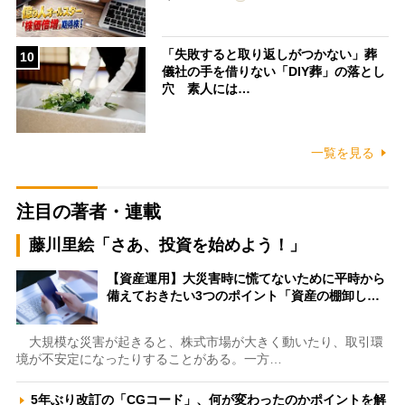
「失敗すると取り返しがつかない」葬
10
儀社の手を借りない「DIY葬」の落とし
穴 素人には…
一覧を見る
注目の著者・連載
藤川里絵「さあ、投資を始めよう！」
【資産運用】大災害時に慌てないために平時から
備えておきたい3つのポイント「資産の棚卸し…
大規模な災害が起きると、株式市場が大きく動いたり、取引環
境が不安定になったりすることがある。一方…
5年ぶり改訂の「CGコード」、何が変わったのかポイントを解