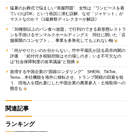
猛暑のお葬式で悩ましい“喪服問題” 女性は「ワンピースを着
ていけばOK」という俗説に潜む誤解、なぜ「ジャケット」が
マストなのか？《1級葬祭ディレクターが解説》
「30種類以上のパン食べ放題」で行列のできる新形態レストラ
ンを手掛けるサンマルクホールディングス 同社に聞いた「店
舗展開のコンセプト」、事業を多角化してもぶれない軸
「何がやりたいのか分からない」竹中平蔵氏が語る高市内閣の
評価 「給付付き税額控除はその場しのぎ」いま不可欠なの
は“社会保障制度の改革議論”と指摘
急増する中国企業の“国籍ロンダリング” SHEIN、TikTok、
Temu…本社機能を海外に移転させ、トランプ関税の回避を狙
う 現地人を隠れ蓑にした中国企業の農業参入・土地取得への
懸念も
関連記事
ランキング