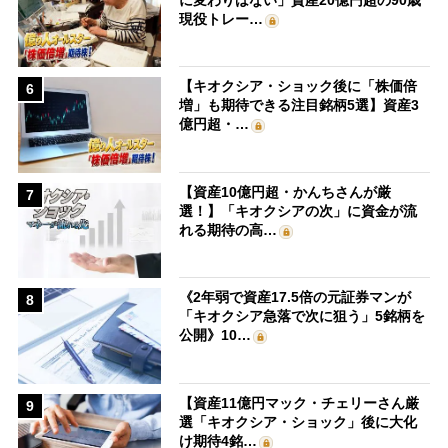
現役トレー…
【キオクシア・ショック後に「株価倍
6
増」も期待できる注目銘柄5選】資産3
億円超・…
【資産10億円超・かんちさんが厳
7
選！】「キオクシアの次」に資金が流
れる期待の高…
《2年弱で資産17.5倍の元証券マンが
8
「キオクシア急落で次に狙う」5銘柄を
公開》10…
【資産11億円マック・チェリーさん厳
9
選「キオクシア・ショック」後に大化
け期待4銘…