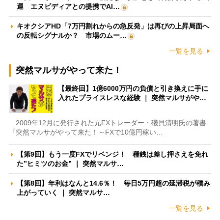
運 エヌビディアとの提携でAI…
キオクシアHD「7万円割れからの急反発」は再びの上昇局面へ
の反転シグナルか？ 市場のムー…
一覧を見る
突然マルサがやって来た！
【最終回】1億6000万円の負債と引き換えに手に
入れたプライスレスな経験 ｜ 突然マルサがや…
2009年12月に発行された元FXトレーダー・磯貝清明氏の著書
『突然マルサがやって来た！～FXで10億円稼い…
【第9回】もう一度FXでリベンジ！ 種銭は差し押さえを免れ
た”ヒミツのお金” ｜ 突然マルサ…
【第8回】年利はなんと14.6％！ 毎日5万円超の延滞税が積み
上がっていく ｜ 突然マルサ…
一覧を見る