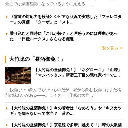
最近では減速基調になっているように見える。…
《雪道の対応力を検証》シビアな状況で実感した「フォレスタ
ー」の真価 「ターボ」と「スト…
乗り込むと同時に「これが軽？」と戸惑うのには理由があっ
た 「日産ルークス」さらなる躍進…
一覧を見る
大竹聡の「昼酒御免！」
【大竹聡の昼酒御免！】「ネグローニ」「山崎」
「マンハッタン」新宿三丁目の隠れ家バーで1…
お酒はいつ飲んでもいいものだが、昼から飲むお酒にはまた格
別の味わいがある――。ライター・作家の大竹…
【大竹聡の昼酒御免！】今の若者は「なめろう」や「キヌカツ
ギ」を知らないって本当？ 昔の…
【大竹聡の昼酒御免！】京急線で多摩川越えて「川崎の大衆酒