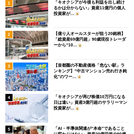
「キオクシアが今後も利益を出し続け
1
るかは分からない」資産11億円の個人
投資家が…
【億り人オールスターが狙う20銘柄】
2
「総資産69億円超」90歳現役トレーダ
ーから“10…
【首都圏の不動産価格「危ない駅」ラ
3
ンキング】“中古マンション売れ行き鈍
化”のワー…
「キオクシアが再び株価10万円になる
4
日は遠い」資産3億円超のサラリーマン
投資家が…
「AI・半導体関連が“本命”であること
5
に変わりはない」資産20億円超の90歳