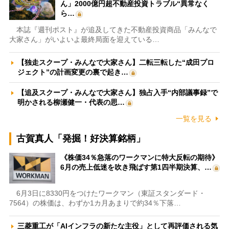
ん」2000億円超不動産投資トラブル“異常なく
ら…
本誌『週刊ポスト』が追及してきた不動産投資商品「みんなで
大家さん」がいよいよ最終局面を迎えている…
【独走スクープ・みんなで大家さん】二転三転した“成田プロ
ジェクト”の計画変更の裏で起き…
【追及スクープ・みんなで大家さん】独占入手“内部議事録”で
明かされる柳瀬健一・代表の思…
一覧を見る
古賀真人「発掘！好決算銘柄」
《株価34％急落のワークマンに特大反転の期待》
6月の売上低迷を吹き飛ばす第1四半期決算、…
6月3日に8330円をつけたワークマン（東証スタンダード・
7564）の株価は、わずか1カ月あまりで約34％下落…
三菱重工が「AIインフラの新たな主役」として再評価される気