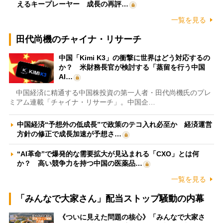
えるキープレーヤー 成長の再評…
一覧を見る
田代尚機のチャイナ・リサーチ
中国「Kimi K3」の衝撃に世界はどう対応するの
か？ 米財務長官が検討する「蒸留を行う中国
AI…
中国経済に精通する中国株投資の第一人者・田代尚機氏のプレ
ミアム連載「チャイナ・リサーチ」。中国企…
中国経済“予想外の低成長”で政策のテコ入れ必至か 経済運営
方針の修正で成長加速が予想さ…
“AI革命”で爆発的な需要拡大が見込まれる「CXO」とは何
か？ 高い競争力を持つ中国の医薬品…
一覧を見る
「みんなで大家さん」配当ストップ騒動の内幕
《ついに見えた問題の核心》「みんなで大家さ