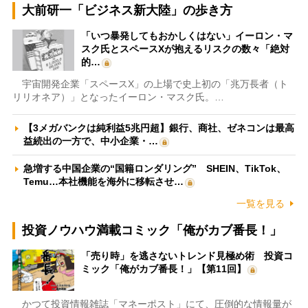
大前研一「ビジネス新大陸」の歩き方
「いつ暴発してもおかしくはない」イーロン・マ
スク氏とスペースXが抱えるリスクの数々「絶対
的…
宇宙開発企業「スペースX」の上場で史上初の「兆万長者（ト
リリオネア）」となったイーロン・マスク氏。…
【3メガバンクは純利益5兆円超】銀行、商社、ゼネコンは最高
益続出の一方で、中小企業・…
急増する中国企業の“国籍ロンダリング” SHEIN、TikTok、
Temu…本社機能を海外に移転させ…
一覧を見る
投資ノウハウ満載コミック「俺がカブ番長！」
「売り時」を逃さないトレンド見極め術 投資コ
ミック「俺がカブ番長！」【第11回】
かつて投資情報雑誌「マネーポスト」にて、圧倒的な情報量が