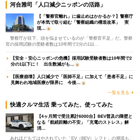
河合雅司「人口減少ニッポンの活路」
【「警察官離れ」に歯止めはかかるか？】警察庁
が本気で取り組む「警察組織の構造改革」 実
現…
警察庁が目下、頭を悩ませているのが「警察官不足」だ。警察
官の採用試験の受験者数は10年間で2分の1以…
【安全・安心ニッポンの危機】採用試験受験者数は10年間で2
分の1以下に！ 出生数減がも…
【医療崩壊】人口減少で「医師不足」に加えて「患者不足」に
見舞われ地域医療が限界に 今後…
一覧を見る
快適クルマ生活 乗ってみた、使ってみた
【4ヶ月間で受注累計6000台】BEV普及の障壁と
なる「航続距離の不安」「充電のストレス」解
消…
あれほどもてはやされていた「EV（BEV）シフト」の潮流も、