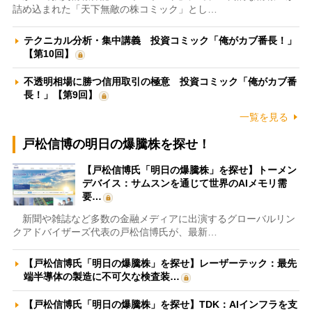
詰め込まれた「天下無敵の株コミック」とし…
テクニカル分析・集中講義 投資コミック「俺がカブ番長！」
【第10回】
不透明相場に勝つ信用取引の極意 投資コミック「俺がカブ番
長！」【第9回】
一覧を見る
戸松信博の明日の爆騰株を探せ！
【戸松信博氏「明日の爆騰株」を探せ】トーメン
デバイス：サムスンを通じて世界のAIメモリ需
要…
新聞や雑誌など多数の金融メディアに出演するグローバルリン
クアドバイザーズ代表の戸松信博氏が、最新…
【戸松信博氏「明日の爆騰株」を探せ】レーザーテック：最先
端半導体の製造に不可欠な検査装…
【戸松信博氏「明日の爆騰株」を探せ】TDK：AIインフラを支