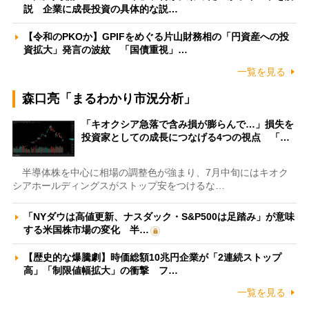
説 企業に成長投資の具体的な説…
【令和のPKOか】GPIFをめぐる片山財務相の「円資産への投
資拡大」発言の波紋 「国債重視」…
一覧を見る
森口亮「まるわかり市況分析」
「キオクシア急落で含み損が膨らんで…」損失を
投資家としての成長につなげる4つの視点 「…
半導体株を中心に相場の調整色が強まり、7月中旬にはキオク
シアホールディングスがストップ安をつけるな…
「NYダウは高値更新、ナスダック・S&P500は足踏み」が意味
する米国株市場の変化 半…
【歴史的な爆騰劇】時価総額10兆円企業が「2連続ストップ
高」「制限値幅拡大」の衝撃 フ…
一覧を見る