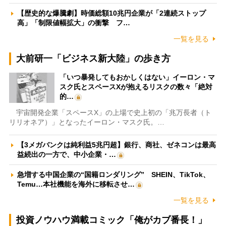
【歴史的な爆騰劇】時価総額10兆円企業が「2連続ストップ
高」「制限値幅拡大」の衝撃 フ…
一覧を見る
大前研一「ビジネス新大陸」の歩き方
「いつ暴発してもおかしくはない」イーロン・マ
スク氏とスペースXが抱えるリスクの数々「絶対
的…
宇宙開発企業「スペースX」の上場で史上初の「兆万長者（ト
リリオネア）」となったイーロン・マスク氏。…
【3メガバンクは純利益5兆円超】銀行、商社、ゼネコンは最高
益続出の一方で、中小企業・…
急増する中国企業の“国籍ロンダリング” SHEIN、TikTok、
Temu…本社機能を海外に移転させ…
一覧を見る
投資ノウハウ満載コミック「俺がカブ番長！」