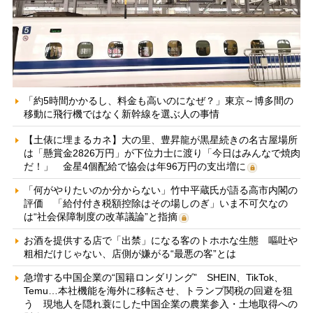
「約5時間かかるし、料金も高いのになぜ？」東京～博多間の
移動に飛行機ではなく新幹線を選ぶ人の事情
【土俵に埋まるカネ】大の里、豊昇龍が黒星続きの名古屋場所
は「懸賞金2826万円」が下位力士に渡り「今日はみんなで焼肉
だ！」 金星4個配給で協会は年96万円の支出増に
「何がやりたいのか分からない」竹中平蔵氏が語る高市内閣の
評価 「給付付き税額控除はその場しのぎ」いま不可欠なの
は“社会保障制度の改革議論”と指摘
お酒を提供する店で「出禁」になる客のトホホな生態 嘔吐や
粗相だけじゃない、店側が嫌がる“最悪の客”とは
急増する中国企業の“国籍ロンダリング” SHEIN、TikTok、
Temu…本社機能を海外に移転させ、トランプ関税の回避を狙
う 現地人を隠れ蓑にした中国企業の農業参入・土地取得への