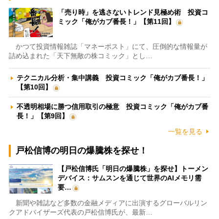
「売り時」を逃さないトレンド見極め術 投資コ
ミック「俺がカブ番長！」【第11回】
かつて投資情報雑誌「マネーポスト」にて、圧倒的な情報量が
詰め込まれた「天下無敵の株コミック」とし…
テクニカル分析・集中講義 投資コミック「俺がカブ番長！」
【第10回】
不透明相場に勝つ信用取引の極意 投資コミック「俺がカブ番
長！」【第9回】
一覧を見る
戸松信博の明日の爆騰株を探せ！
【戸松信博氏「明日の爆騰株」を探せ】トーメン
デバイス：サムスンを通じて世界のAIメモリ需
要…
新聞や雑誌など多数の金融メディアに出演するグローバルリン
クアドバイザーズ代表の戸松信博氏が、最新…