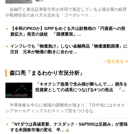
金融庁と東京証券取引所が共同で策定している上場企業の経営
や取締役会のあり方を定める「コーポレート…
【令和のPKOか】GPIFをめぐる片山財務相の「円資産への投
資拡大」発言の波紋 「国債重視」…
インフレでも「物価負け」しない金融商品「物価連動国債」に
注目 元本が物価の動きに合わせ…
一覧を見る
森口亮「まるわかり市況分析」
「キオクシア急落で含み損が膨らんで…」損失を
投資家としての成長につなげる4つの視点 「…
半導体株を中心に相場の調整色が強まり、7月中旬にはキオク
シアホールディングスがストップ安をつけるな…
「NYダウは高値更新、ナスダック・S&P500は足踏み」が意味
する米国株市場の変化 半…