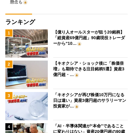
懸念も
ランキング
【億り人オールスターが狙う20銘柄】
1
「総資産69億円超」90歳現役トレーダ
ーから“10…
【キオクシア・ショック後に「株価倍
2
増」も期待できる注目銘柄5選】資産3
億円超・…
「キオクシアが再び株価10万円になる
3
日は遠い」資産3億円超のサラリーマン
投資家が…
「AI・半導体関連が“本命”であること
4
に変わりはない」資産20億円超の90歳