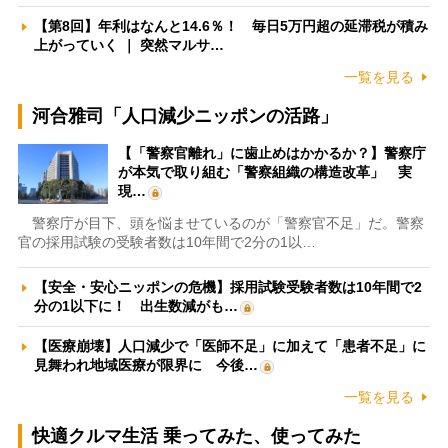
【第8回】年利はなんと14.6％！ 毎日5万円超の延滞税が積み
上がっていく ｜ 突然マルサ…
一覧を見る
河合雅司「人口減少ニッポンの活路」
【「警察官離れ」に歯止めはかかるか？】警察庁
が本気で取り組む「警察組織の構造改革」 実
現…
警察庁が目下、頭を悩ませているのが「警察官不足」だ。警察
官の採用試験の受験者数は10年間で2分の1以…
【安全・安心ニッポンの危機】採用試験受験者数は10年間で2
分の1以下に！ 出生数減がも…
【医療崩壊】人口減少で「医師不足」に加えて「患者不足」に
見舞われ地域医療が限界に 今後…
一覧を見る
快適クルマ生活 乗ってみた、使ってみた