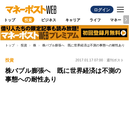
ログイン
トップ
投資
ビジネス
キャリア
ライフ
マネー
トップ
投資
株
株バブル膨張へ 既に世界経済は不測の事態への耐性あり
投資
2017.01.17 07:00
週刊ポスト
株バブル膨張へ 既に世界経済は不測の
事態への耐性あり
Loaded
:
100.00%
/
Unmute