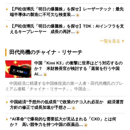
【戸松信博氏「明日の爆騰株」を探せ】レーザーテック：最先
端半導体の製造に不可欠な検査装…
【戸松信博氏「明日の爆騰株」を探せ】TDK：AIインフラを支
えるキープレーヤー 成長の再評…
一覧を見る
田代尚機のチャイナ・リサーチ
中国「Kimi K3」の衝撃に世界はどう対応するの
か？ 米財務長官が検討する「蒸留を行う中国
AI…
中国経済に精通する中国株投資の第一人者・田代尚機氏のプレ
ミアム連載「チャイナ・リサーチ」。中国企…
中国経済“予想外の低成長”で政策のテコ入れ必至か 経済運営
方針の修正で成長加速が予想さ…
“AI革命”で爆発的な需要拡大が見込まれる「CXO」とは何
か？ 高い競争力を持つ中国の医薬品…