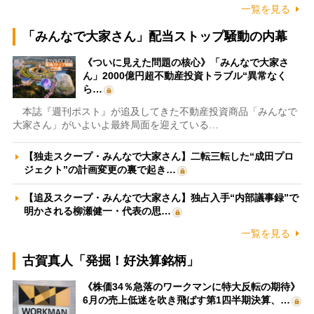
一覧を見る
「みんなで大家さん」配当ストップ騒動の内幕
《ついに見えた問題の核心》「みんなで大家さ
ん」2000億円超不動産投資トラブル“異常なく
ら…
本誌『週刊ポスト』が追及してきた不動産投資商品「みんなで
大家さん」がいよいよ最終局面を迎えている…
【独走スクープ・みんなで大家さん】二転三転した“成田プロ
ジェクト”の計画変更の裏で起き…
【追及スクープ・みんなで大家さん】独占入手“内部議事録”で
明かされる柳瀬健一・代表の思…
一覧を見る
古賀真人「発掘！好決算銘柄」
《株価34％急落のワークマンに特大反転の期待》
6月の売上低迷を吹き飛ばす第1四半期決算、…