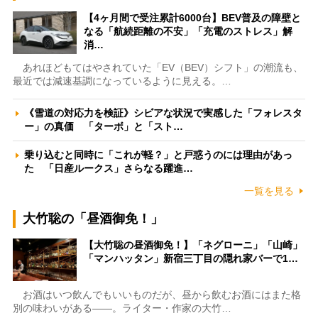
【4ヶ月間で受注累計6000台】BEV普及の障壁と
なる「航続距離の不安」「充電のストレス」解
消…
あれほどもてはやされていた「EV（BEV）シフト」の潮流も、
最近では減速基調になっているように見える。…
《雪道の対応力を検証》シビアな状況で実感した「フォレスタ
ー」の真価 「ターボ」と「スト…
乗り込むと同時に「これが軽？」と戸惑うのには理由があっ
た 「日産ルークス」さらなる躍進…
一覧を見る
大竹聡の「昼酒御免！」
【大竹聡の昼酒御免！】「ネグローニ」「山崎」
「マンハッタン」新宿三丁目の隠れ家バーで1…
お酒はいつ飲んでもいいものだが、昼から飲むお酒にはまた格
別の味わいがある――。ライター・作家の大竹…