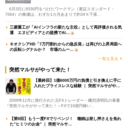
6月3日に8330円をつけたワークマン（東証スタンダード・
7564）の株価は、わずか1カ月あまりで約34％下落…
三菱重工が「AIインフラの新たな主役」として再評価される気
運 エヌビディアとの提携でAI…
キオクシアHD「7万円割れからの急反発」は再びの上昇局面へ
の反転シグナルか？ 市場のムー…
一覧を見る
突然マルサがやって来た！
【最終回】1億6000万円の負債と引き換えに手に
入れたプライスレスな経験 ｜ 突然マルサがや…
2009年12月に発行された元FXトレーダー・磯貝清明氏の著書
『突然マルサがやって来た！～FXで10億円稼い…
【第9回】もう一度FXでリベンジ！ 種銭は差し押さえを免れ
た”ヒミツのお金” ｜ 突然マルサ…