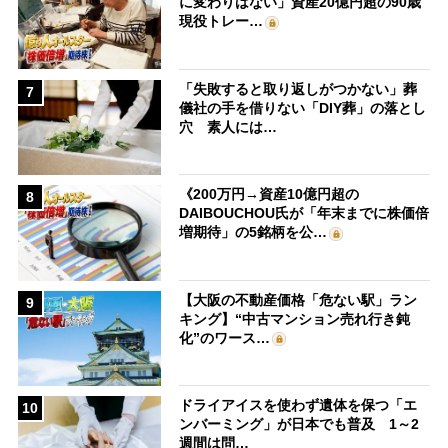
に変わりはない」資産20億円超の90歳
現役トレー…
「失敗すると取り返しがつかない」葬
7
儀社の手を借りない「DIY葬」の落とし
穴 素人には…
《200万円→資産10億円超の
8
DAIBOUCHOU氏が「年末までに株価倍
増期待」の5銘柄を公…
【大阪の不動産価格「危ない駅」ラン
9
キング】“中古マンション売れ行き鈍
化”のワース…
ドライアイスを使わず遺体を保つ「エ
10
ンバーミング」が日本でも普及 1～2
週間は問…