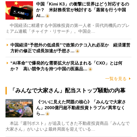
中国「Kimi K3」の衝撃に世界はどう対応するの
か？ 米財務長官が検討する「蒸留を行う中国
AI…
中国経済に精通する中国株投資の第一人者・田代尚機氏のプレ
ミアム連載「チャイナ・リサーチ」。中国企…
中国経済“予想外の低成長”で政策のテコ入れ必至か 経済運営
方針の修正で成長加速が予想さ…
“AI革命”で爆発的な需要拡大が見込まれる「CXO」とは何
か？ 高い競争力を持つ中国の医薬品…
一覧を見る
「みんなで大家さん」配当ストップ騒動の内幕
《ついに見えた問題の核心》「みんなで大家さ
ん」2000億円超不動産投資トラブル“異常なく
ら…
本誌『週刊ポスト』が追及してきた不動産投資商品「みんなで
大家さん」がいよいよ最終局面を迎えている…