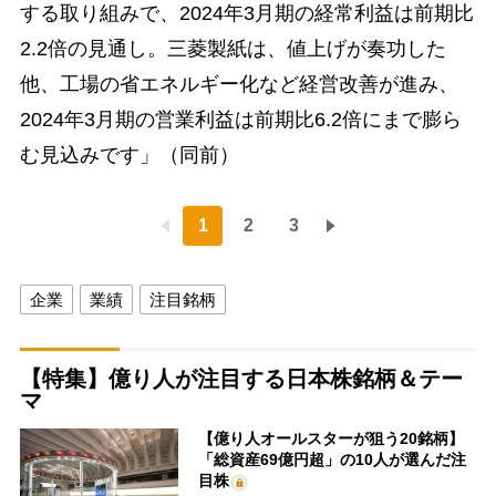
する取り組みで、2024年3月期の経常利益は前期比
2.2倍の見通し。三菱製紙は、値上げが奏功した
他、工場の省エネルギー化など経営改善が進み、
2024年3月期の営業利益は前期比6.2倍にまで膨ら
む見込みです」（同前）
1
2
3
企業
業績
注目銘柄
【特集】億り人が注目する日本株銘柄＆テー
マ
【億り人オールスターが狙う20銘柄】
「総資産69億円超」の10人が選んだ注
目株