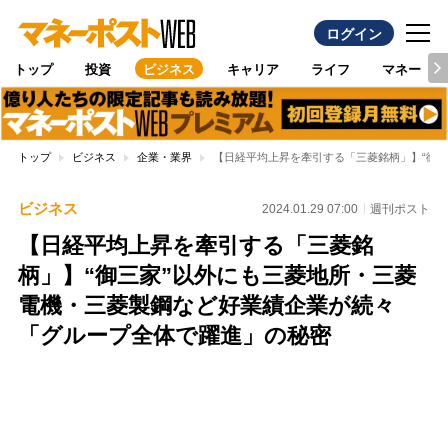
ログイン
トップ
投資
ビジネス
キャリア
ライフ
マネー
トップ
ビジネス
企業・業界
【日経平均上昇を牽引する「三菱銘柄」】“御
ビジネス
2024.01.29 07:00
週刊ポスト
【日経平均上昇を牽引する「三菱銘
柄」】“御三家”以外にも三菱地所・三菱
電機・三菱製鋼など好業績企業が続々
「グループ全体で躍進」の秘密
Loaded
:
100.00%
/
Unmute