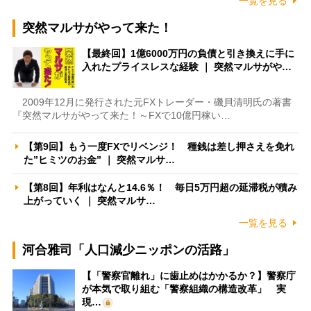
一覧を見る
突然マルサがやって来た！
【最終回】1億6000万円の負債と引き換えに手に
入れたプライスレスな経験 ｜ 突然マルサがや…
2009年12月に発行された元FXトレーダー・磯貝清明氏の著書
『突然マルサがやって来た！～FXで10億円稼い…
【第9回】もう一度FXでリベンジ！ 種銭は差し押さえを免れ
た”ヒミツのお金” ｜ 突然マルサ…
【第8回】年利はなんと14.6％！ 毎日5万円超の延滞税が積み
上がっていく ｜ 突然マルサ…
一覧を見る
河合雅司「人口減少ニッポンの活路」
【「警察官離れ」に歯止めはかかるか？】警察庁
が本気で取り組む「警察組織の構造改革」 実
現…