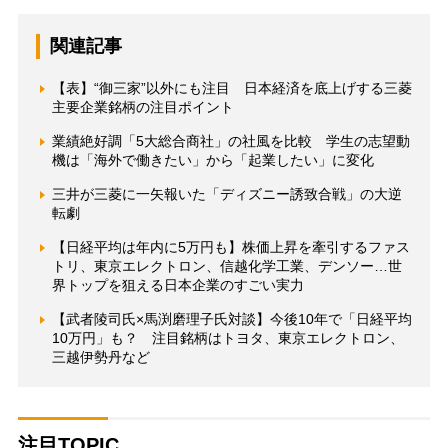
関連記事
【表】“御三家”以外にも注目 日本経済を底上げする三菱
主要企業銘柄の注目ポイント
業績絶好調「5大総合商社」の社風を比較 学生の志望動
機は「海外で働きたい」から「起業したい」に変化
三井が三菱に一矢報いた「ディズニー誘致合戦」の大逆
転劇
【日経平均は年内に5万円も】株価上昇を牽引するファス
トリ、東京エレクトロン、信越化学工業、デンソー…世
界トップを狙える日本企業のすごい実力
【武者陵司氏×馬渕磨理子氏対談】今後10年で「日経平均
10万円」も？ 注目銘柄はトヨタ、東京エレクトロン、
三越伊勢丹など
注目TOPIC