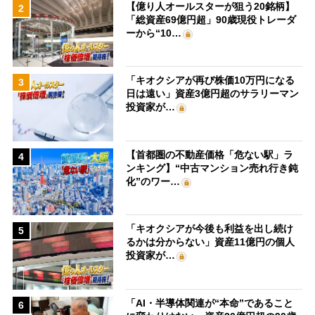
【億り人オールスターが狙う20銘柄】
2
「総資産69億円超」90歳現役トレーダ
ーから“10…
「キオクシアが再び株価10万円になる
3
日は遠い」資産3億円超のサラリーマン
投資家が…
【首都圏の不動産価格「危ない駅」ラ
4
ンキング】“中古マンション売れ行き鈍
化”のワー…
「キオクシアが今後も利益を出し続け
5
るかは分からない」資産11億円の個人
投資家が…
「AI・半導体関連が“本命”であること
6