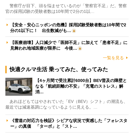
警察庁が目下、頭を悩ませているのが「警察官不足」だ。警察
官の採用試験の受験者数は10年間で2分の1以…
【安全・安心ニッポンの危機】採用試験受験者数は10年間で2
分の1以下に！ 出生数減がも…
【医療崩壊】人口減少で「医師不足」に加えて「患者不足」に
見舞われ地域医療が限界に 今後…
一覧を見る
快適クルマ生活 乗ってみた、使ってみた
【4ヶ月間で受注累計6000台】BEV普及の障壁と
なる「航続距離の不安」「充電のストレス」解
消…
あれほどもてはやされていた「EV（BEV）シフト」の潮流も、
最近では減速基調になっているように見える。…
《雪道の対応力を検証》シビアな状況で実感した「フォレスタ
ー」の真価 「ターボ」と「スト…