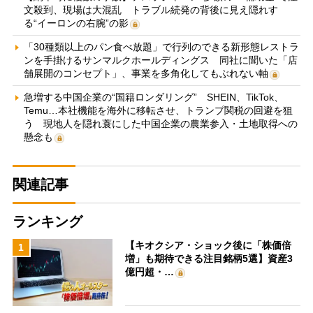
文殺到、現場は大混乱 トラブル続発の背後に見え隠れす
る“イーロンの右腕”の影
「30種類以上のパン食べ放題」で行列のできる新形態レストラ
ンを手掛けるサンマルクホールディングス 同社に聞いた「店
舗展開のコンセプト」、事業を多角化してもぶれない軸
急増する中国企業の“国籍ロンダリング” SHEIN、TikTok、
Temu…本社機能を海外に移転させ、トランプ関税の回避を狙
う 現地人を隠れ蓑にした中国企業の農業参入・土地取得への
懸念も
関連記事
ランキング
【キオクシア・ショック後に「株価倍
1
増」も期待できる注目銘柄5選】資産3
億円超・…