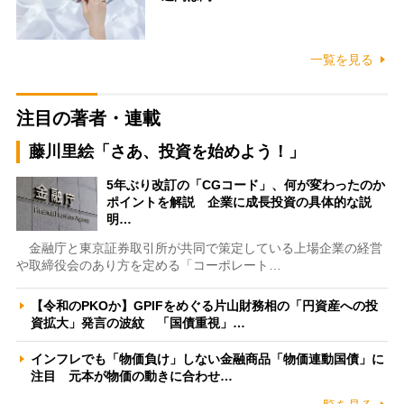
一覧を見る
注目の著者・連載
藤川里絵「さあ、投資を始めよう！」
5年ぶり改訂の「CGコード」、何が変わったのか
ポイントを解説 企業に成長投資の具体的な説
明…
金融庁と東京証券取引所が共同で策定している上場企業の経営
や取締役会のあり方を定める「コーポレート…
【令和のPKOか】GPIFをめぐる片山財務相の「円資産への投
資拡大」発言の波紋 「国債重視」…
インフレでも「物価負け」しない金融商品「物価連動国債」に
注目 元本が物価の動きに合わせ…