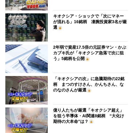
キオクシア・ショックで「次にマネー
が流れる」16銘柄 凄腕投資家3名が厳
選
2年弱で資産17.5倍の元証券マン・かぶ
カブキ氏が「キオクシア急落で次に狙
う」5銘柄を公開
「キオクシアの次」に急騰期待の22銘
柄 まつのすけさん、かんちさん、な
のなのさんが厳選
億り人たちが厳選「キオクシア超え」
を狙う半導体・AI関連8銘柄 “大化け
期待の大本命”は？