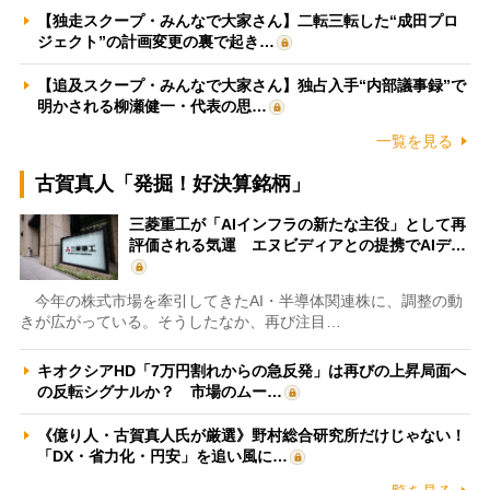
【独走スクープ・みんなで大家さん】二転三転した“成田プロ
ジェクト”の計画変更の裏で起き…
【追及スクープ・みんなで大家さん】独占入手“内部議事録”で
明かされる柳瀬健一・代表の思…
一覧を見る
古賀真人「発掘！好決算銘柄」
三菱重工が「AIインフラの新たな主役」として再
評価される気運 エヌビディアとの提携でAIデ…
今年の株式市場を牽引してきたAI・半導体関連株に、調整の動
きが広がっている。そうしたなか、再び注目…
キオクシアHD「7万円割れからの急反発」は再びの上昇局面へ
の反転シグナルか？ 市場のムー…
《億り人・古賀真人氏が厳選》野村総合研究所だけじゃない！
「DX・省力化・円安」を追い風に…