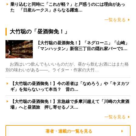
乗り込むと同時に「これが軽？」と戸惑うのには理由があっ
た 「日産ルークス」さらなる躍進…
一覧を見る
大竹聡の「昼酒御免！」
【大竹聡の昼酒御免！】「ネグローニ」「山崎」
「マンハッタン」新宿三丁目の隠れ家バーで1…
お酒はいつ飲んでもいいものだが、昼から飲むお酒にはまた格
別の味わいがある――。ライター・作家の大竹…
【大竹聡の昼酒御免！】今の若者は「なめろう」や「キヌカツ
ギ」を知らないって本当？ 昔の…
【大竹聡の昼酒御免！】京急線で多摩川越えて「川崎の大衆酒
場」へと昼酒旅 押し寄せるノス…
一覧を見る
著者・連載の一覧を見る