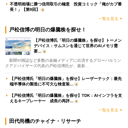
不透明相場に勝つ信用取引の極意 投資コミック「俺がカブ番
長！」【第9回】
一覧を見る
戸松信博の明日の爆騰株を探せ！
【戸松信博氏「明日の爆騰株」を探せ】トーメン
デバイス：サムスンを通じて世界のAIメモリ需
要…
新聞や雑誌など多数の金融メディアに出演するグローバルリン
クアドバイザーズ代表の戸松信博氏が、最新…
【戸松信博氏「明日の爆騰株」を探せ】レーザーテック：最先
端半導体の製造に不可欠な検査装…
【戸松信博氏「明日の爆騰株」を探せ】TDK：AIインフラを支
えるキープレーヤー 成長の再評…
一覧を見る
田代尚機のチャイナ・リサーチ