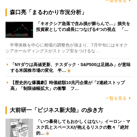
一覧を見る
森口亮「まるわかり市況分析」
「キオクシア急落で含み損が膨らんで…」損失を
投資家としての成長につなげる4つの視点 「…
半導体株を中心に相場の調整色が強まり、7月中旬にはキオク
シアホールディングスがストップ安をつけるな…
「NYダウは高値更新、ナスダック・S&P500は足踏み」が意味
する米国株市場の変化 半…
【歴史的な爆騰劇】時価総額10兆円企業が「2連続ストップ
高」「制限値幅拡大」の衝撃 フ…
一覧を見る
大前研一「ビジネス新大陸」の歩き方
「いつ暴発してもおかしくはない」イーロン・マ
スク氏とスペースXが抱えるリスクの数々「絶対
的…