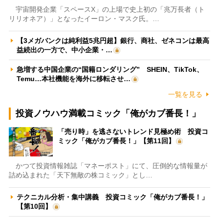
宇宙開発企業「スペースX」の上場で史上初の「兆万長者（ト
リリオネア）」となったイーロン・マスク氏。…
【3メガバンクは純利益5兆円超】銀行、商社、ゼネコンは最高
益続出の一方で、中小企業・…
急増する中国企業の“国籍ロンダリング” SHEIN、TikTok、
Temu…本社機能を海外に移転させ…
一覧を見る
投資ノウハウ満載コミック「俺がカブ番長！」
「売り時」を逃さないトレンド見極め術 投資コ
ミック「俺がカブ番長！」【第11回】
かつて投資情報雑誌「マネーポスト」にて、圧倒的な情報量が
詰め込まれた「天下無敵の株コミック」とし…
テクニカル分析・集中講義 投資コミック「俺がカブ番長！」
【第10回】