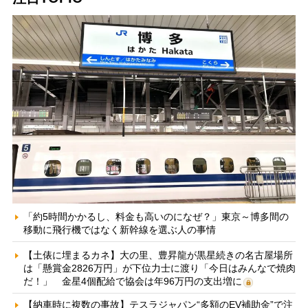
「約5時間かかるし、料金も高いのになぜ？」東京～博多間の
移動に飛行機ではなく新幹線を選ぶ人の事情
【土俵に埋まるカネ】大の里、豊昇龍が黒星続きの名古屋場所
は「懸賞金2826万円」が下位力士に渡り「今日はみんなで焼肉
だ！」 金星4個配給で協会は年96万円の支出増に
【納車時に複数の事故】テスラジャパン“多額のEV補助金”で注