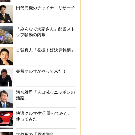
田代尚機のチャイナ・リサーチ
「みんなで大家さん」配当スト
ップ騒動の内幕
古賀真人「発掘！好決算銘柄」
突然マルサがやって来た！
河合雅司「人口減少ニッポンの
活路」
快適クルマ生活 乗ってみた、
使ってみた
大竹聡の「昼酒御免！」