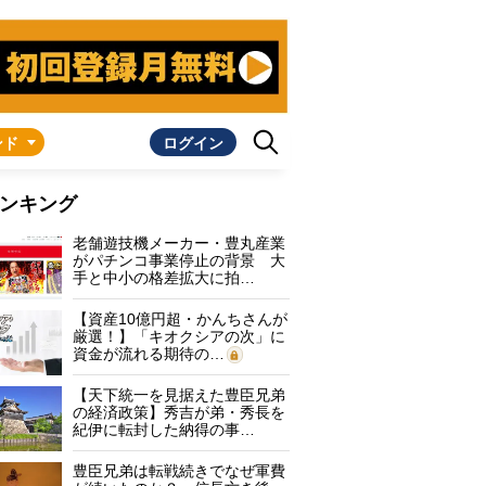
ンド
ログイン
ンキング
老舗遊技機メーカー・豊丸産業
がパチンコ事業停止の背景 大
手と中小の格差拡大に拍…
【資産10億円超・かんちさんが
厳選！】「キオクシアの次」に
資金が流れる期待の…
【天下統一を見据えた豊臣兄弟
の経済政策】秀吉が弟・秀長を
紀伊に転封した納得の事…
豊臣兄弟は転戦続きでなぜ軍費