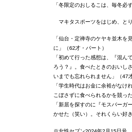
「冬限定のおしるこは、毎冬必ず
マキタスポーツをはじめ、とり
「仙台・定禅寺のケヤキ並木を
に」（62才・パート）
「初めて行った感想は、『混ん
ろう？』。食べたときのおいし
いまでも忘れられません」（47
「学生時代はお金に余裕がなけ
こぼさずに食べられるかを競った
「新居を探すのに『モスバーガ
かせた（笑い）。それくらい好き
※女性セブン2024年2月15日号