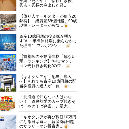
が続いたのか？ 信長亡き後、
秀吉・秀長の突出した経…
【億り人オールスターが狙う20
銘柄】「総資産69億円超」90歳
現役トレーダーから“1…
資産10億円超の投資家が明か
す“AI・半導体相場に乗らなかっ
た理由” フルポジショ…
【首都圏の不動産価格「危ない
駅」ランキング】“中古マンシ
ョン売れ行き鈍化”のワ…
【キオクシアが「配当」導入
へ】それでも資産10億円超の配
当株投資の達人が「買…
「北海道で知らない人はいな
い！」道民熱愛のカップ焼きそ
ば「やきそば弁当」、最大…
「キオクシアが再び株価10万円
になる日は遠い」資産3億円超
のサラリーマン投資家…