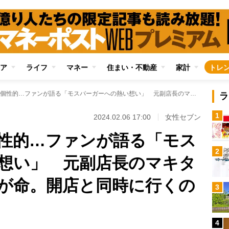
ア
ライフ
マネー
住まい・不動産
家計
トレ
贅沢感があって個性的…ファンが語る「モスバーガーへの熱い想い」 元副店長のマキタスポーツは「鮮度が命。開店と同時に行くのがオススメ」
ラ
1
2024.02.06 17:00
女性セブン
性的…ファンが語る「モス
2
想い」 元副店長のマキタ
が命。開店と同時に行くの
3
4