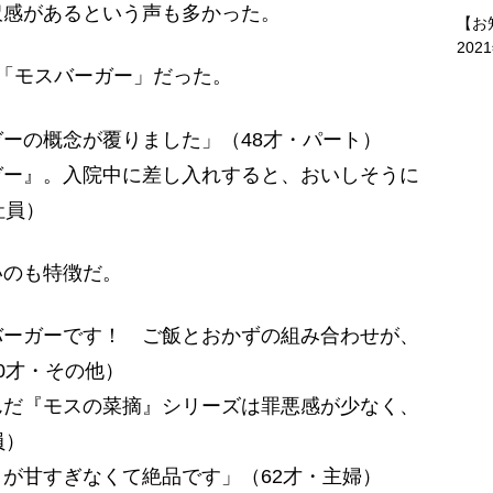
沢感があるという声も多かった。
【お
202
「モスバーガー」だった。
ーの概念が覆りました」（48才・パート）
ガー』。入院中に差し入れすると、おいしそうに
社員）
のも特徴だ。
バーガーです！ ご飯とおかずの組み合わせが、
0才・その他）
んだ『モスの菜摘』シリーズは罪悪感が少なく、
員）
が甘すぎなくて絶品です」（62才・主婦）