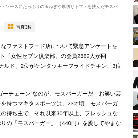
ートソースにたっぷりの玉ねぎや厚切りトマトを挟んだモスバ
写真3枚
なファストフード店について緊急アンケートを
イト『女性セブン倶楽部』の会員2682人が回
ナルド、2位がケンタッキーフライドチキン、3位
ガーチェーン”なのが、モスバーガーだ。お笑い芸
を持つマキタスポーツは、23才頃、モスバーガ
の持ち主で、それ以来30年以上、フレッシュな
りの「モスバーガー」（440円）を愛してやまな