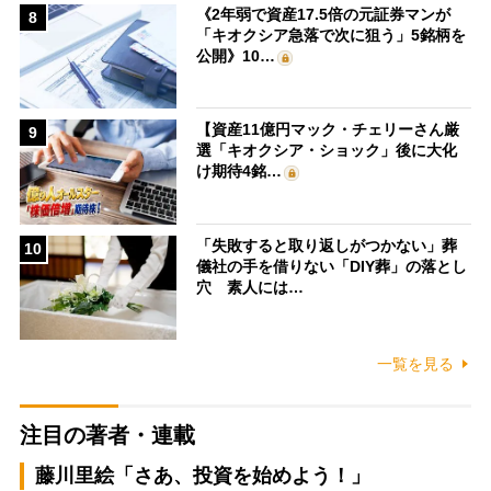
《2年弱で資産17.5倍の元証券マンが
8
「キオクシア急落で次に狙う」5銘柄を
公開》10…
【資産11億円マック・チェリーさん厳
9
選「キオクシア・ショック」後に大化
け期待4銘…
「失敗すると取り返しがつかない」葬
10
儀社の手を借りない「DIY葬」の落とし
穴 素人には…
一覧を見る
注目の著者・連載
藤川里絵「さあ、投資を始めよう！」