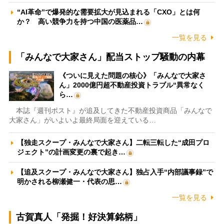
“AI革命”で爆発的な需要拡大が見込まれる「CXO」とは何
か？ 高い競争力を持つ中国の医薬品…
一覧を見る
「みんなで大家さん」配当ストップ騒動の内幕
《ついに見えた問題の核心》「みんなで大家さ
ん」2000億円超不動産投資トラブル“異常なく
ら…
本誌『週刊ポスト』が追及してきた不動産投資商品「みんなで
大家さん」がいよいよ最終局面を迎えている…
【独走スクープ・みんなで大家さん】二転三転した“成田プロ
ジェクト”の計画変更の裏で起き…
【追及スクープ・みんなで大家さん】独占入手“内部議事録”で
明かされる柳瀬健一・代表の思…
一覧を見る
古賀真人「発掘！好決算銘柄」