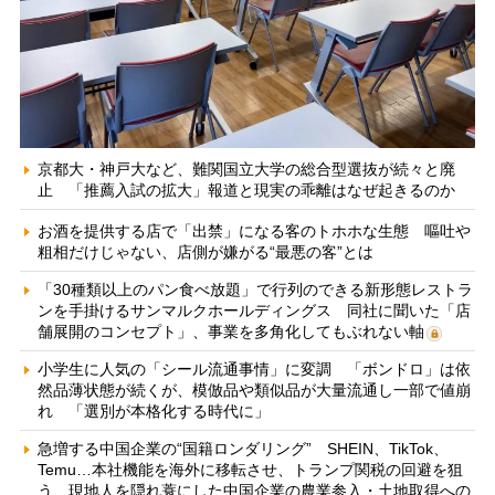
京都大・神戸大など、難関国立大学の総合型選抜が続々と廃
止 「推薦入試の拡大」報道と現実の乖離はなぜ起きるのか
お酒を提供する店で「出禁」になる客のトホホな生態 嘔吐や
粗相だけじゃない、店側が嫌がる“最悪の客”とは
「30種類以上のパン食べ放題」で行列のできる新形態レストラ
ンを手掛けるサンマルクホールディングス 同社に聞いた「店
舗展開のコンセプト」、事業を多角化してもぶれない軸
小学生に人気の「シール流通事情」に変調 「ボンドロ」は依
然品薄状態が続くが、模倣品や類似品が大量流通し一部で値崩
れ 「選別が本格化する時代に」
急増する中国企業の“国籍ロンダリング” SHEIN、TikTok、
Temu…本社機能を海外に移転させ、トランプ関税の回避を狙
う 現地人を隠れ蓑にした中国企業の農業参入・土地取得への