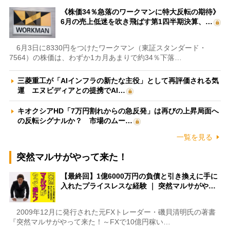
《株価34％急落のワークマンに特大反転の期待》
6月の売上低迷を吹き飛ばす第1四半期決算、…
6月3日に8330円をつけたワークマン（東証スタンダード・
7564）の株価は、わずか1カ月あまりで約34％下落…
三菱重工が「AIインフラの新たな主役」として再評価される気
運 エヌビディアとの提携でAI…
キオクシアHD「7万円割れからの急反発」は再びの上昇局面へ
の反転シグナルか？ 市場のムー…
一覧を見る
突然マルサがやって来た！
【最終回】1億6000万円の負債と引き換えに手に
入れたプライスレスな経験 ｜ 突然マルサがや…
2009年12月に発行された元FXトレーダー・磯貝清明氏の著書
『突然マルサがやって来た！～FXで10億円稼い…