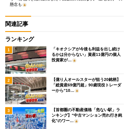
懸念も
関連記事
ランキング
「キオクシアが今後も利益を出し続け
1
るかは分からない」資産11億円の個人
投資家が…
【億り人オールスターが狙う20銘柄】
2
「総資産69億円超」90歳現役トレーダ
ーから“10…
【首都圏の不動産価格「危ない駅」ラ
3
ンキング】“中古マンション売れ行き鈍
化”のワー…