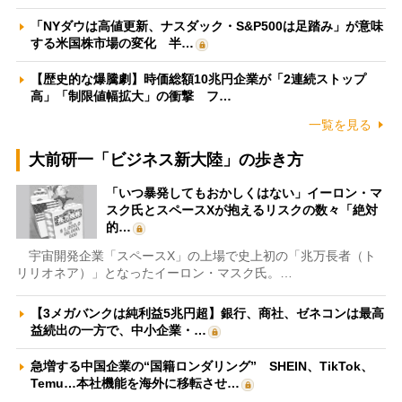
「NYダウは高値更新、ナスダック・S&P500は足踏み」が意味
する米国株市場の変化 半…
【歴史的な爆騰劇】時価総額10兆円企業が「2連続ストップ
高」「制限値幅拡大」の衝撃 フ…
一覧を見る
大前研一「ビジネス新大陸」の歩き方
「いつ暴発してもおかしくはない」イーロン・マ
スク氏とスペースXが抱えるリスクの数々「絶対
的…
宇宙開発企業「スペースX」の上場で史上初の「兆万長者（ト
リリオネア）」となったイーロン・マスク氏。…
【3メガバンクは純利益5兆円超】銀行、商社、ゼネコンは最高
益続出の一方で、中小企業・…
急増する中国企業の“国籍ロンダリング” SHEIN、TikTok、
Temu…本社機能を海外に移転させ…