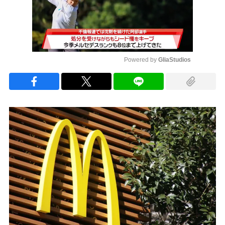
Powered by 
GliaStudios
Mute