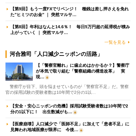
【第9回】もう一度FXでリベンジ！ 種銭は差し押さえを免れ
た”ヒミツのお金” ｜ 突然マルサ…
【第8回】年利はなんと14.6％！ 毎日5万円超の延滞税が積み
上がっていく ｜ 突然マルサ…
一覧を見る
河合雅司「人口減少ニッポンの活路」
【「警察官離れ」に歯止めはかかるか？】警察庁
が本気で取り組む「警察組織の構造改革」 実
現…
警察庁が目下、頭を悩ませているのが「警察官不足」だ。警察
官の採用試験の受験者数は10年間で2分の1以…
【安全・安心ニッポンの危機】採用試験受験者数は10年間で2
分の1以下に！ 出生数減がも…
【医療崩壊】人口減少で「医師不足」に加えて「患者不足」に
見舞われ地域医療が限界に 今後…