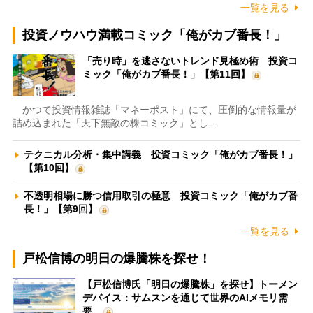
一覧を見る
投資ノウハウ満載コミック「俺がカブ番長！」
「売り時」を逃さないトレンド見極め術 投資コ
ミック「俺がカブ番長！」【第11回】
かつて投資情報雑誌「マネーポスト」にて、圧倒的な情報量が
詰め込まれた「天下無敵の株コミック」とし…
テクニカル分析・集中講義 投資コミック「俺がカブ番長！」
【第10回】
不透明相場に勝つ信用取引の極意 投資コミック「俺がカブ番
長！」【第9回】
一覧を見る
戸松信博の明日の爆騰株を探せ！
【戸松信博氏「明日の爆騰株」を探せ】トーメン
デバイス：サムスンを通じて世界のAIメモリ需
要…