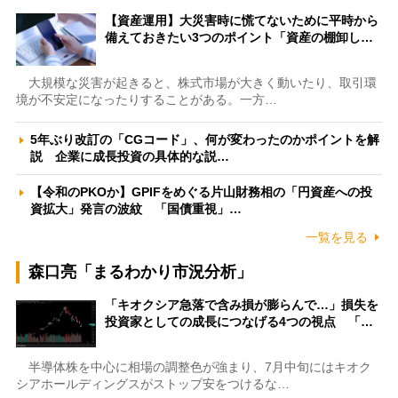
【資産運用】大災害時に慌てないために平時から
備えておきたい3つのポイント「資産の棚卸し…
大規模な災害が起きると、株式市場が大きく動いたり、取引環
境が不安定になったりすることがある。一方…
5年ぶり改訂の「CGコード」、何が変わったのかポイントを解
説 企業に成長投資の具体的な説…
【令和のPKOか】GPIFをめぐる片山財務相の「円資産への投
資拡大」発言の波紋 「国債重視」…
一覧を見る
森口亮「まるわかり市況分析」
「キオクシア急落で含み損が膨らんで…」損失を
投資家としての成長につなげる4つの視点 「…
半導体株を中心に相場の調整色が強まり、7月中旬にはキオク
シアホールディングスがストップ安をつけるな…