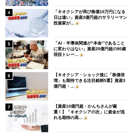
「キオクシアが再び株価10万円になる
4
日は遠い」資産3億円超のサラリーマン
投資家が…
「AI・半導体関連が“本命”であること
5
に変わりはない」資産20億円超の90歳
現役トレー…
【キオクシア・ショック後に「株価倍
6
増」も期待できる注目銘柄5選】資産3
億円超・…
【資産10億円超・かんちさんが厳
7
選！】「キオクシアの次」に資金が流
れる期待の高…