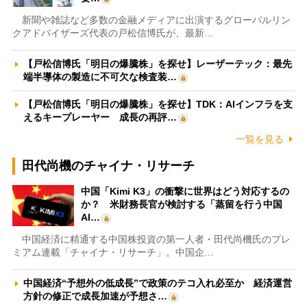
新聞や雑誌など多数の金融メディアに出演するグローバルリン
クアドバイザーズ代表の戸松信博氏が、最新…
【戸松信博氏「明日の爆騰株」を探せ】レーザーテック：最先
端半導体の製造に不可欠な検査装…
【戸松信博氏「明日の爆騰株」を探せ】TDK：AIインフラを支
えるキープレーヤー 成長の再評…
一覧を見る
田代尚機のチャイナ・リサーチ
中国「Kimi K3」の衝撃に世界はどう対応するの
か？ 米財務長官が検討する「蒸留を行う中国
AI…
中国経済に精通する中国株投資の第一人者・田代尚機氏のプレ
ミアム連載「チャイナ・リサーチ」。中国企…
中国経済“予想外の低成長”で政策のテコ入れ必至か 経済運営
方針の修正で成長加速が予想さ…