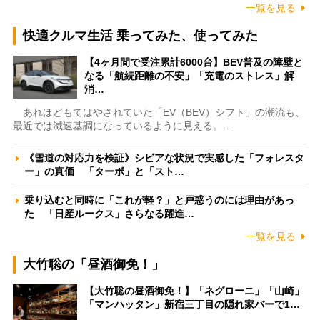
一覧を見る
快適クルマ生活 乗ってみた、使ってみた
【4ヶ月間で受注累計6000台】BEV普及の障壁と
なる「航続距離の不安」「充電のストレス」解
消…
あれほどもてはやされていた「EV（BEV）シフト」の潮流も、
最近では減速基調になっているように見える。…
《雪道の対応力を検証》シビアな状況で実感した「フォレスタ
ー」の真価 「ターボ」と「スト…
乗り込むと同時に「これが軽？」と戸惑うのには理由があっ
た 「日産ルークス」さらなる躍進…
一覧を見る
大竹聡の「昼酒御免！」
【大竹聡の昼酒御免！】「ネグローニ」「山崎」
「マンハッタン」新宿三丁目の隠れ家バーで1…