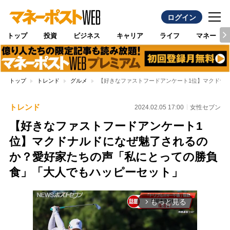
ログイン
トップ
投資
ビジネス
キャリア
ライフ
マネー
トップ
トレンド
グルメ
【好きなファストフードアンケート1位】マクドナ
トレンド
2024.02.05 17:00
女性セブン
【好きなファストフードアンケート1
位】マクドナルドになぜ魅了されるの
か？愛好家たちの声「私にとっての勝負
食」「大人でもハッピーセット」
もっと見る
arrow_forward_ios