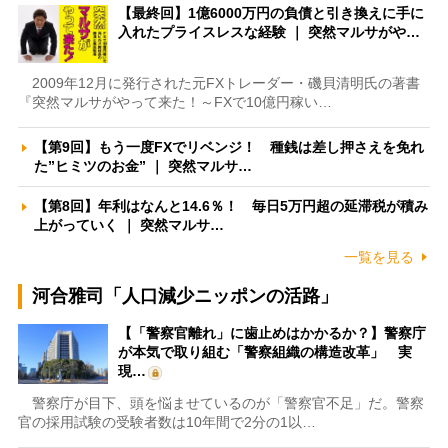
【最終回】1億6000万円の負債と引き換えに手に
入れたプライスレスな経験 ｜ 突然マルサがや…
2009年12月に発行された元FXトレーダー・磯貝清明氏の著書
『突然マルサがやって来た！～FXで10億円稼い…
【第9回】もう一度FXでリベンジ！ 種銭は差し押さえを免れ
た”ヒミツのお金” ｜ 突然マルサ…
【第8回】年利はなんと14.6％！ 毎日5万円超の延滞税が積み
上がっていく ｜ 突然マルサ…
一覧を見る
河合雅司「人口減少ニッポンの活路」
【「警察官離れ」に歯止めはかかるか？】警察庁
が本気で取り組む「警察組織の構造改革」 実
現…
警察庁が目下、頭を悩ませているのが「警察官不足」だ。警察
官の採用試験の受験者数は10年間で2分の1以…