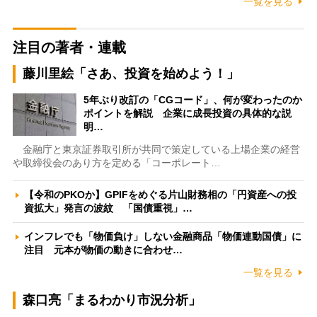
一覧を見る
注目の著者・連載
藤川里絵「さあ、投資を始めよう！」
5年ぶり改訂の「CGコード」、何が変わったのか
ポイントを解説 企業に成長投資の具体的な説
明…
金融庁と東京証券取引所が共同で策定している上場企業の経営
や取締役会のあり方を定める「コーポレート…
【令和のPKOか】GPIFをめぐる片山財務相の「円資産への投
資拡大」発言の波紋 「国債重視」…
インフレでも「物価負け」しない金融商品「物価連動国債」に
注目 元本が物価の動きに合わせ…
一覧を見る
森口亮「まるわかり市況分析」