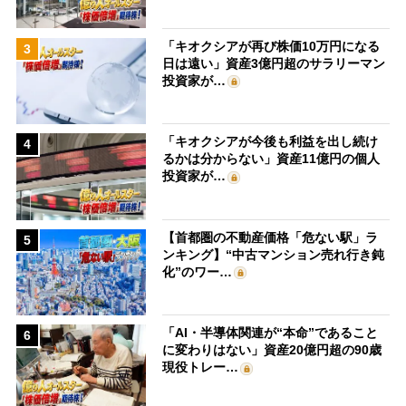
「キオクシアが再び株価10万円になる
3
日は遠い」資産3億円超のサラリーマン
投資家が…
「キオクシアが今後も利益を出し続け
4
るかは分からない」資産11億円の個人
投資家が…
【首都圏の不動産価格「危ない駅」ラ
5
ンキング】“中古マンション売れ行き鈍
化”のワー…
「AI・半導体関連が“本命”であること
6
に変わりはない」資産20億円超の90歳
現役トレー…