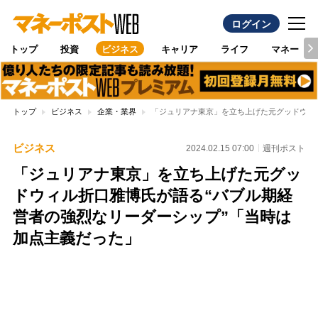
ログイン
トップ
投資
ビジネス
キャリア
ライフ
マネー
トップ
ビジネス
企業・業界
「ジュリアナ東京」を立ち上げた元グッドウィ
ビジネス
2024.02.15 07:00
週刊ポスト
「ジュリアナ東京」を立ち上げた元グッ
ドウィル折口雅博氏が語る“バブル期経
営者の強烈なリーダーシップ”「当時は
加点主義だった」
Loaded
:
100.00%
/
Unmute