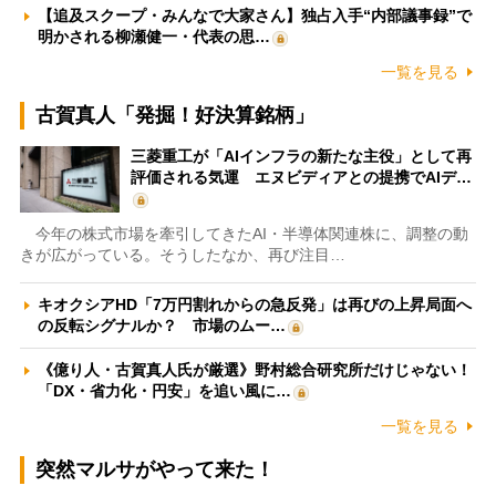
【追及スクープ・みんなで大家さん】独占入手“内部議事録”で
明かされる柳瀬健一・代表の思…
一覧を見る
古賀真人「発掘！好決算銘柄」
三菱重工が「AIインフラの新たな主役」として再
評価される気運 エヌビディアとの提携でAIデ…
今年の株式市場を牽引してきたAI・半導体関連株に、調整の動
きが広がっている。そうしたなか、再び注目…
キオクシアHD「7万円割れからの急反発」は再びの上昇局面へ
の反転シグナルか？ 市場のムー…
《億り人・古賀真人氏が厳選》野村総合研究所だけじゃない！
「DX・省力化・円安」を追い風に…
一覧を見る
突然マルサがやって来た！