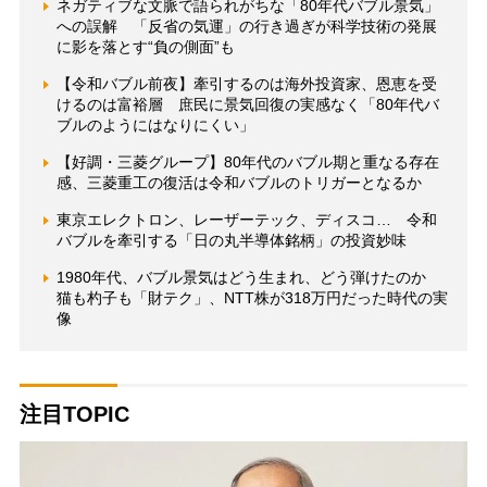
ネガティブな文脈で語られがちな「80年代バブル景気」
への誤解 「反省の気運」の行き過ぎが科学技術の発展
に影を落とす“負の側面”も
【令和バブル前夜】牽引するのは海外投資家、恩恵を受
けるのは富裕層 庶民に景気回復の実感なく「80年代バ
ブルのようにはなりにくい」
【好調・三菱グループ】80年代のバブル期と重なる存在
感、三菱重工の復活は令和バブルのトリガーとなるか
東京エレクトロン、レーザーテック、ディスコ… 令和
バブルを牽引する「日の丸半導体銘柄」の投資妙味
1980年代、バブル景気はどう生まれ、どう弾けたのか
猫も杓子も「財テク」、NTT株が318万円だった時代の実
像
注目TOPIC