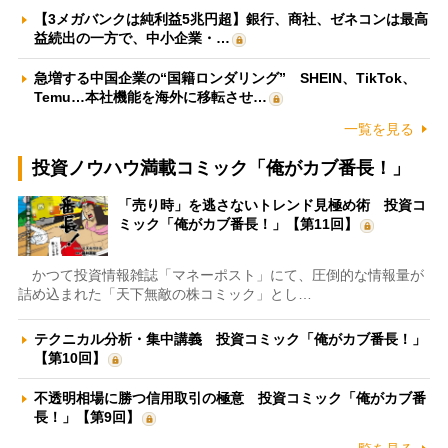
【3メガバンクは純利益5兆円超】銀行、商社、ゼネコンは最高
益続出の一方で、中小企業・…
急増する中国企業の“国籍ロンダリング” SHEIN、TikTok、
Temu…本社機能を海外に移転させ…
一覧を見る
投資ノウハウ満載コミック「俺がカブ番長！」
「売り時」を逃さないトレンド見極め術 投資コ
ミック「俺がカブ番長！」【第11回】
かつて投資情報雑誌「マネーポスト」にて、圧倒的な情報量が
詰め込まれた「天下無敵の株コミック」とし…
テクニカル分析・集中講義 投資コミック「俺がカブ番長！」
【第10回】
不透明相場に勝つ信用取引の極意 投資コミック「俺がカブ番
長！」【第9回】