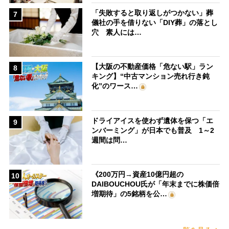
「失敗すると取り返しがつかない」葬
7
儀社の手を借りない「DIY葬」の落とし
穴 素人には…
【大阪の不動産価格「危ない駅」ラン
8
キング】“中古マンション売れ行き鈍
化”のワース…
ドライアイスを使わず遺体を保つ「エ
9
ンバーミング」が日本でも普及 1～2
週間は問…
《200万円→資産10億円超の
10
DAIBOUCHOU氏が「年末までに株価倍
増期待」の5銘柄を公…