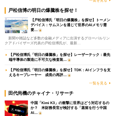
一覧を見る
戸松信博の明日の爆騰株を探せ！
【戸松信博氏「明日の爆騰株」を探せ】トーメン
デバイス：サムスンを通じて世界のAIメモリ需
要…
新聞や雑誌など多数の金融メディアに出演するグローバルリン
クアドバイザーズ代表の戸松信博氏が、最新…
【戸松信博氏「明日の爆騰株」を探せ】レーザーテック：最先
端半導体の製造に不可欠な検査装…
【戸松信博氏「明日の爆騰株」を探せ】TDK：AIインフラを支
えるキープレーヤー 成長の再評…
一覧を見る
田代尚機のチャイナ・リサーチ
中国「Kimi K3」の衝撃に世界はどう対応するの
か？ 米財務長官が検討する「蒸留を行う中国
AI…