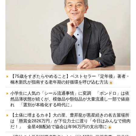
【75歳をすぎたらやめること】ベストセラー『定年後』著者・
楠木新氏が指南する老年期の好循環を呼び込む方法
小学生に人気の「シール流通事情」に変調 「ボンドロ」は依
然品薄状態が続くが、模倣品や類似品が大量流通し一部で値崩
れ 「選別が本格化する時代に」
【土俵に埋まるカネ】大の里、豊昇龍が黒星続きの名古屋場所
は「懸賞金2826万円」が下位力士に渡り「今日はみんなで焼肉
だ！」 金星4個配給で協会は年96万円の支出増に