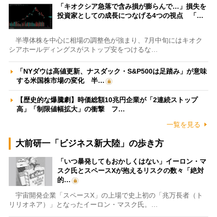
「キオクシア急落で含み損が膨らんで…」損失を
投資家としての成長につなげる4つの視点 「…
半導体株を中心に相場の調整色が強まり、7月中旬にはキオク
シアホールディングスがストップ安をつけるな…
「NYダウは高値更新、ナスダック・S&P500は足踏み」が意味
する米国株市場の変化 半…
【歴史的な爆騰劇】時価総額10兆円企業が「2連続ストップ
高」「制限値幅拡大」の衝撃 フ…
一覧を見る
大前研一「ビジネス新大陸」の歩き方
「いつ暴発してもおかしくはない」イーロン・マ
スク氏とスペースXが抱えるリスクの数々「絶対
的…
宇宙開発企業「スペースX」の上場で史上初の「兆万長者（ト
リリオネア）」となったイーロン・マスク氏。…