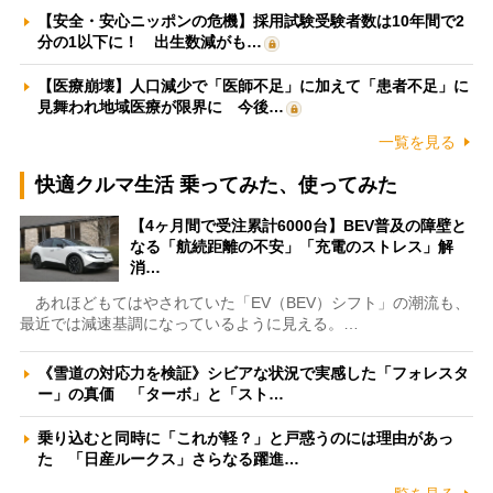
【安全・安心ニッポンの危機】採用試験受験者数は10年間で2
分の1以下に！ 出生数減がも…
【医療崩壊】人口減少で「医師不足」に加えて「患者不足」に
見舞われ地域医療が限界に 今後…
一覧を見る
快適クルマ生活 乗ってみた、使ってみた
【4ヶ月間で受注累計6000台】BEV普及の障壁と
なる「航続距離の不安」「充電のストレス」解
消…
あれほどもてはやされていた「EV（BEV）シフト」の潮流も、
最近では減速基調になっているように見える。…
《雪道の対応力を検証》シビアな状況で実感した「フォレスタ
ー」の真価 「ターボ」と「スト…
乗り込むと同時に「これが軽？」と戸惑うのには理由があっ
た 「日産ルークス」さらなる躍進…