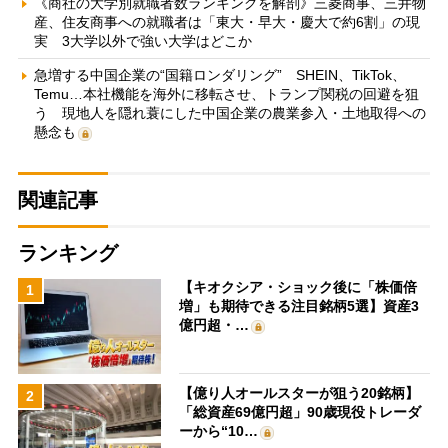
《商社の大学別就職者数ランキングを解剖》三菱商事、三井物
産、住友商事への就職者は「東大・早大・慶大で約6割」の現
実 3大学以外で強い大学はどこか
急増する中国企業の“国籍ロンダリング” SHEIN、TikTok、
Temu…本社機能を海外に移転させ、トランプ関税の回避を狙
う 現地人を隠れ蓑にした中国企業の農業参入・土地取得への
懸念も
関連記事
ランキング
【キオクシア・ショック後に「株価倍
1
増」も期待できる注目銘柄5選】資産3
億円超・…
【億り人オールスターが狙う20銘柄】
2
「総資産69億円超」90歳現役トレーダ
ーから“10…