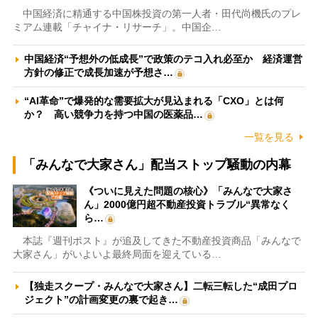
中国経済に精通する中国株投資の第一人者・田代尚機氏のプレ
ミアム連載「チャイナ・リサーチ」。中国企…
中国経済“予想外の低成長”で政策のテコ入れ必至か 経済運営
方針の修正で成長加速が予想さ…
“AI革命”で爆発的な需要拡大が見込まれる「CXO」とは何
か？ 高い競争力を持つ中国の医薬品…
一覧を見る
「みんなで大家さん」配当ストップ騒動の内幕
《ついに見えた問題の核心》「みんなで大家さ
ん」2000億円超不動産投資トラブル“異常なく
ら…
本誌『週刊ポスト』が追及してきた不動産投資商品「みんなで
大家さん」がいよいよ最終局面を迎えている…
【独走スクープ・みんなで大家さん】二転三転した“成田プロ
ジェクト”の計画変更の裏で起き…