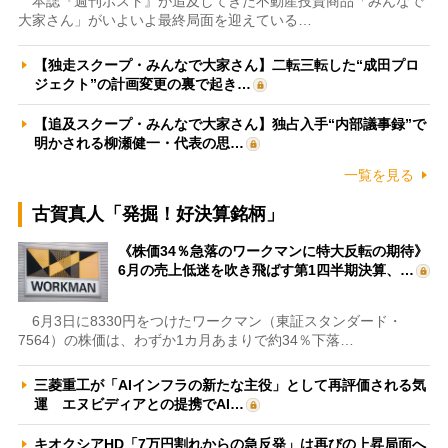
本誌『週刊ポスト』が追及してきた不動産投資商品「みんなで
大家さん」がいよいよ最終局面を迎えている…
【独走スクープ・みんなで大家さん】二転三転した“成田プロ
ジェクト”の計画変更の裏で起き…
【追及スクープ・みんなで大家さん】独占入手“内部議事録”で
明かされる柳瀬健一・代表の思…
一覧を見る
古賀真人「発掘！好決算銘柄」
《株価34％急落のワークマンに特大反転の期待》
6月の売上低迷を吹き飛ばす第1四半期決算、…
6月3日に8330円をつけたワークマン（東証スタンダード・
7564）の株価は、わずか1カ月あまりで約34％下落…
三菱重工が「AIインフラの新たな主役」として再評価される気
運 エヌビディアとの提携でAI…
キオクシアHD「7万円割れからの急反発」は再びの上昇局面へ