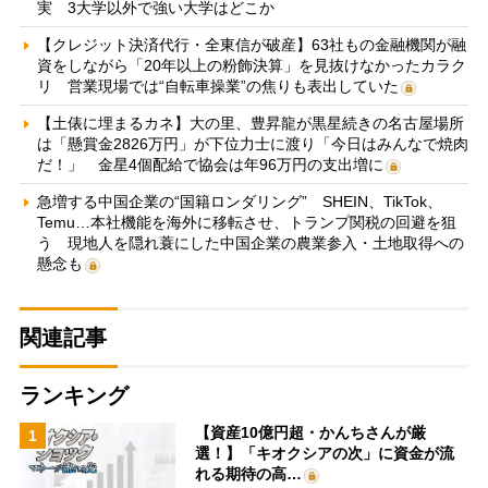
実 3大学以外で強い大学はどこか
【クレジット決済代行・全東信が破産】63社もの金融機関が融
資をしながら「20年以上の粉飾決算」を見抜けなかったカラク
リ 営業現場では“自転車操業”の焦りも表出していた
【土俵に埋まるカネ】大の里、豊昇龍が黒星続きの名古屋場所
は「懸賞金2826万円」が下位力士に渡り「今日はみんなで焼肉
だ！」 金星4個配給で協会は年96万円の支出増に
急増する中国企業の“国籍ロンダリング” SHEIN、TikTok、
Temu…本社機能を海外に移転させ、トランプ関税の回避を狙
う 現地人を隠れ蓑にした中国企業の農業参入・土地取得への
懸念も
関連記事
ランキング
【資産10億円超・かんちさんが厳
1
選！】「キオクシアの次」に資金が流
れる期待の高…