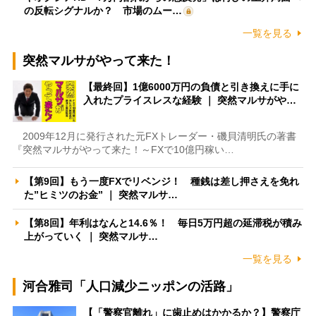
の反転シグナルか？ 市場のムー…
一覧を見る
突然マルサがやって来た！
【最終回】1億6000万円の負債と引き換えに手に
入れたプライスレスな経験 ｜ 突然マルサがや…
2009年12月に発行された元FXトレーダー・磯貝清明氏の著書
『突然マルサがやって来た！～FXで10億円稼い…
【第9回】もう一度FXでリベンジ！ 種銭は差し押さえを免れ
た”ヒミツのお金” ｜ 突然マルサ…
【第8回】年利はなんと14.6％！ 毎日5万円超の延滞税が積み
上がっていく ｜ 突然マルサ…
一覧を見る
河合雅司「人口減少ニッポンの活路」
【「警察官離れ」に歯止めはかかるか？】警察庁