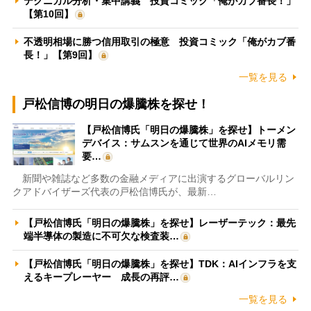
テクニカル分析・集中講義 投資コミック「俺がカブ番長！」
【第10回】
不透明相場に勝つ信用取引の極意 投資コミック「俺がカブ番
長！」【第9回】
一覧を見る
戸松信博の明日の爆騰株を探せ！
【戸松信博氏「明日の爆騰株」を探せ】トーメン
デバイス：サムスンを通じて世界のAIメモリ需
要…
新聞や雑誌など多数の金融メディアに出演するグローバルリン
クアドバイザーズ代表の戸松信博氏が、最新…
【戸松信博氏「明日の爆騰株」を探せ】レーザーテック：最先
端半導体の製造に不可欠な検査装…
【戸松信博氏「明日の爆騰株」を探せ】TDK：AIインフラを支
えるキープレーヤー 成長の再評…
一覧を見る