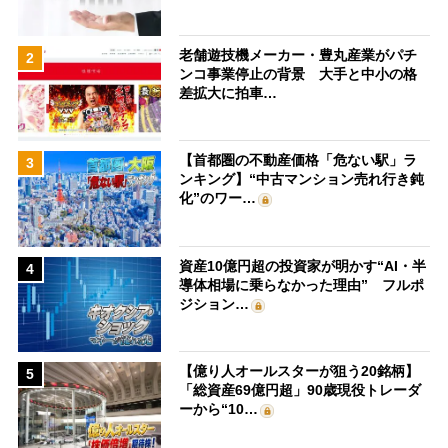
老舗遊技機メーカー・豊丸産業がパチ
2
ンコ事業停止の背景 大手と中小の格
差拡大に拍車…
【首都圏の不動産価格「危ない駅」ラ
3
ンキング】“中古マンション売れ行き鈍
化”のワー…
資産10億円超の投資家が明かす“AI・半
4
導体相場に乗らなかった理由” フルポ
ジション…
【億り人オールスターが狙う20銘柄】
5
「総資産69億円超」90歳現役トレーダ
ーから“10…