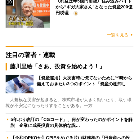
《利益は年5億円前後》住み込みバイト
10
から“ギガ大家さん”となった資産200億
円税理…
一覧を見る
注目の著者・連載
藤川里絵「さあ、投資を始めよう！」
【資産運用】大災害時に慌てないために平時から
備えておきたい3つのポイント「資産の棚卸し…
大規模な災害が起きると、株式市場が大きく動いたり、取引環
境が不安定になったりすることがある。一方…
5年ぶり改訂の「CGコード」、何が変わったのかポイントを解
説 企業に成長投資の具体的な説…
【令和のPKOか】GPIFをめぐる片山財務相の「円資産への投