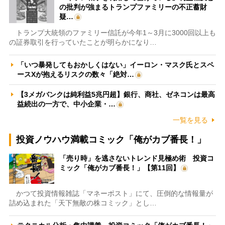
の批判が強まるトランプファミリーの不正蓄財
疑…
トランプ大統領のファミリー信託が今年1～3月に3000回以上も
の証券取引を行っていたことが明らかになり…
「いつ暴発してもおかしくはない」イーロン・マスク氏とスペ
ースXが抱えるリスクの数々「絶対…
【3メガバンクは純利益5兆円超】銀行、商社、ゼネコンは最高
益続出の一方で、中小企業・…
一覧を見る
投資ノウハウ満載コミック「俺がカブ番長！」
「売り時」を逃さないトレンド見極め術 投資コ
ミック「俺がカブ番長！」【第11回】
かつて投資情報雑誌「マネーポスト」にて、圧倒的な情報量が
詰め込まれた「天下無敵の株コミック」とし…