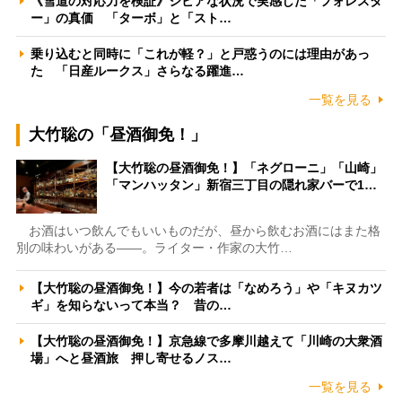
《雪道の対応力を検証》シビアな状況で実感した「フォレスタ
ー」の真価 「ターボ」と「スト…
乗り込むと同時に「これが軽？」と戸惑うのには理由があっ
た 「日産ルークス」さらなる躍進…
一覧を見る
大竹聡の「昼酒御免！」
【大竹聡の昼酒御免！】「ネグローニ」「山崎」
「マンハッタン」新宿三丁目の隠れ家バーで1…
お酒はいつ飲んでもいいものだが、昼から飲むお酒にはまた格
別の味わいがある――。ライター・作家の大竹…
【大竹聡の昼酒御免！】今の若者は「なめろう」や「キヌカツ
ギ」を知らないって本当？ 昔の…
【大竹聡の昼酒御免！】京急線で多摩川越えて「川崎の大衆酒
場」へと昼酒旅 押し寄せるノス…
一覧を見る