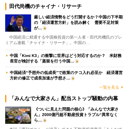
田代尚機のチャイナ・リサーチ
厳しい経済情勢をどう打開するか？中国の下半期
の「経済運営方針」を読み解く 需要不足対策
が…
中国経済に精通する中国株投資の第一人者・田代尚機氏のプレ
ミアム連載「チャイナ・リサーチ」。中国の…
中国「Kimi K3」の衝撃に世界はどう対応するのか？ 米財務
長官が検討する「蒸留を行う中国…
中国経済“予想外の低成長”で政策のテコ入れ必至か 経済運営
方針の修正で成長加速が予想さ…
一覧を見る
「みんなで大家さん」配当ストップ騒動の内幕
《ついに見えた問題の核心》「みんなで大家さ
ん」2000億円超不動産投資トラブル“異常なく
ら…