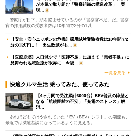
が本気で取り組む「警察組織の構造改革」 実
現…
警察庁が目下、頭を悩ませているのが「警察官不足」だ。警察
官の採用試験の受験者数は10年間で2分の1以…
【安全・安心ニッポンの危機】採用試験受験者数は10年間で2
分の1以下に！ 出生数減がも…
【医療崩壊】人口減少で「医師不足」に加えて「患者不足」に
見舞われ地域医療が限界に 今後…
一覧を見る
快適クルマ生活 乗ってみた、使ってみた
【4ヶ月間で受注累計6000台】BEV普及の障壁と
なる「航続距離の不安」「充電のストレス」解
消…
あれほどもてはやされていた「EV（BEV）シフト」の潮流も、
最近では減速基調になっているように見える。…