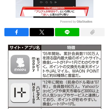
Powered by 
GliaStudios
Mute