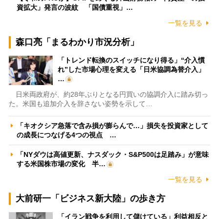
資拡大」発言の波紋 「国債重視」…
一覧を見る
森口亮「まるわかり市況分析」
「トレンド転換のスイッチになり得る」“介入慣
れ”した市場心理を変える「日米協調為替介入」
…
日米両政府が、約28年ぶりとなる円買いの協調介入に踏み切っ
た。米国も追加介入を辞さない姿勢を示して…
「キオクシア急落で含み損が膨らんで…」損失を投資家として
の成長につなげる4つの視点 …
「NYダウは高値更新、ナスダック・S&P500は足踏み」が意味
する米国株市場の変化 半…
一覧を見る
大前研一「ビジネス新大陸」の歩き方
「イラン戦争を利用して儲けている」利益相反と