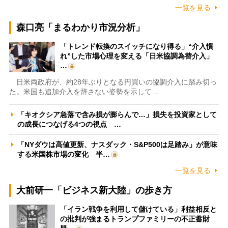
一覧を見る
森口亮「まるわかり市況分析」
「トレンド転換のスイッチになり得る」“介入慣
れ”した市場心理を変える「日米協調為替介入」
…
日米両政府が、約28年ぶりとなる円買いの協調介入に踏み切っ
た。米国も追加介入を辞さない姿勢を示して…
「キオクシア急落で含み損が膨らんで…」損失を投資家として
の成長につなげる4つの視点 …
「NYダウは高値更新、ナスダック・S&P500は足踏み」が意味
する米国株市場の変化 半…
一覧を見る
大前研一「ビジネス新大陸」の歩き方
「イラン戦争を利用して儲けている」利益相反と
の批判が強まるトランプファミリーの不正蓄財