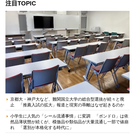
注目TOPIC
京都大・神戸大など、難関国立大学の総合型選抜が続々と廃
止 「推薦入試の拡大」報道と現実の乖離はなぜ起きるのか
小学生に人気の「シール流通事情」に変調 「ボンドロ」は依
然品薄状態が続くが、模倣品や類似品が大量流通し一部で値崩
れ 「選別が本格化する時代に」