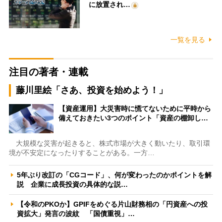
に放置され…
一覧を見る
注目の著者・連載
藤川里絵「さあ、投資を始めよう！」
【資産運用】大災害時に慌てないために平時から
備えておきたい3つのポイント「資産の棚卸し…
大規模な災害が起きると、株式市場が大きく動いたり、取引環
境が不安定になったりすることがある。一方…
5年ぶり改訂の「CGコード」、何が変わったのかポイントを解
説 企業に成長投資の具体的な説…
【令和のPKOか】GPIFをめぐる片山財務相の「円資産への投
資拡大」発言の波紋 「国債重視」…