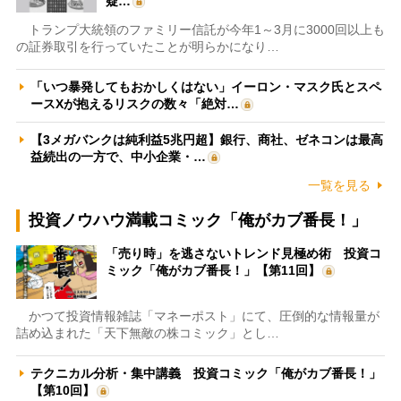
疑…
トランプ大統領のファミリー信託が今年1～3月に3000回以上も
の証券取引を行っていたことが明らかになり…
「いつ暴発してもおかしくはない」イーロン・マスク氏とスペ
ースXが抱えるリスクの数々「絶対…
【3メガバンクは純利益5兆円超】銀行、商社、ゼネコンは最高
益続出の一方で、中小企業・…
一覧を見る
投資ノウハウ満載コミック「俺がカブ番長！」
「売り時」を逃さないトレンド見極め術 投資コ
ミック「俺がカブ番長！」【第11回】
かつて投資情報雑誌「マネーポスト」にて、圧倒的な情報量が
詰め込まれた「天下無敵の株コミック」とし…
テクニカル分析・集中講義 投資コミック「俺がカブ番長！」
【第10回】