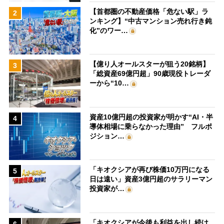
【首都圏の不動産価格「危ない駅」ラ
2
ンキング】“中古マンション売れ行き鈍
化”のワー…
【億り人オールスターが狙う20銘柄】
3
「総資産69億円超」90歳現役トレーダ
ーから“10…
資産10億円超の投資家が明かす“AI・半
4
導体相場に乗らなかった理由” フルポ
ジション…
「キオクシアが再び株価10万円になる
5
日は遠い」資産3億円超のサラリーマン
投資家が…
「キオクシアが今後も利益を出し続け
6