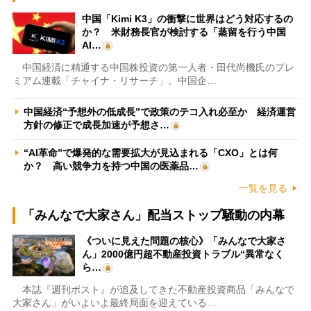
中国「Kimi K3」の衝撃に世界はどう対応するの
か？ 米財務長官が検討する「蒸留を行う中国
AI…
中国経済に精通する中国株投資の第一人者・田代尚機氏のプレ
ミアム連載「チャイナ・リサーチ」。中国企…
中国経済“予想外の低成長”で政策のテコ入れ必至か 経済運営
方針の修正で成長加速が予想さ…
“AI革命”で爆発的な需要拡大が見込まれる「CXO」とは何
か？ 高い競争力を持つ中国の医薬品…
一覧を見る
「みんなで大家さん」配当ストップ騒動の内幕
《ついに見えた問題の核心》「みんなで大家さ
ん」2000億円超不動産投資トラブル“異常なく
ら…
本誌『週刊ポスト』が追及してきた不動産投資商品「みんなで
大家さん」がいよいよ最終局面を迎えている…