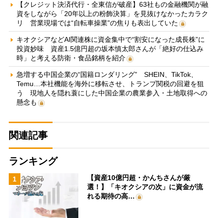
【クレジット決済代行・全東信が破産】63社もの金融機関が融
資をしながら「20年以上の粉飾決算」を見抜けなかったカラク
リ 営業現場では“自転車操業”の焦りも表出していた
キオクシアなどAI関連株に資金集中で“割安になった成長株”に
投資妙味 資産1.5億円超の坂本慎太郎さんが「絶好の仕込み
時」と考える防衛・食品銘柄を紹介
急増する中国企業の“国籍ロンダリング” SHEIN、TikTok、
Temu…本社機能を海外に移転させ、トランプ関税の回避を狙
う 現地人を隠れ蓑にした中国企業の農業参入・土地取得への
懸念も
関連記事
ランキング
【資産10億円超・かんちさんが厳
1
選！】「キオクシアの次」に資金が流
れる期待の高…