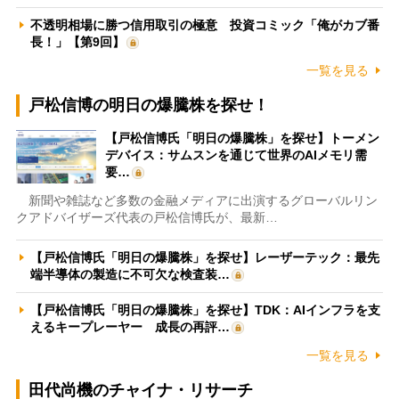
不透明相場に勝つ信用取引の極意 投資コミック「俺がカブ番
長！」【第9回】
一覧を見る
戸松信博の明日の爆騰株を探せ！
【戸松信博氏「明日の爆騰株」を探せ】トーメン
デバイス：サムスンを通じて世界のAIメモリ需
要…
新聞や雑誌など多数の金融メディアに出演するグローバルリン
クアドバイザーズ代表の戸松信博氏が、最新…
【戸松信博氏「明日の爆騰株」を探せ】レーザーテック：最先
端半導体の製造に不可欠な検査装…
【戸松信博氏「明日の爆騰株」を探せ】TDK：AIインフラを支
えるキープレーヤー 成長の再評…
一覧を見る
田代尚機のチャイナ・リサーチ