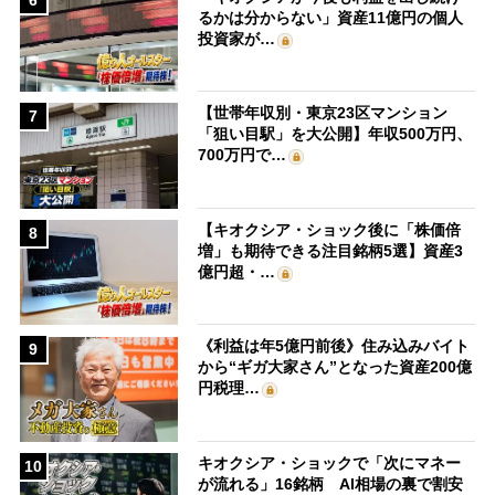
るかは分からない」資産11億円の個人
投資家が…
【世帯年収別・東京23区マンション
7
「狙い目駅」を大公開】年収500万円、
700万円で…
【キオクシア・ショック後に「株価倍
8
増」も期待できる注目銘柄5選】資産3
億円超・…
《利益は年5億円前後》住み込みバイト
9
から“ギガ大家さん”となった資産200億
円税理…
キオクシア・ショックで「次にマネー
10
が流れる」16銘柄 AI相場の裏で割安