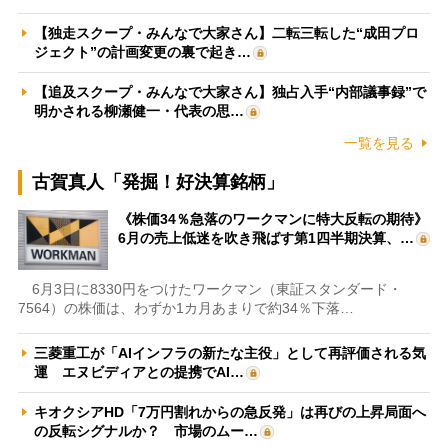
【独走スクープ・みんなで大家さん】二転三転した“成田プロ
ジェクト”の計画変更の裏で起き…
【追及スクープ・みんなで大家さん】独占入手“内部議事録”で
明かされる柳瀬健一・代表の思…
一覧を見る
古賀真人「発掘！好決算銘柄」
《株価34％急落のワークマンに特大反転の期待》
6月の売上低迷を吹き飛ばす第1四半期決算、…
6月3日に8330円をつけたワークマン（東証スタンダード・
7564）の株価は、わずか1カ月あまりで約34％下落…
三菱重工が「AIインフラの新たな主役」として再評価される気
運 エヌビディアとの提携でAI…
キオクシアHD「7万円割れからの急反発」は再びの上昇局面へ
の反転シグナルか？ 市場のムー…