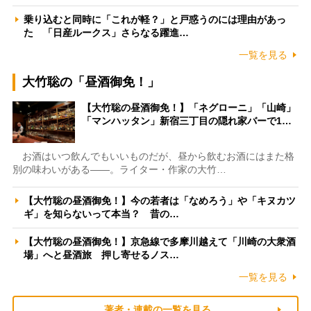
乗り込むと同時に「これが軽？」と戸惑うのには理由があっ
た 「日産ルークス」さらなる躍進…
一覧を見る
大竹聡の「昼酒御免！」
【大竹聡の昼酒御免！】「ネグローニ」「山崎」
「マンハッタン」新宿三丁目の隠れ家バーで1…
お酒はいつ飲んでもいいものだが、昼から飲むお酒にはまた格
別の味わいがある――。ライター・作家の大竹…
【大竹聡の昼酒御免！】今の若者は「なめろう」や「キヌカツ
ギ」を知らないって本当？ 昔の…
【大竹聡の昼酒御免！】京急線で多摩川越えて「川崎の大衆酒
場」へと昼酒旅 押し寄せるノス…
一覧を見る
著者・連載の一覧を見る