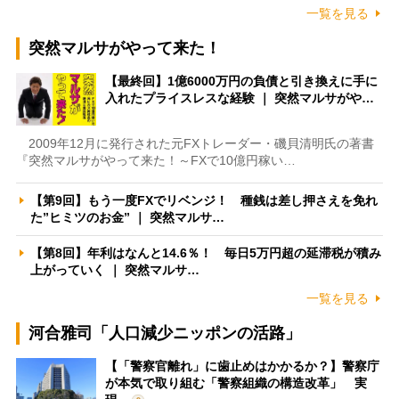
一覧を見る
突然マルサがやって来た！
【最終回】1億6000万円の負債と引き換えに手に
入れたプライスレスな経験 ｜ 突然マルサがや…
2009年12月に発行された元FXトレーダー・磯貝清明氏の著書
『突然マルサがやって来た！～FXで10億円稼い…
【第9回】もう一度FXでリベンジ！ 種銭は差し押さえを免れ
た”ヒミツのお金” ｜ 突然マルサ…
【第8回】年利はなんと14.6％！ 毎日5万円超の延滞税が積み
上がっていく ｜ 突然マルサ…
一覧を見る
河合雅司「人口減少ニッポンの活路」
【「警察官離れ」に歯止めはかかるか？】警察庁
が本気で取り組む「警察組織の構造改革」 実