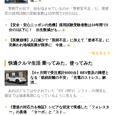
現…
警察庁が目下、頭を悩ませているのが「警察官不足」だ。警察
官の採用試験の受験者数は10年間で2分の1以…
【安全・安心ニッポンの危機】採用試験受験者数は10年間で2
分の1以下に！ 出生数減がも…
【医療崩壊】人口減少で「医師不足」に加えて「患者不足」に
見舞われ地域医療が限界に 今後…
一覧を見る
快適クルマ生活 乗ってみた、使ってみた
【4ヶ月間で受注累計6000台】BEV普及の障壁と
なる「航続距離の不安」「充電のストレス」解
消…
あれほどもてはやされていた「EV（BEV）シフト」の潮流も、
最近では減速基調になっているように見える。…
《雪道の対応力を検証》シビアな状況で実感した「フォレスタ
ー」の真価 「ターボ」と「スト…