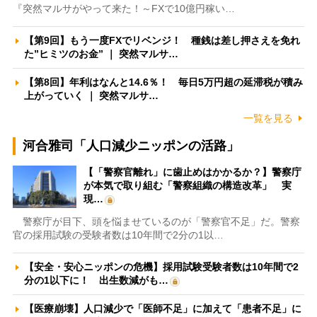
『突然マルサがやって来た！～FXで10億円稼い…
【第9回】もう一度FXでリベンジ！ 種銭は差し押さえを免れ
た”ヒミツのお金” ｜ 突然マルサ…
【第8回】年利はなんと14.6％！ 毎日5万円超の延滞税が積み
上がっていく ｜ 突然マルサ…
一覧を見る
河合雅司「人口減少ニッポンの活路」
【「警察官離れ」に歯止めはかかるか？】警察庁
が本気で取り組む「警察組織の構造改革」 実
現…
警察庁が目下、頭を悩ませているのが「警察官不足」だ。警察
官の採用試験の受験者数は10年間で2分の1以…
【安全・安心ニッポンの危機】採用試験受験者数は10年間で2
分の1以下に！ 出生数減がも…
【医療崩壊】人口減少で「医師不足」に加えて「患者不足」に