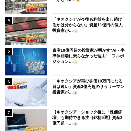
「キオクシアが今後も利益を出し続け
4
るかは分からない」資産11億円の個人
投資家が…
資産10億円超の投資家が明かす“AI・半
5
導体相場に乗らなかった理由” フルポ
ジション…
「キオクシアが再び株価10万円になる
6
日は遠い」資産3億円超のサラリーマン
投資家が…
【キオクシア・ショック後に「株価倍
7
増」も期待できる注目銘柄5選】資産3
億円超・…