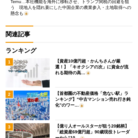
Temu…本社機能を海外に移転させ、トランプ関税の回避を狙
う 現地人を隠れ蓑にした中国企業の農業参入・土地取得への
懸念も
関連記事
ランキング
【資産10億円超・かんちさんが厳
1
選！】「キオクシアの次」に資金が流
れる期待の高…
【首都圏の不動産価格「危ない駅」ラ
2
ンキング】“中古マンション売れ行き鈍
化”のワー…
【億り人オールスターが狙う20銘柄】
3
「総資産69億円超」90歳現役トレーダ
ーから“10…