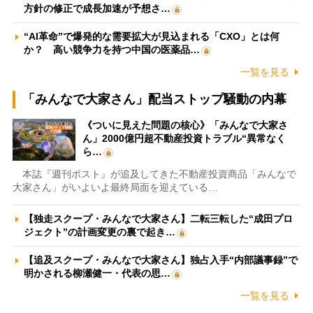
方針の修正で成長加速が予想さ…
“AI革命”で爆発的な需要拡大が見込まれる「CXO」とは何
か？ 高い競争力を持つ中国の医薬品…
一覧を見る
「みんなで大家さん」配当ストップ騒動の内幕
《ついに見えた問題の核心》「みんなで大家さ
ん」2000億円超不動産投資トラブル“異常なく
ら…
本誌『週刊ポスト』が追及してきた不動産投資商品「みんなで
大家さん」がいよいよ最終局面を迎えている…
【独走スクープ・みんなで大家さん】二転三転した“成田プロ
ジェクト”の計画変更の裏で起き…
【追及スクープ・みんなで大家さん】独占入手“内部議事録”で
明かされる柳瀬健一・代表の思…
一覧を見る