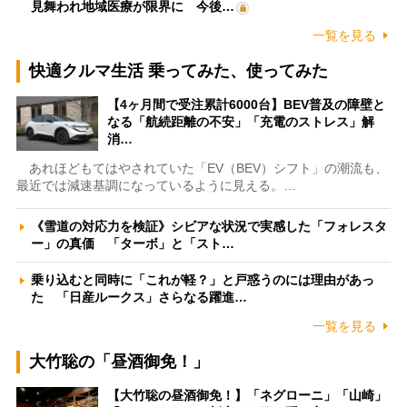
見舞われ地域医療が限界に 今後…
一覧を見る
快適クルマ生活 乗ってみた、使ってみた
【4ヶ月間で受注累計6000台】BEV普及の障壁と
なる「航続距離の不安」「充電のストレス」解
消…
あれほどもてはやされていた「EV（BEV）シフト」の潮流も、
最近では減速基調になっているように見える。…
《雪道の対応力を検証》シビアな状況で実感した「フォレスタ
ー」の真価 「ターボ」と「スト…
乗り込むと同時に「これが軽？」と戸惑うのには理由があっ
た 「日産ルークス」さらなる躍進…
一覧を見る
大竹聡の「昼酒御免！」
【大竹聡の昼酒御免！】「ネグローニ」「山崎」