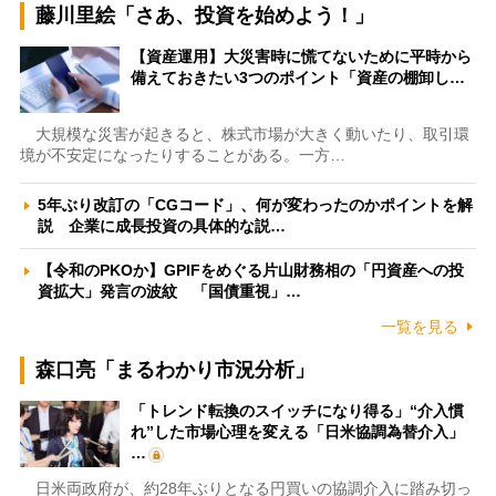
藤川里絵「さあ、投資を始めよう！」
【資産運用】大災害時に慌てないために平時から
備えておきたい3つのポイント「資産の棚卸し…
大規模な災害が起きると、株式市場が大きく動いたり、取引環
境が不安定になったりすることがある。一方…
5年ぶり改訂の「CGコード」、何が変わったのかポイントを解
説 企業に成長投資の具体的な説…
【令和のPKOか】GPIFをめぐる片山財務相の「円資産への投
資拡大」発言の波紋 「国債重視」…
一覧を見る
森口亮「まるわかり市況分析」
「トレンド転換のスイッチになり得る」“介入慣
れ”した市場心理を変える「日米協調為替介入」
…
日米両政府が、約28年ぶりとなる円買いの協調介入に踏み切っ