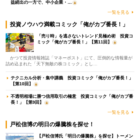
益続出の一方で、中小企業・…
一覧を見る
投資ノウハウ満載コミック「俺がカブ番長！」
「売り時」を逃さないトレンド見極め術 投資コ
ミック「俺がカブ番長！」【第11回】
かつて投資情報雑誌「マネーポスト」にて、圧倒的な情報量が
詰め込まれた「天下無敵の株コミック」とし…
テクニカル分析・集中講義 投資コミック「俺がカブ番長！」
【第10回】
不透明相場に勝つ信用取引の極意 投資コミック「俺がカブ番
長！」【第9回】
一覧を見る
戸松信博の明日の爆騰株を探せ！
【戸松信博氏「明日の爆騰株」を探せ】トーメン