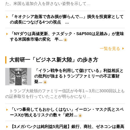
た。米国も追加介入を辞さない姿勢を示して…
「キオクシア急落で含み損が膨らんで…」損失を投資家として
の成長につなげる4つの視点 …
「NYダウは高値更新、ナスダック・S&P500は足踏み」が意味
する米国株市場の変化 半…
一覧を見る
大前研一「ビジネス新大陸」の歩き方
「イラン戦争を利用して儲けている」利益相反と
の批判が強まるトランプファミリーの不正蓄財
疑…
トランプ大統領のファミリー信託が今年1～3月に3000回以上も
の証券取引を行っていたことが明らかになり…
「いつ暴発してもおかしくはない」イーロン・マスク氏とスペ
ースXが抱えるリスクの数々「絶対…
【3メガバンクは純利益5兆円超】銀行、商社、ゼネコンは最高