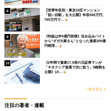
【世帯年収別・東京23区マンション
8
「狙い目駅」を大公開】年収500万円、
700万円で…
《利益は年5億円前後》住み込みバイト
9
から“ギガ大家さん”となった資産200億
円税理…
《2年弱で資産17.5倍の元証券マンが
10
「キオクシア急落で次に狙う」5銘柄を
公開》10…
一覧を見る
注目の著者・連載