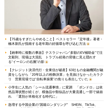
【75歳をすぎたらやめること】ベストセラー『定年後』著者・
楠木新氏が指南する老年期の好循環を呼び込む方法
【納車時に複数の事故】テスラジャパン“多額のEV補助金”で注
文殺到、現場は大混乱 トラブル続発の背後に見え隠れす
る“イーロンの右腕”の影
【クレジット決済代行・全東信が破産】63社もの金融機関が融
資をしながら「20年以上の粉飾決算」を見抜けなかったカラク
リ 営業現場では“自転車操業”の焦りも表出していた
小学生に人気の「シール流通事情」に変調 「ボンドロ」は依
然品薄状態が続くが、模倣品や類似品が大量流通し一部で値崩
れ 「選別が本格化する時代に」
急増する中国企業の“国籍ロンダリング” SHEIN、TikTok、