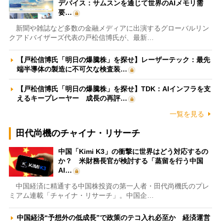
デバイス：サムスンを通じて世界のAIメモリ需
要…
新聞や雑誌など多数の金融メディアに出演するグローバルリン
クアドバイザーズ代表の戸松信博氏が、最新…
【戸松信博氏「明日の爆騰株」を探せ】レーザーテック：最先
端半導体の製造に不可欠な検査装…
【戸松信博氏「明日の爆騰株」を探せ】TDK：AIインフラを支
えるキープレーヤー 成長の再評…
一覧を見る
田代尚機のチャイナ・リサーチ
中国「Kimi K3」の衝撃に世界はどう対応するの
か？ 米財務長官が検討する「蒸留を行う中国
AI…
中国経済に精通する中国株投資の第一人者・田代尚機氏のプレ
ミアム連載「チャイナ・リサーチ」。中国企…
中国経済“予想外の低成長”で政策のテコ入れ必至か 経済運営