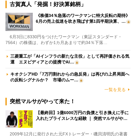
古賀真人「発掘！好決算銘柄」
《株価34％急落のワークマンに特大反転の期待》
6月の売上低迷を吹き飛ばす第1四半期決算、…
6月3日に8330円をつけたワークマン（東証スタンダード・
7564）の株価は、わずか1カ月あまりで約34％下落…
三菱重工が「AIインフラの新たな主役」として再評価される気
運 エヌビディアとの提携でAI…
キオクシアHD「7万円割れからの急反発」は再びの上昇局面へ
の反転シグナルか？ 市場のムー…
一覧を見る
突然マルサがやって来た！
【最終回】1億6000万円の負債と引き換えに手に
入れたプライスレスな経験 ｜ 突然マルサがや…
2009年12月に発行された元FXトレーダー・磯貝清明氏の著書