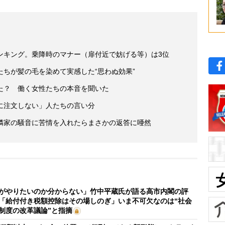
ンキング。乗降時のマナー（扉付近で妨げる等）は3位
ちが髪の毛を染めて実感した“思わぬ効果”
た？ 働く女性たちの本音を聞いた
に注文しない」人たちの言い分
隣家の騒音に苦情を入れたらまさかの返答に唖然
がやりたいのか分からない」竹中平蔵氏が語る高市内閣の評
「給付付き税額控除はその場しのぎ」いま不可欠なのは“社会
制度の改革議論”と指摘