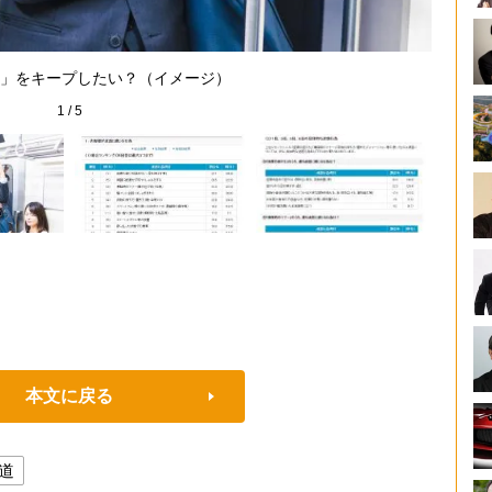
「空い
」をキープしたい？（イメージ）
1
/
5
本文に戻る
道