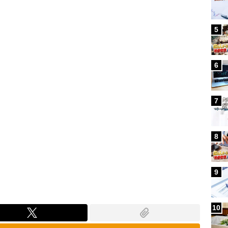
Loaded
:
88.30%
5
6
7
8
9
10