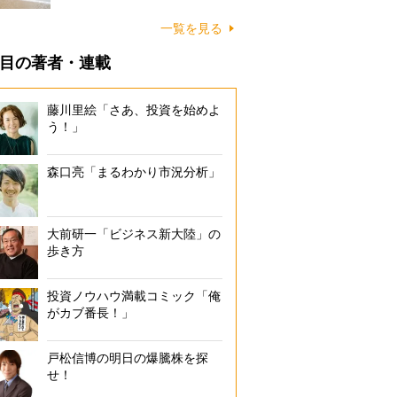
に…
一覧を見る
目の著者・連載
藤川里絵「さあ、投資を始めよ
う！」
森口亮「まるわかり市況分析」
大前研一「ビジネス新大陸」の
歩き方
投資ノウハウ満載コミック「俺
がカブ番長！」
戸松信博の明日の爆騰株を探
せ！