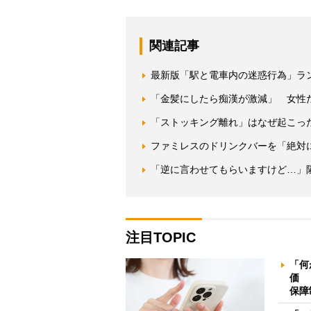
関連記事
最新版「駅と電車内の迷惑行為」ラ
「金髪にしたら痴漢が激減」 女性た
「ストッキング離れ」はなぜ起こっ
ファミレスのドリンクバーを「絶対
「逆に言わせてもらいますけど…」
注目TOPIC
「何
価 
保障