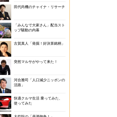
田代尚機のチャイナ・リサーチ
ていても座らずにドア横を目指す」「スマホの画面を周りに見られたく
す理由は様々（イメージ）
「みんなで大家さん」配当スト
ップ騒動の内幕
古賀真人「発掘！好決算銘柄」
突然マルサがやって来た！
河合雅司「人口減少ニッポンの
活路」
快適クルマ生活 乗ってみた、
使ってみた
大竹聡の「昼酒御免！」