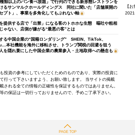
0種類以上のパン食べ放題」で行列のできる新形態レストランを
【お
けるサンマルクホールディングス 同社に聞いた「店舗展開の
202
セプト」、事業を多角化してもぶれない軸
を提供する店で「出禁」になる客のトホホな生態 嘔吐や粗相
じゃない、店側が嫌がる“最悪の客”とは
する中国企業の“国籍ロンダリング” SHEIN、TikTok、
mu…本社機能を海外に移転させ、トランプ関税の回避を狙う
人を隠れ蓑にした中国企業の農業参入・土地取得への懸念も
も投資の参考にしていただくためのものであり、実際の投資に
て行って下さいますよう、お願い致します。 当サイトの掲載
載される全ての情報の正確性を保証するものではありません。
等の保証は一切行っておりませんので、予めご了承下さい。
PAGE TOP