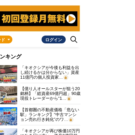
ンド
ログイン
ンキング
「キオクシアが今後も利益を出
し続けるかは分からない」資産
11億円の個人投資家…
【億り人オールスターが狙う20
銘柄】「総資産69億円超」90歳
現役トレーダーから“1…
【首都圏の不動産価格「危ない
駅」ランキング】“中古マンシ
ョン売れ行き鈍化”のワ…
「キオクシアが再び株価10万円