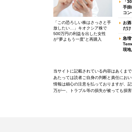
「3
手掛
コン
「この恐ろしい株はさっさと手
お酒
放したい…」キオクシア株で
だけ
500万円の利益を出した女性
急増
が“夢よもう一度”と再購入
Te
現地
当サイトに記載されている内容はあくまで
あたっては読者ご自身の判断と責任におい
情報は細心の注意を払っておりますが、記
万が一、トラブル等の損失が被っても損害