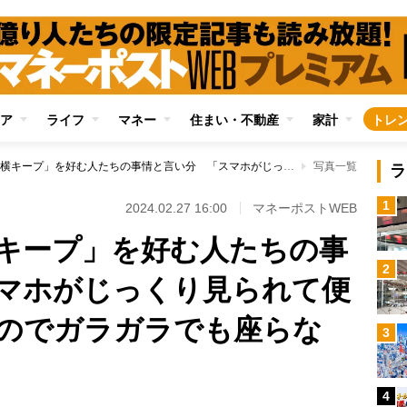
ア
ライフ
マネー
住まい・不動産
家計
トレ
電車内で「ドア横キープ」を好む人たちの事情と言い分 「スマホがじっくり見られて便利」「酔いやすいのでガラガラでも座らない」
写真一覧
ラ
1
2024.02.27 16:00
マネーポストWEB
キープ」を好む人たちの事
2
マホがじっくり見られて便
のでガラガラでも座らな
3
4