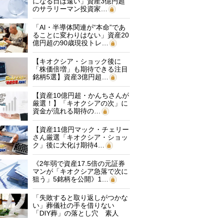
になる日は遠い」資産3億円超
のサラリーマン投資家…
「AI・半導体関連が“本命”であ
ることに変わりはない」資産20
億円超の90歳現役トレ…
【キオクシア・ショック後に
「株価倍増」も期待できる注目
銘柄5選】資産3億円超…
【資産10億円超・かんちさんが
厳選！】「キオクシアの次」に
資金が流れる期待の…
【資産11億円マック・チェリー
さん厳選「キオクシア・ショッ
ク」後に大化け期待4…
《2年弱で資産17.5倍の元証券
マンが「キオクシア急落で次に
狙う」5銘柄を公開》1…
「失敗すると取り返しがつかな
い」葬儀社の手を借りない
「DIY葬」の落とし穴 素人