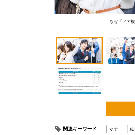
なぜ「ドア横
関連キーワード
マナー
鉄