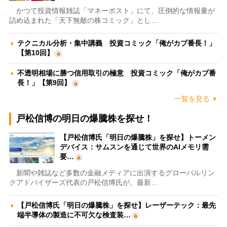
かつて投資情報雑誌「マネーポスト」にて、圧倒的な情報量が
詰め込まれた「天下無敵の株コミック」とし…
テクニカル分析・集中講義 投資コミック「俺がカブ番長！」
【第10回】
不透明相場に勝つ信用取引の極意 投資コミック「俺がカブ番
長！」【第9回】
一覧を見る
戸松信博の明日の爆騰株を探せ！
【戸松信博氏「明日の爆騰株」を探せ】トーメン
デバイス：サムスンを通じて世界のAIメモリ需
要…
新聞や雑誌など多数の金融メディアに出演するグローバルリン
クアドバイザーズ代表の戸松信博氏が、最新…
【戸松信博氏「明日の爆騰株」を探せ】レーザーテック：最先
端半導体の製造に不可欠な検査装…