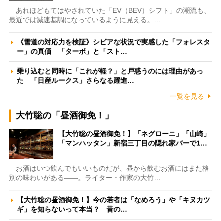
あれほどもてはやされていた「EV（BEV）シフト」の潮流も、
最近では減速基調になっているように見える。…
《雪道の対応力を検証》シビアな状況で実感した「フォレスタ
ー」の真価 「ターボ」と「スト…
乗り込むと同時に「これが軽？」と戸惑うのには理由があっ
た 「日産ルークス」さらなる躍進…
一覧を見る
大竹聡の「昼酒御免！」
【大竹聡の昼酒御免！】「ネグローニ」「山崎」
「マンハッタン」新宿三丁目の隠れ家バーで1…
お酒はいつ飲んでもいいものだが、昼から飲むお酒にはまた格
別の味わいがある――。ライター・作家の大竹…
【大竹聡の昼酒御免！】今の若者は「なめろう」や「キヌカツ
ギ」を知らないって本当？ 昔の…