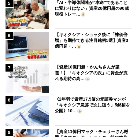
「AI・半導体関連が“本命”であること
5
に変わりはない」資産20億円超の90歳
現役トレー…
【キオクシア・ショック後に「株価倍
6
増」も期待できる注目銘柄5選】資産3
億円超・…
【資産10億円超・かんちさんが厳
7
選！】「キオクシアの次」に資金が流
れる期待の高…
《2年弱で資産17.5倍の元証券マンが
8
「キオクシア急落で次に狙う」5銘柄を
公開》10…
【資産11億円マック・チェリーさん厳
9