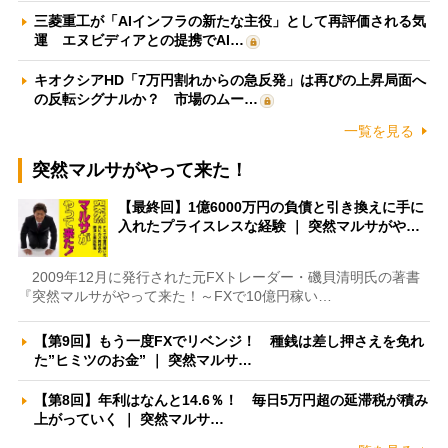
三菱重工が「AIインフラの新たな主役」として再評価される気
運 エヌビディアとの提携でAI…
キオクシアHD「7万円割れからの急反発」は再びの上昇局面へ
の反転シグナルか？ 市場のムー…
一覧を見る
突然マルサがやって来た！
【最終回】1億6000万円の負債と引き換えに手に
入れたプライスレスな経験 ｜ 突然マルサがや…
2009年12月に発行された元FXトレーダー・磯貝清明氏の著書
『突然マルサがやって来た！～FXで10億円稼い…
【第9回】もう一度FXでリベンジ！ 種銭は差し押さえを免れ
た”ヒミツのお金” ｜ 突然マルサ…
【第8回】年利はなんと14.6％！ 毎日5万円超の延滞税が積み
上がっていく ｜ 突然マルサ…