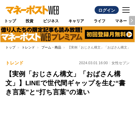
ログイン
トップ
投資
ビジネス
キャリア
ライフ
マネー
トップ
トレンド
ブーム・商品
【実例「おじさん構文」「おばさん構文」】LI
トレンド
2024.03.01 16:00
女性セブン
【実例「おじさん構文」「おばさん構
文」】LINEで世代間ギャップを生む“書
き言葉”と“打ち言葉”の違い
Loaded
:
100.00%
/
Unmute