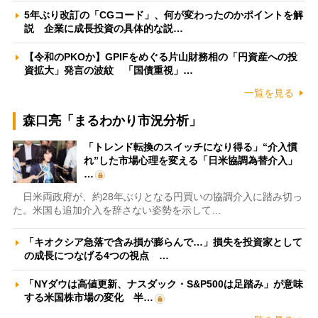
5年ぶり改訂の「CGコード」、何が変わったのかポイントを解
説 企業に成長投資の具体的な説…
【令和のPKOか】GPIFをめぐる片山財務相の「円資産への投
資拡大」発言の波紋 「国債重視」…
一覧を見る
森口亮「まるわかり市況分析」
「トレンド転換のスイッチになり得る」“介入慣
れ”した市場心理を変える「日米協調為替介入」
…
日米両政府が、約28年ぶりとなる円買いの協調介入に踏み切っ
た。米国も追加介入を辞さない姿勢を示して…
「キオクシア急落で含み損が膨らんで…」損失を投資家として
の成長につなげる4つの視点 …
「NYダウは高値更新、ナスダック・S&P500は足踏み」が意味
する米国株市場の変化 半…