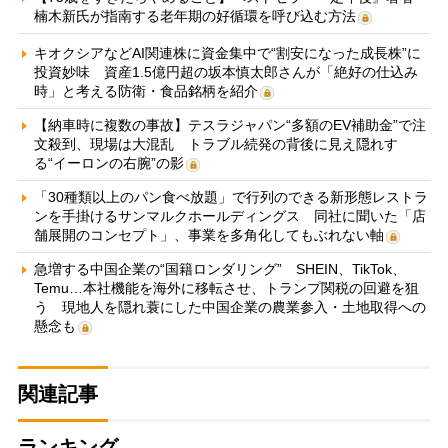
楠木新氏が指南する老年期の好循環を呼び込む方法
キオクシアなどAI関連株に資金集中で“割安になった成長株”に
投資妙味 資産1.5億円超の坂本慎太郎さんが「絶好の仕込み
時」と考える防衛・食品銘柄を紹介
【納車時に複数の事故】テスラジャパン“多額のEV補助金”で注
文殺到、現場は大混乱 トラブル続発の背後に見え隠れす
る“イーロンの右腕”の影
「30種類以上のパン食べ放題」で行列のできる新形態レストラ
ンを手掛けるサンマルクホールディングス 同社に聞いた「店
舗展開のコンセプト」、事業を多角化してもぶれない軸
急増する中国企業の“国籍ロンダリング” SHEIN、TikTok、
Temu…本社機能を海外に移転させ、トランプ関税の回避を狙
う 現地人を隠れ蓑にした中国企業の農業参入・土地取得への
懸念も
関連記事
ランキング