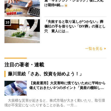
選「キオクシア・ショック」後に大化
け期待4銘…
「失敗すると取り返しがつかない」葬
10
儀社の手を借りない「DIY葬」の落とし
穴 素人には…
一覧を見る
注目の著者・連載
藤川里絵「さあ、投資を始めよう！」
【資産運用】大災害時に慌てないために平時から
備えておきたい3つのポイント「資産の棚卸し…
大規模な災害が起きると、株式市場が大きく動いたり、取引環
境が不安定になったりすることがある。一方…