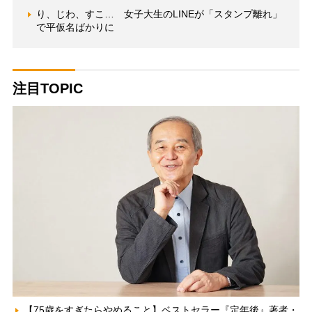
り、じわ、すこ… 女子大生のLINEが「スタンプ離れ」
で平仮名ばかりに
注目TOPIC
【75歳をすぎたらやめること】ベストセラー『定年後』著者・