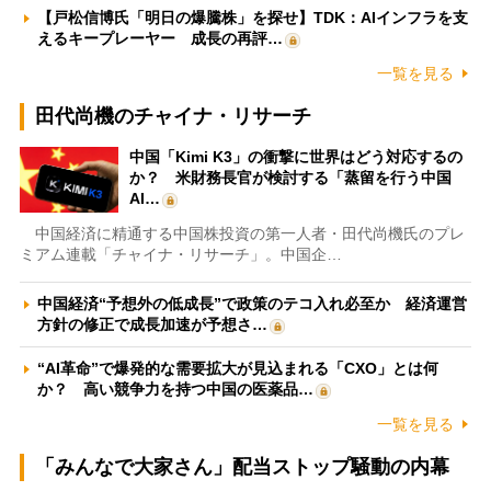
【戸松信博氏「明日の爆騰株」を探せ】TDK：AIインフラを支
えるキープレーヤー 成長の再評…
一覧を見る
田代尚機のチャイナ・リサーチ
中国「Kimi K3」の衝撃に世界はどう対応するの
か？ 米財務長官が検討する「蒸留を行う中国
AI…
中国経済に精通する中国株投資の第一人者・田代尚機氏のプレ
ミアム連載「チャイナ・リサーチ」。中国企…
中国経済“予想外の低成長”で政策のテコ入れ必至か 経済運営
方針の修正で成長加速が予想さ…
“AI革命”で爆発的な需要拡大が見込まれる「CXO」とは何
か？ 高い競争力を持つ中国の医薬品…
一覧を見る
「みんなで大家さん」配当ストップ騒動の内幕