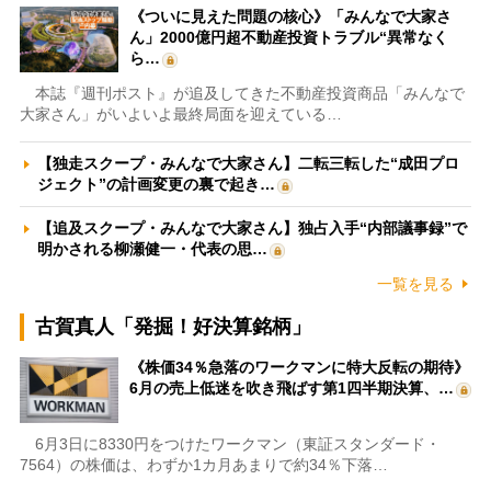
《ついに見えた問題の核心》「みんなで大家さ
ん」2000億円超不動産投資トラブル“異常なく
ら…
本誌『週刊ポスト』が追及してきた不動産投資商品「みんなで
大家さん」がいよいよ最終局面を迎えている…
【独走スクープ・みんなで大家さん】二転三転した“成田プロ
ジェクト”の計画変更の裏で起き…
【追及スクープ・みんなで大家さん】独占入手“内部議事録”で
明かされる柳瀬健一・代表の思…
一覧を見る
古賀真人「発掘！好決算銘柄」
《株価34％急落のワークマンに特大反転の期待》
6月の売上低迷を吹き飛ばす第1四半期決算、…
6月3日に8330円をつけたワークマン（東証スタンダード・
7564）の株価は、わずか1カ月あまりで約34％下落…