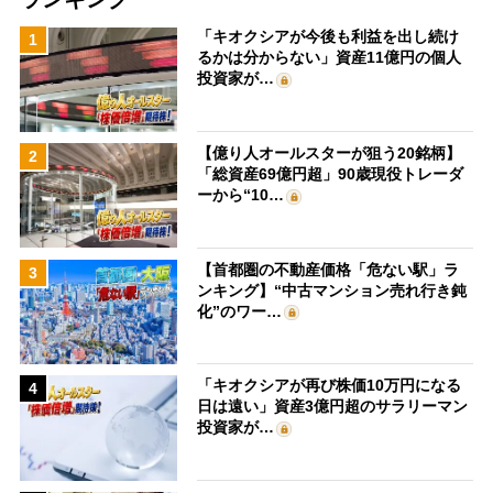
「キオクシアが今後も利益を出し続け
1
るかは分からない」資産11億円の個人
投資家が…
【億り人オールスターが狙う20銘柄】
2
「総資産69億円超」90歳現役トレーダ
ーから“10…
【首都圏の不動産価格「危ない駅」ラ
3
ンキング】“中古マンション売れ行き鈍
化”のワー…
「キオクシアが再び株価10万円になる
4
日は遠い」資産3億円超のサラリーマン
投資家が…