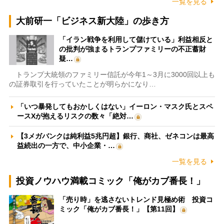
一覧を見る
大前研一「ビジネス新大陸」の歩き方
「イラン戦争を利用して儲けている」利益相反と
の批判が強まるトランプファミリーの不正蓄財
疑…
トランプ大統領のファミリー信託が今年1～3月に3000回以上も
の証券取引を行っていたことが明らかになり…
「いつ暴発してもおかしくはない」イーロン・マスク氏とスペ
ースXが抱えるリスクの数々「絶対…
【3メガバンクは純利益5兆円超】銀行、商社、ゼネコンは最高
益続出の一方で、中小企業・…
一覧を見る
投資ノウハウ満載コミック「俺がカブ番長！」
「売り時」を逃さないトレンド見極め術 投資コ
ミック「俺がカブ番長！」【第11回】