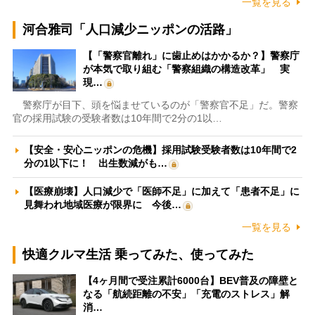
一覧を見る
河合雅司「人口減少ニッポンの活路」
【「警察官離れ」に歯止めはかかるか？】警察庁
が本気で取り組む「警察組織の構造改革」 実
現…
警察庁が目下、頭を悩ませているのが「警察官不足」だ。警察
官の採用試験の受験者数は10年間で2分の1以…
【安全・安心ニッポンの危機】採用試験受験者数は10年間で2
分の1以下に！ 出生数減がも…
【医療崩壊】人口減少で「医師不足」に加えて「患者不足」に
見舞われ地域医療が限界に 今後…
一覧を見る
快適クルマ生活 乗ってみた、使ってみた
【4ヶ月間で受注累計6000台】BEV普及の障壁と
なる「航続距離の不安」「充電のストレス」解
消…