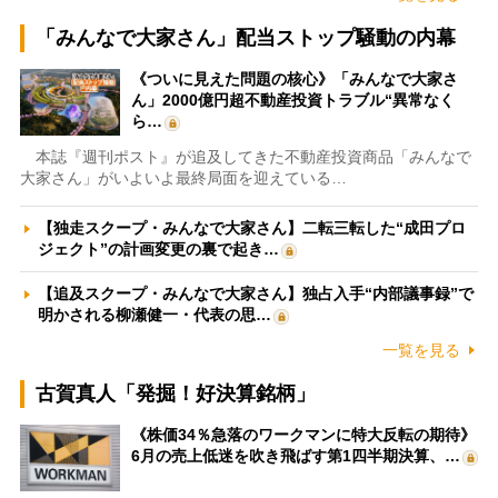
「みんなで大家さん」配当ストップ騒動の内幕
《ついに見えた問題の核心》「みんなで大家さ
ん」2000億円超不動産投資トラブル“異常なく
ら…
本誌『週刊ポスト』が追及してきた不動産投資商品「みんなで
大家さん」がいよいよ最終局面を迎えている…
【独走スクープ・みんなで大家さん】二転三転した“成田プロ
ジェクト”の計画変更の裏で起き…
【追及スクープ・みんなで大家さん】独占入手“内部議事録”で
明かされる柳瀬健一・代表の思…
一覧を見る
古賀真人「発掘！好決算銘柄」
《株価34％急落のワークマンに特大反転の期待》
6月の売上低迷を吹き飛ばす第1四半期決算、…