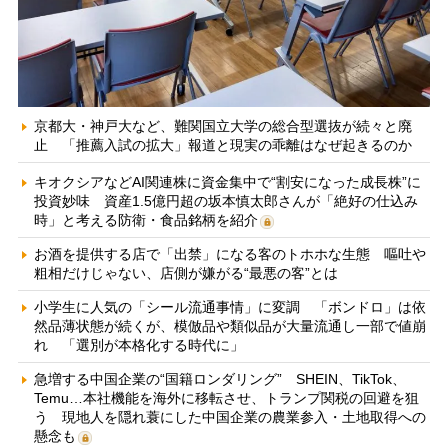
京都大・神戸大など、難関国立大学の総合型選抜が続々と廃
止 「推薦入試の拡大」報道と現実の乖離はなぜ起きるのか
キオクシアなどAI関連株に資金集中で“割安になった成長株”に
投資妙味 資産1.5億円超の坂本慎太郎さんが「絶好の仕込み
時」と考える防衛・食品銘柄を紹介
お酒を提供する店で「出禁」になる客のトホホな生態 嘔吐や
粗相だけじゃない、店側が嫌がる“最悪の客”とは
小学生に人気の「シール流通事情」に変調 「ボンドロ」は依
然品薄状態が続くが、模倣品や類似品が大量流通し一部で値崩
れ 「選別が本格化する時代に」
急増する中国企業の“国籍ロンダリング” SHEIN、TikTok、
Temu…本社機能を海外に移転させ、トランプ関税の回避を狙
う 現地人を隠れ蓑にした中国企業の農業参入・土地取得への
懸念も