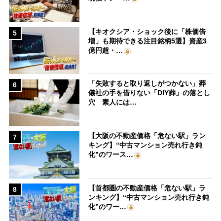
【キオクシア・ショック後に「株価倍
5
増」も期待できる注目銘柄5選】資産3
億円超・…
「失敗すると取り返しがつかない」葬
6
儀社の手を借りない「DIY葬」の落とし
穴 素人には…
【大阪の不動産価格「危ない駅」ラン
7
キング】“中古マンション売れ行き鈍
化”のワース…
【首都圏の不動産価格「危ない駅」ラ
8
ンキング】“中古マンション売れ行き鈍
化”のワー…