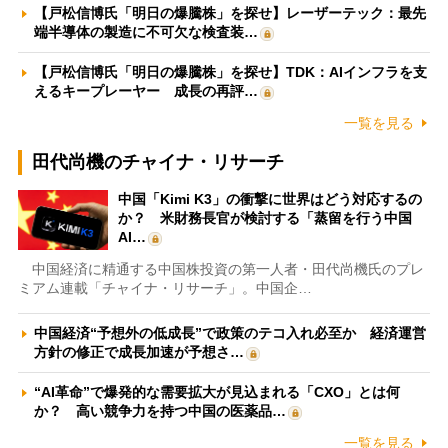
【戸松信博氏「明日の爆騰株」を探せ】レーザーテック：最先
端半導体の製造に不可欠な検査装…
【戸松信博氏「明日の爆騰株」を探せ】TDK：AIインフラを支
えるキープレーヤー 成長の再評…
一覧を見る
田代尚機のチャイナ・リサーチ
中国「Kimi K3」の衝撃に世界はどう対応するの
か？ 米財務長官が検討する「蒸留を行う中国
AI…
中国経済に精通する中国株投資の第一人者・田代尚機氏のプレ
ミアム連載「チャイナ・リサーチ」。中国企…
中国経済“予想外の低成長”で政策のテコ入れ必至か 経済運営
方針の修正で成長加速が予想さ…
“AI革命”で爆発的な需要拡大が見込まれる「CXO」とは何
か？ 高い競争力を持つ中国の医薬品…
一覧を見る