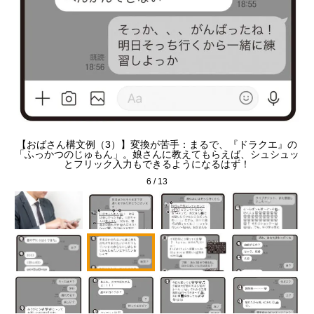
使
【
【おばさん構文例（3）】変換が苦手：まるで、『ドラクエ』の
ハー
た
「ふっかつのじゅもん」。娘さんに教えてもらえば、シュシュッ
りま
2
とフリック入力もできるようになるはず！
）
6
/
13