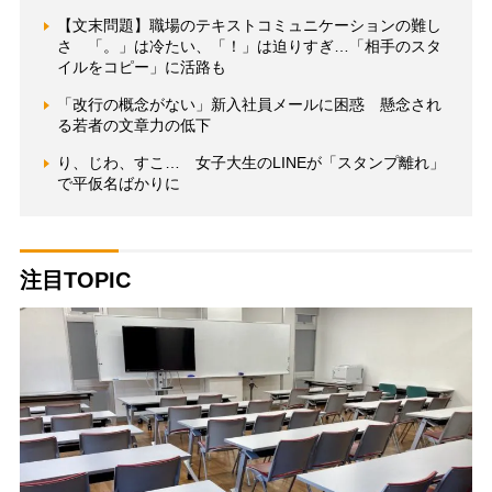
【文末問題】職場のテキストコミュニケーションの難し
さ 「。」は冷たい、「！」は迫りすぎ…「相手のスタ
イルをコピー」に活路も
「改行の概念がない」新入社員メールに困惑 懸念され
る若者の文章力の低下
り、じわ、すこ… 女子大生のLINEが「スタンプ離れ」
で平仮名ばかりに
注目TOPIC