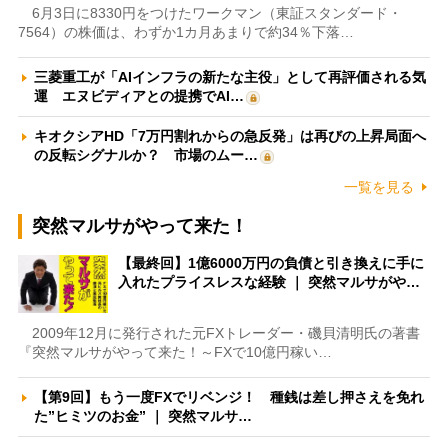
6月3日に8330円をつけたワークマン（東証スタンダード・
7564）の株価は、わずか1カ月あまりで約34％下落…
三菱重工が「AIインフラの新たな主役」として再評価される気
運 エヌビディアとの提携でAI…
キオクシアHD「7万円割れからの急反発」は再びの上昇局面へ
の反転シグナルか？ 市場のムー…
一覧を見る
突然マルサがやって来た！
【最終回】1億6000万円の負債と引き換えに手に
入れたプライスレスな経験 ｜ 突然マルサがや…
2009年12月に発行された元FXトレーダー・磯貝清明氏の著書
『突然マルサがやって来た！～FXで10億円稼い…
【第9回】もう一度FXでリベンジ！ 種銭は差し押さえを免れ
た”ヒミツのお金” ｜ 突然マルサ…