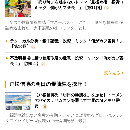
「売り時」を逃さないトレンド見極め術 投資コ
ミック「俺がカブ番長！」【第11回】
かつて投資情報雑誌「マネーポスト」にて、圧倒的な情報量が
詰め込まれた「天下無敵の株コミック」とし…
テクニカル分析・集中講義 投資コミック「俺がカブ番長！」
【第10回】
不透明相場に勝つ信用取引の極意 投資コミック「俺がカブ番
長！」【第9回】
一覧を見る
戸松信博の明日の爆騰株を探せ！
【戸松信博氏「明日の爆騰株」を探せ】トーメン
デバイス：サムスンを通じて世界のAIメモリ需
要…
新聞や雑誌など多数の金融メディアに出演するグローバルリン
クアドバイザーズ代表の戸松信博氏が、最新…