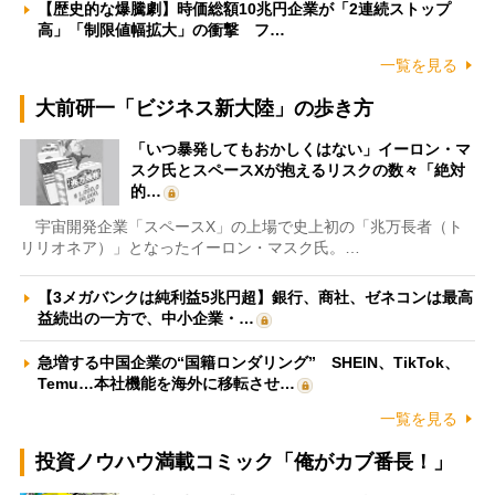
【歴史的な爆騰劇】時価総額10兆円企業が「2連続ストップ
高」「制限値幅拡大」の衝撃 フ…
一覧を見る
大前研一「ビジネス新大陸」の歩き方
「いつ暴発してもおかしくはない」イーロン・マ
スク氏とスペースXが抱えるリスクの数々「絶対
的…
宇宙開発企業「スペースX」の上場で史上初の「兆万長者（ト
リリオネア）」となったイーロン・マスク氏。…
【3メガバンクは純利益5兆円超】銀行、商社、ゼネコンは最高
益続出の一方で、中小企業・…
急増する中国企業の“国籍ロンダリング” SHEIN、TikTok、
Temu…本社機能を海外に移転させ…
一覧を見る
投資ノウハウ満載コミック「俺がカブ番長！」