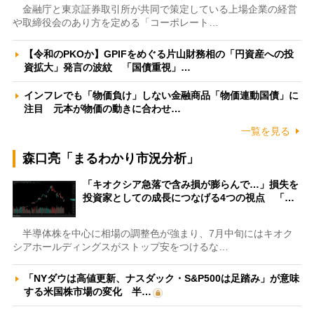
金融庁と東京証券取引所が共同で策定している上場企業の経営
や取締役会のあり方を定める「コーポレート…
【令和のPKOか】GPIFをめぐる片山財務相の「円資産への投
資拡大」発言の波紋 「国債重視」…
インフレでも「物価負け」しない金融商品「物価連動国債」に
注目 元本が物価の動きに合わせ…
一覧を見る
森口亮「まるわかり市況分析」
「キオクシア急落で含み損が膨らんで…」損失を
投資家としての成長につなげる4つの視点 「…
半導体株を中心に相場の調整色が強まり、7月中旬にはキオク
シアホールディングスがストップ安をつけるな…
「NYダウは高値更新、ナスダック・S&P500は足踏み」が意味
する米国株市場の変化 半…