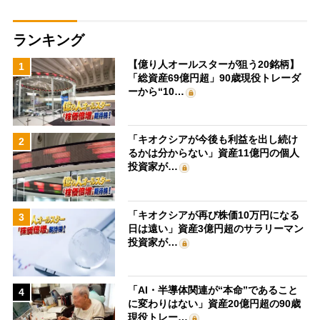
ランキング
【億り人オールスターが狙う20銘柄】
1
「総資産69億円超」90歳現役トレーダ
ーから“10…
「キオクシアが今後も利益を出し続け
2
るかは分からない」資産11億円の個人
投資家が…
「キオクシアが再び株価10万円になる
3
日は遠い」資産3億円超のサラリーマン
投資家が…
「AI・半導体関連が“本命”であること
4
に変わりはない」資産20億円超の90歳
現役トレー…