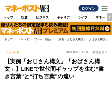
ログイン
トップ
投資
ビジネス
キャリア
ライフ
マネー
トップ
トレンド
ブーム・商品
【実例「おじさん構文」「おばさん構文」】LI
トレンド
2024.03.01 16:00
女性セブン
【実例「おじさん構文」「おばさん構
文」】LINEで世代間ギャップを生む“書
き言葉”と“打ち言葉”の違い
Loaded
:
100.00%
/
Unmute