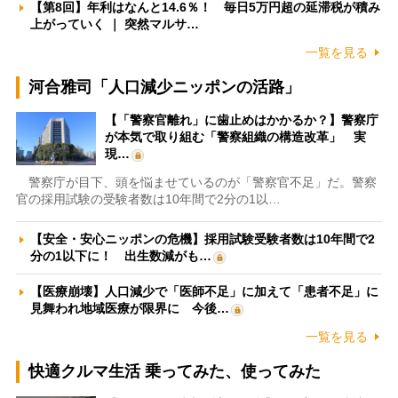
【第8回】年利はなんと14.6％！ 毎日5万円超の延滞税が積み
上がっていく ｜ 突然マルサ…
一覧を見る
河合雅司「人口減少ニッポンの活路」
【「警察官離れ」に歯止めはかかるか？】警察庁
が本気で取り組む「警察組織の構造改革」 実
現…
警察庁が目下、頭を悩ませているのが「警察官不足」だ。警察
官の採用試験の受験者数は10年間で2分の1以…
【安全・安心ニッポンの危機】採用試験受験者数は10年間で2
分の1以下に！ 出生数減がも…
【医療崩壊】人口減少で「医師不足」に加えて「患者不足」に
見舞われ地域医療が限界に 今後…
一覧を見る
快適クルマ生活 乗ってみた、使ってみた