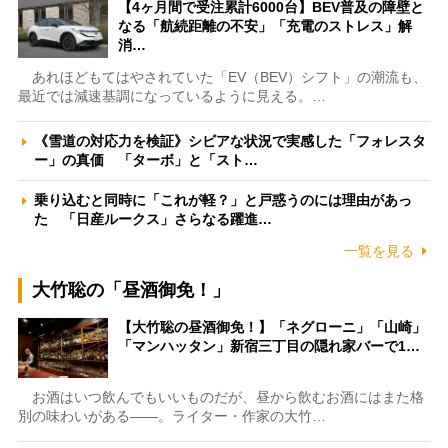
【4ヶ月間で受注累計6000台】BEV普及の障壁と
なる「航続距離の不安」「充電のストレス」解
消…
あれほどもてはやされていた「EV（BEV）シフト」の潮流も、
最近では減速基調になっているように見える。…
《雪道の対応力を検証》シビアな状況で実感した「フォレスタ
ー」の真価 「ターボ」と「スト…
乗り込むと同時に「これが軽？」と戸惑うのには理由があっ
た 「日産ルークス」さらなる躍進…
一覧を見る
大竹聡の「昼酒御免！」
【大竹聡の昼酒御免！】「ネグローニ」「山崎」
「マンハッタン」新宿三丁目の隠れ家バーで1…
お酒はいつ飲んでもいいものだが、昼から飲むお酒にはまた格
別の味わいがある――。ライター・作家の大竹…