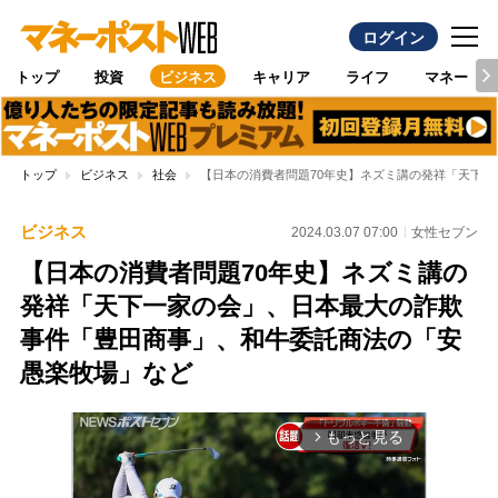
ログイン
トップ
投資
ビジネス
キャリア
ライフ
マネー
トップ
ビジネス
社会
【日本の消費者問題70年史】ネズミ講の発祥「天下
ビジネス
2024.03.07 07:00
女性セブン
【日本の消費者問題70年史】ネズミ講の
発祥「天下一家の会」、日本最大の詐欺
事件「豊田商事」、和牛委託商法の「安
愚楽牧場」など
もっと見る
arrow_forward_ios