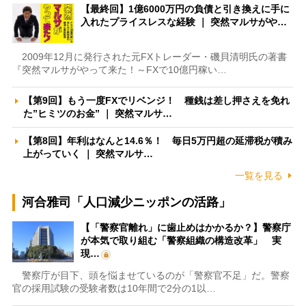
【最終回】1億6000万円の負債と引き換えに手に
入れたプライスレスな経験 ｜ 突然マルサがや…
2009年12月に発行された元FXトレーダー・磯貝清明氏の著書
『突然マルサがやって来た！～FXで10億円稼い…
【第9回】もう一度FXでリベンジ！ 種銭は差し押さえを免れ
た”ヒミツのお金” ｜ 突然マルサ…
【第8回】年利はなんと14.6％！ 毎日5万円超の延滞税が積み
上がっていく ｜ 突然マルサ…
一覧を見る
河合雅司「人口減少ニッポンの活路」
【「警察官離れ」に歯止めはかかるか？】警察庁
が本気で取り組む「警察組織の構造改革」 実
現…
警察庁が目下、頭を悩ませているのが「警察官不足」だ。警察
官の採用試験の受験者数は10年間で2分の1以…