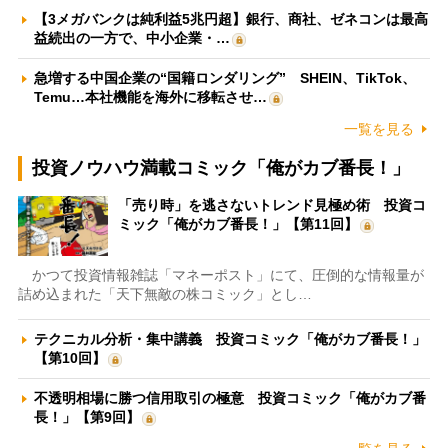
【3メガバンクは純利益5兆円超】銀行、商社、ゼネコンは最高
益続出の一方で、中小企業・…
急増する中国企業の“国籍ロンダリング” SHEIN、TikTok、
Temu…本社機能を海外に移転させ…
一覧を見る
投資ノウハウ満載コミック「俺がカブ番長！」
「売り時」を逃さないトレンド見極め術 投資コ
ミック「俺がカブ番長！」【第11回】
かつて投資情報雑誌「マネーポスト」にて、圧倒的な情報量が
詰め込まれた「天下無敵の株コミック」とし…
テクニカル分析・集中講義 投資コミック「俺がカブ番長！」
【第10回】
不透明相場に勝つ信用取引の極意 投資コミック「俺がカブ番
長！」【第9回】