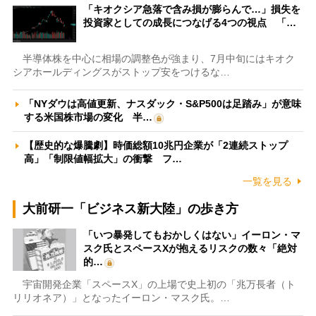
「キオクシア急落で含み損が膨らんで…」損失を
投資家としての成長につなげる4つの視点 「…
半導体株を中心に相場の調整色が強まり、7月中旬にはキオク
シアホールディングスがストップ安をつけるな…
「NYダウは高値更新、ナスダック・S&P500は足踏み」が意味
する米国株市場の変化 半…
【歴史的な爆騰劇】時価総額10兆円企業が「2連続ストップ
高」「制限値幅拡大」の衝撃 フ…
一覧を見る
大前研一「ビジネス新大陸」の歩き方
「いつ暴発してもおかしくはない」イーロン・マ
スク氏とスペースXが抱えるリスクの数々「絶対
的…
宇宙開発企業「スペースX」の上場で史上初の「兆万長者（ト
リリオネア）」となったイーロン・マスク氏。…