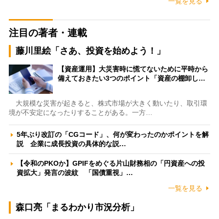
一覧を見る
注目の著者・連載
藤川里絵「さあ、投資を始めよう！」
【資産運用】大災害時に慌てないために平時から
備えておきたい3つのポイント「資産の棚卸し…
大規模な災害が起きると、株式市場が大きく動いたり、取引環
境が不安定になったりすることがある。一方…
5年ぶり改訂の「CGコード」、何が変わったのかポイントを解
説 企業に成長投資の具体的な説…
【令和のPKOか】GPIFをめぐる片山財務相の「円資産への投
資拡大」発言の波紋 「国債重視」…
一覧を見る
森口亮「まるわかり市況分析」