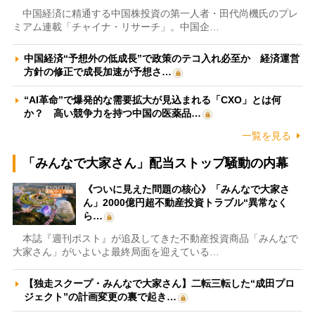
中国経済に精通する中国株投資の第一人者・田代尚機氏のプレ
ミアム連載「チャイナ・リサーチ」。中国企…
中国経済“予想外の低成長”で政策のテコ入れ必至か 経済運営
方針の修正で成長加速が予想さ…
“AI革命”で爆発的な需要拡大が見込まれる「CXO」とは何
か？ 高い競争力を持つ中国の医薬品…
一覧を見る
「みんなで大家さん」配当ストップ騒動の内幕
《ついに見えた問題の核心》「みんなで大家さ
ん」2000億円超不動産投資トラブル“異常なく
ら…
本誌『週刊ポスト』が追及してきた不動産投資商品「みんなで
大家さん」がいよいよ最終局面を迎えている…
【独走スクープ・みんなで大家さん】二転三転した“成田プロ
ジェクト”の計画変更の裏で起き…