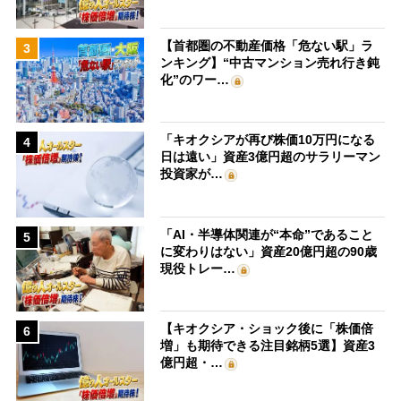
【首都圏の不動産価格「危ない駅」ラ
3
ンキング】“中古マンション売れ行き鈍
化”のワー…
「キオクシアが再び株価10万円になる
4
日は遠い」資産3億円超のサラリーマン
投資家が…
「AI・半導体関連が“本命”であること
5
に変わりはない」資産20億円超の90歳
現役トレー…
【キオクシア・ショック後に「株価倍
6
増」も期待できる注目銘柄5選】資産3
億円超・…