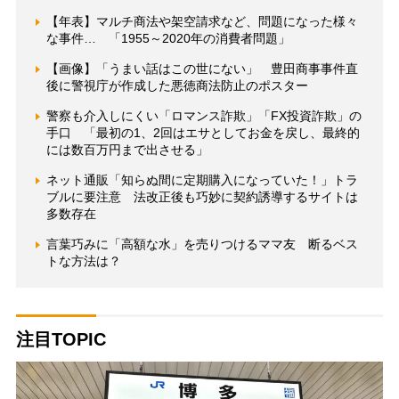
【年表】マルチ商法や架空請求など、問題になった様々
な事件… 「1955～2020年の消費者問題」
【画像】「うまい話はこの世にない」 豊田商事事件直
後に警視庁が作成した悪徳商法防止のポスター
警察も介入しにくい「ロマンス詐欺」「FX投資詐欺」の
手口 「最初の1、2回はエサとしてお金を戻し、最終的
には数百万円まで出させる」
ネット通販「知らぬ間に定期購入になっていた！」トラ
ブルに要注意 法改正後も巧妙に契約誘導するサイトは
多数存在
言葉巧みに「高額な水」を売りつけるママ友 断るベス
トな方法は？
注目TOPIC