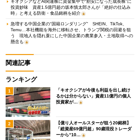
キオクシアなどAI関連株に資金集中で“割安になった成長株”に
投資妙味 資産1.5億円超の坂本慎太郎さんが「絶好の仕込み
時」と考える防衛・食品銘柄を紹介
急増する中国企業の“国籍ロンダリング” SHEIN、TikTok、
Temu…本社機能を海外に移転させ、トランプ関税の回避を狙
う 現地人を隠れ蓑にした中国企業の農業参入・土地取得への
懸念も
関連記事
ランキング
「キオクシアが今後も利益を出し続け
1
るかは分からない」資産11億円の個人
投資家が…
【億り人オールスターが狙う20銘柄】
2
「総資産69億円超」90歳現役トレーダ
ーから“10…