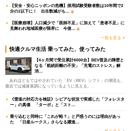
【安全・安心ニッポンの危機】採用試験受験者数は10年間で2
分の1以下に！ 出生数減がも…
【医療崩壊】人口減少で「医師不足」に加えて「患者不足」に
見舞われ地域医療が限界に 今後…
一覧を見る
快適クルマ生活 乗ってみた、使ってみた
【4ヶ月間で受注累計6000台】BEV普及の障壁と
なる「航続距離の不安」「充電のストレス」解
消…
あれほどもてはやされていた「EV（BEV）シフト」の潮流も、
最近では減速基調になっているように見える。…
《雪道の対応力を検証》シビアな状況で実感した「フォレスタ
ー」の真価 「ターボ」と「スト…
乗り込むと同時に「これが軽？」と戸惑うのには理由があっ
た 「日産ルークス」さらなる躍進…