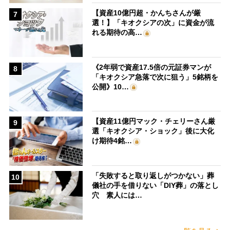
【資産10億円超・かんちさんが厳
7
選！】「キオクシアの次」に資金が流
れる期待の高…
《2年弱で資産17.5倍の元証券マンが
8
「キオクシア急落で次に狙う」5銘柄を
公開》10…
【資産11億円マック・チェリーさん厳
9
選「キオクシア・ショック」後に大化
け期待4銘…
「失敗すると取り返しがつかない」葬
10
儀社の手を借りない「DIY葬」の落とし
穴 素人には…