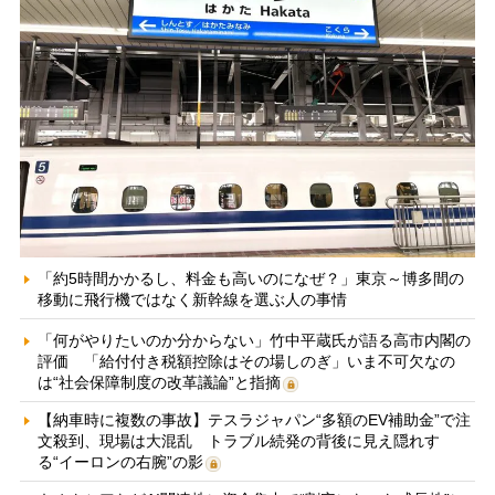
「約5時間かかるし、料金も高いのになぜ？」東京～博多間の
移動に飛行機ではなく新幹線を選ぶ人の事情
「何がやりたいのか分からない」竹中平蔵氏が語る高市内閣の
評価 「給付付き税額控除はその場しのぎ」いま不可欠なの
は“社会保障制度の改革議論”と指摘
【納車時に複数の事故】テスラジャパン“多額のEV補助金”で注
文殺到、現場は大混乱 トラブル続発の背後に見え隠れす
る“イーロンの右腕”の影