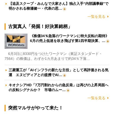
【追及スクープ・みんなで大家さん】独占入手“内部議事録”で
明かされる柳瀬健一・代表の思…
一覧を見る
古賀真人「発掘！好決算銘柄」
《株価34％急落のワークマンに特大反転の期待》
6月の売上低迷を吹き飛ばす第1四半期決算、…
6月3日に8330円をつけたワークマン（東証スタンダード・
7564）の株価は、わずか1カ月あまりで約34％下落…
三菱重工が「AIインフラの新たな主役」として再評価される気
運 エヌビディアとの提携でAI…
キオクシアHD「7万円割れからの急反発」は再びの上昇局面へ
の反転シグナルか？ 市場のムー…
一覧を見る
突然マルサがやって来た！