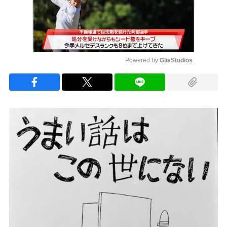
Powered by 
GliaStudios
Mute