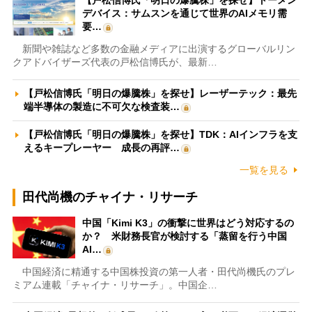
【戸松信博氏「明日の爆騰株」を探せ】トーメン
デバイス：サムスンを通じて世界のAIメモリ需
要…
新聞や雑誌など多数の金融メディアに出演するグローバルリン
クアドバイザーズ代表の戸松信博氏が、最新…
【戸松信博氏「明日の爆騰株」を探せ】レーザーテック：最先
端半導体の製造に不可欠な検査装…
【戸松信博氏「明日の爆騰株」を探せ】TDK：AIインフラを支
えるキープレーヤー 成長の再評…
一覧を見る
田代尚機のチャイナ・リサーチ
中国「Kimi K3」の衝撃に世界はどう対応するの
か？ 米財務長官が検討する「蒸留を行う中国
AI…
中国経済に精通する中国株投資の第一人者・田代尚機氏のプレ
ミアム連載「チャイナ・リサーチ」。中国企…