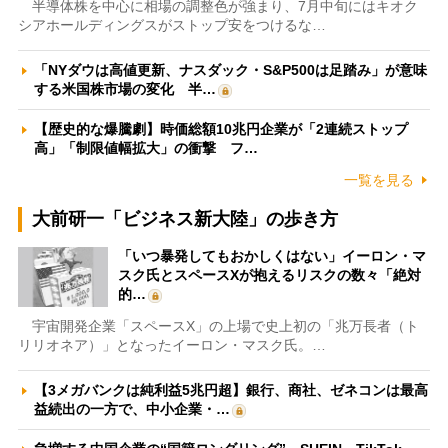
半導体株を中心に相場の調整色が強まり、7月中旬にはキオク
シアホールディングスがストップ安をつけるな…
「NYダウは高値更新、ナスダック・S&P500は足踏み」が意味
する米国株市場の変化 半…
【歴史的な爆騰劇】時価総額10兆円企業が「2連続ストップ
高」「制限値幅拡大」の衝撃 フ…
一覧を見る
大前研一「ビジネス新大陸」の歩き方
「いつ暴発してもおかしくはない」イーロン・マ
スク氏とスペースXが抱えるリスクの数々「絶対
的…
宇宙開発企業「スペースX」の上場で史上初の「兆万長者（ト
リリオネア）」となったイーロン・マスク氏。…
【3メガバンクは純利益5兆円超】銀行、商社、ゼネコンは最高
益続出の一方で、中小企業・…