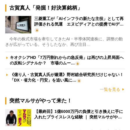
古賀真人「発掘！好決算銘柄」
三菱重工が「AIインフラの新たな主役」として再
評価される気運 エヌビディアとの提携でAIデ…
今年の株式市場を牽引してきたAI・半導体関連株に、調整の動
きが広がっている。そうしたなか、再び注目…
キオクシアHD「7万円割れからの急反発」は再びの上昇局面へ
の反転シグナルか？ 市場のムー…
《億り人・古賀真人氏が厳選》野村総合研究所だけじゃない！
「DX・省力化・円安」を追い風に…
一覧を見る
突然マルサがやって来た！
【最終回】1億6000万円の負債と引き換えに手に
入れたプライスレスな経験 ｜ 突然マルサがや…