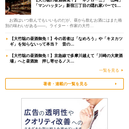
【大竹聡の昼酒御免！】「ネグローニ」「山崎」
「マンハッタン」新宿三丁目の隠れ家バーで1…
お酒はいつ飲んでもいいものだが、昼から飲むお酒にはまた格
別の味わいがある――。ライター・作家の大竹…
【大竹聡の昼酒御免！】今の若者は「なめろう」や「キヌカツ
ギ」を知らないって本当？ 昔の…
【大竹聡の昼酒御免！】京急線で多摩川越えて「川崎の大衆酒
場」へと昼酒旅 押し寄せるノス…
一覧を見る
著者・連載の一覧を見る