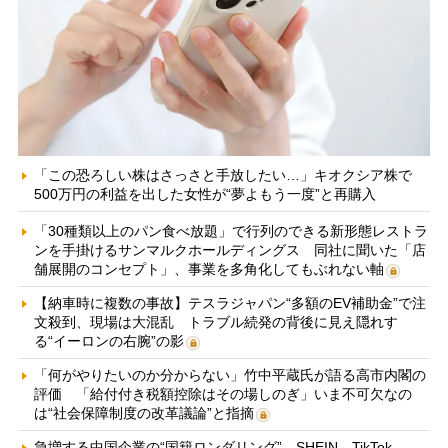
「この恐ろしい株はさっさと手放したい…」キオクシア株で
500万円の利益を出した女性が“夢よもう一度”と再購入
「30種類以上のパン食べ放題」で行列のできる新形態レストラ
ンを手掛けるサンマルクホールディングス 同社に聞いた「店
舗展開のコンセプト」、事業を多角化してもぶれない軸
【納車時に複数の事故】テスラジャパン“多額のEV補助金”で注
文殺到、現場は大混乱 トラブル続発の背後に見え隠れす
る“イーロンの右腕”の影
「何がやりたいのか分からない」竹中平蔵氏が語る高市内閣の
評価 「給付付き税額控除はその場しのぎ」いま不可欠なの
は“社会保障制度の改革議論”と指摘
急増する中国企業の“国籍ロンダリング” SHEIN、TikTok、