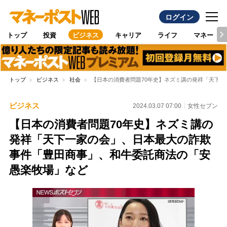
ログイン
トップ
投資
ビジネス
キャリア
ライフ
マネー
トップ
ビジネス
社会
【日本の消費者問題70年史】ネズミ講の発祥「天下
ビジネス
2024.03.07 07:00
女性セブン
【日本の消費者問題70年史】ネズミ講の
発祥「天下一家の会」、日本最大の詐欺
事件「豊田商事」、和牛委託商法の「安
愚楽牧場」など