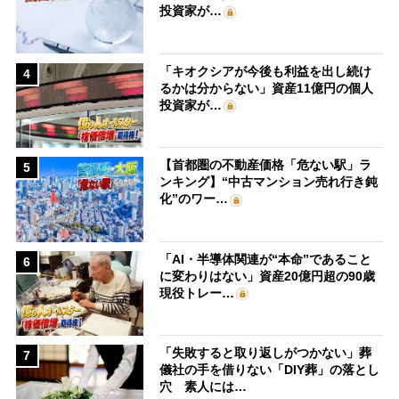
投資家が…
「キオクシアが今後も利益を出し続け
4
るかは分からない」資産11億円の個人
投資家が…
【首都圏の不動産価格「危ない駅」ラ
5
ンキング】“中古マンション売れ行き鈍
化”のワー…
「AI・半導体関連が“本命”であること
6
に変わりはない」資産20億円超の90歳
現役トレー…
「失敗すると取り返しがつかない」葬
7
儀社の手を借りない「DIY葬」の落とし
穴 素人には…