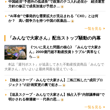
中国経済“予想外の低成長”で政策のテコ入れ必至か 経済運営
方針の修正で成長加速が予想さ…
“AI革命”で爆発的な需要拡大が見込まれる「CXO」とは何
か？ 高い競争力を持つ中国の医薬品…
一覧を見る
「みんなで大家さん」配当ストップ騒動の内幕
《ついに見えた問題の核心》「みんなで大家さ
ん」2000億円超不動産投資トラブル“異常なく
ら…
本誌『週刊ポスト』が追及してきた不動産投資商品「みんなで
大家さん」がいよいよ最終局面を迎えている…
【独走スクープ・みんなで大家さん】二転三転した“成田プロ
ジェクト”の計画変更の裏で起き…
【追及スクープ・みんなで大家さん】独占入手“内部議事録”で
明かされる柳瀬健一・代表の思…
一覧を見る