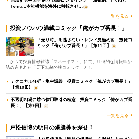
急増する中国企業の“国籍ロンダリング” SHEIN、TikTok、
Temu…本社機能を海外に移転させ…
一覧を見る
投資ノウハウ満載コミック「俺がカブ番長！」
「売り時」を逃さないトレンド見極め術 投資コ
ミック「俺がカブ番長！」【第11回】
かつて投資情報雑誌「マネーポスト」にて、圧倒的な情報量が
詰め込まれた「天下無敵の株コミック」とし…
テクニカル分析・集中講義 投資コミック「俺がカブ番長！」
【第10回】
不透明相場に勝つ信用取引の極意 投資コミック「俺がカブ番
長！」【第9回】
一覧を見る
戸松信博の明日の爆騰株を探せ！