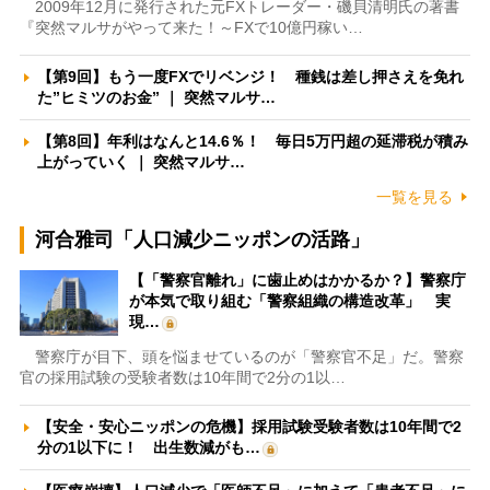
2009年12月に発行された元FXトレーダー・磯貝清明氏の著書
『突然マルサがやって来た！～FXで10億円稼い…
【第9回】もう一度FXでリベンジ！ 種銭は差し押さえを免れ
た”ヒミツのお金” ｜ 突然マルサ…
【第8回】年利はなんと14.6％！ 毎日5万円超の延滞税が積み
上がっていく ｜ 突然マルサ…
一覧を見る
河合雅司「人口減少ニッポンの活路」
【「警察官離れ」に歯止めはかかるか？】警察庁
が本気で取り組む「警察組織の構造改革」 実
現…
警察庁が目下、頭を悩ませているのが「警察官不足」だ。警察
官の採用試験の受験者数は10年間で2分の1以…
【安全・安心ニッポンの危機】採用試験受験者数は10年間で2
分の1以下に！ 出生数減がも…