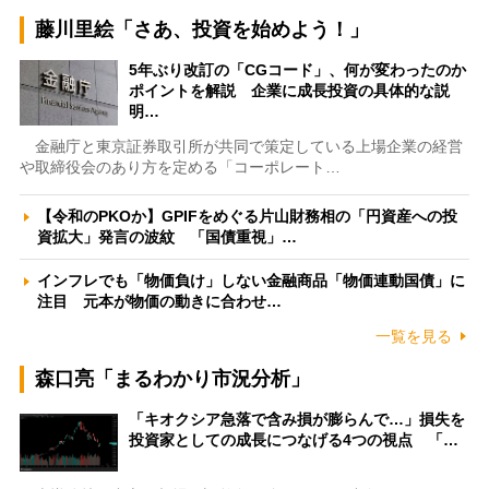
藤川里絵「さあ、投資を始めよう！」
5年ぶり改訂の「CGコード」、何が変わったのか
ポイントを解説 企業に成長投資の具体的な説
明…
金融庁と東京証券取引所が共同で策定している上場企業の経営
や取締役会のあり方を定める「コーポレート…
【令和のPKOか】GPIFをめぐる片山財務相の「円資産への投
資拡大」発言の波紋 「国債重視」…
インフレでも「物価負け」しない金融商品「物価連動国債」に
注目 元本が物価の動きに合わせ…
一覧を見る
森口亮「まるわかり市況分析」
「キオクシア急落で含み損が膨らんで…」損失を
投資家としての成長につなげる4つの視点 「…