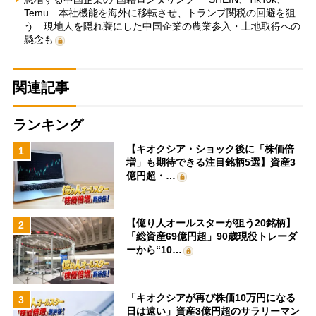
Temu…本社機能を海外に移転させ、トランプ関税の回避を狙
う 現地人を隠れ蓑にした中国企業の農業参入・土地取得への
懸念も
関連記事
ランキング
【キオクシア・ショック後に「株価倍
1
増」も期待できる注目銘柄5選】資産3
億円超・…
【億り人オールスターが狙う20銘柄】
2
「総資産69億円超」90歳現役トレーダ
ーから“10…
「キオクシアが再び株価10万円になる
3
日は遠い」資産3億円超のサラリーマン