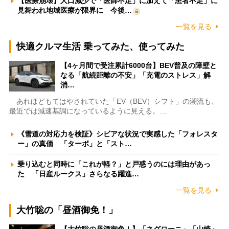
【医療崩壊】人口減少で「医師不足」に加えて「患者不足」に
見舞われ地域医療が限界に 今後…
一覧を見る
快適クルマ生活 乗ってみた、使ってみた
【4ヶ月間で受注累計6000台】BEV普及の障壁と
なる「航続距離の不安」「充電のストレス」解
消…
あれほどもてはやされていた「EV（BEV）シフト」の潮流も、
最近では減速基調になっているように見える。…
《雪道の対応力を検証》シビアな状況で実感した「フォレスタ
ー」の真価 「ターボ」と「スト…
乗り込むと同時に「これが軽？」と戸惑うのには理由があっ
た 「日産ルークス」さらなる躍進…
一覧を見る
大竹聡の「昼酒御免！」