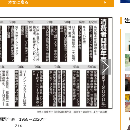
本文に戻る
注
題年表（1955～2020年）
豊
2
/
4