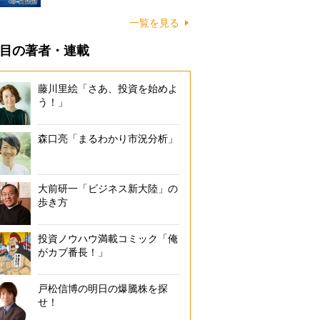
一覧を見る
目の著者・連載
藤川里絵「さあ、投資を始めよ
う！」
森口亮「まるわかり市況分析」
大前研一「ビジネス新大陸」の
歩き方
投資ノウハウ満載コミック「俺
がカブ番長！」
戸松信博の明日の爆騰株を探
田商事事件直後に警視庁が作成した悪徳商法防止のポスター（1985年
せ！