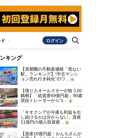
ンド
ログイン
ンキング
【首都圏の不動産価格「危ない
駅」ランキング】“中古マンシ
ョン売れ行き鈍化”のワ…
【億り人オールスターが狙う20
銘柄】「総資産69億円超」90歳
現役トレーダーから“1…
「キオクシアが今後も利益を出
し続けるかは分からない」資産
11億円の個人投資家…
【資産10億円超・かんちさんが