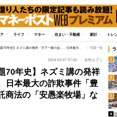
ア
ライフ
マネー
住まい・不動産
家計
トレ
【日本の消費者問題70年史】ネズミ講の発祥「天下一家の会」、日本最大の詐欺事件「豊田商事」、和牛委託商法の「安愚楽牧場」など
写真一覧
ラ
1
2024.03.07 07:00
女性セブン
題70年史】ネズミ講の発祥
2
、日本最大の詐欺事件「豊
託商法の「安愚楽牧場」な
3
4