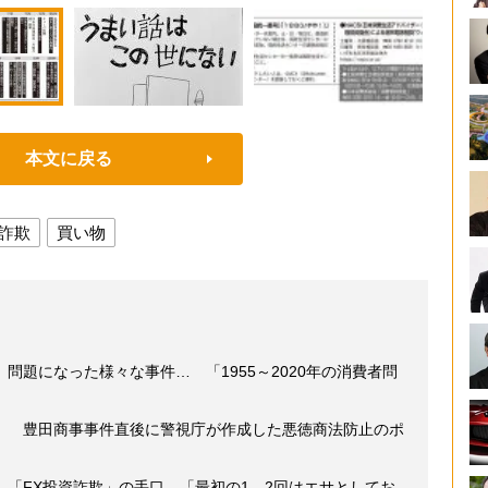
本文に戻る
詐欺
買い物
問題になった様々な事件… 「1955～2020年の消費者問
」 豊田商事事件直後に警視庁が作成した悪徳商法防止のポ
「FX投資詐欺」の手口 「最初の1、2回はエサとしてお