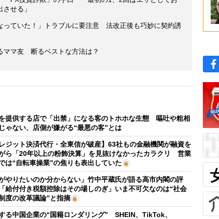
出させる」
なっていた！」トラブルに要注意 法改正後も巧妙に契約誘
るママ友 断るベストな方法は？
を提供する店で「出禁」になる客のトホホな生態 嘔吐や粗相
じゃない、店側が嫌がる“最悪の客”とは
レジット決済代行・全東信が破産】63社もの金融機関が融資を
がら「20年以上の粉飾決算」を見抜けなかったカラクリ 営業
では“自転車操業”の焦りも表出していた
がやりたいのか分からない」竹中平蔵氏が語る高市内閣の評
「給付付き税額控除はその場しのぎ」いま不可欠なのは“社会
制度の改革議論”と指摘
する中国企業の“国籍ロンダリング” SHEIN、TikTok、