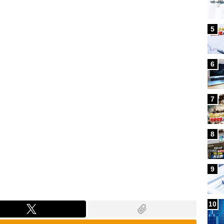
Loaded
:
100.00%
5
6
7
8
9
10