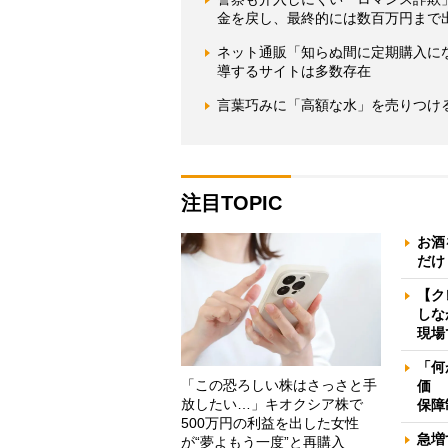
金を戻し、最終的には数百万円まで
ネット通販「知らぬ間に定期購入に
導するサイトは多数存在
言葉巧みに「高額な水」を売りつけ
注目TOPIC
お酒
だけ
【ク
しな
現場
「何
「この恐ろしい株はさっさと手
価 
放したい…」キオクシア株で
保障
500万円の利益を出した女性
急増
が“夢よもう一度”と再購入