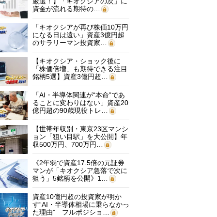
厳選！】「キオクシアの次」に
資金が流れる期待の…
「キオクシアが再び株価10万円
になる日は遠い」資産3億円超
のサラリーマン投資家…
【キオクシア・ショック後に
「株価倍増」も期待できる注目
銘柄5選】資産3億円超…
「AI・半導体関連が“本命”であ
ることに変わりはない」資産20
億円超の90歳現役トレ…
【世帯年収別・東京23区マンシ
ョン「狙い目駅」を大公開】年
収500万円、700万円…
《2年弱で資産17.5倍の元証券
マンが「キオクシア急落で次に
狙う」5銘柄を公開》1…
資産10億円超の投資家が明か
す“AI・半導体相場に乗らなかっ
た理由” フルポジショ…