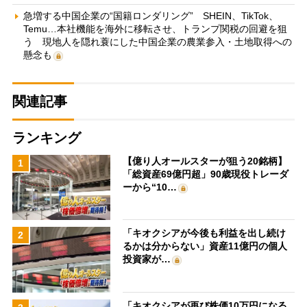
急増する中国企業の“国籍ロンダリング” SHEIN、TikTok、
Temu…本社機能を海外に移転させ、トランプ関税の回避を狙
う 現地人を隠れ蓑にした中国企業の農業参入・土地取得への
懸念も
関連記事
ランキング
【億り人オールスターが狙う20銘柄】
1
「総資産69億円超」90歳現役トレーダ
ーから“10…
「キオクシアが今後も利益を出し続け
2
るかは分からない」資産11億円の個人
投資家が…
「キオクシアが再び株価10万円になる