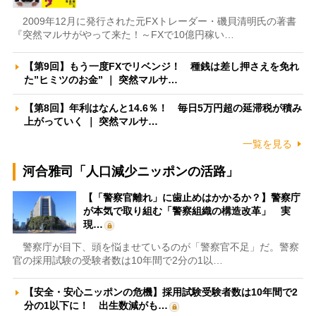
2009年12月に発行された元FXトレーダー・磯貝清明氏の著書
『突然マルサがやって来た！～FXで10億円稼い…
【第9回】もう一度FXでリベンジ！ 種銭は差し押さえを免れ
た”ヒミツのお金” ｜ 突然マルサ…
【第8回】年利はなんと14.6％！ 毎日5万円超の延滞税が積み
上がっていく ｜ 突然マルサ…
一覧を見る
河合雅司「人口減少ニッポンの活路」
【「警察官離れ」に歯止めはかかるか？】警察庁
が本気で取り組む「警察組織の構造改革」 実
現…
警察庁が目下、頭を悩ませているのが「警察官不足」だ。警察
官の採用試験の受験者数は10年間で2分の1以…
【安全・安心ニッポンの危機】採用試験受験者数は10年間で2
分の1以下に！ 出生数減がも…