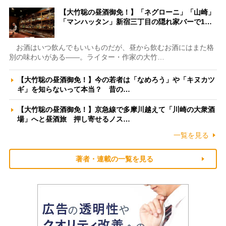
【大竹聡の昼酒御免！】「ネグローニ」「山崎」
「マンハッタン」新宿三丁目の隠れ家バーで1…
お酒はいつ飲んでもいいものだが、昼から飲むお酒にはまた格
別の味わいがある――。ライター・作家の大竹…
【大竹聡の昼酒御免！】今の若者は「なめろう」や「キヌカツ
ギ」を知らないって本当？ 昔の…
【大竹聡の昼酒御免！】京急線で多摩川越えて「川崎の大衆酒
場」へと昼酒旅 押し寄せるノス…
一覧を見る
著者・連載の一覧を見る