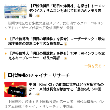
【戸松信博氏「明日の爆騰株」を探せ】トーメン
デバイス：サムスンを通じて世界のAIメモリ需
要…
新聞や雑誌など多数の金融メディアに出演するグローバルリン
クアドバイザーズ代表の戸松信博氏が、最新…
【戸松信博氏「明日の爆騰株」を探せ】レーザーテック：最先
端半導体の製造に不可欠な検査装…
【戸松信博氏「明日の爆騰株」を探せ】TDK：AIインフラを支
えるキープレーヤー 成長の再評…
一覧を見る
田代尚機のチャイナ・リサーチ
中国「Kimi K3」の衝撃に世界はどう対応するの
か？ 米財務長官が検討する「蒸留を行う中国
AI…
中国経済に精通する中国株投資の第一人者・田代尚機氏のプレ
ミアム連載「チャイナ・リサーチ」。中国企…