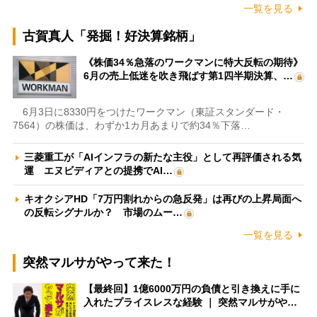
一覧を見る
古賀真人「発掘！好決算銘柄」
《株価34％急落のワークマンに特大反転の期待》
6月の売上低迷を吹き飛ばす第1四半期決算、…
6月3日に8330円をつけたワークマン（東証スタンダード・
7564）の株価は、わずか1カ月あまりで約34％下落…
三菱重工が「AIインフラの新たな主役」として再評価される気
運 エヌビディアとの提携でAI…
キオクシアHD「7万円割れからの急反発」は再びの上昇局面へ
の反転シグナルか？ 市場のムー…
一覧を見る
突然マルサがやって来た！
【最終回】1億6000万円の負債と引き換えに手に
入れたプライスレスな経験 ｜ 突然マルサがや…