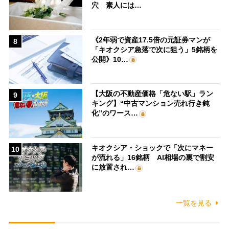
穴 素人には…
《2年弱で資産17.5倍の元証券マンが
8
「キオクシア急落で次に狙う」5銘柄を
公開》10…
【大阪の不動産価格「危ない駅」ラン
9
キング】“中古マンション売れ行き鈍
化”のワース…
キオクシア・ショックで「次にマネー
10
が流れる」16銘柄 AI相場の裏で割安
に放置され…
一覧を見る