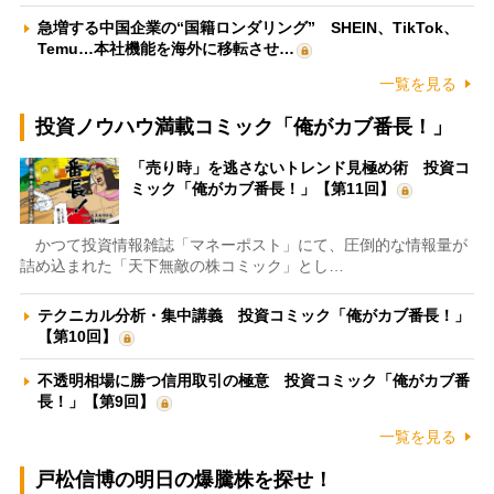
急増する中国企業の“国籍ロンダリング” SHEIN、TikTok、
Temu…本社機能を海外に移転させ…
一覧を見る
投資ノウハウ満載コミック「俺がカブ番長！」
「売り時」を逃さないトレンド見極め術 投資コ
ミック「俺がカブ番長！」【第11回】
かつて投資情報雑誌「マネーポスト」にて、圧倒的な情報量が
詰め込まれた「天下無敵の株コミック」とし…
テクニカル分析・集中講義 投資コミック「俺がカブ番長！」
【第10回】
不透明相場に勝つ信用取引の極意 投資コミック「俺がカブ番
長！」【第9回】
一覧を見る
戸松信博の明日の爆騰株を探せ！