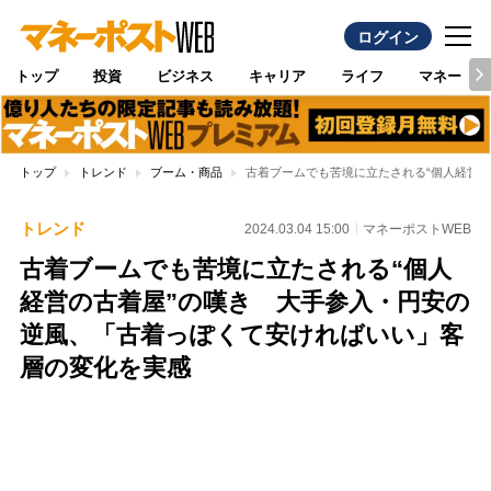
ログイン
トップ
投資
ビジネス
キャリア
ライフ
マネー
トップ
トレンド
ブーム・商品
古着ブームでも苦境に立たされる“個人経営
トレンド
2024.03.04 15:00
マネーポストWEB
古着ブームでも苦境に立たされる“個人
経営の古着屋”の嘆き 大手参入・円安の
逆風、「古着っぽくて安ければいい」客
層の変化を実感
Loaded
:
100.00%
/
Unmute