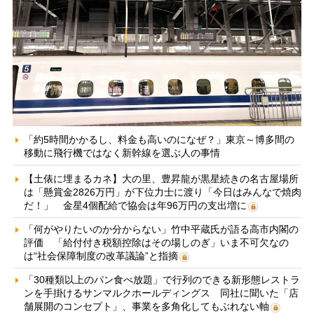
「約5時間かかるし、料金も高いのになぜ？」東京～博多間の
移動に飛行機ではなく新幹線を選ぶ人の事情
【土俵に埋まるカネ】大の里、豊昇龍が黒星続きの名古屋場所
は「懸賞金2826万円」が下位力士に渡り「今日はみんなで焼肉
だ！」 金星4個配給で協会は年96万円の支出増に
「何がやりたいのか分からない」竹中平蔵氏が語る高市内閣の
評価 「給付付き税額控除はその場しのぎ」いま不可欠なの
は“社会保障制度の改革議論”と指摘
「30種類以上のパン食べ放題」で行列のできる新形態レストラ
ンを手掛けるサンマルクホールディングス 同社に聞いた「店
舗展開のコンセプト」、事業を多角化してもぶれない軸