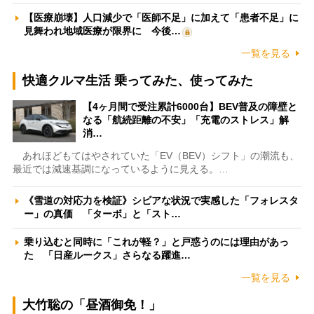
【医療崩壊】人口減少で「医師不足」に加えて「患者不足」に
見舞われ地域医療が限界に 今後…
一覧を見る
快適クルマ生活 乗ってみた、使ってみた
【4ヶ月間で受注累計6000台】BEV普及の障壁と
なる「航続距離の不安」「充電のストレス」解
消…
あれほどもてはやされていた「EV（BEV）シフト」の潮流も、
最近では減速基調になっているように見える。…
《雪道の対応力を検証》シビアな状況で実感した「フォレスタ
ー」の真価 「ターボ」と「スト…
乗り込むと同時に「これが軽？」と戸惑うのには理由があっ
た 「日産ルークス」さらなる躍進…
一覧を見る
大竹聡の「昼酒御免！」