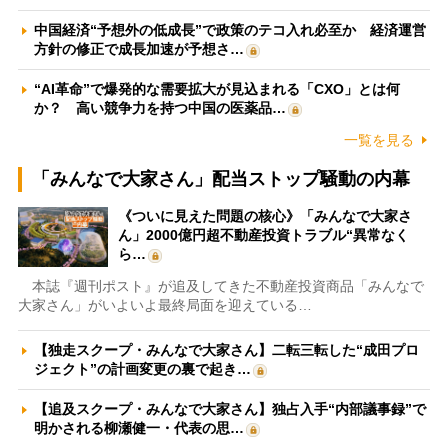
中国経済“予想外の低成長”で政策のテコ入れ必至か 経済運営
方針の修正で成長加速が予想さ…
“AI革命”で爆発的な需要拡大が見込まれる「CXO」とは何
か？ 高い競争力を持つ中国の医薬品…
一覧を見る
「みんなで大家さん」配当ストップ騒動の内幕
《ついに見えた問題の核心》「みんなで大家さ
ん」2000億円超不動産投資トラブル“異常なく
ら…
本誌『週刊ポスト』が追及してきた不動産投資商品「みんなで
大家さん」がいよいよ最終局面を迎えている…
【独走スクープ・みんなで大家さん】二転三転した“成田プロ
ジェクト”の計画変更の裏で起き…
【追及スクープ・みんなで大家さん】独占入手“内部議事録”で
明かされる柳瀬健一・代表の思…