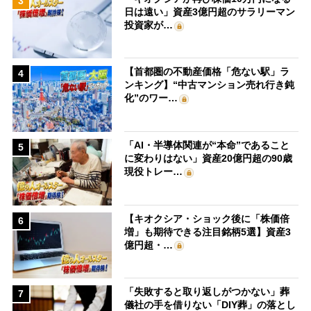
3
日は遠い」資産3億円超のサラリーマン
投資家が…
【首都圏の不動産価格「危ない駅」ラ
4
ンキング】“中古マンション売れ行き鈍
化”のワー…
「AI・半導体関連が“本命”であること
5
に変わりはない」資産20億円超の90歳
現役トレー…
【キオクシア・ショック後に「株価倍
6
増」も期待できる注目銘柄5選】資産3
億円超・…
「失敗すると取り返しがつかない」葬
7
儀社の手を借りない「DIY葬」の落とし