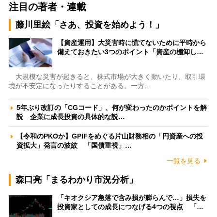
注目の著者・連載
藤川里絵「さあ、投資を始めよう！」
【資産運用】大災害時に慌てないために平時から
備えておきたい3つのポイント「資産の棚卸し…
大規模な災害が起きると、株式市場が大きく動いたり、取引環
境が不安定になったりすることがある。一方…
5年ぶり改訂の「CGコード」、何が変わったのかポイントを解
説 企業に成長投資の具体的な説…
【令和のPKOか】GPIFをめぐる片山財務相の「円資産への投
資拡大」発言の波紋 「国債重視」…
一覧を見る
森口亮「まるわかり市況分析」
「キオクシア急落で含み損が膨らんで…」損失を
投資家としての成長につなげる4つの視点 「…