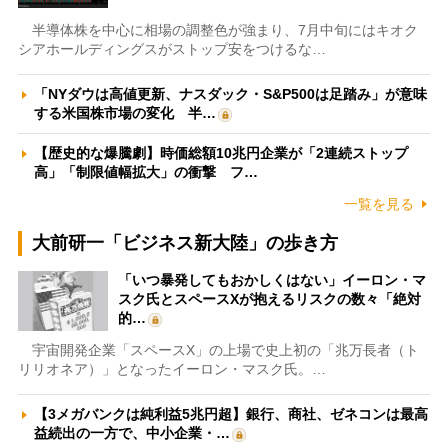
半導体株を中心に相場の調整色が強まり、7月中旬にはキオク
シアホールディングスがストップ安をつけるな…
「NYダウは高値更新、ナスダック・S&P500は足踏み」が意味
する米国株市場の変化 半…
【歴史的な爆騰劇】時価総額10兆円企業が「2連続ストップ
高」「制限値幅拡大」の衝撃 フ…
一覧を見る
大前研一「ビジネス新大陸」の歩き方
「いつ暴発してもおかしくはない」イーロン・マ
スク氏とスペースXが抱えるリスクの数々「絶対
的…
宇宙開発企業「スペースX」の上場で史上初の「兆万長者（ト
リリオネア）」となったイーロン・マスク氏。…
【3メガバンクは純利益5兆円超】銀行、商社、ゼネコンは最高
益続出の一方で、中小企業・…