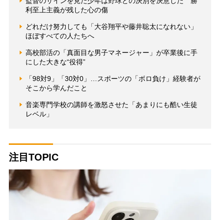
監督のサインを見た少年は野球との決別を決意した 勝
利至上主義が残した心の傷
どれだけ努力しても「大谷翔平や藤井聡太になれない」
ほぼすべての人たちへ
高校部活の「真面目な男子マネージャー」が卒業後に手
にした大きな“役得”
「98対9」「30対0」…スポーツの「ボロ負け」経験者が
そこから学んだこと
音楽専門学校の講師を激怒させた「あまりにも酷い生徒
レベル」
注目TOPIC