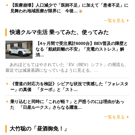
【医療崩壊】人口減少で「医師不足」に加えて「患者不足」に
見舞われ地域医療が限界に 今後…
一覧を見る
快適クルマ生活 乗ってみた、使ってみた
【4ヶ月間で受注累計6000台】BEV普及の障壁と
なる「航続距離の不安」「充電のストレス」解
消…
あれほどもてはやされていた「EV（BEV）シフト」の潮流も、
最近では減速基調になっているように見える。…
《雪道の対応力を検証》シビアな状況で実感した「フォレスタ
ー」の真価 「ターボ」と「スト…
乗り込むと同時に「これが軽？」と戸惑うのには理由があっ
た 「日産ルークス」さらなる躍進…
一覧を見る
大竹聡の「昼酒御免！」