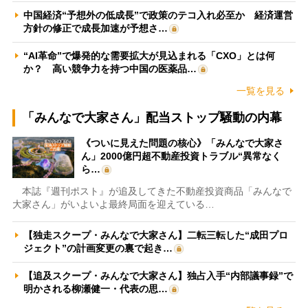
中国経済“予想外の低成長”で政策のテコ入れ必至か 経済運営
方針の修正で成長加速が予想さ…
“AI革命”で爆発的な需要拡大が見込まれる「CXO」とは何
か？ 高い競争力を持つ中国の医薬品…
一覧を見る
「みんなで大家さん」配当ストップ騒動の内幕
《ついに見えた問題の核心》「みんなで大家さ
ん」2000億円超不動産投資トラブル“異常なく
ら…
本誌『週刊ポスト』が追及してきた不動産投資商品「みんなで
大家さん」がいよいよ最終局面を迎えている…
【独走スクープ・みんなで大家さん】二転三転した“成田プロ
ジェクト”の計画変更の裏で起き…
【追及スクープ・みんなで大家さん】独占入手“内部議事録”で
明かされる柳瀬健一・代表の思…