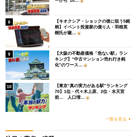
ーから“10…
【キオクシア・ショックの後に狙う5銘
8
柄】イベント投資家の億り人・羽根英
樹氏が厳…
【大阪の不動産価格「危ない駅」ラン
9
キング】“中古マンション売れ行き鈍
化”のワース…
【東京“真の実力がある駅”ランキング
10
70】1位・代々木上原、2位・水天宮
前… 人口増…
一覧を見る