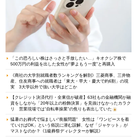
「この恐ろしい株はさっさと手放したい…」キオクシア株で
500万円の利益を出した女性が“夢よもう一度”と再購入
《商社の大学別就職者数ランキングを解剖》三菱商事、三井物
産、住友商事への就職者は「東大・早大・慶大で約6割」の現
実 3大学以外で強い大学はどこか
【クレジット決済代行・全東信が破産】63社もの金融機関が融
資をしながら「20年以上の粉飾決算」を見抜けなかったカラク
リ 営業現場では“自転車操業”の焦りも表出していた
猛暑のお葬式で悩ましい“喪服問題” 女性は「ワンピースを着
ていけばOK」という俗説に潜む誤解、なぜ「ジャケット」が
マストなのか？《1級葬祭ディレクターが解説》