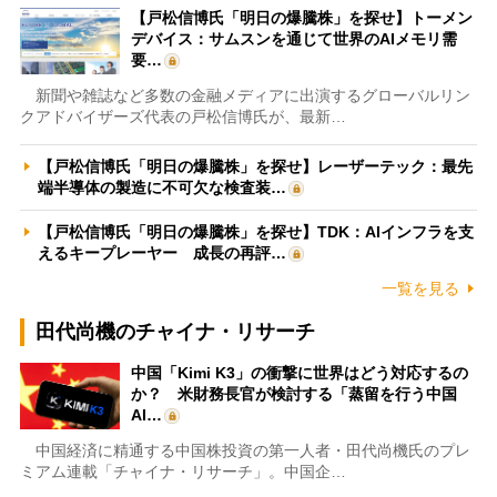
【戸松信博氏「明日の爆騰株」を探せ】トーメン
デバイス：サムスンを通じて世界のAIメモリ需
要…
新聞や雑誌など多数の金融メディアに出演するグローバルリン
クアドバイザーズ代表の戸松信博氏が、最新…
【戸松信博氏「明日の爆騰株」を探せ】レーザーテック：最先
端半導体の製造に不可欠な検査装…
【戸松信博氏「明日の爆騰株」を探せ】TDK：AIインフラを支
えるキープレーヤー 成長の再評…
一覧を見る
田代尚機のチャイナ・リサーチ
中国「Kimi K3」の衝撃に世界はどう対応するの
か？ 米財務長官が検討する「蒸留を行う中国
AI…
中国経済に精通する中国株投資の第一人者・田代尚機氏のプレ
ミアム連載「チャイナ・リサーチ」。中国企…