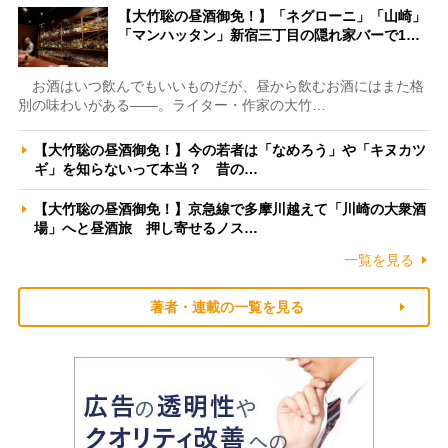
【大竹聡の昼酒御免！】「ネグローニ」「山崎」
「マンハッタン」新宿三丁目の隠れ家バーで1…
お酒はいつ飲んでもいいものだが、昼から飲むお酒にはまた格
別の味わいがある――。ライター・作家の大竹…
【大竹聡の昼酒御免！】今の若者は「なめろう」や「キヌカツ
ギ」を知らないって本当？ 昔の…
【大竹聡の昼酒御免！】京急線で多摩川越えて「川崎の大衆酒
場」へと昼酒旅 押し寄せるノス…
一覧を見る
著者・連載の一覧を見る