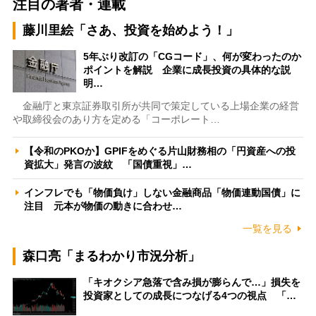
注目の著者・連載
藤川里絵「さあ、投資を始めよう！」
5年ぶり改訂の「CGコード」、何が変わったのか
ポイントを解説 企業に成長投資の具体的な説
明…
金融庁と東京証券取引所が共同で策定している上場企業の経営
や取締役会のあり方を定める「コーポレート…
【令和のPKOか】GPIFをめぐる片山財務相の「円資産への投
資拡大」発言の波紋 「国債重視」…
インフレでも「物価負け」しない金融商品「物価連動国債」に
注目 元本が物価の動きに合わせ…
一覧を見る
森口亮「まるわかり市況分析」
「キオクシア急落で含み損が膨らんで…」損失を
投資家としての成長につなげる4つの視点 「…