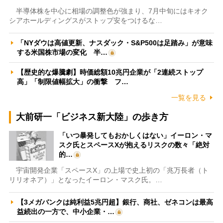
半導体株を中心に相場の調整色が強まり、7月中旬にはキオク
シアホールディングスがストップ安をつけるな…
「NYダウは高値更新、ナスダック・S&P500は足踏み」が意味
する米国株市場の変化 半…
【歴史的な爆騰劇】時価総額10兆円企業が「2連続ストップ
高」「制限値幅拡大」の衝撃 フ…
一覧を見る
大前研一「ビジネス新大陸」の歩き方
「いつ暴発してもおかしくはない」イーロン・マ
スク氏とスペースXが抱えるリスクの数々「絶対
的…
宇宙開発企業「スペースX」の上場で史上初の「兆万長者（ト
リリオネア）」となったイーロン・マスク氏。…
【3メガバンクは純利益5兆円超】銀行、商社、ゼネコンは最高
益続出の一方で、中小企業・…