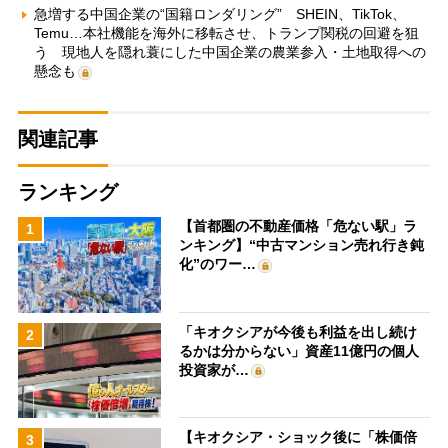
急増する中国企業の“国籍ロンダリング” SHEIN、TikTok、
Temu…本社機能を海外に移転させ、トランプ関税の回避を狙
う 現地人を隠れ蓑にした中国企業の農業参入・土地取得への
懸念も
関連記事
ランキング
【首都圏の不動産価格「危ない駅」ラ
1
ンキング】“中古マンション売れ行き鈍
化”のワー…
「キオクシアが今後も利益を出し続け
2
るかは分からない」資産11億円の個人
投資家が…
【キオクシア・ショック後に「株価倍
3