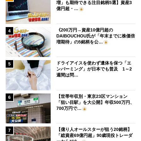
増」も期待できる注目銘柄5選】資産3
億円超・…
《200万円→資産10億円超の
4
DAIBOUCHOU氏が「年末までに株価倍
増期待」の5銘柄を公…
ドライアイスを使わず遺体を保つ「エ
5
ンバーミング」が日本でも普及 1～2
週間は問…
【世帯年収別・東京23区マンション
6
「狙い目駅」を大公開】年収500万円、
700万円で…
【億り人オールスターが狙う20銘柄】
7
「総資産69億円超」90歳現役トレーダ