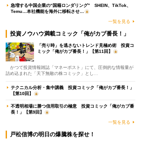
急増する中国企業の“国籍ロンダリング” SHEIN、TikTok、
Temu…本社機能を海外に移転させ…
一覧を見る
投資ノウハウ満載コミック「俺がカブ番長！」
「売り時」を逃さないトレンド見極め術 投資コ
ミック「俺がカブ番長！」【第11回】
かつて投資情報雑誌「マネーポスト」にて、圧倒的な情報量が
詰め込まれた「天下無敵の株コミック」とし…
テクニカル分析・集中講義 投資コミック「俺がカブ番長！」
【第10回】
不透明相場に勝つ信用取引の極意 投資コミック「俺がカブ番
長！」【第9回】
一覧を見る
戸松信博の明日の爆騰株を探せ！