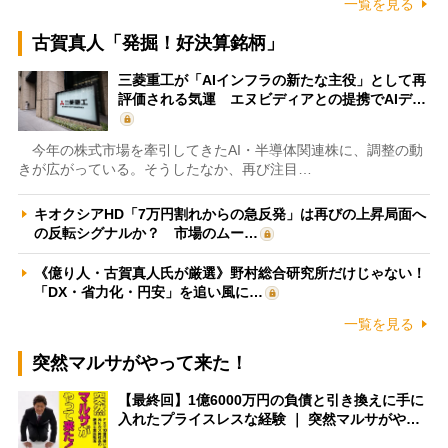
一覧を見る
古賀真人「発掘！好決算銘柄」
三菱重工が「AIインフラの新たな主役」として再
評価される気運 エヌビディアとの提携でAIデ…
今年の株式市場を牽引してきたAI・半導体関連株に、調整の動
きが広がっている。そうしたなか、再び注目…
キオクシアHD「7万円割れからの急反発」は再びの上昇局面へ
の反転シグナルか？ 市場のムー…
《億り人・古賀真人氏が厳選》野村総合研究所だけじゃない！
「DX・省力化・円安」を追い風に…
一覧を見る
突然マルサがやって来た！
【最終回】1億6000万円の負債と引き換えに手に
入れたプライスレスな経験 ｜ 突然マルサがや…