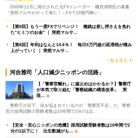
2009年12月に発行された元FXトレーダー・磯貝清明氏の著書
『突然マルサがやって来た！～FXで10億円稼い…
【第9回】もう一度FXでリベンジ！ 種銭は差し押さえを免れ
た”ヒミツのお金” ｜ 突然マルサ…
【第8回】年利はなんと14.6％！ 毎日5万円超の延滞税が積み
上がっていく ｜ 突然マルサ…
一覧を見る
河合雅司「人口減少ニッポンの活路」
【「警察官離れ」に歯止めはかかるか？】警察庁
が本気で取り組む「警察組織の構造改革」 実
現…
警察庁が目下、頭を悩ませているのが「警察官不足」だ。警察
官の採用試験の受験者数は10年間で2分の1以…
【安全・安心ニッポンの危機】採用試験受験者数は10年間で2
分の1以下に！ 出生数減がも…