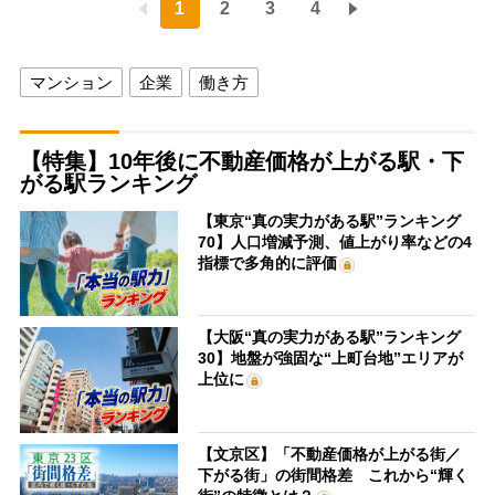
1
2
3
4
マンション
企業
働き方
【特集】10年後に不動産価格が上がる駅・下
がる駅ランキング
【東京“真の実力がある駅”ランキング
70】人口増減予測、値上がり率などの4
指標で多角的に評価
【大阪“真の実力がある駅”ランキング
30】地盤が強固な“上町台地”エリアが
上位に
【文京区】「不動産価格が上がる街／
下がる街」の街間格差 これから“輝く