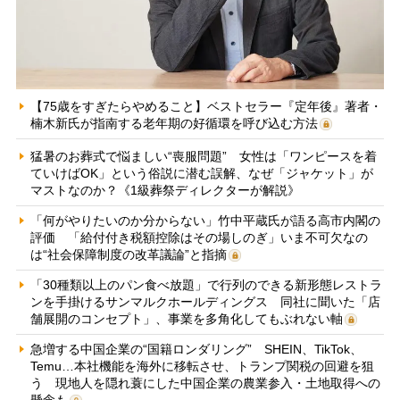
【75歳をすぎたらやめること】ベストセラー『定年後』著者・
楠木新氏が指南する老年期の好循環を呼び込む方法
猛暑のお葬式で悩ましい“喪服問題” 女性は「ワンピースを着
ていけばOK」という俗説に潜む誤解、なぜ「ジャケット」が
マストなのか？《1級葬祭ディレクターが解説》
「何がやりたいのか分からない」竹中平蔵氏が語る高市内閣の
評価 「給付付き税額控除はその場しのぎ」いま不可欠なの
は“社会保障制度の改革議論”と指摘
「30種類以上のパン食べ放題」で行列のできる新形態レストラ
ンを手掛けるサンマルクホールディングス 同社に聞いた「店
舗展開のコンセプト」、事業を多角化してもぶれない軸
急増する中国企業の“国籍ロンダリング” SHEIN、TikTok、
Temu…本社機能を海外に移転させ、トランプ関税の回避を狙
う 現地人を隠れ蓑にした中国企業の農業参入・土地取得への
懸念も