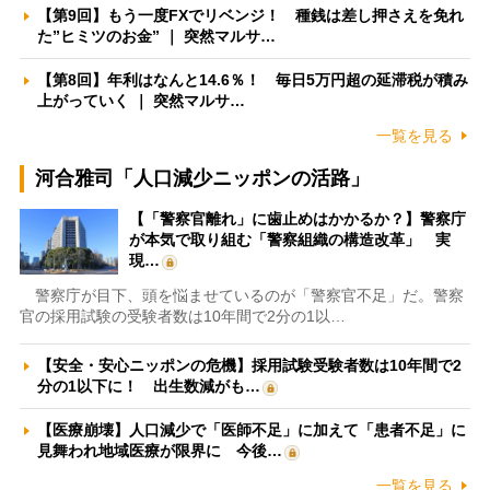
【第9回】もう一度FXでリベンジ！ 種銭は差し押さえを免れ
た”ヒミツのお金” ｜ 突然マルサ…
【第8回】年利はなんと14.6％！ 毎日5万円超の延滞税が積み
上がっていく ｜ 突然マルサ…
一覧を見る
河合雅司「人口減少ニッポンの活路」
【「警察官離れ」に歯止めはかかるか？】警察庁
が本気で取り組む「警察組織の構造改革」 実
現…
警察庁が目下、頭を悩ませているのが「警察官不足」だ。警察
官の採用試験の受験者数は10年間で2分の1以…
【安全・安心ニッポンの危機】採用試験受験者数は10年間で2
分の1以下に！ 出生数減がも…
【医療崩壊】人口減少で「医師不足」に加えて「患者不足」に
見舞われ地域医療が限界に 今後…
一覧を見る