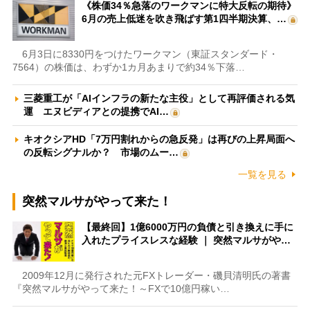
《株価34％急落のワークマンに特大反転の期待》
6月の売上低迷を吹き飛ばす第1四半期決算、…
6月3日に8330円をつけたワークマン（東証スタンダード・
7564）の株価は、わずか1カ月あまりで約34％下落…
三菱重工が「AIインフラの新たな主役」として再評価される気
運 エヌビディアとの提携でAI…
キオクシアHD「7万円割れからの急反発」は再びの上昇局面へ
の反転シグナルか？ 市場のムー…
一覧を見る
突然マルサがやって来た！
【最終回】1億6000万円の負債と引き換えに手に
入れたプライスレスな経験 ｜ 突然マルサがや…
2009年12月に発行された元FXトレーダー・磯貝清明氏の著書
『突然マルサがやって来た！～FXで10億円稼い…