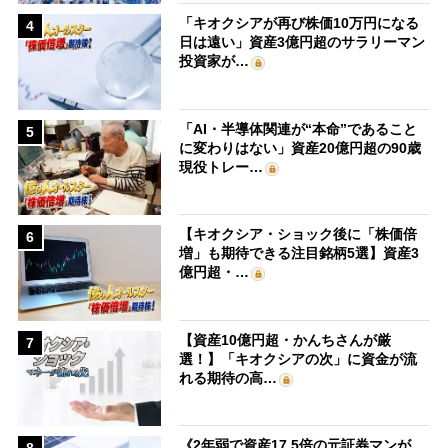
「キオクシアが再び株価10万円になる
4
日は遠い」資産3億円超のサラリーマン
投資家が…
「AI・半導体関連が“本命”であること
5
に変わりはない」資産20億円超の90歳
現役トレー…
【キオクシア・ショック後に「株価倍
6
増」も期待できる注目銘柄5選】資産3
億円超・…
【資産10億円超・かんちさんが厳
7
選！】「キオクシアの次」に資金が流
れる期待の高…
《2年弱で資産17.5倍の元証券マンが