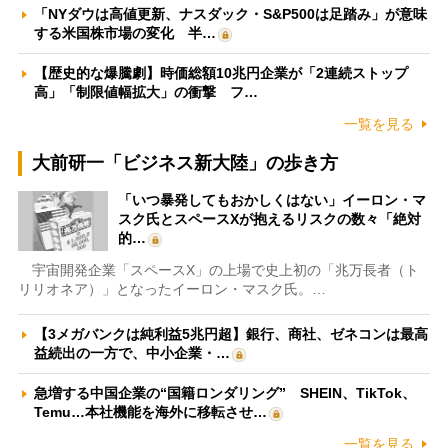
「NYダウは高値更新、ナスダック・S&P500は足踏み」が意味
する米国株市場の変化 半…
【歴史的な爆騰劇】時価総額10兆円企業が「2連続ストップ
高」「制限値幅拡大」の衝撃 フ…
一覧を見る
大前研一「ビジネス新大陸」の歩き方
「いつ暴発してもおかしくはない」イーロン・マ
スク氏とスペースXが抱えるリスクの数々「絶対
的…
宇宙開発企業「スペースX」の上場で史上初の「兆万長者（ト
リリオネア）」となったイーロン・マスク氏。…
【3メガバンクは純利益5兆円超】銀行、商社、ゼネコンは最高
益続出の一方で、中小企業・…
急増する中国企業の“国籍ロンダリング” SHEIN、TikTok、
Temu…本社機能を海外に移転させ…
一覧を見る