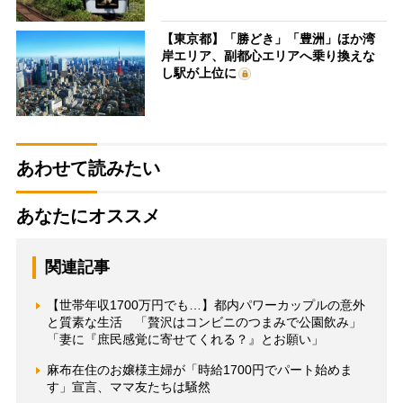
【東京都】「勝どき」「豊洲」ほか湾
岸エリア、副都心エリアへ乗り換えな
し駅が上位に
あわせて読みたい
あなたにオススメ
関連記事
【世帯年収1700万円でも…】都内パワーカップルの意外
と質素な生活 「贅沢はコンビニのつまみで公園飲み」
「妻に『庶民感覚に寄せてくれる？』とお願い」
麻布在住のお嬢様主婦が「時給1700円でパート始めま
す」宣言、ママ友たちは騒然