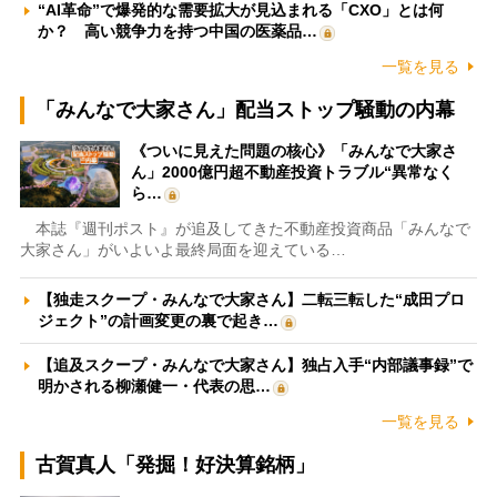
“AI革命”で爆発的な需要拡大が見込まれる「CXO」とは何
か？ 高い競争力を持つ中国の医薬品…
一覧を見る
「みんなで大家さん」配当ストップ騒動の内幕
《ついに見えた問題の核心》「みんなで大家さ
ん」2000億円超不動産投資トラブル“異常なく
ら…
本誌『週刊ポスト』が追及してきた不動産投資商品「みんなで
大家さん」がいよいよ最終局面を迎えている…
【独走スクープ・みんなで大家さん】二転三転した“成田プロ
ジェクト”の計画変更の裏で起き…
【追及スクープ・みんなで大家さん】独占入手“内部議事録”で
明かされる柳瀬健一・代表の思…
一覧を見る
古賀真人「発掘！好決算銘柄」