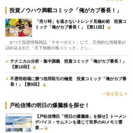
投資ノウハウ満載コミック「俺がカブ番長！」
「売り時」を逃さないトレンド見極め術 投資コ
ミック「俺がカブ番長！」【第11回】
かつて投資情報雑誌「マネーポスト」にて、圧倒的な情報量が
詰め込まれた「天下無敵の株コミック」とし…
テクニカル分析・集中講義 投資コミック「俺がカブ番長！」
【第10回】
不透明相場に勝つ信用取引の極意 投資コミック「俺がカブ番
長！」【第9回】
一覧を見る
戸松信博の明日の爆騰株を探せ！
【戸松信博氏「明日の爆騰株」を探せ】トーメン
デバイス：サムスンを通じて世界のAIメモリ需
要…