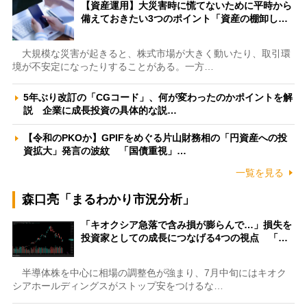
【資産運用】大災害時に慌てないために平時から
備えておきたい3つのポイント「資産の棚卸し…
大規模な災害が起きると、株式市場が大きく動いたり、取引環
境が不安定になったりすることがある。一方…
5年ぶり改訂の「CGコード」、何が変わったのかポイントを解
説 企業に成長投資の具体的な説…
【令和のPKOか】GPIFをめぐる片山財務相の「円資産への投
資拡大」発言の波紋 「国債重視」…
一覧を見る
森口亮「まるわかり市況分析」
「キオクシア急落で含み損が膨らんで…」損失を
投資家としての成長につなげる4つの視点 「…
半導体株を中心に相場の調整色が強まり、7月中旬にはキオク
シアホールディングスがストップ安をつけるな…