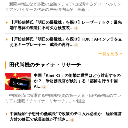
新聞や雑誌など多数の金融メディアに出演するグローバルリン
クアドバイザーズ代表の戸松信博氏が、最新…
【戸松信博氏「明日の爆騰株」を探せ】レーザーテック：最先
端半導体の製造に不可欠な検査装…
【戸松信博氏「明日の爆騰株」を探せ】TDK：AIインフラを支
えるキープレーヤー 成長の再評…
一覧を見る
田代尚機のチャイナ・リサーチ
中国「Kimi K3」の衝撃に世界はどう対応するの
か？ 米財務長官が検討する「蒸留を行う中国
AI…
中国経済に精通する中国株投資の第一人者・田代尚機氏のプレ
ミアム連載「チャイナ・リサーチ」。中国企…
中国経済“予想外の低成長”で政策のテコ入れ必至か 経済運営
方針の修正で成長加速が予想さ…