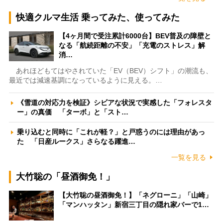
快適クルマ生活 乗ってみた、使ってみた
【4ヶ月間で受注累計6000台】BEV普及の障壁と
なる「航続距離の不安」「充電のストレス」解
消…
あれほどもてはやされていた「EV（BEV）シフト」の潮流も、
最近では減速基調になっているように見える。…
《雪道の対応力を検証》シビアな状況で実感した「フォレスタ
ー」の真価 「ターボ」と「スト…
乗り込むと同時に「これが軽？」と戸惑うのには理由があっ
た 「日産ルークス」さらなる躍進…
一覧を見る
大竹聡の「昼酒御免！」
【大竹聡の昼酒御免！】「ネグローニ」「山崎」
「マンハッタン」新宿三丁目の隠れ家バーで1…