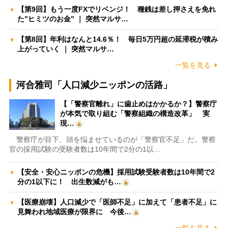
【第9回】もう一度FXでリベンジ！ 種銭は差し押さえを免れ
た”ヒミツのお金” ｜ 突然マルサ…
【第8回】年利はなんと14.6％！ 毎日5万円超の延滞税が積み
上がっていく ｜ 突然マルサ…
一覧を見る
河合雅司「人口減少ニッポンの活路」
【「警察官離れ」に歯止めはかかるか？】警察庁
が本気で取り組む「警察組織の構造改革」 実
現…
警察庁が目下、頭を悩ませているのが「警察官不足」だ。警察
官の採用試験の受験者数は10年間で2分の1以…
【安全・安心ニッポンの危機】採用試験受験者数は10年間で2
分の1以下に！ 出生数減がも…
【医療崩壊】人口減少で「医師不足」に加えて「患者不足」に
見舞われ地域医療が限界に 今後…