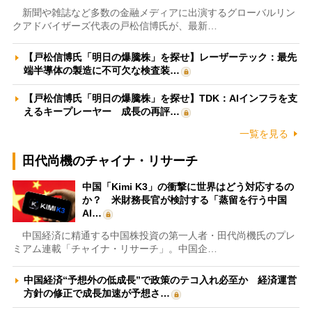
新聞や雑誌など多数の金融メディアに出演するグローバルリン
クアドバイザーズ代表の戸松信博氏が、最新…
【戸松信博氏「明日の爆騰株」を探せ】レーザーテック：最先
端半導体の製造に不可欠な検査装…
【戸松信博氏「明日の爆騰株」を探せ】TDK：AIインフラを支
えるキープレーヤー 成長の再評…
一覧を見る
田代尚機のチャイナ・リサーチ
中国「Kimi K3」の衝撃に世界はどう対応するの
か？ 米財務長官が検討する「蒸留を行う中国
AI…
中国経済に精通する中国株投資の第一人者・田代尚機氏のプレ
ミアム連載「チャイナ・リサーチ」。中国企…
中国経済“予想外の低成長”で政策のテコ入れ必至か 経済運営
方針の修正で成長加速が予想さ…