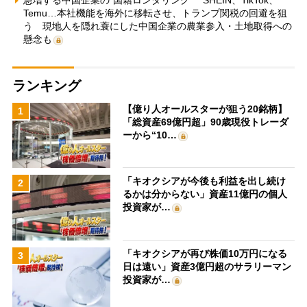
Temu…本社機能を海外に移転させ、トランプ関税の回避を狙
う 現地人を隠れ蓑にした中国企業の農業参入・土地取得への
懸念も
ランキング
【億り人オールスターが狙う20銘柄】
1
「総資産69億円超」90歳現役トレーダ
ーから“10…
「キオクシアが今後も利益を出し続け
2
るかは分からない」資産11億円の個人
投資家が…
「キオクシアが再び株価10万円になる
3
日は遠い」資産3億円超のサラリーマン
投資家が…