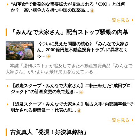
“AI革命”で爆発的な需要拡大が見込まれる「CXO」とは何
か？ 高い競争力を持つ中国の医薬品…
一覧を見る
「みんなで大家さん」配当ストップ騒動の内幕
《ついに見えた問題の核心》「みんなで大家さ
ん」2000億円超不動産投資トラブル“異常なく
ら…
本誌『週刊ポスト』が追及してきた不動産投資商品「みんなで
大家さん」がいよいよ最終局面を迎えている…
【独走スクープ・みんなで大家さん】二転三転した“成田プロ
ジェクト”の計画変更の裏で起き…
【追及スクープ・みんなで大家さん】独占入手“内部議事録”で
明かされる柳瀬健一・代表の思…
一覧を見る
古賀真人「発掘！好決算銘柄」