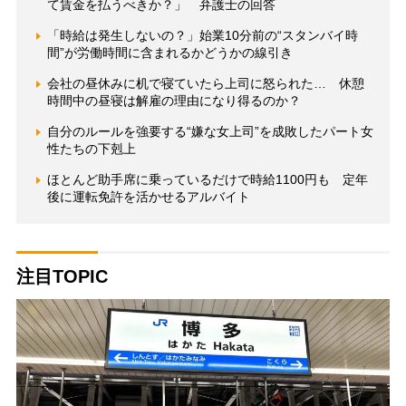
て賃金を払うべきか？」 弁護士の回答
「時給は発生しないの？」始業10分前の“スタンバイ時
間”が労働時間に含まれるかどうかの線引き
会社の昼休みに机で寝ていたら上司に怒られた… 休憩
時間中の昼寝は解雇の理由になり得るのか？
自分のルールを強要する“嫌な女上司”を成敗したパート女
性たちの下剋上
ほとんど助手席に乗っているだけで時給1100円も 定年
後に運転免許を活かせるアルバイト
注目TOPIC