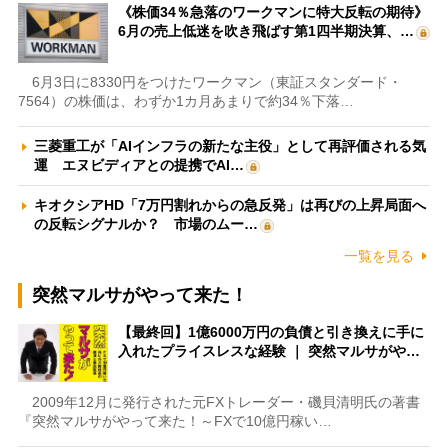
《株価34％急落のワークマンに特大反転の期待》
6月の売上低迷を吹き飛ばす第1四半期決算、…
6月3日に8330円をつけたワークマン（東証スタンダード・
7564）の株価は、わずか1カ月あまりで約34％下落…
三菱重工が「AIインフラの新たな主役」として再評価される気
運 エヌビディアとの提携でAI…
キオクシアHD「7万円割れからの急反発」は再びの上昇局面へ
の反転シグナルか？ 市場のムー…
一覧を見る
突然マルサがやって来た！
【最終回】1億6000万円の負債と引き換えに手に
入れたプライスレスな経験 ｜ 突然マルサがや…
2009年12月に発行された元FXトレーダー・磯貝清明氏の著書
『突然マルサがやって来た！～FXで10億円稼い…