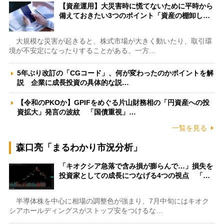
【資産運用】大災害時に慌てないために平時から
備えておきたい3つのポイント「資産の棚卸し…
大規模な災害が起きると、株式市場が大きく動いたり、取引環
境が不安定になったりすることがある。一方…
5年ぶり改訂の「CGコード」、何が変わったのかポイントを解
説 企業に成長投資の具体的な説…
【令和のPKOか】GPIFをめぐる片山財務相の「円資産への投
資拡大」発言の波紋 「国債重視」…
一覧を見る
森口亮「まるわかり市況分析」
「キオクシア急落で含み損が膨らんで…」損失を
投資家としての成長につなげる4つの視点 「…
半導体株を中心に相場の調整色が強まり、7月中旬にはキオク
シアホールディングスがストップ安をつけるな…