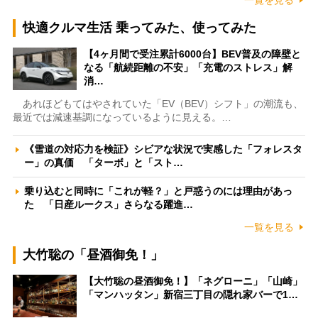
一覧を見る
快適クルマ生活 乗ってみた、使ってみた
【4ヶ月間で受注累計6000台】BEV普及の障壁と
なる「航続距離の不安」「充電のストレス」解
消…
あれほどもてはやされていた「EV（BEV）シフト」の潮流も、
最近では減速基調になっているように見える。…
《雪道の対応力を検証》シビアな状況で実感した「フォレスタ
ー」の真価 「ターボ」と「スト…
乗り込むと同時に「これが軽？」と戸惑うのには理由があっ
た 「日産ルークス」さらなる躍進…
一覧を見る
大竹聡の「昼酒御免！」
【大竹聡の昼酒御免！】「ネグローニ」「山崎」
「マンハッタン」新宿三丁目の隠れ家バーで1…