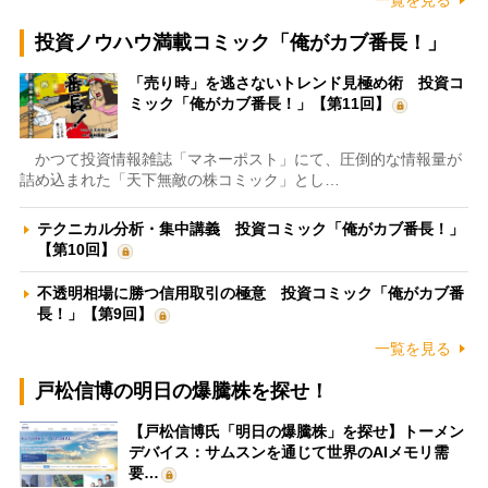
一覧を見る
投資ノウハウ満載コミック「俺がカブ番長！」
「売り時」を逃さないトレンド見極め術 投資コ
ミック「俺がカブ番長！」【第11回】
かつて投資情報雑誌「マネーポスト」にて、圧倒的な情報量が
詰め込まれた「天下無敵の株コミック」とし…
テクニカル分析・集中講義 投資コミック「俺がカブ番長！」
【第10回】
不透明相場に勝つ信用取引の極意 投資コミック「俺がカブ番
長！」【第9回】
一覧を見る
戸松信博の明日の爆騰株を探せ！
【戸松信博氏「明日の爆騰株」を探せ】トーメン
デバイス：サムスンを通じて世界のAIメモリ需
要…