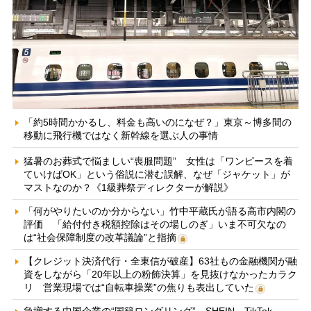
「約5時間かかるし、料金も高いのになぜ？」東京～博多間の
移動に飛行機ではなく新幹線を選ぶ人の事情
猛暑のお葬式で悩ましい“喪服問題” 女性は「ワンピースを着
ていけばOK」という俗説に潜む誤解、なぜ「ジャケット」が
マストなのか？《1級葬祭ディレクターが解説》
「何がやりたいのか分からない」竹中平蔵氏が語る高市内閣の
評価 「給付付き税額控除はその場しのぎ」いま不可欠なの
は“社会保障制度の改革議論”と指摘
【クレジット決済代行・全東信が破産】63社もの金融機関が融
資をしながら「20年以上の粉飾決算」を見抜けなかったカラク
リ 営業現場では“自転車操業”の焦りも表出していた
急増する中国企業の“国籍ロンダリング” SHEIN、TikTok、