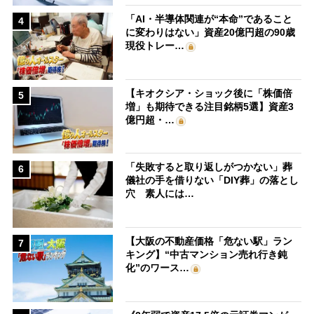
「AI・半導体関連が“本命”であること
4
に変わりはない」資産20億円超の90歳
現役トレー…
【キオクシア・ショック後に「株価倍
5
増」も期待できる注目銘柄5選】資産3
億円超・…
「失敗すると取り返しがつかない」葬
6
儀社の手を借りない「DIY葬」の落とし
穴 素人には…
【大阪の不動産価格「危ない駅」ラン
7
キング】“中古マンション売れ行き鈍
化”のワース…