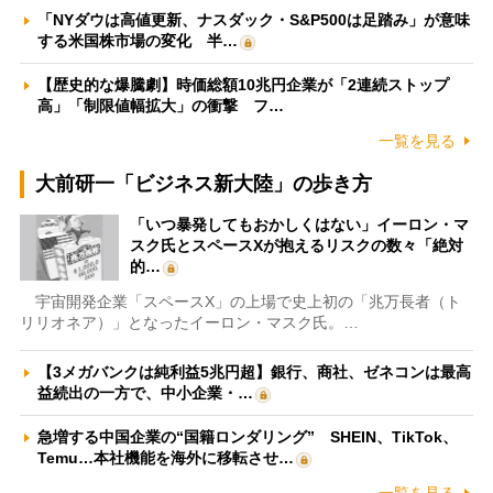
「NYダウは高値更新、ナスダック・S&P500は足踏み」が意味
する米国株市場の変化 半…
【歴史的な爆騰劇】時価総額10兆円企業が「2連続ストップ
高」「制限値幅拡大」の衝撃 フ…
一覧を見る
大前研一「ビジネス新大陸」の歩き方
「いつ暴発してもおかしくはない」イーロン・マ
スク氏とスペースXが抱えるリスクの数々「絶対
的…
宇宙開発企業「スペースX」の上場で史上初の「兆万長者（ト
リリオネア）」となったイーロン・マスク氏。…
【3メガバンクは純利益5兆円超】銀行、商社、ゼネコンは最高
益続出の一方で、中小企業・…
急増する中国企業の“国籍ロンダリング” SHEIN、TikTok、
Temu…本社機能を海外に移転させ…