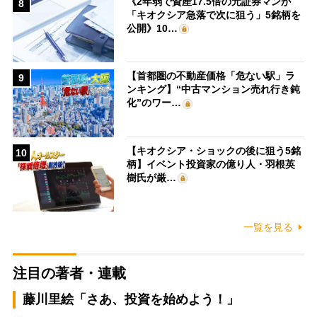
《2年弱で資産17.5倍の元証券マンが
8
「キオクシア急落で次に狙う」5銘柄を
公開》10…
【首都圏の不動産価格「危ない駅」ラ
9
ンキング】“中古マンション売れ行き鈍
化”のワー…
【キオクシア・ショックの後に狙う5銘
10
柄】イベント投資家の億り人・羽根英
樹氏が厳…
一覧を見る
注目の著者・連載
藤川里絵「さあ、投資を始めよう！」