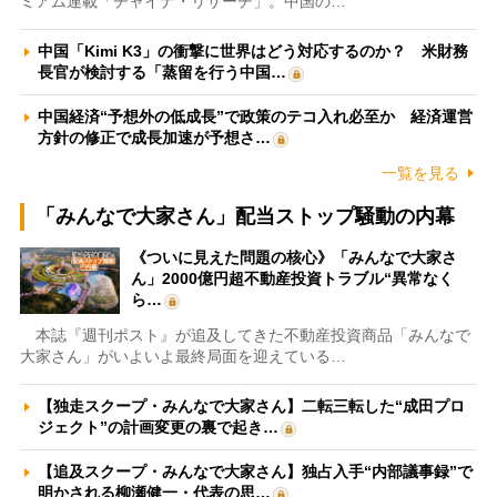
ミアム連載「チャイナ・リサーチ」。中国の…
中国「Kimi K3」の衝撃に世界はどう対応するのか？ 米財務
長官が検討する「蒸留を行う中国…
中国経済“予想外の低成長”で政策のテコ入れ必至か 経済運営
方針の修正で成長加速が予想さ…
一覧を見る
「みんなで大家さん」配当ストップ騒動の内幕
《ついに見えた問題の核心》「みんなで大家さ
ん」2000億円超不動産投資トラブル“異常なく
ら…
本誌『週刊ポスト』が追及してきた不動産投資商品「みんなで
大家さん」がいよいよ最終局面を迎えている…
【独走スクープ・みんなで大家さん】二転三転した“成田プロ
ジェクト”の計画変更の裏で起き…
【追及スクープ・みんなで大家さん】独占入手“内部議事録”で
明かされる柳瀬健一・代表の思…