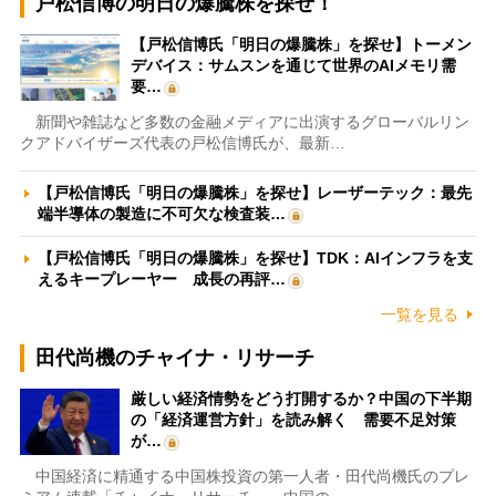
戸松信博の明日の爆騰株を探せ！
【戸松信博氏「明日の爆騰株」を探せ】トーメン
デバイス：サムスンを通じて世界のAIメモリ需
要…
新聞や雑誌など多数の金融メディアに出演するグローバルリン
クアドバイザーズ代表の戸松信博氏が、最新…
【戸松信博氏「明日の爆騰株」を探せ】レーザーテック：最先
端半導体の製造に不可欠な検査装…
【戸松信博氏「明日の爆騰株」を探せ】TDK：AIインフラを支
えるキープレーヤー 成長の再評…
一覧を見る
田代尚機のチャイナ・リサーチ
厳しい経済情勢をどう打開するか？中国の下半期
の「経済運営方針」を読み解く 需要不足対策
が…
中国経済に精通する中国株投資の第一人者・田代尚機氏のプレ