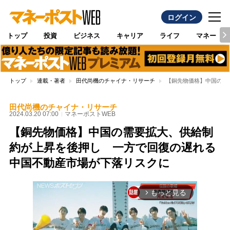
ログイン
トップ
投資
ビジネス
キャリア
ライフ
マネー
トップ
連載・著者
田代尚機のチャイナ・リサーチ
【銅先物価格】中国の需
田代尚機のチャイナ・リサーチ
2024.03.20 07:00
マネーポストWEB
【銅先物価格】中国の需要拡大、供給制
約が上昇を後押し 一方で回復の遅れる
中国不動産市場が下落リスクに
もっと見る
arrow_forward_ios