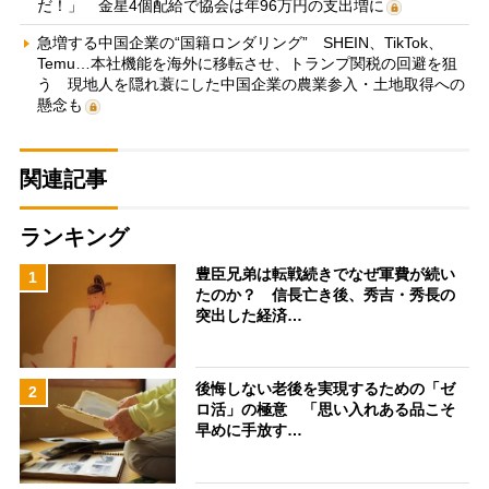
だ！」 金星4個配給で協会は年96万円の支出増に
急増する中国企業の“国籍ロンダリング” SHEIN、TikTok、
Temu…本社機能を海外に移転させ、トランプ関税の回避を狙
う 現地人を隠れ蓑にした中国企業の農業参入・土地取得への
懸念も
関連記事
ランキング
豊臣兄弟は転戦続きでなぜ軍費が続い
1
たのか？ 信長亡き後、秀吉・秀長の
突出した経済…
後悔しない老後を実現するための「ゼ
2
ロ活」の極意 「思い入れある品こそ
早めに手放す…