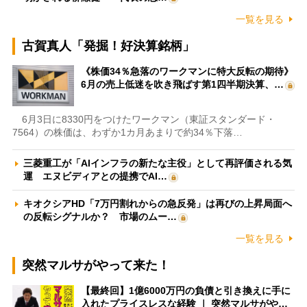
一覧を見る
古賀真人「発掘！好決算銘柄」
《株価34％急落のワークマンに特大反転の期待》
6月の売上低迷を吹き飛ばす第1四半期決算、…
6月3日に8330円をつけたワークマン（東証スタンダード・
7564）の株価は、わずか1カ月あまりで約34％下落…
三菱重工が「AIインフラの新たな主役」として再評価される気
運 エヌビディアとの提携でAI…
キオクシアHD「7万円割れからの急反発」は再びの上昇局面へ
の反転シグナルか？ 市場のムー…
一覧を見る
突然マルサがやって来た！
【最終回】1億6000万円の負債と引き換えに手に
入れたプライスレスな経験 ｜ 突然マルサがや…