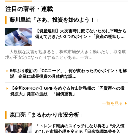
注目の著者・連載
藤川里絵「さあ、投資を始めよう！」
【資産運用】大災害時に慌てないために平時から
備えておきたい3つのポイント「資産の棚卸し…
大規模な災害が起きると、株式市場が大きく動いたり、取引環
境が不安定になったりすることがある。一方…
5年ぶり改訂の「CGコード」、何が変わったのかポイントを解
説 企業に成長投資の具体的な説…
【令和のPKOか】GPIFをめぐる片山財務相の「円資産への投
資拡大」発言の波紋 「国債重視」…
一覧を見る
森口亮「まるわかり市況分析」
「トレンド転換のスイッチになり得る」“介入慣
れ”した市場心理を変える「日米協調為替介入」