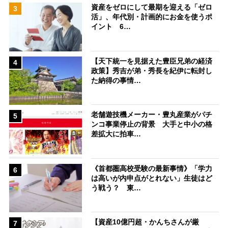
資産をゼロにして最期を迎える「ゼロ
3
活」、年代別・計画的にお金を使うポ
イント 6…
【天下統一を見据えた豊臣兄弟の経済
4
政策】秀吉が弟・秀長を紀伊に転封し
た納得の事情…
老舗遊技機メーカー・豊丸産業がパチ
5
ンコ事業停止の背景 大手と中小の格
差拡大に拍車…
《首都圏高校受験の最新事情》「学力
6
は高いが内申点がとれない」生徒はど
う戦う？ 東…
【資産10億円超・かんちさんが厳
7