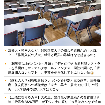
京都大・神戸大など、難関国立大学の総合型選抜が続々と廃
止 「推薦入試の拡大」報道と現実の乖離はなぜ起きるのか
「30種類以上のパン食べ放題」で行列のできる新形態レストラ
ンを手掛けるサンマルクホールディングス 同社に聞いた「店
舗展開のコンセプト」、事業を多角化してもぶれない軸
《商社の大学別就職者数ランキングを解剖》三菱商事、三井物
産、住友商事への就職者は「東大・早大・慶大で約6割」の現
実 3大学以外で強い大学はどこか
【土俵に埋まるカネ】大の里、豊昇龍が黒星続きの名古屋場所
は「懸賞金2826万円」が下位力士に渡り「今日はみんなで焼肉