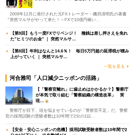
2009年12月に発行された元FXトレーダー・磯貝清明氏の著書
『突然マルサがやって来た！～FXで10億円稼い…
【第9回】もう一度FXでリベンジ！ 種銭は差し押さえを免れ
た”ヒミツのお金” ｜ 突然マルサ…
【第8回】年利はなんと14.6％！ 毎日5万円超の延滞税が積み
上がっていく ｜ 突然マルサ…
一覧を見る
河合雅司「人口減少ニッポンの活路」
【「警察官離れ」に歯止めはかかるか？】警察庁
が本気で取り組む「警察組織の構造改革」 実
現…
警察庁が目下、頭を悩ませているのが「警察官不足」だ。警察
官の採用試験の受験者数は10年間で2分の1以…
【安全・安心ニッポンの危機】採用試験受験者数は10年間で2