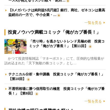
ースXが抱えるリスクの数々「絶対…
【3メガバンクは純利益5兆円超】銀行、商社、ゼネコンは最高
益続出の一方で、中小企業・…
一覧を見る
投資ノウハウ満載コミック「俺がカブ番長！」
「売り時」を逃さないトレンド見極め術 投資コ
ミック「俺がカブ番長！」【第11回】
かつて投資情報雑誌「マネーポスト」にて、圧倒的な情報量が
詰め込まれた「天下無敵の株コミック」とし…
テクニカル分析・集中講義 投資コミック「俺がカブ番長！」
【第10回】
不透明相場に勝つ信用取引の極意 投資コミック「俺がカブ番
長！」【第9回】
一覧を見る