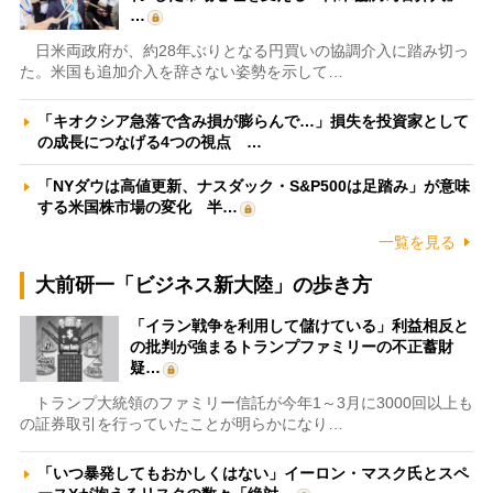
…
日米両政府が、約28年ぶりとなる円買いの協調介入に踏み切っ
た。米国も追加介入を辞さない姿勢を示して…
「キオクシア急落で含み損が膨らんで…」損失を投資家として
の成長につなげる4つの視点 …
「NYダウは高値更新、ナスダック・S&P500は足踏み」が意味
する米国株市場の変化 半…
一覧を見る
大前研一「ビジネス新大陸」の歩き方
「イラン戦争を利用して儲けている」利益相反と
の批判が強まるトランプファミリーの不正蓄財
疑…
トランプ大統領のファミリー信託が今年1～3月に3000回以上も
の証券取引を行っていたことが明らかになり…
「いつ暴発してもおかしくはない」イーロン・マスク氏とスペ