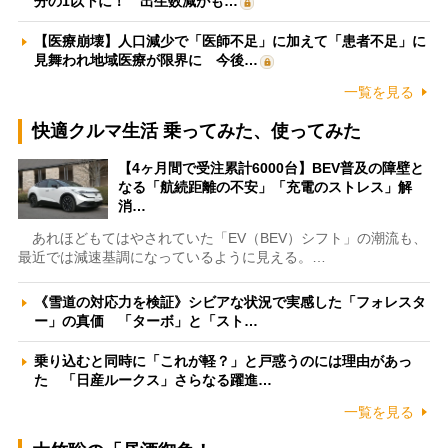
分の1以下に！ 出生数減がも…
【医療崩壊】人口減少で「医師不足」に加えて「患者不足」に
見舞われ地域医療が限界に 今後…
一覧を見る
快適クルマ生活 乗ってみた、使ってみた
【4ヶ月間で受注累計6000台】BEV普及の障壁と
なる「航続距離の不安」「充電のストレス」解
消…
あれほどもてはやされていた「EV（BEV）シフト」の潮流も、
最近では減速基調になっているように見える。…
《雪道の対応力を検証》シビアな状況で実感した「フォレスタ
ー」の真価 「ターボ」と「スト…
乗り込むと同時に「これが軽？」と戸惑うのには理由があっ
た 「日産ルークス」さらなる躍進…
一覧を見る