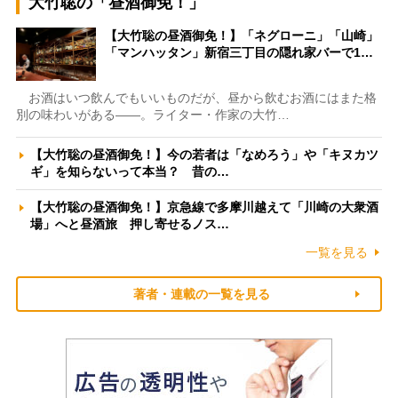
大竹聡の「昼酒御免！」
【大竹聡の昼酒御免！】「ネグローニ」「山崎」
「マンハッタン」新宿三丁目の隠れ家バーで1…
お酒はいつ飲んでもいいものだが、昼から飲むお酒にはまた格
別の味わいがある――。ライター・作家の大竹…
【大竹聡の昼酒御免！】今の若者は「なめろう」や「キヌカツ
ギ」を知らないって本当？ 昔の…
【大竹聡の昼酒御免！】京急線で多摩川越えて「川崎の大衆酒
場」へと昼酒旅 押し寄せるノス…
一覧を見る
著者・連載の一覧を見る