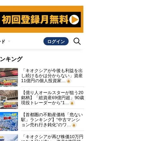
ンド
ログイン
ンキング
「キオクシアが今後も利益を出
し続けるかは分からない」資産
11億円の個人投資家…
【億り人オールスターが狙う20
銘柄】「総資産69億円超」90歳
現役トレーダーから“1…
【首都圏の不動産価格「危ない
駅」ランキング】“中古マンシ
ョン売れ行き鈍化”のワ…
「キオクシアが再び株価10万円