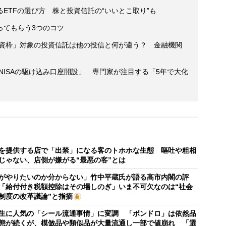
ETFの選び方 株と投資信託の“いいとこ取り”も
ってもらう3つのコツ
投資枠」対象の投資信託は他の投信と何が違う？ 金融機関
般NISAの駆け込み口座開設」 専門家が注目する「5年で大化
を提供する店で「出禁」になる客のトホホな生態 嘔吐や粗相
じゃない、店側が嫌がる“最悪の客”とは
がやりたいのか分からない」竹中平蔵氏が語る高市内閣の評
「給付付き税額控除はその場しのぎ」いま不可欠なのは“社会
制度の改革議論”と指摘
生に人気の「シール流通事情」に変調 「ボンドロ」は依然品
態が続くが、模倣品や類似品が大量流通し一部で値崩れ 「選