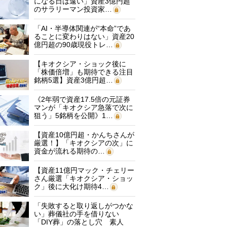
になる日は遠い」資産3億円超
のサラリーマン投資家…
「AI・半導体関連が“本命”であ
ることに変わりはない」資産20
億円超の90歳現役トレ…
【キオクシア・ショック後に
「株価倍増」も期待できる注目
銘柄5選】資産3億円超…
《2年弱で資産17.5倍の元証券
マンが「キオクシア急落で次に
狙う」5銘柄を公開》1…
【資産10億円超・かんちさんが
厳選！】「キオクシアの次」に
資金が流れる期待の…
【資産11億円マック・チェリー
さん厳選「キオクシア・ショッ
ク」後に大化け期待4…
「失敗すると取り返しがつかな
い」葬儀社の手を借りない
「DIY葬」の落とし穴 素人