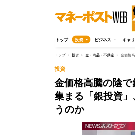
トップ
投資
ビジネス
キャリ
トップ
投資
金・商品・不動産
投資
金価格高騰の陰で
集まる「銀投資」
うのか