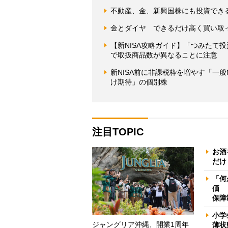
不動産、金、新興国株にも投資できる
金とダイヤ できるだけ高く買い取
【新NISA攻略ガイド】「つみたて
で取扱商品数が異なることに注意
新NISA前に非課税枠を増やす「一
け期待」の個別株
注目TOPIC
お酒
だけ
「何
価 
保障
小学
ジャングリア沖縄、開業1周年
薄状