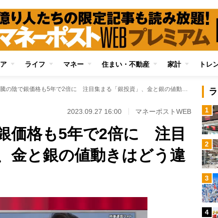
ア
ライフ
マネー
住まい・不動産
家計
トレ
金価格高騰の陰で銀価格も5年で2倍に 注目集まる「銀投資」、金と銀の値動きはどう違うのか
ラ
1
2023.09.27 16:00
マネーポストWEB
銀価格も5年で2倍に 注目
2
、金と銀の値動きはどう違
3
4