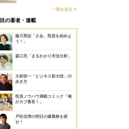
に…
一覧を見る
目の著者・連載
藤川里絵「さあ、投資を始めよ
う！」
森口亮「まるわかり市況分析」
大前研一「ビジネス新大陸」の
歩き方
投資ノウハウ満載コミック「俺
がカブ番長！」
戸松信博の明日の爆騰株を探
せ！