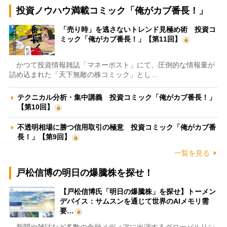
投資ノウハウ満載コミック「俺がカブ番長！」
「売り時」を逃さないトレンド見極め術 投資コ
ミック「俺がカブ番長！」【第11回】
かつて投資情報雑誌「マネーポスト」にて、圧倒的な情報量が
詰め込まれた「天下無敵の株コミック」とし…
テクニカル分析・集中講義 投資コミック「俺がカブ番長！」
【第10回】
不透明相場に勝つ信用取引の極意 投資コミック「俺がカブ番
長！」【第9回】
一覧を見る
戸松信博の明日の爆騰株を探せ！
【戸松信博氏「明日の爆騰株」を探せ】トーメン
デバイス：サムスンを通じて世界のAIメモリ需
要…