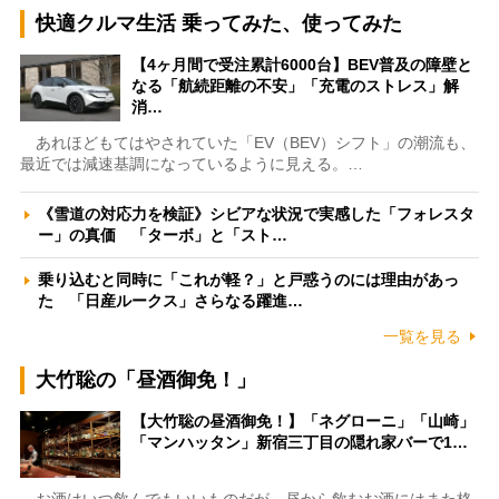
快適クルマ生活 乗ってみた、使ってみた
【4ヶ月間で受注累計6000台】BEV普及の障壁と
なる「航続距離の不安」「充電のストレス」解
消…
あれほどもてはやされていた「EV（BEV）シフト」の潮流も、
最近では減速基調になっているように見える。…
《雪道の対応力を検証》シビアな状況で実感した「フォレスタ
ー」の真価 「ターボ」と「スト…
乗り込むと同時に「これが軽？」と戸惑うのには理由があっ
た 「日産ルークス」さらなる躍進…
一覧を見る
大竹聡の「昼酒御免！」
【大竹聡の昼酒御免！】「ネグローニ」「山崎」
「マンハッタン」新宿三丁目の隠れ家バーで1…