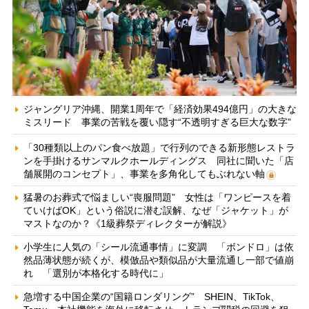
ジャングリア沖縄、開業1周年で「経済効果494億円」の大きな
ミスリード 事業の苦戦を覆い隠す“不透明すぎる巨大な数字”
「30種類以上のパン食べ放題」で行列のできる新形態レストラ
ンを手掛けるサンマルクホールディングス 同社に聞いた「店
舗展開のコンセプト」、事業を多角化してもぶれない軸
猛暑のお葬式で悩ましい“喪服問題” 女性は「ワンピースを着
ていけばOK」という俗説に潜む誤解、なぜ「ジャケット」が
マストなのか？《1級葬祭ディレクターが解説》
小学生に人気の「シール流通事情」に変調 「ボンドロ」は依
然品薄状態が続くが、模倣品や類似品が大量流通し一部で値崩
れ 「選別が本格化する時代に」
急増する中国企業の“国籍ロンダリング” SHEIN、TikTok、