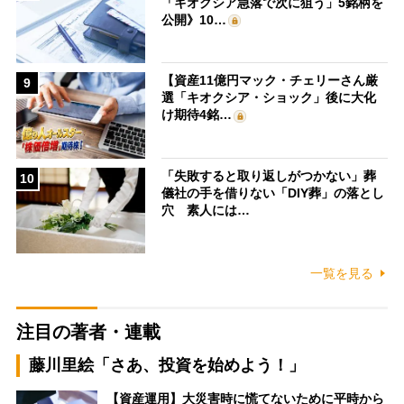
「キオクシア急落で次に狙う」5銘柄を
公開》10…
【資産11億円マック・チェリーさん厳
9
選「キオクシア・ショック」後に大化
け期待4銘…
「失敗すると取り返しがつかない」葬
10
儀社の手を借りない「DIY葬」の落とし
穴 素人には…
一覧を見る
注目の著者・連載
藤川里絵「さあ、投資を始めよう！」
【資産運用】大災害時に慌てないために平時から