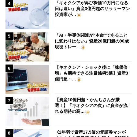
「キオクシアが再び株価10万円になる
4
日は遠い」資産3億円超のサラリーマン
投資家が…
「AI・半導体関連が“本命”であること
5
に変わりはない」資産20億円超の90歳
現役トレー…
【キオクシア・ショック後に「株価倍
6
増」も期待できる注目銘柄5選】資産3
億円超・…
【資産10億円超・かんちさんが厳
7
選！】「キオクシアの次」に資金が流
れる期待の高…
《2年弱で資産17.5倍の元証券マンが
8