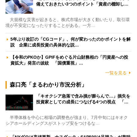
備えておきたい3つのポイント「資産の棚卸し…
大規模な災害が起きると、株式市場が大きく動いたり、取引環
境が不安定になったりすることがある。一方…
5年ぶり改訂の「CGコード」、何が変わったのかポイントを解
説 企業に成長投資の具体的な説…
【令和のPKOか】GPIFをめぐる片山財務相の「円資産への投
資拡大」発言の波紋 「国債重視」…
一覧を見る
森口亮「まるわかり市況分析」
「キオクシア急落で含み損が膨らんで…」損失を
投資家としての成長につなげる4つの視点 「…
半導体株を中心に相場の調整色が強まり、7月中旬にはキオク
シアホールディングスがストップ安をつけるな…