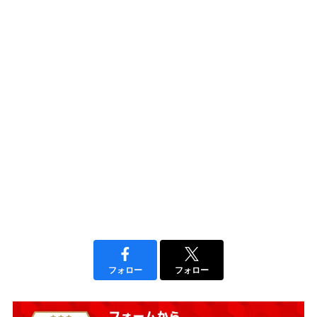
フォロー
フォロー