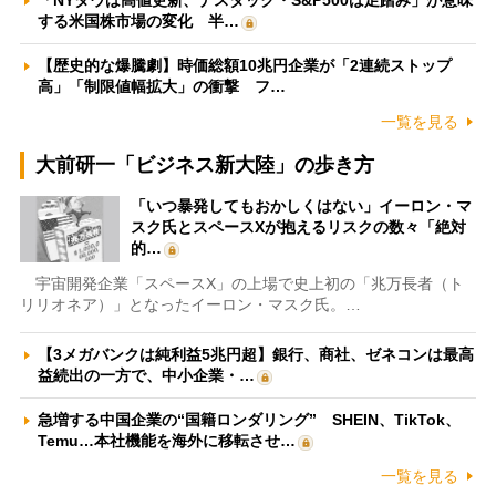
「NYダウは高値更新、ナスダック・S&P500は足踏み」が意味
する米国株市場の変化 半…
【歴史的な爆騰劇】時価総額10兆円企業が「2連続ストップ
高」「制限値幅拡大」の衝撃 フ…
一覧を見る
大前研一「ビジネス新大陸」の歩き方
「いつ暴発してもおかしくはない」イーロン・マ
スク氏とスペースXが抱えるリスクの数々「絶対
的…
宇宙開発企業「スペースX」の上場で史上初の「兆万長者（ト
リリオネア）」となったイーロン・マスク氏。…
【3メガバンクは純利益5兆円超】銀行、商社、ゼネコンは最高
益続出の一方で、中小企業・…
急増する中国企業の“国籍ロンダリング” SHEIN、TikTok、
Temu…本社機能を海外に移転させ…
一覧を見る