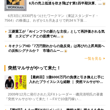
6月の売上低迷を吹き飛ばす第1四半期決算、…
6月3日に8330円をつけたワークマン（東証スタンダード・
7564）の株価は、わずか1カ月あまりで約34％下落…
三菱重工が「AIインフラの新たな主役」として再評価される気
運 エヌビディアとの提携でAI…
キオクシアHD「7万円割れからの急反発」は再びの上昇局面へ
の反転シグナルか？ 市場のムー…
一覧を見る
突然マルサがやって来た！
【最終回】1億6000万円の負債と引き換えに手に
入れたプライスレスな経験 ｜ 突然マルサがや…
2009年12月に発行された元FXトレーダー・磯貝清明氏の著書
『突然マルサがやって来た！～FXで10億円稼い…