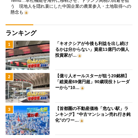
Temu…本社機能を海外に移転させ、トランプ関税の回避を狙
う 現地人を隠れ蓑にした中国企業の農業参入・土地取得への
懸念も
ランキング
「キオクシアが今後も利益を出し続け
1
るかは分からない」資産11億円の個人
投資家が…
【億り人オールスターが狙う20銘柄】
2
「総資産69億円超」90歳現役トレーダ
ーから“10…
【首都圏の不動産価格「危ない駅」ラ
3
ンキング】“中古マンション売れ行き鈍
化”のワー…