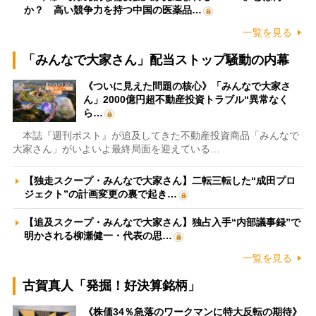
か？ 高い競争力を持つ中国の医薬品…
一覧を見る
「みんなで大家さん」配当ストップ騒動の内幕
《ついに見えた問題の核心》「みんなで大家さ
ん」2000億円超不動産投資トラブル“異常なく
ら…
本誌『週刊ポスト』が追及してきた不動産投資商品「みんなで
大家さん」がいよいよ最終局面を迎えている…
【独走スクープ・みんなで大家さん】二転三転した“成田プロ
ジェクト”の計画変更の裏で起き…
【追及スクープ・みんなで大家さん】独占入手“内部議事録”で
明かされる柳瀬健一・代表の思…
一覧を見る
古賀真人「発掘！好決算銘柄」
《株価34％急落のワークマンに特大反転の期待》