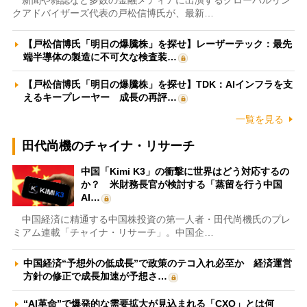
新聞や雑誌など多数の金融メディアに出演するグローバルリン
クアドバイザーズ代表の戸松信博氏が、最新…
【戸松信博氏「明日の爆騰株」を探せ】レーザーテック：最先
端半導体の製造に不可欠な検査装…
【戸松信博氏「明日の爆騰株」を探せ】TDK：AIインフラを支
えるキープレーヤー 成長の再評…
一覧を見る
田代尚機のチャイナ・リサーチ
中国「Kimi K3」の衝撃に世界はどう対応するの
か？ 米財務長官が検討する「蒸留を行う中国
AI…
中国経済に精通する中国株投資の第一人者・田代尚機氏のプレ
ミアム連載「チャイナ・リサーチ」。中国企…
中国経済“予想外の低成長”で政策のテコ入れ必至か 経済運営
方針の修正で成長加速が予想さ…
“AI革命”で爆発的な需要拡大が見込まれる「CXO」とは何