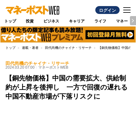
ログイン
トップ
投資
ビジネス
キャリア
ライフ
マネー
トップ
連載・著者
田代尚機のチャイナ・リサーチ
【銅先物価格】中国の需
田代尚機のチャイナ・リサーチ
2024.03.20 07:00
マネーポストWEB
【銅先物価格】中国の需要拡大、供給制
約が上昇を後押し 一方で回復の遅れる
中国不動産市場が下落リスクに
Loaded
:
100.00%
/
Unmute