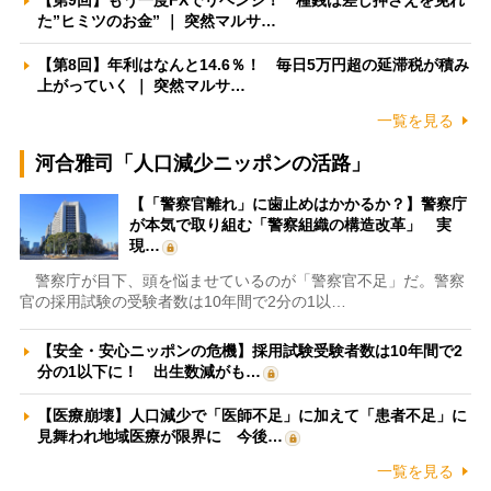
【第9回】もう一度FXでリベンジ！ 種銭は差し押さえを免れ
た”ヒミツのお金” ｜ 突然マルサ…
【第8回】年利はなんと14.6％！ 毎日5万円超の延滞税が積み
上がっていく ｜ 突然マルサ…
一覧を見る
河合雅司「人口減少ニッポンの活路」
【「警察官離れ」に歯止めはかかるか？】警察庁
が本気で取り組む「警察組織の構造改革」 実
現…
警察庁が目下、頭を悩ませているのが「警察官不足」だ。警察
官の採用試験の受験者数は10年間で2分の1以…
【安全・安心ニッポンの危機】採用試験受験者数は10年間で2
分の1以下に！ 出生数減がも…
【医療崩壊】人口減少で「医師不足」に加えて「患者不足」に
見舞われ地域医療が限界に 今後…
一覧を見る