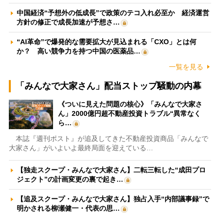
中国経済“予想外の低成長”で政策のテコ入れ必至か 経済運営
方針の修正で成長加速が予想さ…
“AI革命”で爆発的な需要拡大が見込まれる「CXO」とは何
か？ 高い競争力を持つ中国の医薬品…
一覧を見る
「みんなで大家さん」配当ストップ騒動の内幕
《ついに見えた問題の核心》「みんなで大家さ
ん」2000億円超不動産投資トラブル“異常なく
ら…
本誌『週刊ポスト』が追及してきた不動産投資商品「みんなで
大家さん」がいよいよ最終局面を迎えている…
【独走スクープ・みんなで大家さん】二転三転した“成田プロ
ジェクト”の計画変更の裏で起き…
【追及スクープ・みんなで大家さん】独占入手“内部議事録”で
明かされる柳瀬健一・代表の思…