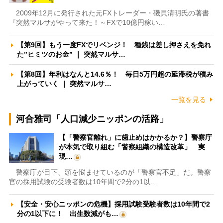
2009年12月に発行された元FXトレーダー・磯貝清明氏の著書
『突然マルサがやって来た！～FXで10億円稼い…
【第9回】もう一度FXでリベンジ！ 種銭は差し押さえを免れ
た”ヒミツのお金” ｜ 突然マルサ…
【第8回】年利はなんと14.6％！ 毎日5万円超の延滞税が積み
上がっていく ｜ 突然マルサ…
一覧を見る
河合雅司「人口減少ニッポンの活路」
【「警察官離れ」に歯止めはかかるか？】警察庁
が本気で取り組む「警察組織の構造改革」 実
現…
警察庁が目下、頭を悩ませているのが「警察官不足」だ。警察
官の採用試験の受験者数は10年間で2分の1以…
【安全・安心ニッポンの危機】採用試験受験者数は10年間で2
分の1以下に！ 出生数減がも…