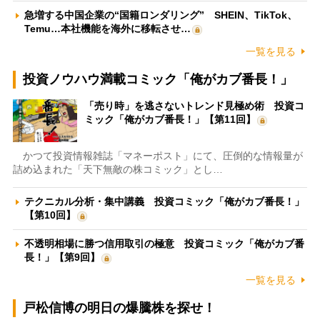
急増する中国企業の“国籍ロンダリング” SHEIN、TikTok、
Temu…本社機能を海外に移転させ…
一覧を見る
投資ノウハウ満載コミック「俺がカブ番長！」
「売り時」を逃さないトレンド見極め術 投資コ
ミック「俺がカブ番長！」【第11回】
かつて投資情報雑誌「マネーポスト」にて、圧倒的な情報量が
詰め込まれた「天下無敵の株コミック」とし…
テクニカル分析・集中講義 投資コミック「俺がカブ番長！」
【第10回】
不透明相場に勝つ信用取引の極意 投資コミック「俺がカブ番
長！」【第9回】
一覧を見る
戸松信博の明日の爆騰株を探せ！