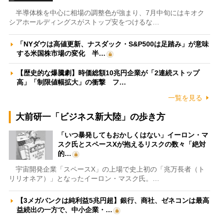
半導体株を中心に相場の調整色が強まり、7月中旬にはキオク
シアホールディングスがストップ安をつけるな…
「NYダウは高値更新、ナスダック・S&P500は足踏み」が意味
する米国株市場の変化 半…
【歴史的な爆騰劇】時価総額10兆円企業が「2連続ストップ
高」「制限値幅拡大」の衝撃 フ…
一覧を見る
大前研一「ビジネス新大陸」の歩き方
「いつ暴発してもおかしくはない」イーロン・マ
スク氏とスペースXが抱えるリスクの数々「絶対
的…
宇宙開発企業「スペースX」の上場で史上初の「兆万長者（ト
リリオネア）」となったイーロン・マスク氏。…
【3メガバンクは純利益5兆円超】銀行、商社、ゼネコンは最高
益続出の一方で、中小企業・…