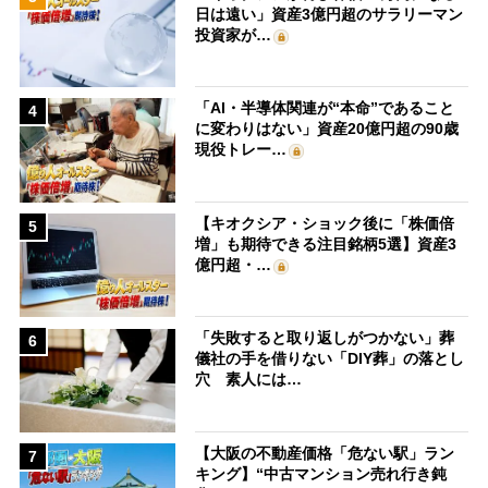
日は遠い」資産3億円超のサラリーマン
投資家が…
「AI・半導体関連が“本命”であること
4
に変わりはない」資産20億円超の90歳
現役トレー…
【キオクシア・ショック後に「株価倍
5
増」も期待できる注目銘柄5選】資産3
億円超・…
「失敗すると取り返しがつかない」葬
6
儀社の手を借りない「DIY葬」の落とし
穴 素人には…
【大阪の不動産価格「危ない駅」ラン
7
キング】“中古マンション売れ行き鈍