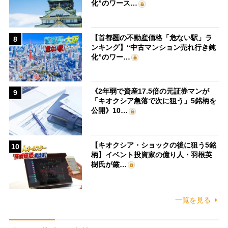
化”のワース…
【首都圏の不動産価格「危ない駅」ラ
8
ンキング】“中古マンション売れ行き鈍
化”のワー…
《2年弱で資産17.5倍の元証券マンが
9
「キオクシア急落で次に狙う」5銘柄を
公開》10…
【キオクシア・ショックの後に狙う5銘
10
柄】イベント投資家の億り人・羽根英
樹氏が厳…
一覧を見る