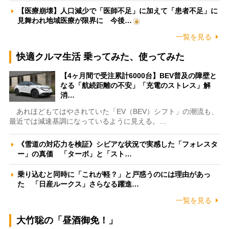
【医療崩壊】人口減少で「医師不足」に加えて「患者不足」に
見舞われ地域医療が限界に 今後…
一覧を見る
快適クルマ生活 乗ってみた、使ってみた
【4ヶ月間で受注累計6000台】BEV普及の障壁と
なる「航続距離の不安」「充電のストレス」解
消…
あれほどもてはやされていた「EV（BEV）シフト」の潮流も、
最近では減速基調になっているように見える。…
《雪道の対応力を検証》シビアな状況で実感した「フォレスタ
ー」の真価 「ターボ」と「スト…
乗り込むと同時に「これが軽？」と戸惑うのには理由があっ
た 「日産ルークス」さらなる躍進…
一覧を見る
大竹聡の「昼酒御免！」