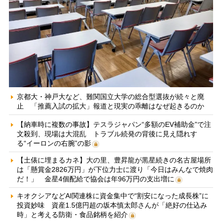
京都大・神戸大など、難関国立大学の総合型選抜が続々と廃
止 「推薦入試の拡大」報道と現実の乖離はなぜ起きるのか
【納車時に複数の事故】テスラジャパン“多額のEV補助金”で注
文殺到、現場は大混乱 トラブル続発の背後に見え隠れす
る“イーロンの右腕”の影
【土俵に埋まるカネ】大の里、豊昇龍が黒星続きの名古屋場所
は「懸賞金2826万円」が下位力士に渡り「今日はみんなで焼肉
だ！」 金星4個配給で協会は年96万円の支出増に
キオクシアなどAI関連株に資金集中で“割安になった成長株”に
投資妙味 資産1.5億円超の坂本慎太郎さんが「絶好の仕込み
時」と考える防衛・食品銘柄を紹介