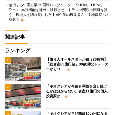
急増する中国企業の“国籍ロンダリング” SHEIN、TikTok、
Temu…本社機能を海外に移転させ、トランプ関税の回避を狙
う 現地人を隠れ蓑にした中国企業の農業参入・土地取得への
懸念も
関連記事
ランキング
【億り人オールスターが狙う20銘柄】
1
「総資産69億円超」90歳現役トレーダ
ーから“10…
「キオクシアが今後も利益を出し続け
2
るかは分からない」資産11億円の個人
投資家が…
「キオクシアが再び株価10万円になる
3