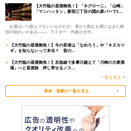
【大竹聡の昼酒御免！】「ネグローニ」「山崎」
「マンハッタン」新宿三丁目の隠れ家バーで1…
お酒はいつ飲んでもいいものだが、昼から飲むお酒にはまた格
別の味わいがある――。ライター・作家の大竹…
【大竹聡の昼酒御免！】今の若者は「なめろう」や「キヌカツ
ギ」を知らないって本当？ 昔の…
【大竹聡の昼酒御免！】京急線で多摩川越えて「川崎の大衆酒
場」へと昼酒旅 押し寄せるノス…
一覧を見る
著者・連載の一覧を見る