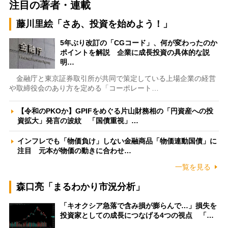
注目の著者・連載
藤川里絵「さあ、投資を始めよう！」
5年ぶり改訂の「CGコード」、何が変わったのか
ポイントを解説 企業に成長投資の具体的な説
明…
金融庁と東京証券取引所が共同で策定している上場企業の経営
や取締役会のあり方を定める「コーポレート…
【令和のPKOか】GPIFをめぐる片山財務相の「円資産への投
資拡大」発言の波紋 「国債重視」…
インフレでも「物価負け」しない金融商品「物価連動国債」に
注目 元本が物価の動きに合わせ…
一覧を見る
森口亮「まるわかり市況分析」
「キオクシア急落で含み損が膨らんで…」損失を
投資家としての成長につなげる4つの視点 「…