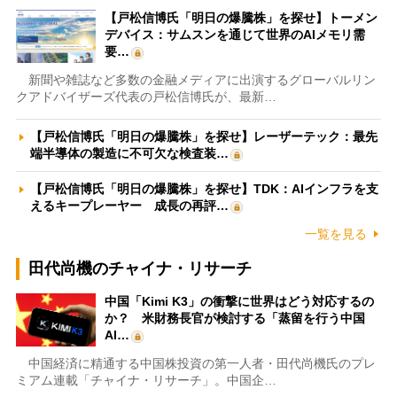
【戸松信博氏「明日の爆騰株」を探せ】トーメン
デバイス：サムスンを通じて世界のAIメモリ需
要…
新聞や雑誌など多数の金融メディアに出演するグローバルリン
クアドバイザーズ代表の戸松信博氏が、最新…
【戸松信博氏「明日の爆騰株」を探せ】レーザーテック：最先
端半導体の製造に不可欠な検査装…
【戸松信博氏「明日の爆騰株」を探せ】TDK：AIインフラを支
えるキープレーヤー 成長の再評…
一覧を見る
田代尚機のチャイナ・リサーチ
中国「Kimi K3」の衝撃に世界はどう対応するの
か？ 米財務長官が検討する「蒸留を行う中国
AI…
中国経済に精通する中国株投資の第一人者・田代尚機氏のプレ
ミアム連載「チャイナ・リサーチ」。中国企…