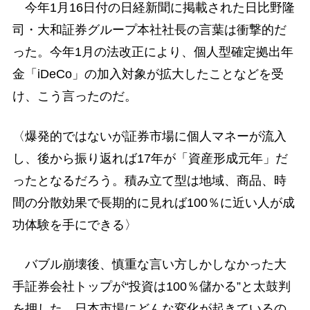
今年1月16日付の日経新聞に掲載された日比野隆
司・大和証券グループ本社社長の言葉は衝撃的だ
った。今年1月の法改正により、個人型確定拠出年
金「iDeCo」の加入対象が拡大したことなどを受
け、こう言ったのだ。
〈爆発的ではないが証券市場に個人マネーが流入
し、後から振り返れば17年が「資産形成元年」だ
ったとなるだろう。積み立て型は地域、商品、時
間の分散効果で長期的に見れば100％に近い人が成
功体験を手にできる〉
バブル崩壊後、慎重な言い方しかしなかった大
手証券会社トップが“投資は100％儲かる”と太鼓判
を押した。日本市場にどんな変化が起きているの