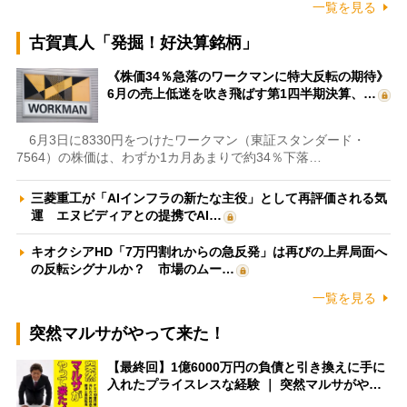
一覧を見る
古賀真人「発掘！好決算銘柄」
《株価34％急落のワークマンに特大反転の期待》
6月の売上低迷を吹き飛ばす第1四半期決算、…
6月3日に8330円をつけたワークマン（東証スタンダード・
7564）の株価は、わずか1カ月あまりで約34％下落…
三菱重工が「AIインフラの新たな主役」として再評価される気
運 エヌビディアとの提携でAI…
キオクシアHD「7万円割れからの急反発」は再びの上昇局面へ
の反転シグナルか？ 市場のムー…
一覧を見る
突然マルサがやって来た！
【最終回】1億6000万円の負債と引き換えに手に
入れたプライスレスな経験 ｜ 突然マルサがや…