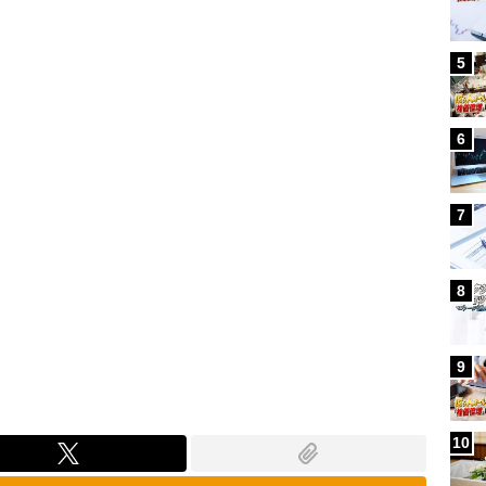
Loaded
:
100.00%
5
6
7
8
9
10