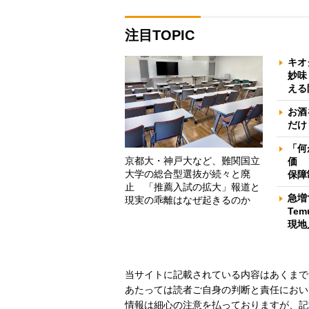
注目TOPIC
キオ
妙味
える
お酒
だけ
「何
京都大・神戸大など、難関国立
価 
大学の総合型選抜が続々と廃
保障
止 「推薦入試の拡大」報道と
急増
現実の乖離はなぜ起きるのか
Te
現地
当サイトに記載されている内容はあくまで
あたっては読者ご自身の判断と責任におい
情報は細心の注意を払っておりますが、記