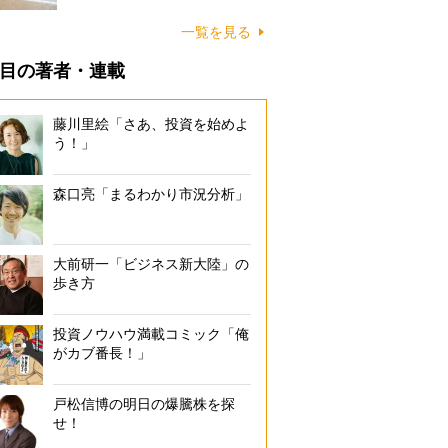
に…
一覧を見る
目の著者・連載
藤川里絵「さあ、投資を始めよ
う！」
森口亮「まるわかり市況分析」
大前研一「ビジネス新大陸」の
歩き方
投資ノウハウ満載コミック「俺
がカブ番長！」
戸松信博の明日の爆騰株を探
せ！