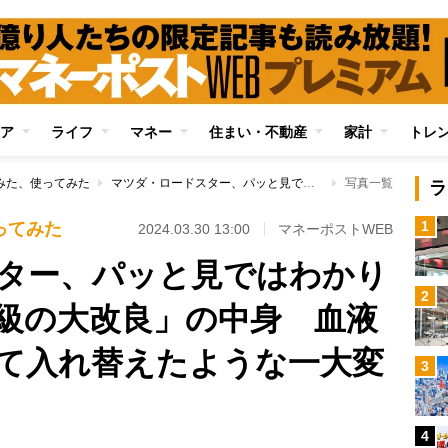
ア
ライフ
マネー
住まい・不動産
家計
トレ
みた、使ってみた
マツダ・ロードスター、パッと見ではわかりにくい「過去最大級の大改良」の中身 血液や神経系統をすべて入れ替えたような一大変革
写真一覧
ラ
1
ってみた
2024.03.30 13:00
マネーポストWEB
ター、パッと見ではわかり
2
級の大改良」の中身 血液
て入れ替えたような一大変
3
4