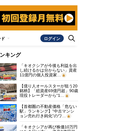
ンド
ログイン
ンキング
「キオクシアが今後も利益を出
し続けるかは分からない」資産
11億円の個人投資家…
【億り人オールスターが狙う20
銘柄】「総資産69億円超」90歳
現役トレーダーから“1…
【首都圏の不動産価格「危ない
駅」ランキング】“中古マンシ
ョン売れ行き鈍化”のワ…
「キオクシアが再び株価10万円