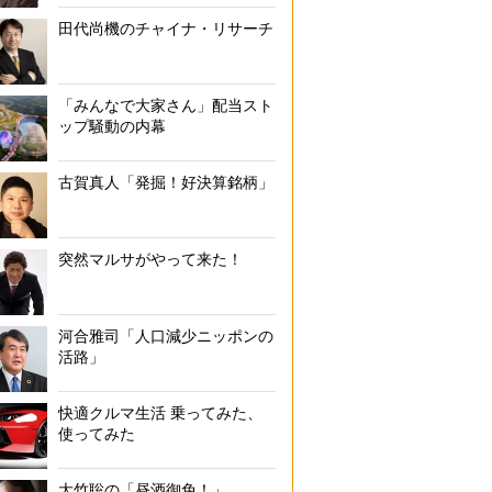
田代尚機のチャイナ・リサーチ
ライト始め、灯火類がLED化され、視認性も向上して安全性が増した。
キリとした印象に
「みんなで大家さん」配当スト
ップ騒動の内幕
古賀真人「発掘！好決算銘柄」
突然マルサがやって来た！
河合雅司「人口減少ニッポンの
活路」
快適クルマ生活 乗ってみた、
使ってみた
大竹聡の「昼酒御免！」