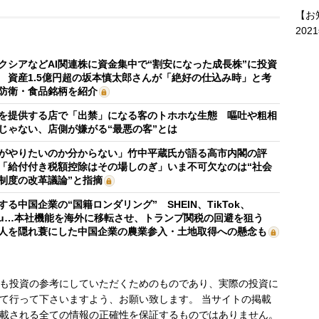
【お
202
クシアなどAI関連株に資金集中で“割安になった成長株”に投資
 資産1.5億円超の坂本慎太郎さんが「絶好の仕込み時」と考
防衛・食品銘柄を紹介
を提供する店で「出禁」になる客のトホホな生態 嘔吐や粗相
じゃない、店側が嫌がる“最悪の客”とは
がやりたいのか分からない」竹中平蔵氏が語る高市内閣の評
「給付付き税額控除はその場しのぎ」いま不可欠なのは“社会
制度の改革議論”と指摘
する中国企業の“国籍ロンダリング” SHEIN、TikTok、
mu…本社機能を海外に移転させ、トランプ関税の回避を狙う
人を隠れ蓑にした中国企業の農業参入・土地取得への懸念も
も投資の参考にしていただくためのものであり、実際の投資に
て行って下さいますよう、お願い致します。 当サイトの掲載
載される全ての情報の正確性を保証するものではありません。