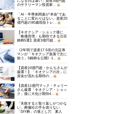
になる日は遠い」資産3億円超
のサラリーマン投資家…
「AI・半導体関連が“本命”であ
ることに変わりはない」資産20
億円超の90歳現役トレ…
【キオクシア・ショック後に
「株価倍増」も期待できる注目
銘柄5選】資産3億円超…
《2年弱で資産17.5倍の元証券
マンが「キオクシア急落で次に
狙う」5銘柄を公開》1…
【資産10億円超・かんちさんが
厳選！】「キオクシアの次」に
資金が流れる期待の…
【資産11億円マック・チェリー
さん厳選「キオクシア・ショッ
ク」後に大化け期待4…
「失敗すると取り返しがつかな
い」葬儀社の手を借りない
「DIY葬」の落とし穴 素人