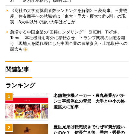
れ 「選別が本格化する時代に」
《商社の大学別就職者数ランキングを解剖》三菱商事、三井物
産、住友商事への就職者は「東大・早大・慶大で約6割」の現
実 3大学以外で強い大学はどこか
急増する中国企業の“国籍ロンダリング” SHEIN、TikTok、
Temu…本社機能を海外に移転させ、トランプ関税の回避を狙
う 現地人を隠れ蓑にした中国企業の農業参入・土地取得への
懸念も
関連記事
ランキング
老舗遊技機メーカー・豊丸産業がパチ
1
ンコ事業停止の背景 大手と中小の格
差拡大に拍車…
豊臣兄弟は転戦続きでなぜ軍費が続い
2
たのか？ 信長亡き後、秀吉・秀長の