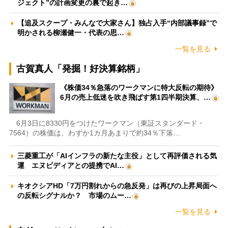
ジェクト”の計画変更の裏で起き…
【追及スクープ・みんなで大家さん】独占入手“内部議事録”で
明かされる柳瀬健一・代表の思…
一覧を見る
古賀真人「発掘！好決算銘柄」
《株価34％急落のワークマンに特大反転の期待》
6月の売上低迷を吹き飛ばす第1四半期決算、…
6月3日に8330円をつけたワークマン（東証スタンダード・
7564）の株価は、わずか1カ月あまりで約34％下落…
三菱重工が「AIインフラの新たな主役」として再評価される気
運 エヌビディアとの提携でAI…
キオクシアHD「7万円割れからの急反発」は再びの上昇局面へ
の反転シグナルか？ 市場のムー…
一覧を見る