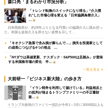
森口亮「まるわかり市況分析」
「トレンド転換のスイッチになり得る」“介入慣
れ”した市場心理を変える「日米協調為替介入」
…
日米両政府が、約28年ぶりとなる円買いの協調介入に踏み切っ
た。米国も追加介入を辞さない姿勢を示して…
「キオクシア急落で含み損が膨らんで…」損失を投資家として
の成長につなげる4つの視点 …
「NYダウは高値更新、ナスダック・S&P500は足踏み」が意味
する米国株市場の変化 半…
一覧を見る
大前研一「ビジネス新大陸」の歩き方
「イラン戦争を利用して儲けている」利益相反と
の批判が強まるトランプファミリーの不正蓄財
疑…
トランプ大統領のファミリー信託が今年1～3月に3000回以上も