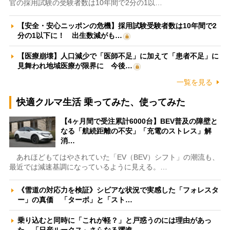
官の採用試験の受験者数は10年間で2分の1以…
【安全・安心ニッポンの危機】採用試験受験者数は10年間で2
分の1以下に！ 出生数減がも…
【医療崩壊】人口減少で「医師不足」に加えて「患者不足」に
見舞われ地域医療が限界に 今後…
一覧を見る
快適クルマ生活 乗ってみた、使ってみた
【4ヶ月間で受注累計6000台】BEV普及の障壁と
なる「航続距離の不安」「充電のストレス」解
消…
あれほどもてはやされていた「EV（BEV）シフト」の潮流も、
最近では減速基調になっているように見える。…
《雪道の対応力を検証》シビアな状況で実感した「フォレスタ
ー」の真価 「ターボ」と「スト…
乗り込むと同時に「これが軽？」と戸惑うのには理由があっ
た 「日産ルークス」さらなる躍進…