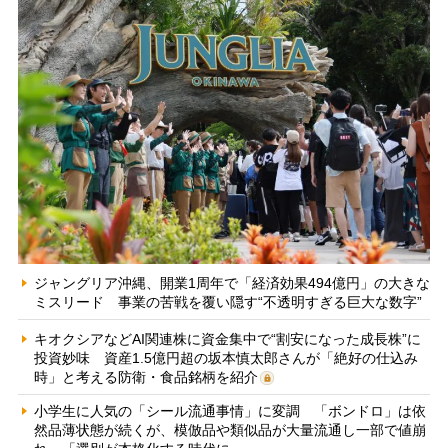
ジャングリア沖縄、開業1周年で「経済効果494億円」の大きな
ミスリード 事業の苦戦を覆い隠す“不透明すぎる巨大な数字”
キオクシアなどAI関連株に資金集中で“割安になった成長株”に
投資妙味 資産1.5億円超の坂本慎太郎さんが「絶好の仕込み
時」と考える防衛・食品銘柄を紹介
小学生に人気の「シール流通事情」に変調 「ボンドロ」は依
然品薄状態が続くが、模倣品や類似品が大量流通し一部で値崩