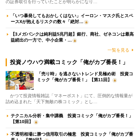
の証券取引を行っていたことが明らかになり…
「いつ暴発してもおかしくはない」イーロン・マスク氏とスペ
ースXが抱えるリスクの数々「絶対…
【3メガバンクは純利益5兆円超】銀行、商社、ゼネコンは最高
益続出の一方で、中小企業・…
一覧を見る
投資ノウハウ満載コミック「俺がカブ番長！」
「売り時」を逃さないトレンド見極め術 投資コ
ミック「俺がカブ番長！」【第11回】
かつて投資情報雑誌「マネーポスト」にて、圧倒的な情報量が
詰め込まれた「天下無敵の株コミック」とし…
テクニカル分析・集中講義 投資コミック「俺がカブ番長！」
【第10回】
不透明相場に勝つ信用取引の極意 投資コミック「俺がカブ番
長！」【第9回】