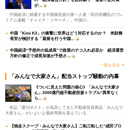
が…
中国経済に精通する中国株投資の第一人者・田代尚機氏のプレ
ミアム連載「チャイナ・リサーチ」。中国の…
中国「Kimi K3」の衝撃に世界はどう対応するのか？ 米財務
長官が検討する「蒸留を行う中国…
中国経済“予想外の低成長”で政策のテコ入れ必至か 経済運営
方針の修正で成長加速が予想さ…
一覧を見る
「みんなで大家さん」配当ストップ騒動の内幕
《ついに見えた問題の核心》「みんなで大家さ
ん」2000億円超不動産投資トラブル“異常なく
ら…
本誌『週刊ポスト』が追及してきた不動産投資商品「みんなで
大家さん」がいよいよ最終局面を迎えている…
【独走スクープ・みんなで大家さん】二転三転した“成田プロ