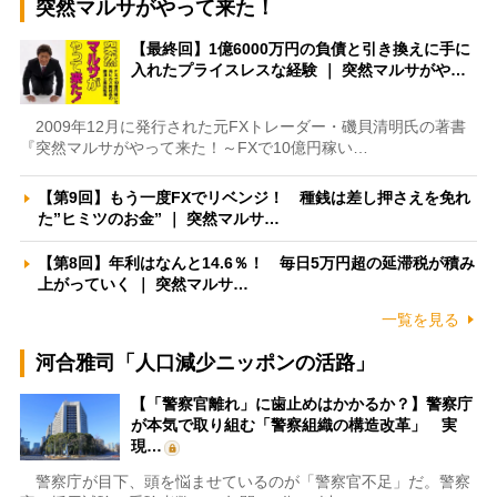
突然マルサがやって来た！
【最終回】1億6000万円の負債と引き換えに手に
入れたプライスレスな経験 ｜ 突然マルサがや…
2009年12月に発行された元FXトレーダー・磯貝清明氏の著書
『突然マルサがやって来た！～FXで10億円稼い…
【第9回】もう一度FXでリベンジ！ 種銭は差し押さえを免れ
た”ヒミツのお金” ｜ 突然マルサ…
【第8回】年利はなんと14.6％！ 毎日5万円超の延滞税が積み
上がっていく ｜ 突然マルサ…
一覧を見る
河合雅司「人口減少ニッポンの活路」
【「警察官離れ」に歯止めはかかるか？】警察庁
が本気で取り組む「警察組織の構造改革」 実
現…
警察庁が目下、頭を悩ませているのが「警察官不足」だ。警察