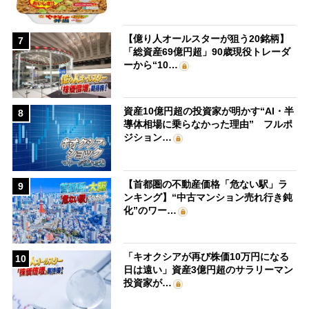
【億り人オールスターが狙う20銘柄】
7
「総資産69億円超」90歳現役トレーダ
ーから“10…
資産10億円超の投資家が明かす“AI・半
8
導体相場に乗らなかった理由” フルポ
ジション…
【首都圏の不動産価格「危ない駅」ラ
9
ンキング】“中古マンション売れ行き鈍
化”のワー…
「キオクシアが再び株価10万円になる
10
日は遠い」資産3億円超のサラリーマン
投資家が…