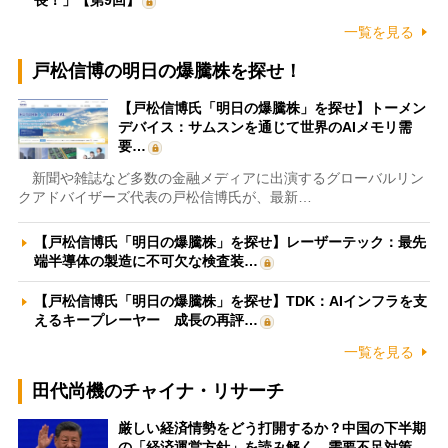
一覧を見る
戸松信博の明日の爆騰株を探せ！
【戸松信博氏「明日の爆騰株」を探せ】トーメン
デバイス：サムスンを通じて世界のAIメモリ需
要…
新聞や雑誌など多数の金融メディアに出演するグローバルリン
クアドバイザーズ代表の戸松信博氏が、最新…
【戸松信博氏「明日の爆騰株」を探せ】レーザーテック：最先
端半導体の製造に不可欠な検査装…
【戸松信博氏「明日の爆騰株」を探せ】TDK：AIインフラを支
えるキープレーヤー 成長の再評…
一覧を見る
田代尚機のチャイナ・リサーチ
厳しい経済情勢をどう打開するか？中国の下半期
の「経済運営方針」を読み解く 需要不足対策