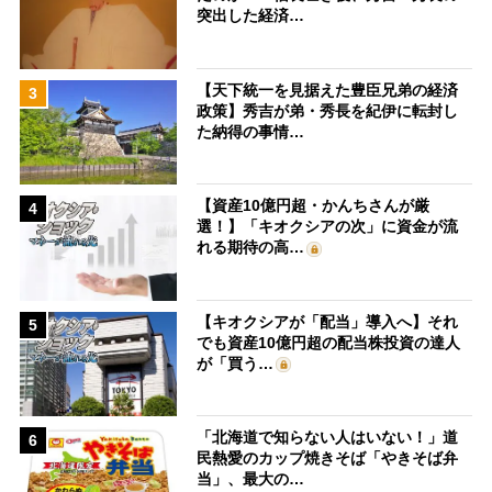
突出した経済…
【天下統一を見据えた豊臣兄弟の経済
3
政策】秀吉が弟・秀長を紀伊に転封し
た納得の事情…
【資産10億円超・かんちさんが厳
4
選！】「キオクシアの次」に資金が流
れる期待の高…
【キオクシアが「配当」導入へ】それ
5
でも資産10億円超の配当株投資の達人
が「買う…
「北海道で知らない人はいない！」道
6
民熱愛のカップ焼きそば「やきそば弁
当」、最大の…