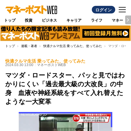
ログイン
トップ
投資
ビジネス
キャリア
ライフ
マネー
トップ
連載・著者
快適クルマ生活 乗ってみた、使ってみた
マツダ・ロード
快適クルマ生活 乗ってみた、使ってみた
2024.03.30 13:00
マネーポストWEB
マツダ・ロードスター、パッと見ではわ
かりにくい「過去最大級の大改良」の中
身 血液や神経系統をすべて入れ替えた
ような一大変革