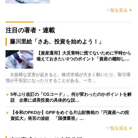
一覧を見る
注目の著者・連載
藤川里絵「さあ、投資を始めよう！」
【資産運用】大災害時に慌てないために平時から
備えておきたい3つのポイント「資産の棚卸し…
大規模な災害が起きると、株式市場が大きく動いたり、取引環
境が不安定になったりすることがある。一方…
5年ぶり改訂の「CGコード」、何が変わったのかポイントを解
説 企業に成長投資の具体的な説…
【令和のPKOか】GPIFをめぐる片山財務相の「円資産への投
資拡大」発言の波紋 「国債重視」…
一覧を見る