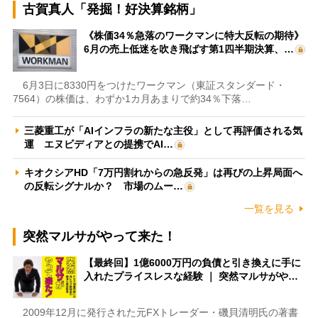
古賀真人「発掘！好決算銘柄」
《株価34％急落のワークマンに特大反転の期待》
6月の売上低迷を吹き飛ばす第1四半期決算、…
6月3日に8330円をつけたワークマン（東証スタンダード・
7564）の株価は、わずか1カ月あまりで約34％下落…
三菱重工が「AIインフラの新たな主役」として再評価される気
運 エヌビディアとの提携でAI…
キオクシアHD「7万円割れからの急反発」は再びの上昇局面へ
の反転シグナルか？ 市場のムー…
一覧を見る
突然マルサがやって来た！
【最終回】1億6000万円の負債と引き換えに手に
入れたプライスレスな経験 ｜ 突然マルサがや…
2009年12月に発行された元FXトレーダー・磯貝清明氏の著書