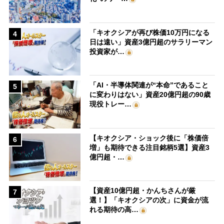
「キオクシアが再び株価10万円になる
4
日は遠い」資産3億円超のサラリーマン
投資家が…
「AI・半導体関連が“本命”であること
5
に変わりはない」資産20億円超の90歳
現役トレー…
【キオクシア・ショック後に「株価倍
6
増」も期待できる注目銘柄5選】資産3
億円超・…
【資産10億円超・かんちさんが厳
7
選！】「キオクシアの次」に資金が流
れる期待の高…