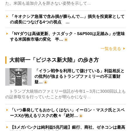
た。米国も追加介入を辞さない姿勢を示して…
「キオクシア急落で含み損が膨らんで…」損失を投資家として
の成長につなげる4つの視点 …
「NYダウは高値更新、ナスダック・S&P500は足踏み」が意味
する米国株市場の変化 半…
一覧を見る
大前研一「ビジネス新大陸」の歩き方
「イラン戦争を利用して儲けている」利益相反と
の批判が強まるトランプファミリーの不正蓄財
疑…
トランプ大統領のファミリー信託が今年1～3月に3000回以上も
の証券取引を行っていたことが明らかになり…
「いつ暴発してもおかしくはない」イーロン・マスク氏とスペ
ースXが抱えるリスクの数々「絶対…
【3メガバンクは純利益5兆円超】銀行、商社、ゼネコンは最高