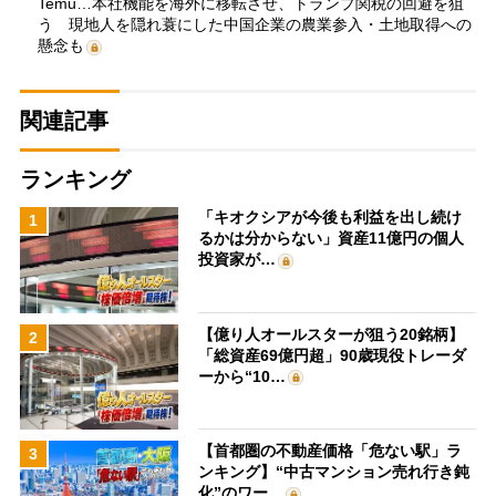
Temu…本社機能を海外に移転させ、トランプ関税の回避を狙
う 現地人を隠れ蓑にした中国企業の農業参入・土地取得への
懸念も
関連記事
ランキング
「キオクシアが今後も利益を出し続け
1
るかは分からない」資産11億円の個人
投資家が…
【億り人オールスターが狙う20銘柄】
2
「総資産69億円超」90歳現役トレーダ
ーから“10…
【首都圏の不動産価格「危ない駅」ラ
3
ンキング】“中古マンション売れ行き鈍
化”のワー…