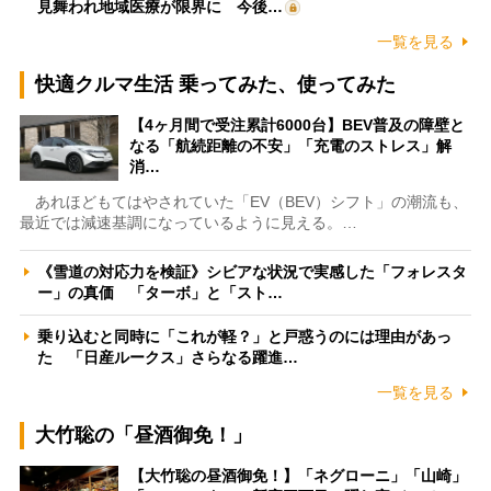
見舞われ地域医療が限界に 今後…
一覧を見る
快適クルマ生活 乗ってみた、使ってみた
【4ヶ月間で受注累計6000台】BEV普及の障壁と
なる「航続距離の不安」「充電のストレス」解
消…
あれほどもてはやされていた「EV（BEV）シフト」の潮流も、
最近では減速基調になっているように見える。…
《雪道の対応力を検証》シビアな状況で実感した「フォレスタ
ー」の真価 「ターボ」と「スト…
乗り込むと同時に「これが軽？」と戸惑うのには理由があっ
た 「日産ルークス」さらなる躍進…
一覧を見る
大竹聡の「昼酒御免！」
【大竹聡の昼酒御免！】「ネグローニ」「山崎」