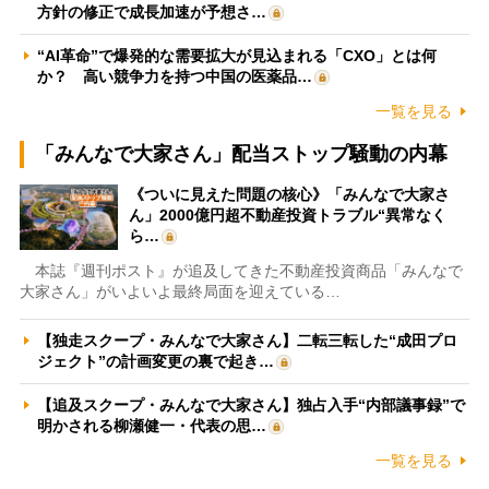
方針の修正で成長加速が予想さ…
“AI革命”で爆発的な需要拡大が見込まれる「CXO」とは何
か？ 高い競争力を持つ中国の医薬品…
一覧を見る
「みんなで大家さん」配当ストップ騒動の内幕
《ついに見えた問題の核心》「みんなで大家さ
ん」2000億円超不動産投資トラブル“異常なく
ら…
本誌『週刊ポスト』が追及してきた不動産投資商品「みんなで
大家さん」がいよいよ最終局面を迎えている…
【独走スクープ・みんなで大家さん】二転三転した“成田プロ
ジェクト”の計画変更の裏で起き…
【追及スクープ・みんなで大家さん】独占入手“内部議事録”で
明かされる柳瀬健一・代表の思…
一覧を見る