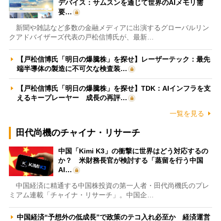
デバイス：サムスンを通じて世界のAIメモリ需
要…
新聞や雑誌など多数の金融メディアに出演するグローバルリン
クアドバイザーズ代表の戸松信博氏が、最新…
【戸松信博氏「明日の爆騰株」を探せ】レーザーテック：最先
端半導体の製造に不可欠な検査装…
【戸松信博氏「明日の爆騰株」を探せ】TDK：AIインフラを支
えるキープレーヤー 成長の再評…
一覧を見る
田代尚機のチャイナ・リサーチ
中国「Kimi K3」の衝撃に世界はどう対応するの
か？ 米財務長官が検討する「蒸留を行う中国
AI…
中国経済に精通する中国株投資の第一人者・田代尚機氏のプレ
ミアム連載「チャイナ・リサーチ」。中国企…
中国経済“予想外の低成長”で政策のテコ入れ必至か 経済運営