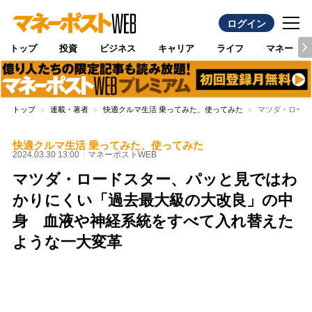
ログイン
トップ
投資
ビジネス
キャリア
ライフ
マネー
トップ
連載・著者
快適クルマ生活 乗ってみた、使ってみた
マツダ・ロード
快適クルマ生活 乗ってみた、使ってみた
2024.03.30 13:00
マネーポストWEB
マツダ・ロードスター、パッと見ではわ
かりにくい「過去最大級の大改良」の中
身 血液や神経系統をすべて入れ替えた
ような一大変革
Loaded
:
100.00%
/
Unmute