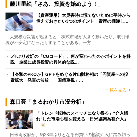
藤川里絵「さあ、投資を始めよう！」
【資産運用】大災害時に慌てないために平時から
備えておきたい3つのポイント「資産の棚卸し…
大規模な災害が起きると、株式市場が大きく動いたり、取引環
境が不安定になったりすることがある。一方…
5年ぶり改訂の「CGコード」、何が変わったのかポイントを解
説 企業に成長投資の具体的な説…
【令和のPKOか】GPIFをめぐる片山財務相の「円資産への投
資拡大」発言の波紋 「国債重視」…
一覧を見る
森口亮「まるわかり市況分析」
「トレンド転換のスイッチになり得る」“介入慣
れ”した市場心理を変える「日米協調為替介入」
…
日米両政府が、約28年ぶりとなる円買いの協調介入に踏み切っ