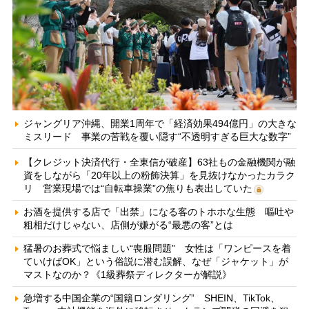
ジャングリア沖縄、開業1周年で「経済効果494億円」の大きな
ミスリード 事業の苦戦を覆い隠す“不透明すぎる巨大な数字”
【クレジット決済代行・全東信が破産】63社もの金融機関が融
資をしながら「20年以上の粉飾決算」を見抜けなかったカラク
リ 営業現場では“自転車操業”の焦りも表出していた
お酒を提供する店で「出禁」になる客のトホホな生態 嘔吐や
粗相だけじゃない、店側が嫌がる“最悪の客”とは
猛暑のお葬式で悩ましい“喪服問題” 女性は「ワンピースを着
ていけばOK」という俗説に潜む誤解、なぜ「ジャケット」が
マストなのか？《1級葬祭ディレクターが解説》
急増する中国企業の“国籍ロンダリング” SHEIN、TikTok、