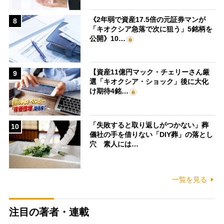
《2年弱で資産17.5倍の元証券マンが
8
「キオクシア急落で次に狙う」5銘柄を
公開》10…
【資産11億円マック・チェリーさん厳
9
選「キオクシア・ショック」後に大化
け期待4銘…
「失敗すると取り返しがつかない」葬
10
儀社の手を借りない「DIY葬」の落とし
穴 素人には…
一覧を見る
注目の著者・連載