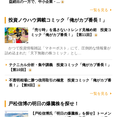
益続出の一方で、中小企業・…
一覧を見る
投資ノウハウ満載コミック「俺がカブ番長！」
「売り時」を逃さないトレンド見極め術 投資コ
ミック「俺がカブ番長！」【第11回】
かつて投資情報雑誌「マネーポスト」にて、圧倒的な情報量が
詰め込まれた「天下無敵の株コミック」とし…
テクニカル分析・集中講義 投資コミック「俺がカブ番長！」
【第10回】
不透明相場に勝つ信用取引の極意 投資コミック「俺がカブ番
長！」【第9回】
一覧を見る
戸松信博の明日の爆騰株を探せ！
【戸松信博氏「明日の爆騰株」を探せ】トーメン