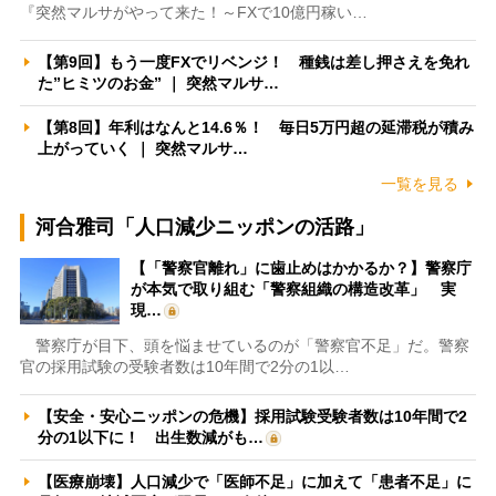
『突然マルサがやって来た！～FXで10億円稼い…
【第9回】もう一度FXでリベンジ！ 種銭は差し押さえを免れ
た”ヒミツのお金” ｜ 突然マルサ…
【第8回】年利はなんと14.6％！ 毎日5万円超の延滞税が積み
上がっていく ｜ 突然マルサ…
一覧を見る
河合雅司「人口減少ニッポンの活路」
【「警察官離れ」に歯止めはかかるか？】警察庁
が本気で取り組む「警察組織の構造改革」 実
現…
警察庁が目下、頭を悩ませているのが「警察官不足」だ。警察
官の採用試験の受験者数は10年間で2分の1以…
【安全・安心ニッポンの危機】採用試験受験者数は10年間で2
分の1以下に！ 出生数減がも…
【医療崩壊】人口減少で「医師不足」に加えて「患者不足」に