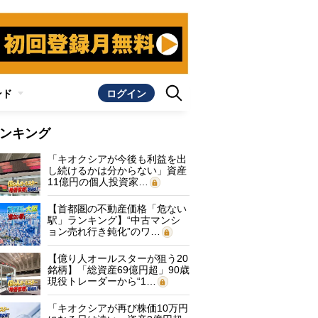
ンド
ログイン
ンキング
「キオクシアが今後も利益を出
し続けるかは分からない」資産
11億円の個人投資家…
【首都圏の不動産価格「危ない
駅」ランキング】“中古マンシ
ョン売れ行き鈍化”のワ…
【億り人オールスターが狙う20
銘柄】「総資産69億円超」90歳
現役トレーダーから“1…
「キオクシアが再び株価10万円