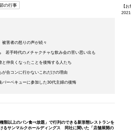
節の行事
【お
202
 被害者の怒りの声が続々
たち 若手時代のメチャクチャな飲み会の苦い思い出も
僚と仲良くなったことを後悔する人たち
ちが合コンに行かないこれだけの理由
族バーベキューに参加した30代主婦の後悔
0種類以上のパン食べ放題」で行列のできる新形態レストランを
けるサンマルクホールディングス 同社に聞いた「店舗展開の