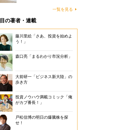
に…
一覧を見る
目の著者・連載
藤川里絵「さあ、投資を始めよ
う！」
森口亮「まるわかり市況分析」
大前研一「ビジネス新大陸」の
歩き方
投資ノウハウ満載コミック「俺
がカブ番長！」
戸松信博の明日の爆騰株を探
せ！