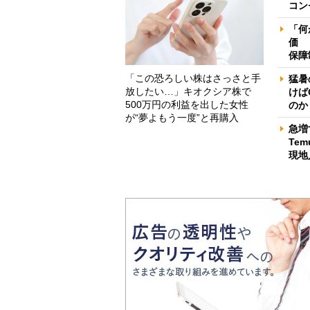
コン
「何
価 
保障
「この恐ろしい株はさっさと手
猛暑
放したい…」キオクシア株で
けば
500万円の利益を出した女性
のか
が“夢よもう一度”と再購入
急増
Te
現地