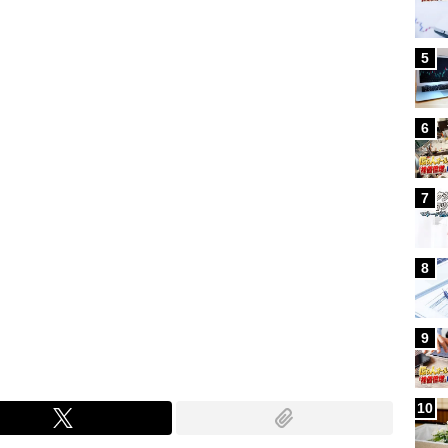
Loaded
:
100.00%
/
5
6
7
8
9
10