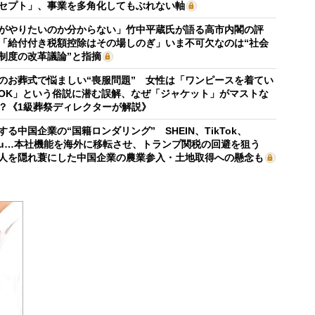
セプト」、事業を多角化してもぶれない軸
がやりたいのか分からない」竹中平蔵氏が語る高市内閣の評
「給付付き税額控除はその場しのぎ」いま不可欠なのは“社会
制度の改革議論”と指摘
のお葬式で悩ましい“喪服問題” 女性は「ワンピースを着てい
OK」という俗説に潜む誤解、なぜ「ジャケット」がマストな
？《1級葬祭ディレクターが解説》
する中国企業の“国籍ロンダリング” SHEIN、TikTok、
mu…本社機能を海外に移転させ、トランプ関税の回避を狙う
人を隠れ蓑にした中国企業の農業参入・土地取得への懸念も