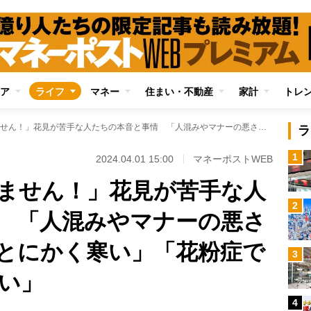
ア
ライフ
マネー
住まい・不動産
家計
トレ
「誘われても行きません！」花見が苦手な人たちの本音と事情 「人混みやマナーの悪さに気が滅入る」「とにかく寒い」「花粉症でそれどころじゃない」
ラ
1
2024.04.01 15:00
マネーポストWEB
ません！」花見が苦手な人
2
 「人混みやマナーの悪さ
とにかく寒い」「花粉症で
3
い」
4