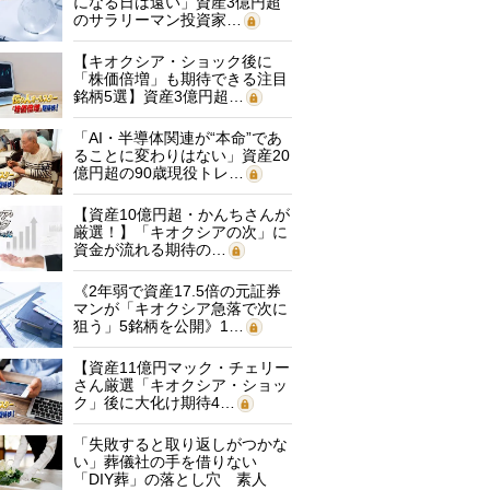
になる日は遠い」資産3億円超
のサラリーマン投資家…
【キオクシア・ショック後に
「株価倍増」も期待できる注目
銘柄5選】資産3億円超…
「AI・半導体関連が“本命”であ
ることに変わりはない」資産20
億円超の90歳現役トレ…
【資産10億円超・かんちさんが
厳選！】「キオクシアの次」に
資金が流れる期待の…
《2年弱で資産17.5倍の元証券
マンが「キオクシア急落で次に
狙う」5銘柄を公開》1…
【資産11億円マック・チェリー
さん厳選「キオクシア・ショッ
ク」後に大化け期待4…
「失敗すると取り返しがつかな
い」葬儀社の手を借りない
「DIY葬」の落とし穴 素人