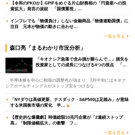
【令和のPKOか】GPIFをめぐる片山財務相の「円資産への投
資拡大」発言の波紋 「国債重視」…
インフレでも「物価負け」しない金融商品「物価連動国債」に
注目 元本が物価の動きに合わせ…
一覧を見る
森口亮「まるわかり市況分析」
「キオクシア急落で含み損が膨らんで…」損失を
投資家としての成長につなげる4つの視点 「…
半導体株を中心に相場の調整色が強まり、7月中旬にはキオク
シアホールディングスがストップ安をつけるな…
「NYダウは高値更新、ナスダック・S&P500は足踏み」が意味
する米国株市場の変化 半…
【歴史的な爆騰劇】時価総額10兆円企業が「2連続ストップ
高」「制限値幅拡大」の衝撃 フ…
一覧を見る