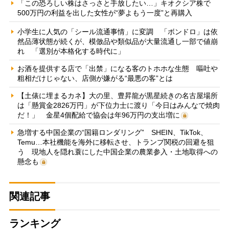
「この恐ろしい株はさっさと手放したい…」キオクシア株で
500万円の利益を出した女性が“夢よもう一度”と再購入
小学生に人気の「シール流通事情」に変調 「ボンドロ」は依
然品薄状態が続くが、模倣品や類似品が大量流通し一部で値崩
れ 「選別が本格化する時代に」
お酒を提供する店で「出禁」になる客のトホホな生態 嘔吐や
粗相だけじゃない、店側が嫌がる“最悪の客”とは
【土俵に埋まるカネ】大の里、豊昇龍が黒星続きの名古屋場所
は「懸賞金2826万円」が下位力士に渡り「今日はみんなで焼肉
だ！」 金星4個配給で協会は年96万円の支出増に
急増する中国企業の“国籍ロンダリング” SHEIN、TikTok、
Temu…本社機能を海外に移転させ、トランプ関税の回避を狙
う 現地人を隠れ蓑にした中国企業の農業参入・土地取得への
懸念も
関連記事
ランキング