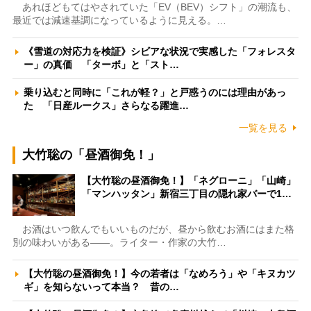
あれほどもてはやされていた「EV（BEV）シフト」の潮流も、
最近では減速基調になっているように見える。…
《雪道の対応力を検証》シビアな状況で実感した「フォレスタ
ー」の真価 「ターボ」と「スト…
乗り込むと同時に「これが軽？」と戸惑うのには理由があっ
た 「日産ルークス」さらなる躍進…
一覧を見る
大竹聡の「昼酒御免！」
【大竹聡の昼酒御免！】「ネグローニ」「山崎」
「マンハッタン」新宿三丁目の隠れ家バーで1…
お酒はいつ飲んでもいいものだが、昼から飲むお酒にはまた格
別の味わいがある――。ライター・作家の大竹…
【大竹聡の昼酒御免！】今の若者は「なめろう」や「キヌカツ
ギ」を知らないって本当？ 昔の…