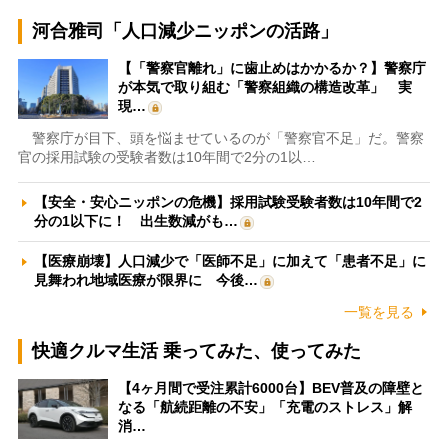
河合雅司「人口減少ニッポンの活路」
【「警察官離れ」に歯止めはかかるか？】警察庁
が本気で取り組む「警察組織の構造改革」 実
現…
警察庁が目下、頭を悩ませているのが「警察官不足」だ。警察
官の採用試験の受験者数は10年間で2分の1以…
【安全・安心ニッポンの危機】採用試験受験者数は10年間で2
分の1以下に！ 出生数減がも…
【医療崩壊】人口減少で「医師不足」に加えて「患者不足」に
見舞われ地域医療が限界に 今後…
一覧を見る
快適クルマ生活 乗ってみた、使ってみた
【4ヶ月間で受注累計6000台】BEV普及の障壁と
なる「航続距離の不安」「充電のストレス」解
消…