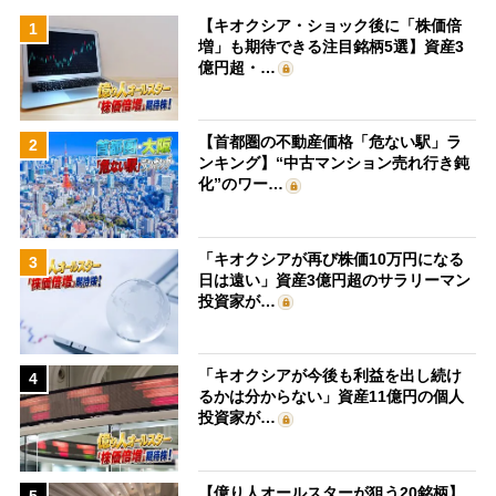
【キオクシア・ショック後に「株価倍
1
増」も期待できる注目銘柄5選】資産3
億円超・…
【首都圏の不動産価格「危ない駅」ラ
2
ンキング】“中古マンション売れ行き鈍
化”のワー…
「キオクシアが再び株価10万円になる
3
日は遠い」資産3億円超のサラリーマン
投資家が…
「キオクシアが今後も利益を出し続け
4
るかは分からない」資産11億円の個人
投資家が…
【億り人オールスターが狙う20銘柄】
5