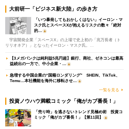
大前研一「ビジネス新大陸」の歩き方
「いつ暴発してもおかしくはない」イーロン・マ
スク氏とスペースXが抱えるリスクの数々「絶対
的…
宇宙開発企業「スペースX」の上場で史上初の「兆万長者（ト
リリオネア）」となったイーロン・マスク氏。…
【3メガバンクは純利益5兆円超】銀行、商社、ゼネコンは最高
益続出の一方で、中小企業・…
急増する中国企業の“国籍ロンダリング” SHEIN、TikTok、
Temu…本社機能を海外に移転させ…
一覧を見る
投資ノウハウ満載コミック「俺がカブ番長！」
「売り時」を逃さないトレンド見極め術 投資コ
ミック「俺がカブ番長！」【第11回】