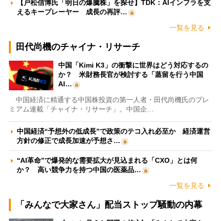
【戸松信博氏「明日の爆騰株」を探せ】TDK：AIインフラを支
えるキープレーヤー 成長の再評…
一覧を見る
田代尚機のチャイナ・リサーチ
中国「Kimi K3」の衝撃に世界はどう対応するの
か？ 米財務長官が検討する「蒸留を行う中国
AI…
中国経済に精通する中国株投資の第一人者・田代尚機氏のプレ
ミアム連載「チャイナ・リサーチ」。中国企…
中国経済“予想外の低成長”で政策のテコ入れ必至か 経済運営
方針の修正で成長加速が予想さ…
“AI革命”で爆発的な需要拡大が見込まれる「CXO」とは何
か？ 高い競争力を持つ中国の医薬品…
一覧を見る
「みんなで大家さん」配当ストップ騒動の内幕