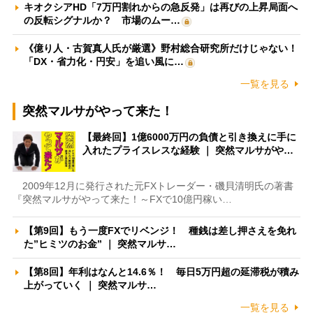
キオクシアHD「7万円割れからの急反発」は再びの上昇局面へ
の反転シグナルか？ 市場のムー…
《億り人・古賀真人氏が厳選》野村総合研究所だけじゃない！
「DX・省力化・円安」を追い風に…
一覧を見る
突然マルサがやって来た！
【最終回】1億6000万円の負債と引き換えに手に
入れたプライスレスな経験 ｜ 突然マルサがや…
2009年12月に発行された元FXトレーダー・磯貝清明氏の著書
『突然マルサがやって来た！～FXで10億円稼い…
【第9回】もう一度FXでリベンジ！ 種銭は差し押さえを免れ
た”ヒミツのお金” ｜ 突然マルサ…
【第8回】年利はなんと14.6％！ 毎日5万円超の延滞税が積み
上がっていく ｜ 突然マルサ…
一覧を見る