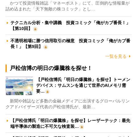
かつて投資情報雑誌「マネーポスト」にて、圧倒的な情報量が
詰め込まれた「天下無敵の株コミック」とし…
テクニカル分析・集中講義 投資コミック「俺がカブ番長！」
【第10回】
不透明相場に勝つ信用取引の極意 投資コミック「俺がカブ番
長！」【第9回】
一覧を見る
戸松信博の明日の爆騰株を探せ！
【戸松信博氏「明日の爆騰株」を探せ】トーメン
デバイス：サムスンを通じて世界のAIメモリ需
要…
新聞や雑誌など多数の金融メディアに出演するグローバルリン
クアドバイザーズ代表の戸松信博氏が、最新…
【戸松信博氏「明日の爆騰株」を探せ】レーザーテック：最先
端半導体の製造に不可欠な検査装…