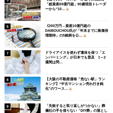
「総資産69億円超」90歳現役トレーダ
ーから“10…
《200万円→資産10億円超の
6
DAIBOUCHOU氏が「年末までに株価倍
増期待」の5銘柄を公…
ドライアイスを使わず遺体を保つ「エ
7
ンバーミング」が日本でも普及 1～2
週間は問…
【大阪の不動産価格「危ない駅」ラン
8
キング】“中古マンション売れ行き鈍
化”のワース…
「失敗すると取り返しがつかない」葬
9
儀社の手を借りない「DIY葬」の落とし