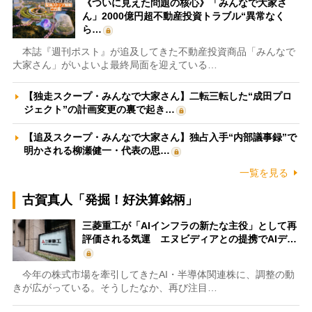
《ついに見えた問題の核心》「みんなで大家さ
ん」2000億円超不動産投資トラブル“異常なく
ら…
本誌『週刊ポスト』が追及してきた不動産投資商品「みんなで
大家さん」がいよいよ最終局面を迎えている…
【独走スクープ・みんなで大家さん】二転三転した“成田プロ
ジェクト”の計画変更の裏で起き…
【追及スクープ・みんなで大家さん】独占入手“内部議事録”で
明かされる柳瀬健一・代表の思…
一覧を見る
古賀真人「発掘！好決算銘柄」
三菱重工が「AIインフラの新たな主役」として再
評価される気運 エヌビディアとの提携でAIデ…
今年の株式市場を牽引してきたAI・半導体関連株に、調整の動
きが広がっている。そうしたなか、再び注目…