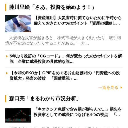
藤川里絵「さあ、投資を始めよう！」
【資産運用】大災害時に慌てないために平時から
備えておきたい3つのポイント「資産の棚卸し…
大規模な災害が起きると、株式市場が大きく動いたり、取引環
境が不安定になったりすることがある。一方…
5年ぶり改訂の「CGコード」、何が変わったのかポイントを解
説 企業に成長投資の具体的な説…
【令和のPKOか】GPIFをめぐる片山財務相の「円資産への投
資拡大」発言の波紋 「国債重視」…
一覧を見る
森口亮「まるわかり市況分析」
「キオクシア急落で含み損が膨らんで…」損失を
投資家としての成長につなげる4つの視点 「…