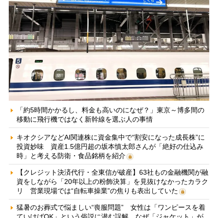
「約5時間かかるし、料金も高いのになぜ？」東京～博多間の
移動に飛行機ではなく新幹線を選ぶ人の事情
キオクシアなどAI関連株に資金集中で“割安になった成長株”に
投資妙味 資産1.5億円超の坂本慎太郎さんが「絶好の仕込み
時」と考える防衛・食品銘柄を紹介
【クレジット決済代行・全東信が破産】63社もの金融機関が融
資をしながら「20年以上の粉飾決算」を見抜けなかったカラク
リ 営業現場では“自転車操業”の焦りも表出していた
猛暑のお葬式で悩ましい“喪服問題” 女性は「ワンピースを着
ていけばOK」という俗説に潜む誤解、なぜ「ジャケット」が