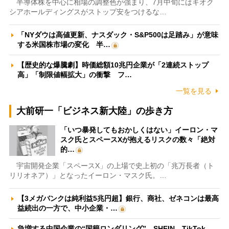
半導体株を中心に相場の調整色が強まり、7月中旬にはキオク
シアホールディングスがストップ安をつけるな…
「NYダウは高値更新、ナスダック・S&P500は足踏み」が意味
する米国株市場の変化 半…
【歴史的な爆騰劇】時価総額10兆円企業が「2連続ストップ
高」「制限値幅拡大」の衝撃 フ…
一覧を見る
大前研一「ビジネス新大陸」の歩き方
「いつ暴発してもおかしくはない」イーロン・マ
スク氏とスペースXが抱えるリスクの数々「絶対
的…
宇宙開発企業「スペースX」の上場で史上初の「兆万長者（ト
リリオネア）」となったイーロン・マスク氏。…
【3メガバンクは純利益5兆円超】銀行、商社、ゼネコンは最高
益続出の一方で、中小企業・…
急増する中国企業の“国籍ロンダリング” SHEIN、TikTok、