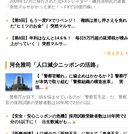
2009年12月に発行された元FXトレーダー・磯貝清明氏の著書
『突然マルサがやって来た！～FXで10億円稼い…
【第9回】もう一度FXでリベンジ！ 種銭は差し押さえを免れ
た”ヒミツのお金” ｜ 突然マルサ…
【第8回】年利はなんと14.6％！ 毎日5万円超の延滞税が積み
上がっていく ｜ 突然マルサ…
一覧を見る
河合雅司「人口減少ニッポンの活路」
【「警察官離れ」に歯止めはかかるか？】警察庁
が本気で取り組む「警察組織の構造改革」 実
現…
警察庁が目下、頭を悩ませているのが「警察官不足」だ。警察
官の採用試験の受験者数は10年間で2分の1以…
【安全・安心ニッポンの危機】採用試験受験者数は10年間で2
分の1以下に！ 出生数減がも…
【医療崩壊】人口減少で「医師不足」に加えて「患者不足」に