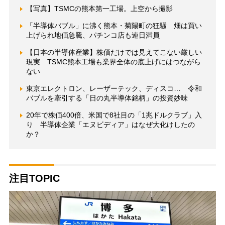
【写真】TSMCの熊本第一工場。上空から撮影
「半導体バブル」に沸く熊本・菊陽町の狂騒 畑は買い
上げられ地価急騰、パチンコ店も連日満員
【日本の半導体産業】株価だけでは見えてこない厳しい
現実 TSMC熊本工場も業界全体の底上げにはつながら
ない
東京エレクトロン、レーザーテック、ディスコ… 令和
バブルを牽引する「日の丸半導体銘柄」の投資妙味
20年で株価400倍、米国で8社目の「1兆ドルクラブ」入
り 半導体企業「エヌビディア」はなぜ大化けしたの
か？
注目TOPIC