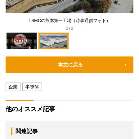
写真
TSMCの熊本第一工場（時事通信フォト）
2
/
2
本文に戻る
企業
半導体
他のオススメ記事
関連記事