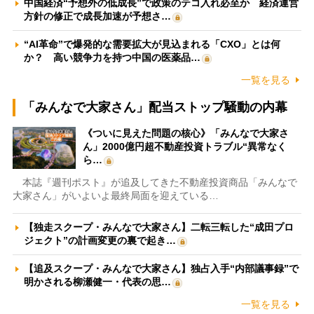
中国経済“予想外の低成長”で政策のテコ入れ必至か 経済運営
方針の修正で成長加速が予想さ…
“AI革命”で爆発的な需要拡大が見込まれる「CXO」とは何
か？ 高い競争力を持つ中国の医薬品…
一覧を見る
「みんなで大家さん」配当ストップ騒動の内幕
《ついに見えた問題の核心》「みんなで大家さ
ん」2000億円超不動産投資トラブル“異常なく
ら…
本誌『週刊ポスト』が追及してきた不動産投資商品「みんなで
大家さん」がいよいよ最終局面を迎えている…
【独走スクープ・みんなで大家さん】二転三転した“成田プロ
ジェクト”の計画変更の裏で起き…
【追及スクープ・みんなで大家さん】独占入手“内部議事録”で
明かされる柳瀬健一・代表の思…
一覧を見る