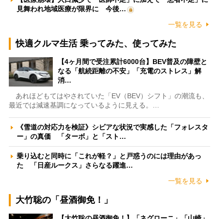
見舞われ地域医療が限界に 今後…
一覧を見る
快適クルマ生活 乗ってみた、使ってみた
【4ヶ月間で受注累計6000台】BEV普及の障壁と
なる「航続距離の不安」「充電のストレス」解
消…
あれほどもてはやされていた「EV（BEV）シフト」の潮流も、
最近では減速基調になっているように見える。…
《雪道の対応力を検証》シビアな状況で実感した「フォレスタ
ー」の真価 「ターボ」と「スト…
乗り込むと同時に「これが軽？」と戸惑うのには理由があっ
た 「日産ルークス」さらなる躍進…
一覧を見る
大竹聡の「昼酒御免！」
【大竹聡の昼酒御免！】「ネグローニ」「山崎」