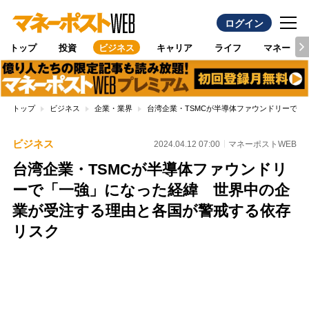
ログイン
トップ
投資
ビジネス
キャリア
ライフ
マネー
トップ
ビジネス
企業・業界
台湾企業・TSMCが半導体ファウンドリーで
ビジネス
2024.04.12 07:00
マネーポストWEB
台湾企業・TSMCが半導体ファウンドリ
ーで「一強」になった経緯 世界中の企
業が受注する理由と各国が警戒する依存
リスク
Loaded
:
100.00%
/
Unmute