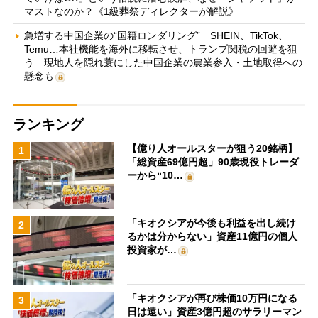
マストなのか？《1級葬祭ディレクターが解説》
急増する中国企業の“国籍ロンダリング” SHEIN、TikTok、
Temu…本社機能を海外に移転させ、トランプ関税の回避を狙
う 現地人を隠れ蓑にした中国企業の農業参入・土地取得への
懸念も
ランキング
【億り人オールスターが狙う20銘柄】
1
「総資産69億円超」90歳現役トレーダ
ーから“10…
「キオクシアが今後も利益を出し続け
2
るかは分からない」資産11億円の個人
投資家が…
「キオクシアが再び株価10万円になる
3
日は遠い」資産3億円超のサラリーマン