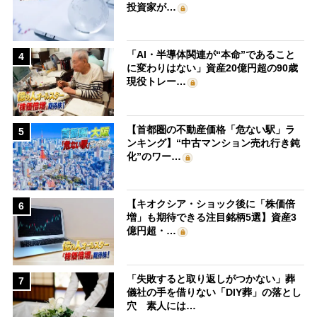
投資家が…
「AI・半導体関連が“本命”であること
4
に変わりはない」資産20億円超の90歳
現役トレー…
【首都圏の不動産価格「危ない駅」ラ
5
ンキング】“中古マンション売れ行き鈍
化”のワー…
【キオクシア・ショック後に「株価倍
6
増」も期待できる注目銘柄5選】資産3
億円超・…
「失敗すると取り返しがつかない」葬
7
儀社の手を借りない「DIY葬」の落とし
穴 素人には…