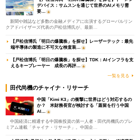
デバイス：サムスンを通じて世界のAIメモリ需
要…
新聞や雑誌など多数の金融メディアに出演するグローバルリン
クアドバイザーズ代表の戸松信博氏が、最新…
【戸松信博氏「明日の爆騰株」を探せ】レーザーテック：最先
端半導体の製造に不可欠な検査装…
【戸松信博氏「明日の爆騰株」を探せ】TDK：AIインフラを支
えるキープレーヤー 成長の再評…
一覧を見る
田代尚機のチャイナ・リサーチ
中国「Kimi K3」の衝撃に世界はどう対応するの
か？ 米財務長官が検討する「蒸留を行う中国
AI…
中国経済に精通する中国株投資の第一人者・田代尚機氏のプレ
ミアム連載「チャイナ・リサーチ」。中国企…