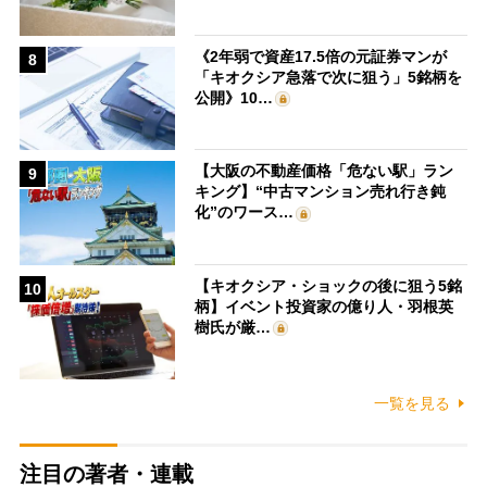
《2年弱で資産17.5倍の元証券マンが
8
「キオクシア急落で次に狙う」5銘柄を
公開》10…
【大阪の不動産価格「危ない駅」ラン
9
キング】“中古マンション売れ行き鈍
化”のワース…
【キオクシア・ショックの後に狙う5銘
10
柄】イベント投資家の億り人・羽根英
樹氏が厳…
一覧を見る
注目の著者・連載