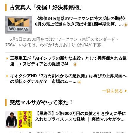
古賀真人「発掘！好決算銘柄」
《株価34％急落のワークマンに特大反転の期待》
6月の売上低迷を吹き飛ばす第1四半期決算、…
6月3日に8330円をつけたワークマン（東証スタンダード・
7564）の株価は、わずか1カ月あまりで約34％下落…
三菱重工が「AIインフラの新たな主役」として再評価される気
運 エヌビディアとの提携でAI…
キオクシアHD「7万円割れからの急反発」は再びの上昇局面へ
の反転シグナルか？ 市場のムー…
一覧を見る
突然マルサがやって来た！
【最終回】1億6000万円の負債と引き換えに手に
入れたプライスレスな経験 ｜ 突然マルサがや…