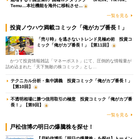
Temu…本社機能を海外に移転させ…
一覧を見る
投資ノウハウ満載コミック「俺がカブ番長！」
「売り時」を逃さないトレンド見極め術 投資コ
ミック「俺がカブ番長！」【第11回】
かつて投資情報雑誌「マネーポスト」にて、圧倒的な情報量が
詰め込まれた「天下無敵の株コミック」とし…
テクニカル分析・集中講義 投資コミック「俺がカブ番長！」
【第10回】
不透明相場に勝つ信用取引の極意 投資コミック「俺がカブ番
長！」【第9回】
一覧を見る
戸松信博の明日の爆騰株を探せ！
【戸松信博氏「明日の爆騰株」を探せ】トーメン