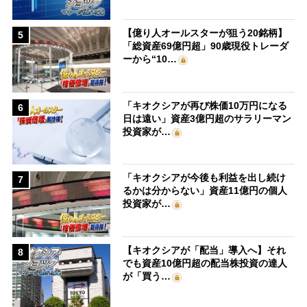
【億り人オールスターが狙う20銘柄】
5
「総資産69億円超」90歳現役トレーダ
ーから“10…
「キオクシアが再び株価10万円になる
6
日は遠い」資産3億円超のサラリーマン
投資家が…
「キオクシアが今後も利益を出し続け
7
るかは分からない」資産11億円の個人
投資家が…
【キオクシアが「配当」導入へ】それ
8
でも資産10億円超の配当株投資の達人
が「買う…