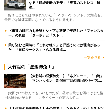
なる「航続距離の不安」「充電のストレス」解
消…
あれほどもてはやされていた「EV（BEV）シフト」の潮流も、
最近では減速基調になっているように見える。…
《雪道の対応力を検証》シビアな状況で実感した「フォレスタ
ー」の真価 「ターボ」と「スト…
乗り込むと同時に「これが軽？」と戸惑うのには理由があっ
た 「日産ルークス」さらなる躍進…
一覧を見る
大竹聡の「昼酒御免！」
【大竹聡の昼酒御免！】「ネグローニ」「山崎」
「マンハッタン」新宿三丁目の隠れ家バーで1…
お酒はいつ飲んでもいいものだが、昼から飲むお酒にはまた格
別の味わいがある――。ライター・作家の大竹…
【大竹聡の昼酒御免！】今の若者は「なめろう」や「キヌカツ