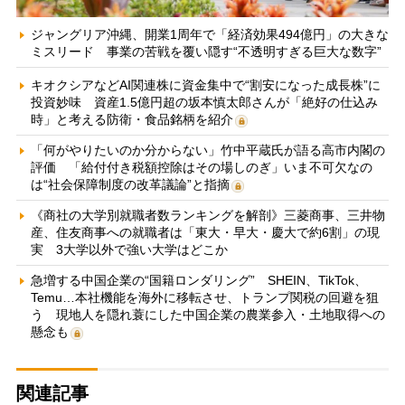
ジャングリア沖縄、開業1周年で「経済効果494億円」の大きな
ミスリード 事業の苦戦を覆い隠す“不透明すぎる巨大な数字”
キオクシアなどAI関連株に資金集中で“割安になった成長株”に
投資妙味 資産1.5億円超の坂本慎太郎さんが「絶好の仕込み
時」と考える防衛・食品銘柄を紹介
「何がやりたいのか分からない」竹中平蔵氏が語る高市内閣の
評価 「給付付き税額控除はその場しのぎ」いま不可欠なの
は“社会保障制度の改革議論”と指摘
《商社の大学別就職者数ランキングを解剖》三菱商事、三井物
産、住友商事への就職者は「東大・早大・慶大で約6割」の現
実 3大学以外で強い大学はどこか
急増する中国企業の“国籍ロンダリング” SHEIN、TikTok、
Temu…本社機能を海外に移転させ、トランプ関税の回避を狙
う 現地人を隠れ蓑にした中国企業の農業参入・土地取得への
懸念も
関連記事