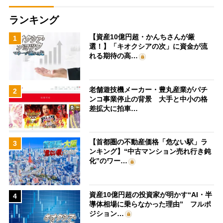
ランキング
【資産10億円超・かんちさんが厳
1
選！】「キオクシアの次」に資金が流
れる期待の高…
老舗遊技機メーカー・豊丸産業がパチ
2
ンコ事業停止の背景 大手と中小の格
差拡大に拍車…
【首都圏の不動産価格「危ない駅」ラ
3
ンキング】“中古マンション売れ行き鈍
化”のワー…
資産10億円超の投資家が明かす“AI・半
4
導体相場に乗らなかった理由” フルポ
ジション…