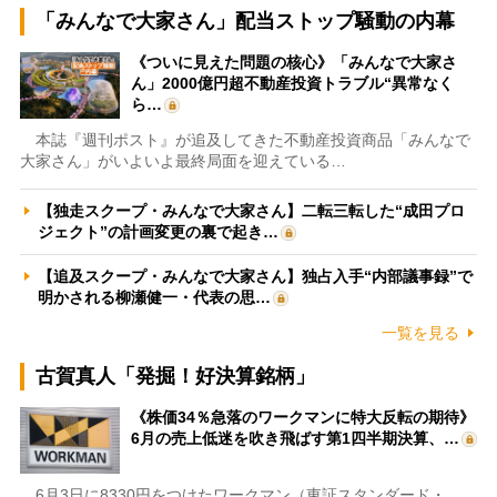
「みんなで大家さん」配当ストップ騒動の内幕
《ついに見えた問題の核心》「みんなで大家さ
ん」2000億円超不動産投資トラブル“異常なく
ら…
本誌『週刊ポスト』が追及してきた不動産投資商品「みんなで
大家さん」がいよいよ最終局面を迎えている…
【独走スクープ・みんなで大家さん】二転三転した“成田プロ
ジェクト”の計画変更の裏で起き…
【追及スクープ・みんなで大家さん】独占入手“内部議事録”で
明かされる柳瀬健一・代表の思…
一覧を見る
古賀真人「発掘！好決算銘柄」
《株価34％急落のワークマンに特大反転の期待》
6月の売上低迷を吹き飛ばす第1四半期決算、…
6月3日に8330円をつけたワークマン（東証スタンダード・