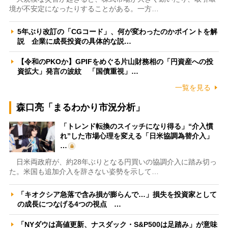
境が不安定になったりすることがある。一方…
5年ぶり改訂の「CGコード」、何が変わったのかポイントを解
説 企業に成長投資の具体的な説…
【令和のPKOか】GPIFをめぐる片山財務相の「円資産への投
資拡大」発言の波紋 「国債重視」…
一覧を見る
森口亮「まるわかり市況分析」
「トレンド転換のスイッチになり得る」“介入慣
れ”した市場心理を変える「日米協調為替介入」
…
日米両政府が、約28年ぶりとなる円買いの協調介入に踏み切っ
た。米国も追加介入を辞さない姿勢を示して…
「キオクシア急落で含み損が膨らんで…」損失を投資家として
の成長につなげる4つの視点 …
「NYダウは高値更新、ナスダック・S&P500は足踏み」が意味