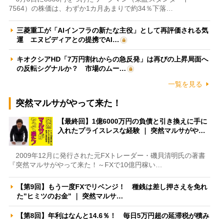
7564）の株価は、わずか1カ月あまりで約34％下落…
三菱重工が「AIインフラの新たな主役」として再評価される気
運 エヌビディアとの提携でAI…
キオクシアHD「7万円割れからの急反発」は再びの上昇局面へ
の反転シグナルか？ 市場のムー…
一覧を見る
突然マルサがやって来た！
【最終回】1億6000万円の負債と引き換えに手に
入れたプライスレスな経験 ｜ 突然マルサがや…
2009年12月に発行された元FXトレーダー・磯貝清明氏の著書
『突然マルサがやって来た！～FXで10億円稼い…
【第9回】もう一度FXでリベンジ！ 種銭は差し押さえを免れ
た”ヒミツのお金” ｜ 突然マルサ…
【第8回】年利はなんと14.6％！ 毎日5万円超の延滞税が積み