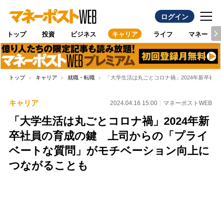
ログイン
トップ
投資
ビジネス
キャリア
ライフ
マネー
トップ
キャリア
就職・転職
「大学生活は丸ごとコロナ禍」2024年新卒社
キャリア
2024.04.16 15:00
マネーポストWEB
「大学生活は丸ごとコロナ禍」2024年新
卒社員の育成の鍵 上司からの「プライ
ベートな質問」がモチベーション向上に
つながることも
Loaded
:
97.10%
/
Unmute