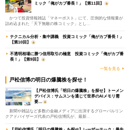
ミック「俺がカブ番長！」【第11回】
かつて投資情報雑誌「マネーポスト」にて、圧倒的な情報量が
詰め込まれた「天下無敵の株コミック」とし…
テクニカル分析・集中講義 投資コミック「俺がカブ番長！」
【第10回】
不透明相場に勝つ信用取引の極意 投資コミック「俺がカブ番
長！」【第9回】
一覧を見る
戸松信博の明日の爆騰株を探せ！
【戸松信博氏「明日の爆騰株」を探せ】トーメン
デバイス：サムスンを通じて世界のAIメモリ需
要…
新聞や雑誌など多数の金融メディアに出演するグローバルリン
クアドバイザーズ代表の戸松信博氏が、最新…
【戸松信博氏「明日の爆騰株」を探せ】レーザーテック：最先