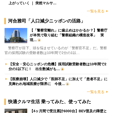
上がっていく ｜ 突然マルサ…
一覧を見る
河合雅司「人口減少ニッポンの活路」
【「警察官離れ」に歯止めはかかるか？】警察庁
が本気で取り組む「警察組織の構造改革」 実
現…
警察庁が目下、頭を悩ませているのが「警察官不足」だ。警察
官の採用試験の受験者数は10年間で2分の1以…
【安全・安心ニッポンの危機】採用試験受験者数は10年間で2
分の1以下に！ 出生数減がも…
【医療崩壊】人口減少で「医師不足」に加えて「患者不足」に
見舞われ地域医療が限界に 今後…
一覧を見る
快適クルマ生活 乗ってみた、使ってみた
【4ヶ月間で受注累計6000台】BEV普及の障壁と