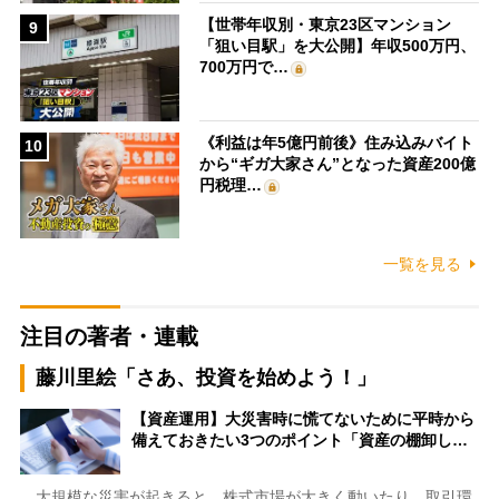
【世帯年収別・東京23区マンション
9
「狙い目駅」を大公開】年収500万円、
700万円で…
《利益は年5億円前後》住み込みバイト
10
から“ギガ大家さん”となった資産200億
円税理…
一覧を見る
注目の著者・連載
藤川里絵「さあ、投資を始めよう！」
【資産運用】大災害時に慌てないために平時から
備えておきたい3つのポイント「資産の棚卸し…
大規模な災害が起きると、株式市場が大きく動いたり、取引環