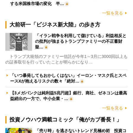
する米国株市場の変化 半…
一覧を見る
大前研一「ビジネス新大陸」の歩き方
「イラン戦争を利用して儲けている」利益相反と
の批判が強まるトランプファミリーの不正蓄財
疑…
トランプ大統領のファミリー信託が今年1～3月に3000回以上も
の証券取引を行っていたことが明らかになり…
「いつ暴発してもおかしくはない」イーロン・マスク氏とスペ
ースXが抱えるリスクの数々「絶対…
【3メガバンクは純利益5兆円超】銀行、商社、ゼネコンは最高
益続出の一方で、中小企業・…
一覧を見る
投資ノウハウ満載コミック「俺がカブ番長！」
「売り時」を逃さないトレンド見極め術 投資コ