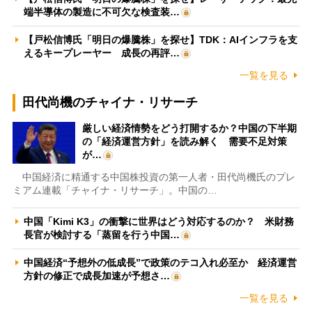
端半導体の製造に不可欠な検査装…
【戸松信博氏「明日の爆騰株」を探せ】TDK：AIインフラを支
えるキープレーヤー 成長の再評…
一覧を見る
田代尚機のチャイナ・リサーチ
厳しい経済情勢をどう打開するか？中国の下半期
の「経済運営方針」を読み解く 需要不足対策
が…
中国経済に精通する中国株投資の第一人者・田代尚機氏のプレ
ミアム連載「チャイナ・リサーチ」。中国の…
中国「Kimi K3」の衝撃に世界はどう対応するのか？ 米財務
長官が検討する「蒸留を行う中国…
中国経済“予想外の低成長”で政策のテコ入れ必至か 経済運営
方針の修正で成長加速が予想さ…
一覧を見る