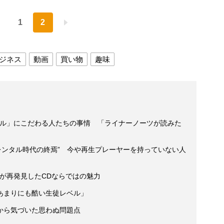
1
2
ジネス
動画
買い物
趣味
タル」にこだわる人たちの事情 「ライナーノーツが読みた
“レンタル時代の終焉” 今や再生プレーヤーを持っていない人
が再発見したCDならではの魅力
あまりにも酷い生徒レベル」
から気づいた思わぬ問題点