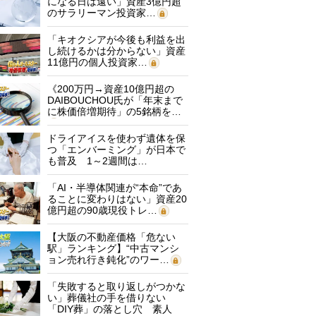
になる日は遠い」資産3億円超
のサラリーマン投資家…
「キオクシアが今後も利益を出
し続けるかは分からない」資産
11億円の個人投資家…
《200万円→資産10億円超の
DAIBOUCHOU氏が「年末まで
に株価倍増期待」の5銘柄を…
ドライアイスを使わず遺体を保
つ「エンバーミング」が日本で
も普及 1～2週間は…
「AI・半導体関連が“本命”であ
ることに変わりはない」資産20
億円超の90歳現役トレ…
【大阪の不動産価格「危ない
駅」ランキング】“中古マンシ
ョン売れ行き鈍化”のワー…
「失敗すると取り返しがつかな
い」葬儀社の手を借りない
「DIY葬」の落とし穴 素人