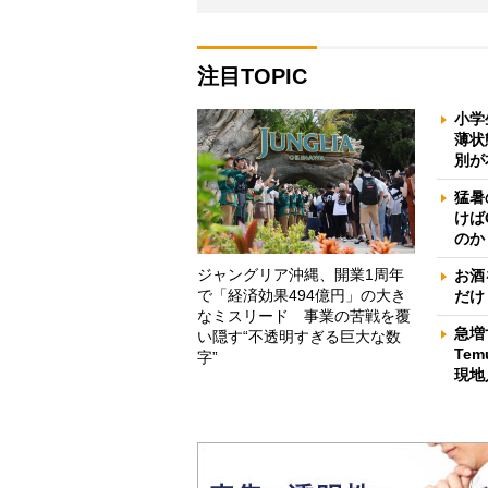
注目TOPIC
小学
薄状
別が
猛暑
けば
のか
ジャングリア沖縄、開業1周年
お酒
で「経済効果494億円」の大き
だけ
なミスリード 事業の苦戦を覆
急増
い隠す“不透明すぎる巨大な数
Te
字”
現地