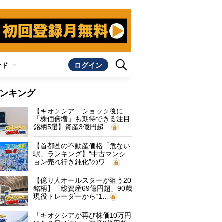
ンド
ログイン
ンキング
【キオクシア・ショック後に
「株価倍増」も期待できる注目
銘柄5選】資産3億円超…
【首都圏の不動産価格「危ない
駅」ランキング】“中古マンシ
ョン売れ行き鈍化”のワ…
【億り人オールスターが狙う20
銘柄】「総資産69億円超」90歳
現役トレーダーから“1…
「キオクシアが再び株価10万円