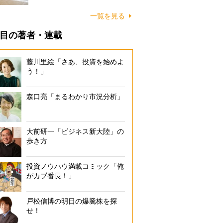
に…
一覧を見る
目の著者・連載
藤川里絵「さあ、投資を始めよ
う！」
森口亮「まるわかり市況分析」
大前研一「ビジネス新大陸」の
歩き方
投資ノウハウ満載コミック「俺
がカブ番長！」
戸松信博の明日の爆騰株を探
せ！