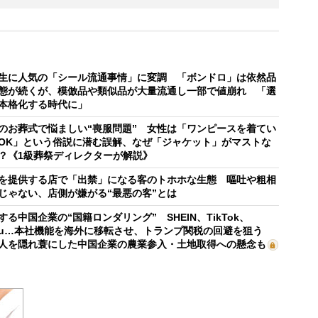
生に人気の「シール流通事情」に変調 「ボンドロ」は依然品
態が続くが、模倣品や類似品が大量流通し一部で値崩れ 「選
本格化する時代に」
のお葬式で悩ましい“喪服問題” 女性は「ワンピースを着てい
OK」という俗説に潜む誤解、なぜ「ジャケット」がマストな
？《1級葬祭ディレクターが解説》
を提供する店で「出禁」になる客のトホホな生態 嘔吐や粗相
じゃない、店側が嫌がる“最悪の客”とは
する中国企業の“国籍ロンダリング” SHEIN、TikTok、
mu…本社機能を海外に移転させ、トランプ関税の回避を狙う
人を隠れ蓑にした中国企業の農業参入・土地取得への懸念も