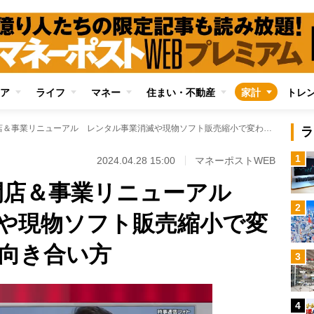
ア
ライフ
マネー
住まい・不動産
家計
トレ
TSUTAYAは続々閉店＆事業リニューアル レンタル事業消滅や現物ソフト販売縮小で変わるエンタメとの向き合い方
ラ
1
2024.04.28 15:00
マネーポストWEB
続々閉店＆事業リニューアル
2
や現物ソフト販売縮小で変
向き合い方
3
4