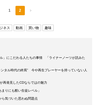
1
2
ジネス
動画
買い物
趣味
タル」にこだわる人たちの事情 「ライナーノーツが読みた
“レンタル時代の終焉” 今や再生プレーヤーを持っていない人
が再発見したCDならではの魅力
あまりにも酷い生徒レベル」
から気づいた思わぬ問題点