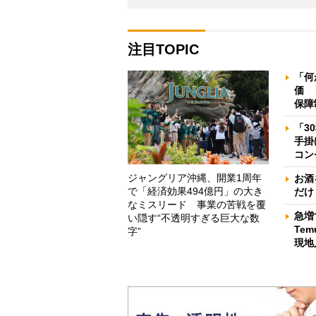
注目TOPIC
「何
価 
保障
「3
手掛
コン
ジャングリア沖縄、開業1周年
お酒
で「経済効果494億円」の大き
だけ
なミスリード 事業の苦戦を覆
急増
い隠す“不透明すぎる巨大な数
Te
字”
現地