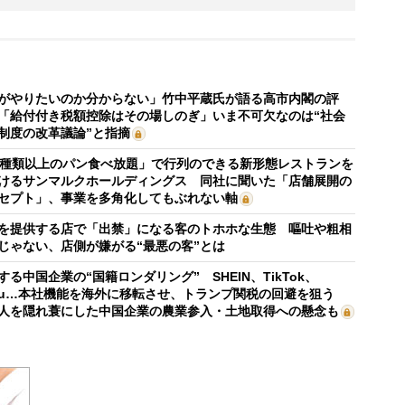
がやりたいのか分からない」竹中平蔵氏が語る高市内閣の評
「給付付き税額控除はその場しのぎ」いま不可欠なのは“社会
制度の改革議論”と指摘
0種類以上のパン食べ放題」で行列のできる新形態レストランを
けるサンマルクホールディングス 同社に聞いた「店舗展開の
セプト」、事業を多角化してもぶれない軸
を提供する店で「出禁」になる客のトホホな生態 嘔吐や粗相
じゃない、店側が嫌がる“最悪の客”とは
する中国企業の“国籍ロンダリング” SHEIN、TikTok、
mu…本社機能を海外に移転させ、トランプ関税の回避を狙う
人を隠れ蓑にした中国企業の農業参入・土地取得への懸念も