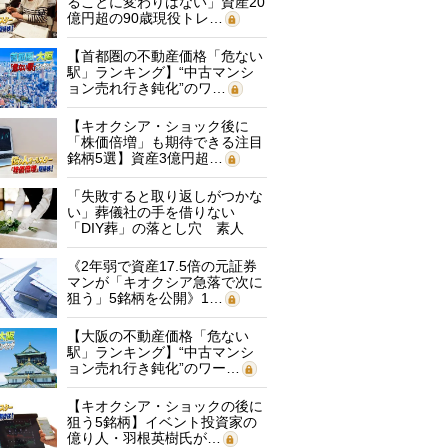
ることに変わりはない」資産20
億円超の90歳現役トレ…
【首都圏の不動産価格「危ない
駅」ランキング】“中古マンシ
ョン売れ行き鈍化”のワ…
【キオクシア・ショック後に
「株価倍増」も期待できる注目
銘柄5選】資産3億円超…
「失敗すると取り返しがつかな
い」葬儀社の手を借りない
「DIY葬」の落とし穴 素人
に…
《2年弱で資産17.5倍の元証券
マンが「キオクシア急落で次に
狙う」5銘柄を公開》1…
【大阪の不動産価格「危ない
駅」ランキング】“中古マンシ
ョン売れ行き鈍化”のワー…
【キオクシア・ショックの後に
狙う5銘柄】イベント投資家の
億り人・羽根英樹氏が…