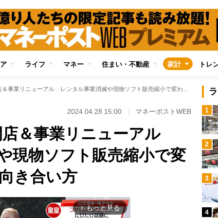
ア
ライフ
マネー
住まい・不動産
家計
トレ
TSUTAYAは続々閉店＆事業リニューアル レンタル事業消滅や現物ソフト販売縮小で変わるエンタメとの向き合い方
ラ
1
2024.04.28 15:00
マネーポストWEB
続々閉店＆事業リニューアル
2
や現物ソフト販売縮小で変
向き合い方
3
もっと見る
arrow_forward_ios
4