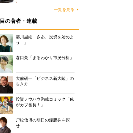
一覧を見る
目の著者・連載
藤川里絵「さあ、投資を始めよ
う！」
森口亮「まるわかり市況分析」
大前研一「ビジネス新大陸」の
歩き方
投資ノウハウ満載コミック「俺
がカブ番長！」
戸松信博の明日の爆騰株を探
せ！