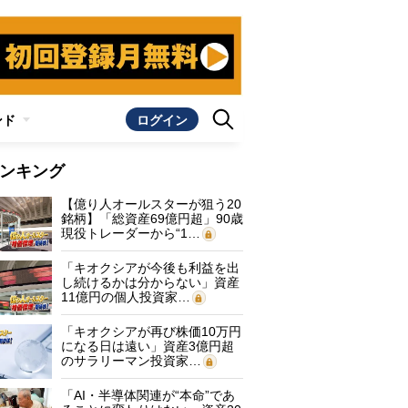
ンド
ログイン
ンキング
【億り人オールスターが狙う20
銘柄】「総資産69億円超」90歳
現役トレーダーから“1…
「キオクシアが今後も利益を出
し続けるかは分からない」資産
11億円の個人投資家…
「キオクシアが再び株価10万円
になる日は遠い」資産3億円超
のサラリーマン投資家…
「AI・半導体関連が“本命”であ