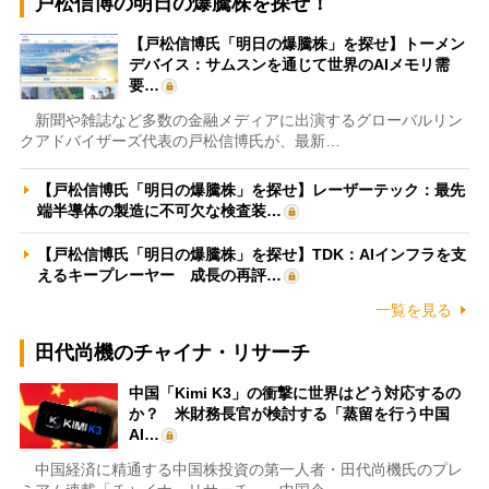
戸松信博の明日の爆騰株を探せ！
【戸松信博氏「明日の爆騰株」を探せ】トーメン
デバイス：サムスンを通じて世界のAIメモリ需
要…
新聞や雑誌など多数の金融メディアに出演するグローバルリン
クアドバイザーズ代表の戸松信博氏が、最新…
【戸松信博氏「明日の爆騰株」を探せ】レーザーテック：最先
端半導体の製造に不可欠な検査装…
【戸松信博氏「明日の爆騰株」を探せ】TDK：AIインフラを支
えるキープレーヤー 成長の再評…
一覧を見る
田代尚機のチャイナ・リサーチ
中国「Kimi K3」の衝撃に世界はどう対応するの
か？ 米財務長官が検討する「蒸留を行う中国
AI…
中国経済に精通する中国株投資の第一人者・田代尚機氏のプレ