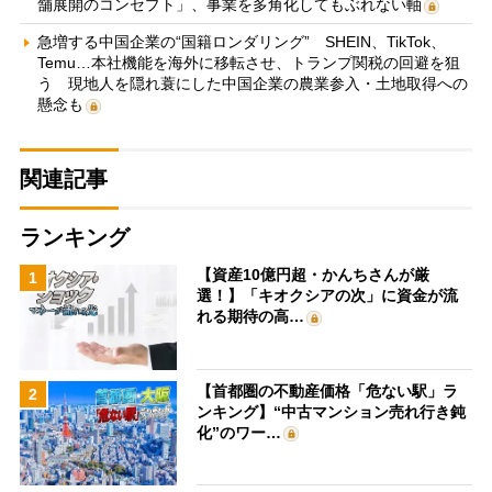
舗展開のコンセプト」、事業を多角化してもぶれない軸
急増する中国企業の“国籍ロンダリング” SHEIN、TikTok、
Temu…本社機能を海外に移転させ、トランプ関税の回避を狙
う 現地人を隠れ蓑にした中国企業の農業参入・土地取得への
懸念も
関連記事
ランキング
【資産10億円超・かんちさんが厳
1
選！】「キオクシアの次」に資金が流
れる期待の高…
【首都圏の不動産価格「危ない駅」ラ
2
ンキング】“中古マンション売れ行き鈍
化”のワー…