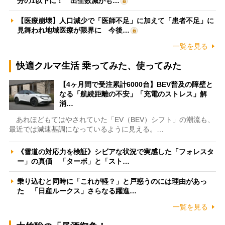
分の1以下に！ 出生数減がも…
【医療崩壊】人口減少で「医師不足」に加えて「患者不足」に
見舞われ地域医療が限界に 今後…
一覧を見る
快適クルマ生活 乗ってみた、使ってみた
【4ヶ月間で受注累計6000台】BEV普及の障壁と
なる「航続距離の不安」「充電のストレス」解
消…
あれほどもてはやされていた「EV（BEV）シフト」の潮流も、
最近では減速基調になっているように見える。…
《雪道の対応力を検証》シビアな状況で実感した「フォレスタ
ー」の真価 「ターボ」と「スト…
乗り込むと同時に「これが軽？」と戸惑うのには理由があっ
た 「日産ルークス」さらなる躍進…
一覧を見る