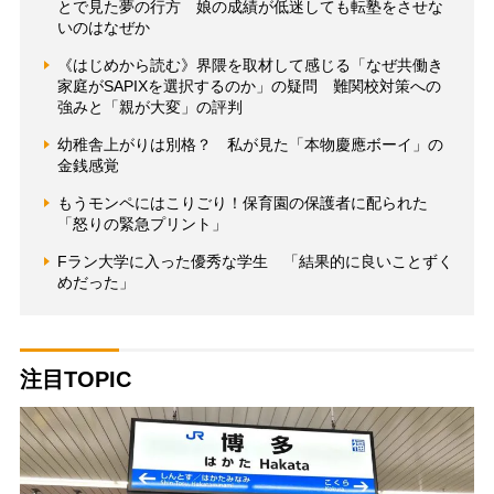
とで見た夢の行方 娘の成績が低迷しても転塾をさせな
いのはなぜか
《はじめから読む》界隈を取材して感じる「なぜ共働き
家庭がSAPIXを選択するのか」の疑問 難関校対策への
強みと「親が大変」の評判
幼稚舎上がりは別格？ 私が見た「本物慶應ボーイ」の
金銭感覚
もうモンペにはこりごり！保育園の保護者に配られた
「怒りの緊急プリント」
Fラン大学に入った優秀な学生 「結果的に良いことずく
めだった」
注目TOPIC