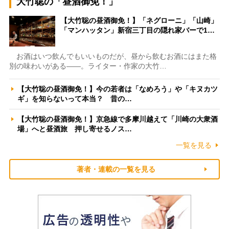
大竹聡の「昼酒御免！」
【大竹聡の昼酒御免！】「ネグローニ」「山崎」
「マンハッタン」新宿三丁目の隠れ家バーで1…
お酒はいつ飲んでもいいものだが、昼から飲むお酒にはまた格
別の味わいがある――。ライター・作家の大竹…
【大竹聡の昼酒御免！】今の若者は「なめろう」や「キヌカツ
ギ」を知らないって本当？ 昔の…
【大竹聡の昼酒御免！】京急線で多摩川越えて「川崎の大衆酒
場」へと昼酒旅 押し寄せるノス…
一覧を見る
著者・連載の一覧を見る