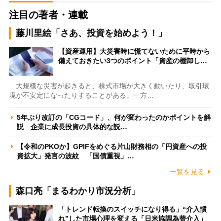
注目の著者・連載
藤川里絵「さあ、投資を始めよう！」
【資産運用】大災害時に慌てないために平時から
備えておきたい3つのポイント「資産の棚卸し…
大規模な災害が起きると、株式市場が大きく動いたり、取引環
境が不安定になったりすることがある。一方…
5年ぶり改訂の「CGコード」、何が変わったのかポイントを解
説 企業に成長投資の具体的な説…
【令和のPKOか】GPIFをめぐる片山財務相の「円資産への投
資拡大」発言の波紋 「国債重視」…
一覧を見る
森口亮「まるわかり市況分析」
「トレンド転換のスイッチになり得る」“介入慣
れ”した市場心理を変える「日米協調為替介入」