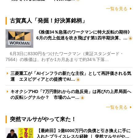
一覧を見る
古賀真人「発掘！好決算銘柄」
《株価34％急落のワークマンに特大反転の期待》
6月の売上低迷を吹き飛ばす第1四半期決算、…
6月3日に8330円をつけたワークマン（東証スタンダード・
7564）の株価は、わずか1カ月あまりで約34％下落…
三菱重工が「AIインフラの新たな主役」として再評価される気
運 エヌビディアとの提携でAI…
キオクシアHD「7万円割れからの急反発」は再びの上昇局面へ
の反転シグナルか？ 市場のムー…
一覧を見る
突然マルサがやって来た！
【最終回】1億6000万円の負債と引き換えに手に
入れたプライスレスな経験 ｜ 突然マルサがや…