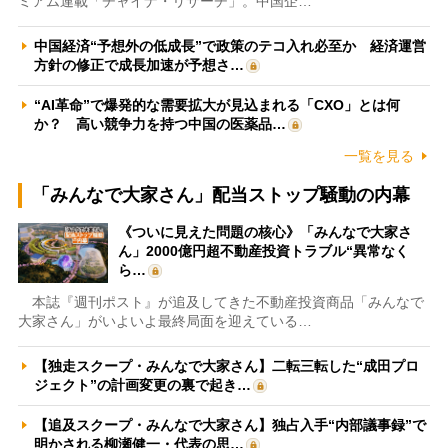
ミアム連載「チャイナ・リサーチ」。中国企…
中国経済“予想外の低成長”で政策のテコ入れ必至か 経済運営
方針の修正で成長加速が予想さ…
“AI革命”で爆発的な需要拡大が見込まれる「CXO」とは何
か？ 高い競争力を持つ中国の医薬品…
一覧を見る
「みんなで大家さん」配当ストップ騒動の内幕
《ついに見えた問題の核心》「みんなで大家さ
ん」2000億円超不動産投資トラブル“異常なく
ら…
本誌『週刊ポスト』が追及してきた不動産投資商品「みんなで
大家さん」がいよいよ最終局面を迎えている…
【独走スクープ・みんなで大家さん】二転三転した“成田プロ
ジェクト”の計画変更の裏で起き…
【追及スクープ・みんなで大家さん】独占入手“内部議事録”で
明かされる柳瀬健一・代表の思…