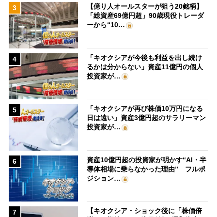
【億り人オールスターが狙う20銘柄】
3
「総資産69億円超」90歳現役トレーダ
ーから“10…
「キオクシアが今後も利益を出し続け
4
るかは分からない」資産11億円の個人
投資家が…
「キオクシアが再び株価10万円になる
5
日は遠い」資産3億円超のサラリーマン
投資家が…
資産10億円超の投資家が明かす“AI・半
6
導体相場に乗らなかった理由” フルポ
ジション…
【キオクシア・ショック後に「株価倍
7