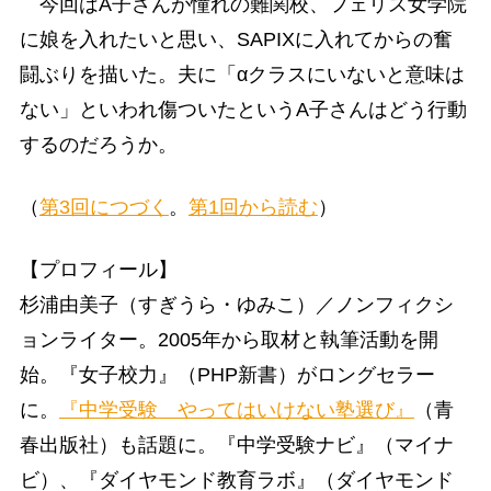
今回はA子さんが憧れの難関校、フェリス女学院
に娘を入れたいと思い、SAPIXに入れてからの奮
闘ぶりを描いた。夫に「αクラスにいないと意味は
ない」といわれ傷ついたというA子さんはどう行動
するのだろうか。
（
第3回につづく
。
第1回から読む
）
【プロフィール】
杉浦由美子（すぎうら・ゆみこ）／ノンフィクシ
ョンライター。2005年から取材と執筆活動を開
始。『女子校力』（PHP新書）がロングセラー
に。
『中学受験 やってはいけない塾選び』
（青
春出版社）も話題に。『中学受験ナビ』（マイナ
ビ）、『ダイヤモンド教育ラボ』（ダイヤモンド