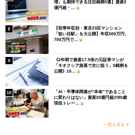
増」も期待できる注目銘柄5選】資産3
億円超・…
【世帯年収別・東京23区マンション
8
「狙い目駅」を大公開】年収500万円、
700万円で…
《2年弱で資産17.5倍の元証券マンが
9
「キオクシア急落で次に狙う」5銘柄を
公開》10…
「AI・半導体関連が“本命”であること
10
に変わりはない」資産20億円超の90歳
現役トレー…
一覧を見る