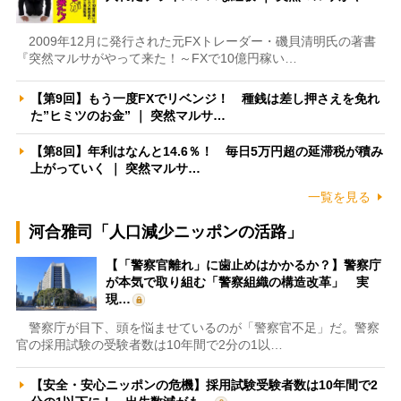
2009年12月に発行された元FXトレーダー・磯貝清明氏の著書
『突然マルサがやって来た！～FXで10億円稼い…
【第9回】もう一度FXでリベンジ！ 種銭は差し押さえを免れ
た”ヒミツのお金” ｜ 突然マルサ…
【第8回】年利はなんと14.6％！ 毎日5万円超の延滞税が積み
上がっていく ｜ 突然マルサ…
一覧を見る
河合雅司「人口減少ニッポンの活路」
【「警察官離れ」に歯止めはかかるか？】警察庁
が本気で取り組む「警察組織の構造改革」 実
現…
警察庁が目下、頭を悩ませているのが「警察官不足」だ。警察
官の採用試験の受験者数は10年間で2分の1以…
【安全・安心ニッポンの危機】採用試験受験者数は10年間で2