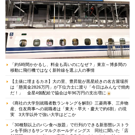
「約5時間かかるし、料金も高いのになぜ？」東京～博多間の
移動に飛行機ではなく新幹線を選ぶ人の事情
【土俵に埋まるカネ】大の里、豊昇龍が黒星続きの名古屋場所
は「懸賞金2826万円」が下位力士に渡り「今日はみんなで焼肉
だ！」 金星4個配給で協会は年96万円の支出増に
《商社の大学別就職者数ランキングを解剖》三菱商事、三井物
産、住友商事への就職者は「東大・早大・慶大で約6割」の現
実 3大学以外で強い大学はどこか
「30種類以上のパン食べ放題」で行列のできる新形態レストラ
ンを手掛けるサンマルクホールディングス 同社に聞いた「店