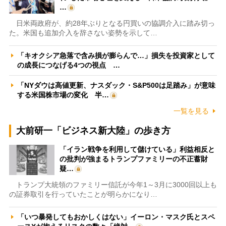
…
日米両政府が、約28年ぶりとなる円買いの協調介入に踏み切っ
た。米国も追加介入を辞さない姿勢を示して…
「キオクシア急落で含み損が膨らんで…」損失を投資家として
の成長につなげる4つの視点 …
「NYダウは高値更新、ナスダック・S&P500は足踏み」が意味
する米国株市場の変化 半…
一覧を見る
大前研一「ビジネス新大陸」の歩き方
「イラン戦争を利用して儲けている」利益相反と
の批判が強まるトランプファミリーの不正蓄財
疑…
トランプ大統領のファミリー信託が今年1～3月に3000回以上も
の証券取引を行っていたことが明らかになり…
「いつ暴発してもおかしくはない」イーロン・マスク氏とスペ