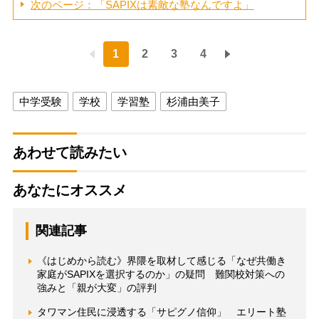
次のページ：「SAPIXは素敵な塾なんですよ」
1
2
3
4
中学受験
学校
学習塾
杉浦由美子
あわせて読みたい
あなたにオススメ
関連記事
《はじめから読む》界隈を取材して感じる「なぜ共働き
家庭がSAPIXを選択するのか」の疑問 難関校対策への
強みと「親が大変」の評判
タワマン住民に浸透する「サピグノ信仰」 エリート塾