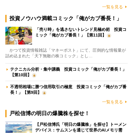
一覧を見る
投資ノウハウ満載コミック「俺がカブ番長！」
「売り時」を逃さないトレンド見極め術 投資コ
ミック「俺がカブ番長！」【第11回】
かつて投資情報雑誌「マネーポスト」にて、圧倒的な情報量が
詰め込まれた「天下無敵の株コミック」とし…
テクニカル分析・集中講義 投資コミック「俺がカブ番長！」
【第10回】
不透明相場に勝つ信用取引の極意 投資コミック「俺がカブ番
長！」【第9回】
一覧を見る
戸松信博の明日の爆騰株を探せ！
【戸松信博氏「明日の爆騰株」を探せ】トーメン
デバイス：サムスンを通じて世界のAIメモリ需