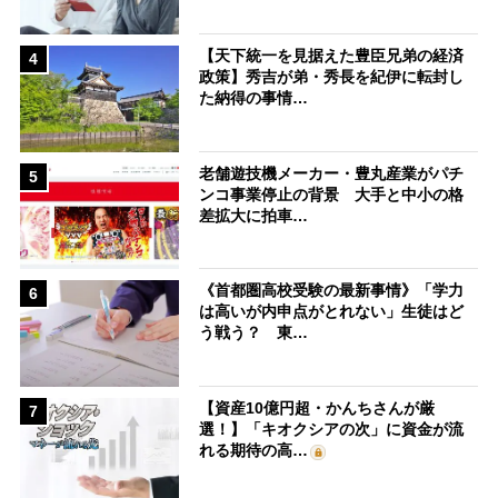
【天下統一を見据えた豊臣兄弟の経済
4
政策】秀吉が弟・秀長を紀伊に転封し
た納得の事情…
老舗遊技機メーカー・豊丸産業がパチ
5
ンコ事業停止の背景 大手と中小の格
差拡大に拍車…
《首都圏高校受験の最新事情》「学力
6
は高いが内申点がとれない」生徒はど
う戦う？ 東…
【資産10億円超・かんちさんが厳
7
選！】「キオクシアの次」に資金が流
れる期待の高…