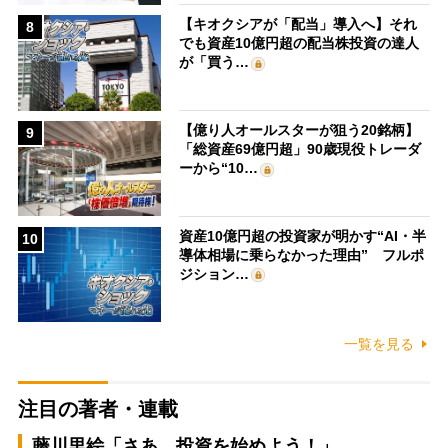
【キオクシアが「配当」導入へ】それ
8
でも資産10億円超の配当株投資の達人
が「買う…
【億り人オールスターが狙う20銘柄】
9
「総資産69億円超」90歳現役トレーダ
ーから“10…
資産10億円超の投資家が明かす“AI・半
10
導体相場に乗らなかった理由” フルポ
ジション…
一覧を見る
注目の著者・連載
藤川里絵「さあ、投資を始めよう！」