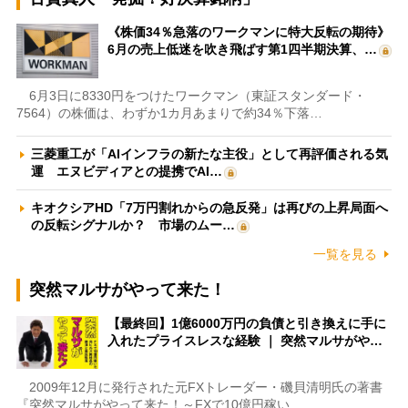
《株価34％急落のワークマンに特大反転の期待》
6月の売上低迷を吹き飛ばす第1四半期決算、…
6月3日に8330円をつけたワークマン（東証スタンダード・
7564）の株価は、わずか1カ月あまりで約34％下落…
三菱重工が「AIインフラの新たな主役」として再評価される気
運 エヌビディアとの提携でAI…
キオクシアHD「7万円割れからの急反発」は再びの上昇局面へ
の反転シグナルか？ 市場のムー…
一覧を見る
突然マルサがやって来た！
【最終回】1億6000万円の負債と引き換えに手に
入れたプライスレスな経験 ｜ 突然マルサがや…
2009年12月に発行された元FXトレーダー・磯貝清明氏の著書
『突然マルサがやって来た！～FXで10億円稼い…