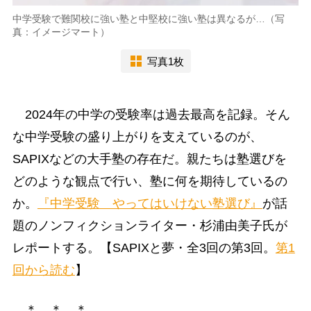
中学受験で難関校に強い塾と中堅校に強い塾は異なるが…（写
真：イメージマート）
写真1枚
2024年の中学の受験率は過去最高を記録。そん
な中学受験の盛り上がりを支えているのが、
SAPIXなどの大手塾の存在だ。親たちは塾選びを
どのような観点で行い、塾に何を期待しているの
か。
『中学受験 やってはいけない塾選び』
が話
題のノンフィクションライター・杉浦由美子氏が
レポートする。【SAPIXと夢・全3回の第3回。
第1
回から読む
】
＊ ＊ ＊