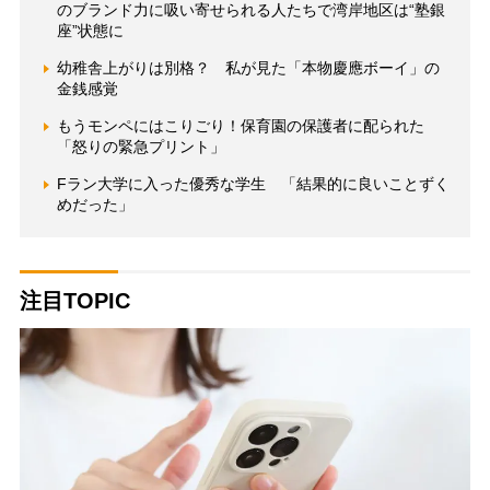
のブランド力に吸い寄せられる人たちで湾岸地区は“塾銀
座”状態に
幼稚舎上がりは別格？ 私が見た「本物慶應ボーイ」の
金銭感覚
もうモンペにはこりごり！保育園の保護者に配られた
「怒りの緊急プリント」
Fラン大学に入った優秀な学生 「結果的に良いことずく
めだった」
注目TOPIC