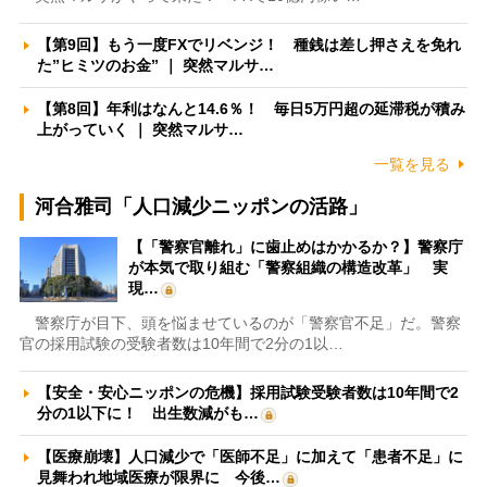
【第9回】もう一度FXでリベンジ！ 種銭は差し押さえを免れ
た”ヒミツのお金” ｜ 突然マルサ…
【第8回】年利はなんと14.6％！ 毎日5万円超の延滞税が積み
上がっていく ｜ 突然マルサ…
一覧を見る
河合雅司「人口減少ニッポンの活路」
【「警察官離れ」に歯止めはかかるか？】警察庁
が本気で取り組む「警察組織の構造改革」 実
現…
警察庁が目下、頭を悩ませているのが「警察官不足」だ。警察
官の採用試験の受験者数は10年間で2分の1以…
【安全・安心ニッポンの危機】採用試験受験者数は10年間で2
分の1以下に！ 出生数減がも…
【医療崩壊】人口減少で「医師不足」に加えて「患者不足」に
見舞われ地域医療が限界に 今後…