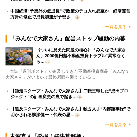
中国経済“予想外の低成長”で政策のテコ入れ必至か 経済運営
方針の修正で成長加速が予想さ…
一覧を見る
「みんなで大家さん」配当ストップ騒動の内幕
《ついに見えた問題の核心》「みんなで大家さ
ん」2000億円超不動産投資トラブル“異常なく
ら…
本誌『週刊ポスト』が追及してきた不動産投資商品「みんなで
大家さん」がいよいよ最終局面を迎えている…
【独走スクープ・みんなで大家さん】二転三転した“成田プロ
ジェクト”の計画変更の裏で起き…
【追及スクープ・みんなで大家さん】独占入手“内部議事録”で
明かされる柳瀬健一・代表の思…
一覧を見る
古賀真人「発掘！好決算銘柄」