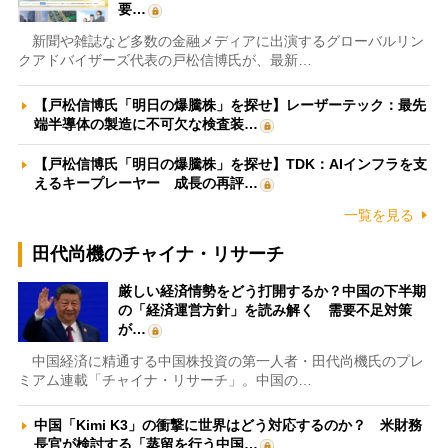
要…
新聞や雑誌など多数の金融メディアに出演するグローバルリン
クアドバイザーズ代表の戸松信博氏が、最新…
【戸松信博氏「明日の爆騰株」を探せ】レーザーテック：最先
端半導体の製造に不可欠な検査装…
【戸松信博氏「明日の爆騰株」を探せ】TDK：AIインフラを支
えるキープレーヤー 成長の再評…
一覧を見る
田代尚機のチャイナ・リサーチ
厳しい経済情勢をどう打開するか？中国の下半期
の「経済運営方針」を読み解く 需要不足対策
が…
中国経済に精通する中国株投資の第一人者・田代尚機氏のプレ
ミアム連載「チャイナ・リサーチ」。中国の…
中国「Kimi K3」の衝撃に世界はどう対応するのか？ 米財務
長官が検討する「蒸留を行う中国…