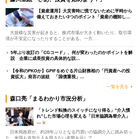
【資産運用】大災害時に慌てないために平時から
備えておきたい3つのポイント「資産の棚卸し…
大規模な災害が起きると、株式市場が大きく動いたり、取引環
境が不安定になったりすることがある。一方…
5年ぶり改訂の「CGコード」、何が変わったのかポイントを解
説 企業に成長投資の具体的な説…
【令和のPKOか】GPIFをめぐる片山財務相の「円資産への投
資拡大」発言の波紋 「国債重視」…
一覧を見る
森口亮「まるわかり市況分析」
「トレンド転換のスイッチになり得る」“介入慣
れ”した市場心理を変える「日米協調為替介入」
…
日米両政府が、約28年ぶりとなる円買いの協調介入に踏み切っ
た。米国も追加介入を辞さない姿勢を示して…