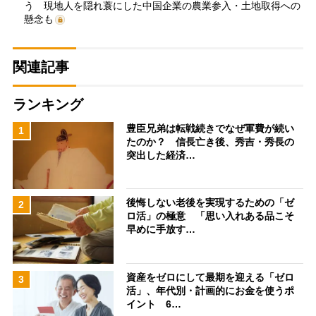
う 現地人を隠れ蓑にした中国企業の農業参入・土地取得への
懸念も
関連記事
ランキング
豊臣兄弟は転戦続きでなぜ軍費が続い
1
たのか？ 信長亡き後、秀吉・秀長の
突出した経済…
後悔しない老後を実現するための「ゼ
2
ロ活」の極意 「思い入れある品こそ
早めに手放す…
資産をゼロにして最期を迎える「ゼロ
3
活」、年代別・計画的にお金を使うポ
イント 6…