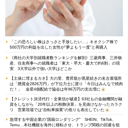
「この恐ろしい株はさっさと手放したい…」キオクシア株で
500万円の利益を出した女性が“夢よもう一度”と再購入
《商社の大学別就職者数ランキングを解剖》三菱商事、三井物
産、住友商事への就職者は「東大・早大・慶大で約6割」の現
実 3大学以外で強い大学はどこか
【土俵に埋まるカネ】大の里、豊昇龍が黒星続きの名古屋場所
は「懸賞金2826万円」が下位力士に渡り「今日はみんなで焼肉
だ！」 金星4個配給で協会は年96万円の支出増に
【クレジット決済代行・全東信が破産】63社もの金融機関が融
資をしながら「20年以上の粉飾決算」を見抜けなかったカラク
リ 営業現場では“自転車操業”の焦りも表出していた
急増する中国企業の“国籍ロンダリング” SHEIN、TikTok、
Temu…本社機能を海外に移転させ、トランプ関税の回避を狙