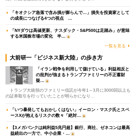
「キオクシア急落で含み損が膨らんで…」損失を投資家として
の成長につなげる4つの視点 …
「NYダウは高値更新、ナスダック・S&P500は足踏み」が意味
する米国株市場の変化 半…
一覧を見る
大前研一「ビジネス新大陸」の歩き方
「イラン戦争を利用して儲けている」利益相反と
の批判が強まるトランプファミリーの不正蓄財
疑…
トランプ大統領のファミリー信託が今年1～3月に3000回以上も
の証券取引を行っていたことが明らかになり…
「いつ暴発してもおかしくはない」イーロン・マスク氏とスペ
ースXが抱えるリスクの数々「絶対…
【3メガバンクは純利益5兆円超】銀行、商社、ゼネコンは最高
益続出の一方で、中小企業・…