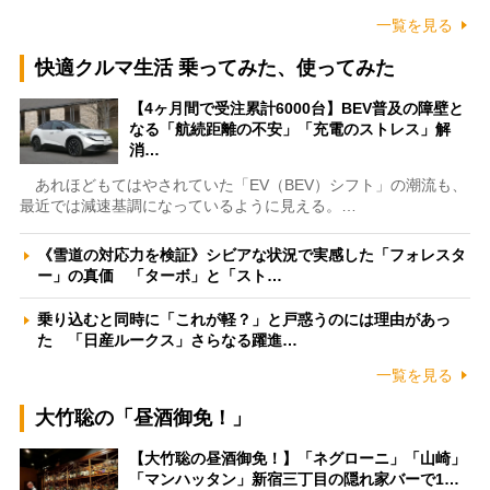
一覧を見る
快適クルマ生活 乗ってみた、使ってみた
【4ヶ月間で受注累計6000台】BEV普及の障壁と
なる「航続距離の不安」「充電のストレス」解
消…
あれほどもてはやされていた「EV（BEV）シフト」の潮流も、
最近では減速基調になっているように見える。…
《雪道の対応力を検証》シビアな状況で実感した「フォレスタ
ー」の真価 「ターボ」と「スト…
乗り込むと同時に「これが軽？」と戸惑うのには理由があっ
た 「日産ルークス」さらなる躍進…
一覧を見る
大竹聡の「昼酒御免！」
【大竹聡の昼酒御免！】「ネグローニ」「山崎」
「マンハッタン」新宿三丁目の隠れ家バーで1…