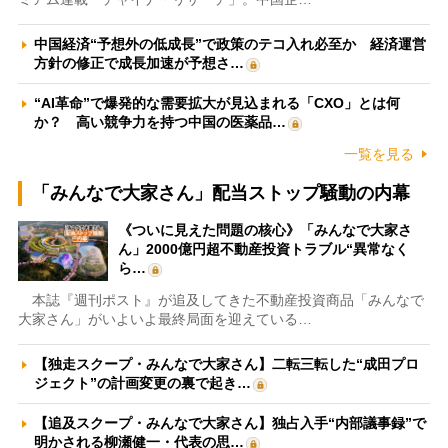
中国経済“予想外の低成長”で政策のテコ入れ必至か 経済運営
方針の修正で成長加速が予想さ…
“AI革命”で爆発的な需要拡大が見込まれる「CXO」とは何
か？ 高い競争力を持つ中国の医薬品…
一覧を見る
「みんなで大家さん」配当ストップ騒動の内幕
《ついに見えた問題の核心》「みんなで大家さ
ん」2000億円超不動産投資トラブル“異常なく
ら…
本誌『週刊ポスト』が追及してきた不動産投資商品「みんなで
大家さん」がいよいよ最終局面を迎えている…
【独走スクープ・みんなで大家さん】二転三転した“成田プロ
ジェクト”の計画変更の裏で起き…
【追及スクープ・みんなで大家さん】独占入手“内部議事録”で
明かされる柳瀬健一・代表の思…