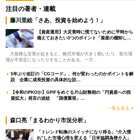
注目の著者・連載
藤川里絵「さあ、投資を始めよう！」
【資産運用】大災害時に慌てないために平時から
備えておきたい3つのポイント「資産の棚卸し…
大規模な災害が起きると、株式市場が大きく動いたり、取引環
境が不安定になったりすることがある。一方…
5年ぶり改訂の「CGコード」、何が変わったのかポイントを解
説 企業に成長投資の具体的な説…
【令和のPKOか】GPIFをめぐる片山財務相の「円資産への投
資拡大」発言の波紋 「国債重視」…
一覧を見る
森口亮「まるわかり市況分析」
「トレンド転換のスイッチになり得る」“介入慣
れ”した市場心理を変える「日米協調為替介入」