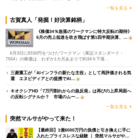
一覧を見る
古賀真人「発掘！好決算銘柄」
《株価34％急落のワークマンに特大反転の期待》
6月の売上低迷を吹き飛ばす第1四半期決算、…
6月3日に8330円をつけたワークマン（東証スタンダード・
7564）の株価は、わずか1カ月あまりで約34％下落…
三菱重工が「AIインフラの新たな主役」として再評価される気
運 エヌビディアとの提携でAI…
キオクシアHD「7万円割れからの急反発」は再びの上昇局面へ
の反転シグナルか？ 市場のムー…
一覧を見る
突然マルサがやって来た！
【最終回】1億6000万円の負債と引き換えに手に
入れたプライスレスな経験 ｜ 突然マルサがや…