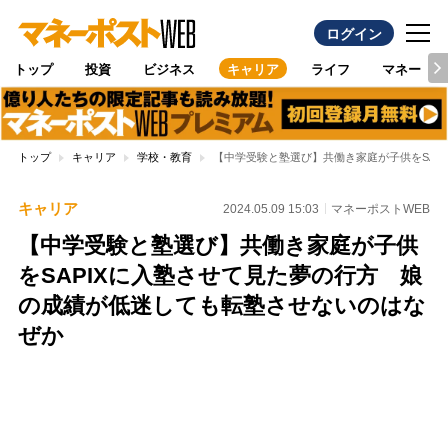
ログイン
トップ
投資
ビジネス
キャリア
ライフ
マネー
トップ
キャリア
学校・教育
【中学受験と塾選び】共働き家庭が子供をSAP
キャリア
2024.05.09 15:03
マネーポストWEB
【中学受験と塾選び】共働き家庭が子供
をSAPIXに入塾させて見た夢の行方 娘
の成績が低迷しても転塾させないのはな
ぜか
Loaded
:
100.00%
/
Unmute