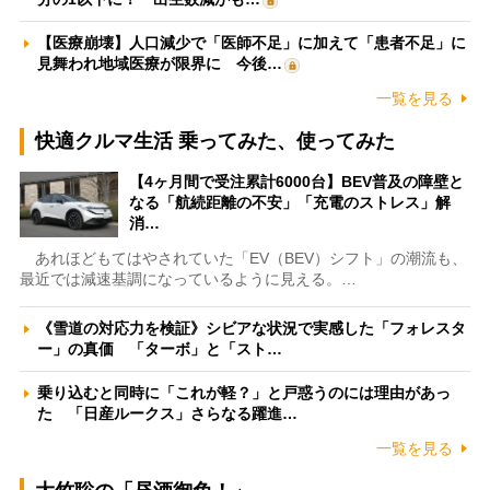
【医療崩壊】人口減少で「医師不足」に加えて「患者不足」に
見舞われ地域医療が限界に 今後…
一覧を見る
快適クルマ生活 乗ってみた、使ってみた
【4ヶ月間で受注累計6000台】BEV普及の障壁と
なる「航続距離の不安」「充電のストレス」解
消…
あれほどもてはやされていた「EV（BEV）シフト」の潮流も、
最近では減速基調になっているように見える。…
《雪道の対応力を検証》シビアな状況で実感した「フォレスタ
ー」の真価 「ターボ」と「スト…
乗り込むと同時に「これが軽？」と戸惑うのには理由があっ
た 「日産ルークス」さらなる躍進…
一覧を見る