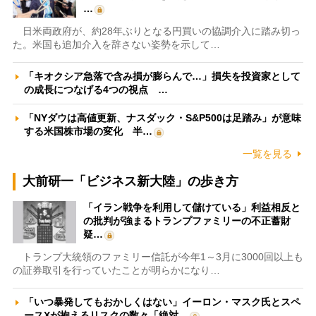
…
日米両政府が、約28年ぶりとなる円買いの協調介入に踏み切っ
た。米国も追加介入を辞さない姿勢を示して…
「キオクシア急落で含み損が膨らんで…」損失を投資家として
の成長につなげる4つの視点 …
「NYダウは高値更新、ナスダック・S&P500は足踏み」が意味
する米国株市場の変化 半…
一覧を見る
大前研一「ビジネス新大陸」の歩き方
「イラン戦争を利用して儲けている」利益相反と
の批判が強まるトランプファミリーの不正蓄財
疑…
トランプ大統領のファミリー信託が今年1～3月に3000回以上も
の証券取引を行っていたことが明らかになり…
「いつ暴発してもおかしくはない」イーロン・マスク氏とスペ
ースXが抱えるリスクの数々「絶対…