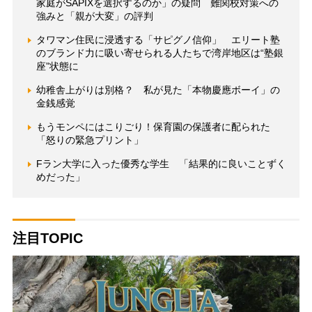
家庭がSAPIXを選択するのか」の疑問 難関校対策への
強みと「親が大変」の評判
タワマン住民に浸透する「サピグノ信仰」 エリート塾
のブランド力に吸い寄せられる人たちで湾岸地区は“塾銀
座”状態に
幼稚舎上がりは別格？ 私が見た「本物慶應ボーイ」の
金銭感覚
もうモンペにはこりごり！保育園の保護者に配られた
「怒りの緊急プリント」
Fラン大学に入った優秀な学生 「結果的に良いことずく
めだった」
注目TOPIC