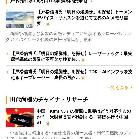
戸松信博の明日の爆騰株を探せ！
【戸松信博氏「明日の爆騰株」を探せ】トーメン
デバイス：サムスンを通じて世界のAIメモリ需
要…
新聞や雑誌など多数の金融メディアに出演するグローバルリン
クアドバイザーズ代表の戸松信博氏が、最新…
【戸松信博氏「明日の爆騰株」を探せ】レーザーテック：最先
端半導体の製造に不可欠な検査装…
【戸松信博氏「明日の爆騰株」を探せ】TDK：AIインフラを支
えるキープレーヤー 成長の再評…
一覧を見る
田代尚機のチャイナ・リサーチ
中国「Kimi K3」の衝撃に世界はどう対応するの
か？ 米財務長官が検討する「蒸留を行う中国
AI…
中国経済に精通する中国株投資の第一人者・田代尚機氏のプレ
ミアム連載「チャイナ・リサーチ」。中国企…