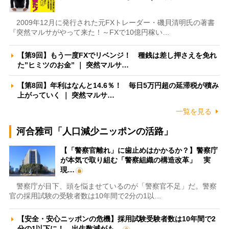
2009年12月に発行された元FXトレーダー・磯貝清明氏の著書
『突然マルサがやって来た！～FXで10億円稼い…
【第9回】もう一度FXでリベンジ！ 種銭は差し押さえを免れ
た”ヒミツのお金” ｜ 突然マルサ…
【第8回】年利はなんと14.6％！ 毎日5万円超の延滞税が積み
上がっていく ｜ 突然マルサ…
一覧を見る
河合雅司「人口減少ニッポンの活路」
【「警察官離れ」に歯止めはかかるか？】警察庁
が本気で取り組む「警察組織の構造改革」 実
現…
警察庁が目下、頭を悩ませているのが「警察官不足」だ。警察
官の採用試験の受験者数は10年間で2分の1以…
【安全・安心ニッポンの危機】採用試験受験者数は10年間で2
分の1以下に！ 出生数減がも…