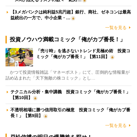
【3メガバンクは純利益5兆円超】銀行、商社、ゼネコンは最高
益続出の一方で、中小企業・…
一覧を見る
投資ノウハウ満載コミック「俺がカブ番長！」
「売り時」を逃さないトレンド見極め術 投資コ
ミック「俺がカブ番長！」【第11回】
かつて投資情報雑誌「マネーポスト」にて、圧倒的な情報量が
詰め込まれた「天下無敵の株コミック」とし…
テクニカル分析・集中講義 投資コミック「俺がカブ番長！」
【第10回】
不透明相場に勝つ信用取引の極意 投資コミック「俺がカブ番
長！」【第9回】
一覧を見る