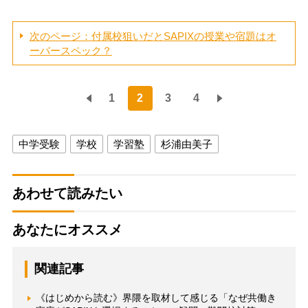
次のページ：付属校狙いだとSAPIXの授業や宿題はオ
ーバースペック？
1
2
3
4
中学受験
学校
学習塾
杉浦由美子
あわせて読みたい
あなたにオススメ
関連記事
《はじめから読む》界隈を取材して感じる「なぜ共働き