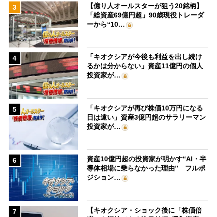
【億り人オールスターが狙う20銘柄】
3
「総資産69億円超」90歳現役トレーダ
ーから“10…
「キオクシアが今後も利益を出し続け
4
るかは分からない」資産11億円の個人
投資家が…
「キオクシアが再び株価10万円になる
5
日は遠い」資産3億円超のサラリーマン
投資家が…
資産10億円超の投資家が明かす“AI・半
6
導体相場に乗らなかった理由” フルポ
ジション…
【キオクシア・ショック後に「株価倍
7