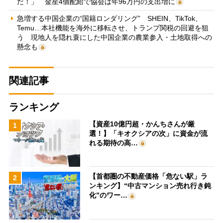
だ！」 金星4個配給で協会は年96万円の支出増に
急増する中国企業の“国籍ロンダリング” SHEIN、TikTok、
Temu…本社機能を海外に移転させ、トランプ関税の回避を狙
う 現地人を隠れ蓑にした中国企業の農業参入・土地取得への
懸念も
関連記事
ランキング
【資産10億円超・かんちさんが厳
1
選！】「キオクシアの次」に資金が流
れる期待の高…
【首都圏の不動産価格「危ない駅」ラ
2
ンキング】“中古マンション売れ行き鈍
化”のワー…