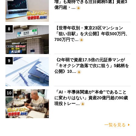
増」も期待できる注目銘柄5選】資産3
億円超・…
【世帯年収別・東京23区マンション
8
「狙い目駅」を大公開】年収500万円、
700万円で…
《2年弱で資産17.5倍の元証券マンが
9
「キオクシア急落で次に狙う」5銘柄を
公開》10…
「AI・半導体関連が“本命”であること
10
に変わりはない」資産20億円超の90歳
現役トレー…
一覧を見る