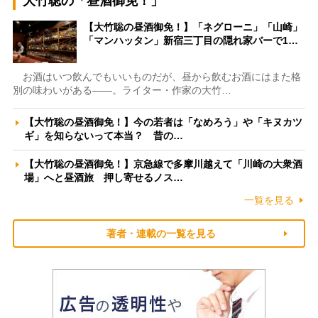
大竹聡の「昼酒御免！」
【大竹聡の昼酒御免！】「ネグローニ」「山崎」
「マンハッタン」新宿三丁目の隠れ家バーで1…
お酒はいつ飲んでもいいものだが、昼から飲むお酒にはまた格
別の味わいがある――。ライター・作家の大竹…
【大竹聡の昼酒御免！】今の若者は「なめろう」や「キヌカツ
ギ」を知らないって本当？ 昔の…
【大竹聡の昼酒御免！】京急線で多摩川越えて「川崎の大衆酒
場」へと昼酒旅 押し寄せるノス…
一覧を見る
著者・連載の一覧を見る