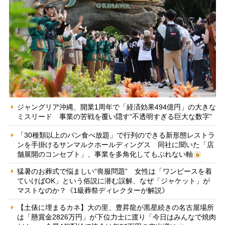
ジャングリア沖縄、開業1周年で「経済効果494億円」の大きな
ミスリード 事業の苦戦を覆い隠す“不透明すぎる巨大な数字”
「30種類以上のパン食べ放題」で行列のできる新形態レストラ
ンを手掛けるサンマルクホールディングス 同社に聞いた「店
舗展開のコンセプト」、事業を多角化してもぶれない軸
猛暑のお葬式で悩ましい“喪服問題” 女性は「ワンピースを着
ていけばOK」という俗説に潜む誤解、なぜ「ジャケット」が
マストなのか？《1級葬祭ディレクターが解説》
【土俵に埋まるカネ】大の里、豊昇龍が黒星続きの名古屋場所
は「懸賞金2826万円」が下位力士に渡り「今日はみんなで焼肉