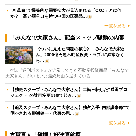
“AI革命”で爆発的な需要拡大が見込まれる「CXO」とは何
か？ 高い競争力を持つ中国の医薬品…
一覧を見る
「みんなで大家さん」配当ストップ騒動の内幕
《ついに見えた問題の核心》「みんなで大家さ
ん」2000億円超不動産投資トラブル“異常なく
ら…
本誌『週刊ポスト』が追及してきた不動産投資商品「みんなで
大家さん」がいよいよ最終局面を迎えている…
【独走スクープ・みんなで大家さん】二転三転した“成田プロ
ジェクト”の計画変更の裏で起き…
【追及スクープ・みんなで大家さん】独占入手“内部議事録”で
明かされる柳瀬健一・代表の思…
一覧を見る
古賀真人「発掘！好決算銘柄」