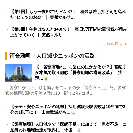
【第9回】もう一度FXでリベンジ！ 種銭は差し押さえを免れ
た”ヒミツのお金” ｜ 突然マルサ…
【第8回】年利はなんと14.6％！ 毎日5万円超の延滞税が積み
上がっていく ｜ 突然マルサ…
一覧を見る
河合雅司「人口減少ニッポンの活路」
【「警察官離れ」に歯止めはかかるか？】警察庁
が本気で取り組む「警察組織の構造改革」 実
現…
警察庁が目下、頭を悩ませているのが「警察官不足」だ。警察
官の採用試験の受験者数は10年間で2分の1以…
【安全・安心ニッポンの危機】採用試験受験者数は10年間で2
分の1以下に！ 出生数減がも…
【医療崩壊】人口減少で「医師不足」に加えて「患者不足」に
見舞われ地域医療が限界に 今後…