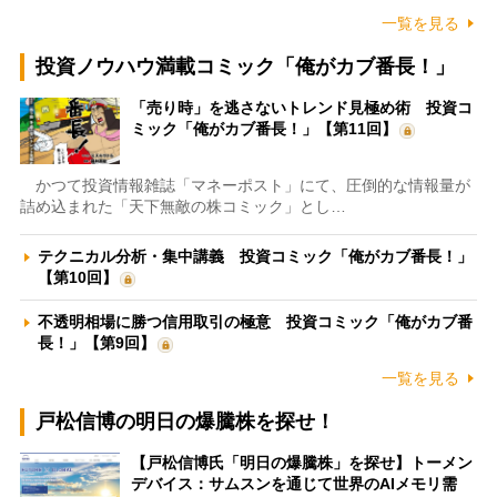
一覧を見る
投資ノウハウ満載コミック「俺がカブ番長！」
「売り時」を逃さないトレンド見極め術 投資コ
ミック「俺がカブ番長！」【第11回】
かつて投資情報雑誌「マネーポスト」にて、圧倒的な情報量が
詰め込まれた「天下無敵の株コミック」とし…
テクニカル分析・集中講義 投資コミック「俺がカブ番長！」
【第10回】
不透明相場に勝つ信用取引の極意 投資コミック「俺がカブ番
長！」【第9回】
一覧を見る
戸松信博の明日の爆騰株を探せ！
【戸松信博氏「明日の爆騰株」を探せ】トーメン
デバイス：サムスンを通じて世界のAIメモリ需