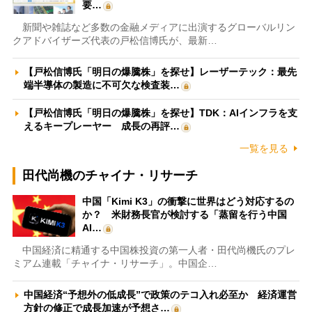
要…
新聞や雑誌など多数の金融メディアに出演するグローバルリン
クアドバイザーズ代表の戸松信博氏が、最新…
【戸松信博氏「明日の爆騰株」を探せ】レーザーテック：最先
端半導体の製造に不可欠な検査装…
【戸松信博氏「明日の爆騰株」を探せ】TDK：AIインフラを支
えるキープレーヤー 成長の再評…
一覧を見る
田代尚機のチャイナ・リサーチ
中国「Kimi K3」の衝撃に世界はどう対応するの
か？ 米財務長官が検討する「蒸留を行う中国
AI…
中国経済に精通する中国株投資の第一人者・田代尚機氏のプレ
ミアム連載「チャイナ・リサーチ」。中国企…
中国経済“予想外の低成長”で政策のテコ入れ必至か 経済運営
方針の修正で成長加速が予想さ…