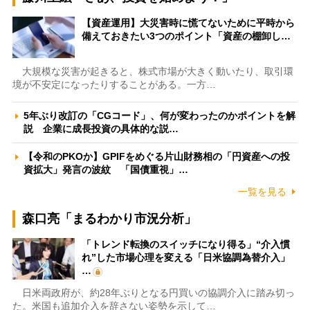
【資産運用】大災害時に慌てないために平時から
備えておきたい3つのポイント「資産の棚卸し…
大規模な災害が起きると、株式市場が大きく動いたり、取引環
境が不安定になったりすることがある。一方…
5年ぶり改訂の「CGコード」、何が変わったのかポイントを解
説 企業に成長投資の具体的な説…
【令和のPKOか】GPIFをめぐる片山財務相の「円資産への投
資拡大」発言の波紋 「国債重視」…
一覧を見る
森口亮「まるわかり市況分析」
「トレンド転換のスイッチになり得る」“介入慣
れ”した市場心理を変える「日米協調為替介入」
…
日米両政府が、約28年ぶりとなる円買いの協調介入に踏み切っ
た。米国も追加介入を辞さない姿勢を示して…