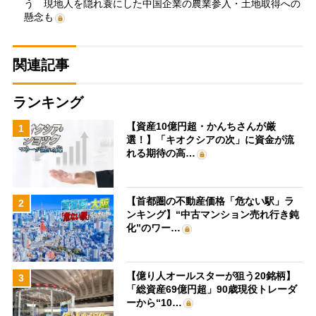
う 現地人を隠れ蓑にした中国企業の農業参入・土地取得への
懸念も
関連記事
ランキング
【資産10億円超・かんちさんが厳
1
選！】「キオクシアの次」に資金が流
れる期待の高…
【首都圏の不動産価格「危ない駅」ラ
2
ンキング】“中古マンション売れ行き鈍
化”のワー…
【億り人オールスターが狙う20銘柄】
3
「総資産69億円超」90歳現役トレーダ
ーから“10…