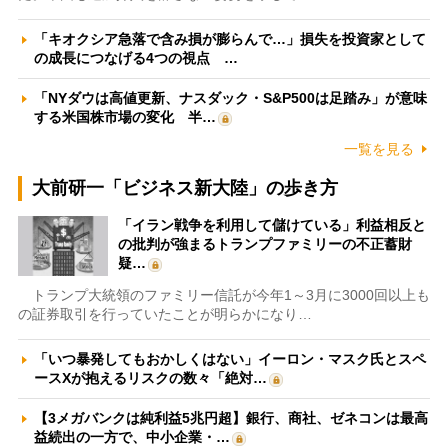
「キオクシア急落で含み損が膨らんで…」損失を投資家として
の成長につなげる4つの視点 …
「NYダウは高値更新、ナスダック・S&P500は足踏み」が意味
する米国株市場の変化 半…
一覧を見る
大前研一「ビジネス新大陸」の歩き方
「イラン戦争を利用して儲けている」利益相反と
の批判が強まるトランプファミリーの不正蓄財
疑…
トランプ大統領のファミリー信託が今年1～3月に3000回以上も
の証券取引を行っていたことが明らかになり…
「いつ暴発してもおかしくはない」イーロン・マスク氏とスペ
ースXが抱えるリスクの数々「絶対…
【3メガバンクは純利益5兆円超】銀行、商社、ゼネコンは最高
益続出の一方で、中小企業・…