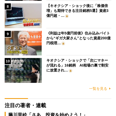
【キオクシア・ショック後に「株価倍
8
増」も期待できる注目銘柄5選】資産3
億円超・…
《利益は年5億円前後》住み込みバイト
9
から“ギガ大家さん”となった資産200億
円税理…
キオクシア・ショックで「次にマネー
10
が流れる」16銘柄 AI相場の裏で割安
に放置され…
一覧を見る
注目の著者・連載
藤川里絵「さあ、投資を始めよう！」