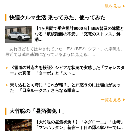
一覧を見る
快適クルマ生活 乗ってみた、使ってみた
【4ヶ月間で受注累計6000台】BEV普及の障壁と
なる「航続距離の不安」「充電のストレス」解
消…
あれほどもてはやされていた「EV（BEV）シフト」の潮流も、
最近では減速基調になっているように見える。…
《雪道の対応力を検証》シビアな状況で実感した「フォレスタ
ー」の真価 「ターボ」と「スト…
乗り込むと同時に「これが軽？」と戸惑うのには理由があっ
た 「日産ルークス」さらなる躍進…
一覧を見る
大竹聡の「昼酒御免！」
【大竹聡の昼酒御免！】「ネグローニ」「山崎」
「マンハッタン」新宿三丁目の隠れ家バーで1…