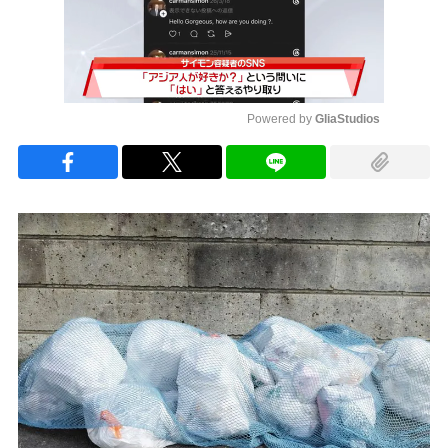
Powered by 
GliaStudios
Mute