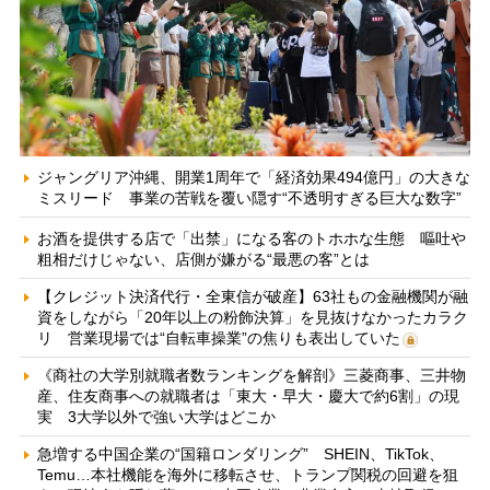
ジャングリア沖縄、開業1周年で「経済効果494億円」の大きな
ミスリード 事業の苦戦を覆い隠す“不透明すぎる巨大な数字”
お酒を提供する店で「出禁」になる客のトホホな生態 嘔吐や
粗相だけじゃない、店側が嫌がる“最悪の客”とは
【クレジット決済代行・全東信が破産】63社もの金融機関が融
資をしながら「20年以上の粉飾決算」を見抜けなかったカラク
リ 営業現場では“自転車操業”の焦りも表出していた
《商社の大学別就職者数ランキングを解剖》三菱商事、三井物
産、住友商事への就職者は「東大・早大・慶大で約6割」の現
実 3大学以外で強い大学はどこか
急増する中国企業の“国籍ロンダリング” SHEIN、TikTok、
Temu…本社機能を海外に移転させ、トランプ関税の回避を狙