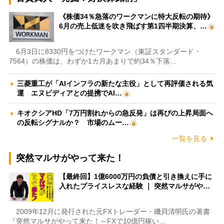
《株価34％急落のワークマンに特大反転の期待》
6月の売上低迷を吹き飛ばす第1四半期決算、…
6月3日に8330円をつけたワークマン（東証スタンダード・
7564）の株価は、わずか1カ月あまりで約34％下落…
三菱重工が「AIインフラの新たな主役」として再評価される気
運 エヌビディアとの提携でAI…
キオクシアHD「7万円割れからの急反発」は再びの上昇局面へ
の反転シグナルか？ 市場のムー…
一覧を見る
突然マルサがやって来た！
【最終回】1億6000万円の負債と引き換えに手に
入れたプライスレスな経験 ｜ 突然マルサがや…
2009年12月に発行された元FXトレーダー・磯貝清明氏の著書
『突然マルサがやって来た！～FXで10億円稼い…