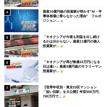
資産10億円超の投資家が明かす“AI・半
4
導体相場に乗らなかった理由” フルポ
ジション…
「キオクシアが今後も利益を出し続け
5
るかは分からない」資産11億円の個人
投資家が…
「キオクシアが再び株価10万円になる
6
日は遠い」資産3億円超のサラリーマン
投資家が…
【世帯年収別・東京23区マンション
7
「狙い目駅」を大公開】年収500万円、
700万円で…