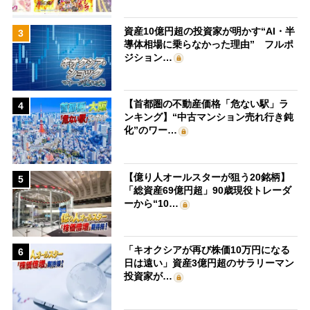
資産10億円超の投資家が明かす“AI・半
3
導体相場に乗らなかった理由” フルポ
ジション…
【首都圏の不動産価格「危ない駅」ラ
4
ンキング】“中古マンション売れ行き鈍
化”のワー…
【億り人オールスターが狙う20銘柄】
5
「総資産69億円超」90歳現役トレーダ
ーから“10…
「キオクシアが再び株価10万円になる
6
日は遠い」資産3億円超のサラリーマン
投資家が…