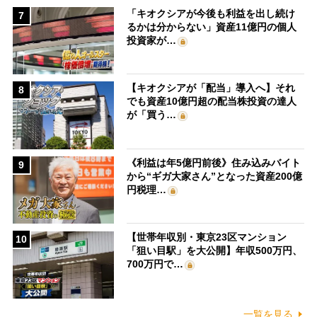
「キオクシアが今後も利益を出し続け
7
るかは分からない」資産11億円の個人
投資家が…
【キオクシアが「配当」導入へ】それ
8
でも資産10億円超の配当株投資の達人
が「買う…
《利益は年5億円前後》住み込みバイト
9
から“ギガ大家さん”となった資産200億
円税理…
【世帯年収別・東京23区マンション
10
「狙い目駅」を大公開】年収500万円、
700万円で…
一覧を見る