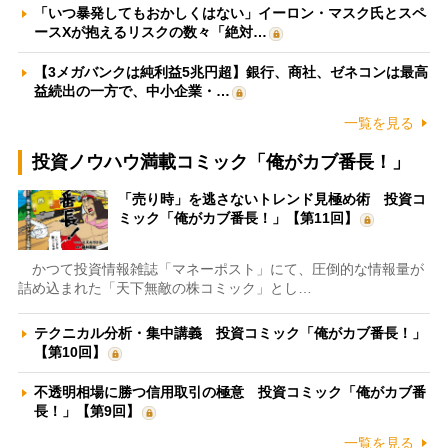
「いつ暴発してもおかしくはない」イーロン・マスク氏とスペ
ースXが抱えるリスクの数々「絶対…
【3メガバンクは純利益5兆円超】銀行、商社、ゼネコンは最高
益続出の一方で、中小企業・…
一覧を見る
投資ノウハウ満載コミック「俺がカブ番長！」
「売り時」を逃さないトレンド見極め術 投資コ
ミック「俺がカブ番長！」【第11回】
かつて投資情報雑誌「マネーポスト」にて、圧倒的な情報量が
詰め込まれた「天下無敵の株コミック」とし…
テクニカル分析・集中講義 投資コミック「俺がカブ番長！」
【第10回】
不透明相場に勝つ信用取引の極意 投資コミック「俺がカブ番
長！」【第9回】
一覧を見る