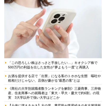
「この恐ろしい株はさっさと手放したい…」キオクシア株で
500万円の利益を出した女性が“夢よもう一度”と再購入
お酒を提供する店で「出禁」になる客のトホホな生態 嘔吐や
粗相だけじゃない、店側が嫌がる“最悪の客”とは
《商社の大学別就職者数ランキングを解剖》三菱商事、三井物
産、住友商事への就職者は「東大・早大・慶大で約6割」の現
実 3大学以外で強い大学はどこか
【土俵に埋まるカネ】大の里、豊昇龍が黒星続きの名古屋場所