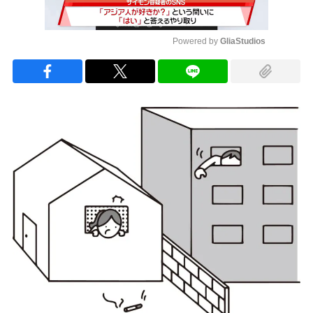
Powered by 
GliaStudios
Mute