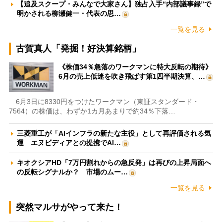
【追及スクープ・みんなで大家さん】独占入手“内部議事録”で
明かされる柳瀬健一・代表の思…
一覧を見る
古賀真人「発掘！好決算銘柄」
《株価34％急落のワークマンに特大反転の期待》
6月の売上低迷を吹き飛ばす第1四半期決算、…
6月3日に8330円をつけたワークマン（東証スタンダード・
7564）の株価は、わずか1カ月あまりで約34％下落…
三菱重工が「AIインフラの新たな主役」として再評価される気
運 エヌビディアとの提携でAI…
キオクシアHD「7万円割れからの急反発」は再びの上昇局面へ
の反転シグナルか？ 市場のムー…
一覧を見る
突然マルサがやって来た！