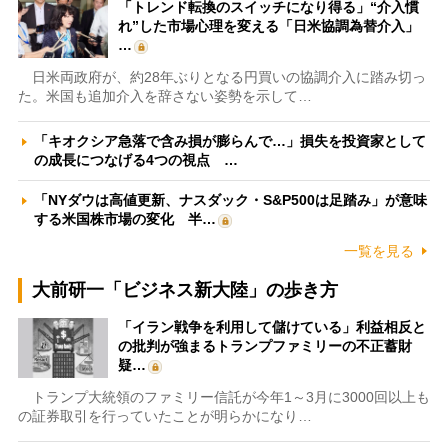
「トレンド転換のスイッチになり得る」“介入慣
れ”した市場心理を変える「日米協調為替介入」
…
日米両政府が、約28年ぶりとなる円買いの協調介入に踏み切っ
た。米国も追加介入を辞さない姿勢を示して…
「キオクシア急落で含み損が膨らんで…」損失を投資家として
の成長につなげる4つの視点 …
「NYダウは高値更新、ナスダック・S&P500は足踏み」が意味
する米国株市場の変化 半…
一覧を見る
大前研一「ビジネス新大陸」の歩き方
「イラン戦争を利用して儲けている」利益相反と
の批判が強まるトランプファミリーの不正蓄財
疑…
トランプ大統領のファミリー信託が今年1～3月に3000回以上も
の証券取引を行っていたことが明らかになり…