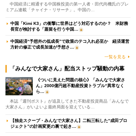
中国経済に精通する中国株投資の第一人者・田代尚機氏のプレ
ミアム連載「チャイナ・リサーチ」。中国の…
中国「Kimi K3」の衝撃に世界はどう対応するのか？ 米財務
長官が検討する「蒸留を行う中国…
中国経済“予想外の低成長”で政策のテコ入れ必至か 経済運営
方針の修正で成長加速が予想さ…
一覧を見る
「みんなで大家さん」配当ストップ騒動の内幕
《ついに見えた問題の核心》「みんなで大家さ
ん」2000億円超不動産投資トラブル“異常なく
ら…
本誌『週刊ポスト』が追及してきた不動産投資商品「みんなで
大家さん」がいよいよ最終局面を迎えている…
【独走スクープ・みんなで大家さん】二転三転した“成田プロ
ジェクト”の計画変更の裏で起き…