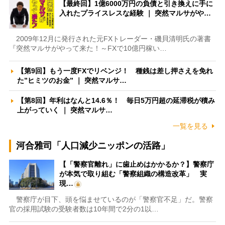
【最終回】1億6000万円の負債と引き換えに手に
入れたプライスレスな経験 ｜ 突然マルサがや…
2009年12月に発行された元FXトレーダー・磯貝清明氏の著書
『突然マルサがやって来た！～FXで10億円稼い…
【第9回】もう一度FXでリベンジ！ 種銭は差し押さえを免れ
た”ヒミツのお金” ｜ 突然マルサ…
【第8回】年利はなんと14.6％！ 毎日5万円超の延滞税が積み
上がっていく ｜ 突然マルサ…
一覧を見る
河合雅司「人口減少ニッポンの活路」
【「警察官離れ」に歯止めはかかるか？】警察庁
が本気で取り組む「警察組織の構造改革」 実
現…
警察庁が目下、頭を悩ませているのが「警察官不足」だ。警察
官の採用試験の受験者数は10年間で2分の1以…