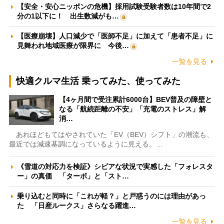
【安全・安心ニッポンの危機】採用試験受験者数は10年間で2
分の1以下に！ 出生数減がも…
【医療崩壊】人口減少で「医師不足」に加えて「患者不足」に
見舞われ地域医療が限界に 今後…
一覧を見る
快適クルマ生活 乗ってみた、使ってみた
【4ヶ月間で受注累計6000台】BEV普及の障壁と
なる「航続距離の不安」「充電のストレス」解
消…
あれほどもてはやされていた「EV（BEV）シフト」の潮流も、
最近では減速基調になっているように見える。…
《雪道の対応力を検証》シビアな状況で実感した「フォレスタ
ー」の真価 「ターボ」と「スト…
乗り込むと同時に「これが軽？」と戸惑うのには理由があっ
た 「日産ルークス」さらなる躍進…
一覧を見る