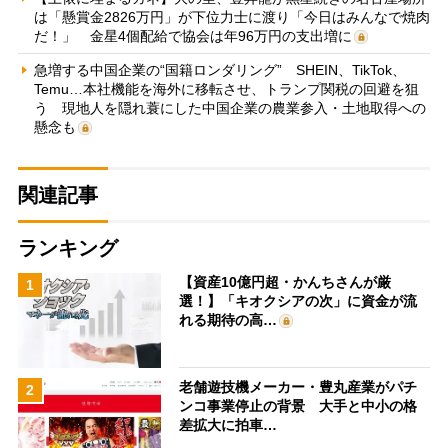
は「懸賞金2826万円」が下位力士に渡り「今日はみんなで焼肉
だ！」 金星4個配給で協会は年96万円の支出増に
急増する中国企業の“国籍ロンダリング” SHEIN、TikTok、
Temu…本社機能を海外に移転させ、トランプ関税の回避を狙
う 現地人を隠れ蓑にした中国企業の農業参入・土地取得への
懸念も
関連記事
ランキング
【資産10億円超・かんちさんが厳
1
選！】「キオクシアの次」に資金が流
れる期待の高…
老舗遊技機メーカー・豊丸産業がパチ
2
ンコ事業停止の背景 大手と中小の格
差拡大に拍車…