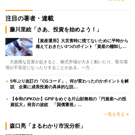
注目の著者・連載
藤川里絵「さあ、投資を始めよう！」
【資産運用】大災害時に慌てないために平時から
備えておきたい3つのポイント「資産の棚卸し…
大規模な災害が起きると、株式市場が大きく動いたり、取引環
境が不安定になったりすることがある。一方…
5年ぶり改訂の「CGコード」、何が変わったのかポイントを解
説 企業に成長投資の具体的な説…
【令和のPKOか】GPIFをめぐる片山財務相の「円資産への投
資拡大」発言の波紋 「国債重視」…
一覧を見る
森口亮「まるわかり市況分析」