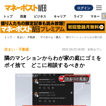
ログイン
トップ
投資
ビジネス
キャリア
ライフ
マネー
トップ
住まい・不動産
マイホーム・購入
隣のマンションからわが家の庭に
住まい・不動産
2021.03.23 16:00
女性セブン
隣のマンションからわが家の庭にゴミを
ポイ捨て どこに相談するべきか
もっと見る
arrow_forward_ios