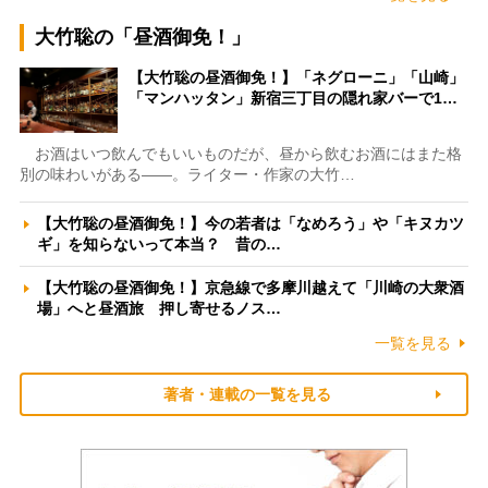
大竹聡の「昼酒御免！」
【大竹聡の昼酒御免！】「ネグローニ」「山崎」
「マンハッタン」新宿三丁目の隠れ家バーで1…
お酒はいつ飲んでもいいものだが、昼から飲むお酒にはまた格
別の味わいがある――。ライター・作家の大竹…
【大竹聡の昼酒御免！】今の若者は「なめろう」や「キヌカツ
ギ」を知らないって本当？ 昔の…
【大竹聡の昼酒御免！】京急線で多摩川越えて「川崎の大衆酒
場」へと昼酒旅 押し寄せるノス…
一覧を見る
著者・連載の一覧を見る