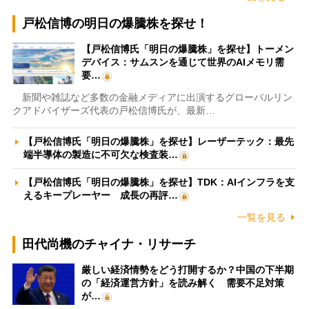
戸松信博の明日の爆騰株を探せ！
【戸松信博氏「明日の爆騰株」を探せ】トーメン
デバイス：サムスンを通じて世界のAIメモリ需
要…
新聞や雑誌など多数の金融メディアに出演するグローバルリン
クアドバイザーズ代表の戸松信博氏が、最新…
【戸松信博氏「明日の爆騰株」を探せ】レーザーテック：最先
端半導体の製造に不可欠な検査装…
【戸松信博氏「明日の爆騰株」を探せ】TDK：AIインフラを支
えるキープレーヤー 成長の再評…
一覧を見る
田代尚機のチャイナ・リサーチ
厳しい経済情勢をどう打開するか？中国の下半期
の「経済運営方針」を読み解く 需要不足対策
が…