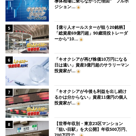
導体相場に乗らなかった理由” フルポ
ジション…
【億り人オールスターが狙う20銘柄】
5
「総資産69億円超」90歳現役トレーダ
ーから“10…
「キオクシアが再び株価10万円になる
6
日は遠い」資産3億円超のサラリーマン
投資家が…
「キオクシアが今後も利益を出し続け
7
るかは分からない」資産11億円の個人
投資家が…
【世帯年収別・東京23区マンション
8
「狙い目駅」を大公開】年収500万円、
700万円で…