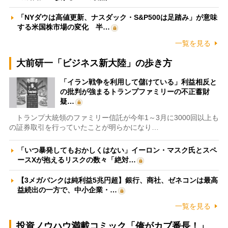
「NYダウは高値更新、ナスダック・S&P500は足踏み」が意味
する米国株市場の変化 半…
一覧を見る
大前研一「ビジネス新大陸」の歩き方
「イラン戦争を利用して儲けている」利益相反と
の批判が強まるトランプファミリーの不正蓄財
疑…
トランプ大統領のファミリー信託が今年1～3月に3000回以上も
の証券取引を行っていたことが明らかになり…
「いつ暴発してもおかしくはない」イーロン・マスク氏とスペ
ースXが抱えるリスクの数々「絶対…
【3メガバンクは純利益5兆円超】銀行、商社、ゼネコンは最高
益続出の一方で、中小企業・…
一覧を見る
投資ノウハウ満載コミック「俺がカブ番長！」