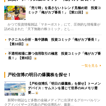
「売り時」を逃さないトレンド見極め術 投資コ
ミック「俺がカブ番長！」【第11回】
かつて投資情報雑誌「マネーポスト」にて、圧倒的な情報量が
詰め込まれた「天下無敵の株コミック」とし…
テクニカル分析・集中講義 投資コミック「俺がカブ番長！」
【第10回】
不透明相場に勝つ信用取引の極意 投資コミック「俺がカブ番
長！」【第9回】
一覧を見る
戸松信博の明日の爆騰株を探せ！
【戸松信博氏「明日の爆騰株」を探せ】トーメン
デバイス：サムスンを通じて世界のAIメモリ需
要…
新聞や雑誌など多数の金融メディアに出演するグローバルリン
クアドバイザーズ代表の戸松信博氏が、最新…