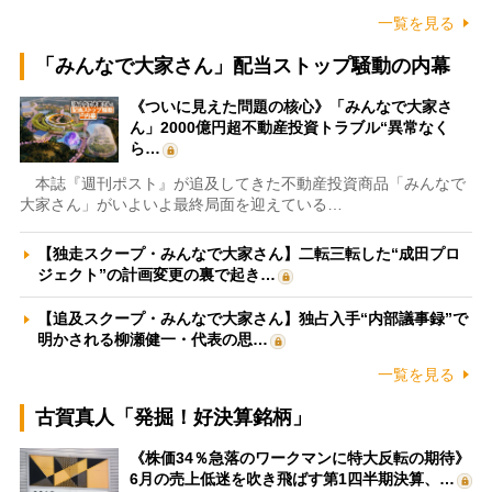
一覧を見る
「みんなで大家さん」配当ストップ騒動の内幕
《ついに見えた問題の核心》「みんなで大家さ
ん」2000億円超不動産投資トラブル“異常なく
ら…
本誌『週刊ポスト』が追及してきた不動産投資商品「みんなで
大家さん」がいよいよ最終局面を迎えている…
【独走スクープ・みんなで大家さん】二転三転した“成田プロ
ジェクト”の計画変更の裏で起き…
【追及スクープ・みんなで大家さん】独占入手“内部議事録”で
明かされる柳瀬健一・代表の思…
一覧を見る
古賀真人「発掘！好決算銘柄」
《株価34％急落のワークマンに特大反転の期待》
6月の売上低迷を吹き飛ばす第1四半期決算、…