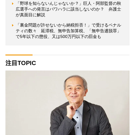
「野球を知らないんじゃないか？」巨人・阿部監督の秋
広選手への発言はパワハラに該当しないのか？ 弁護士
が真面目に解説
「裏金問題が許せないから納税拒否！」で受けるペナル
ティの数々 延滞税、無申告加算税、「無申告逋脱罪」
で5年以下の懲役、又は500万円以下の罰金も
注目TOPIC