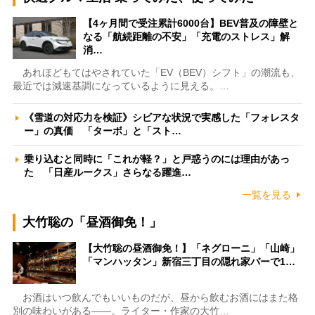
【4ヶ月間で受注累計6000台】BEV普及の障壁と
なる「航続距離の不安」「充電のストレス」解
消…
あれほどもてはやされていた「EV（BEV）シフト」の潮流も、
最近では減速基調になっているように見える。…
《雪道の対応力を検証》シビアな状況で実感した「フォレスタ
ー」の真価 「ターボ」と「スト…
乗り込むと同時に「これが軽？」と戸惑うのには理由があっ
た 「日産ルークス」さらなる躍進…
一覧を見る
大竹聡の「昼酒御免！」
【大竹聡の昼酒御免！】「ネグローニ」「山崎」
「マンハッタン」新宿三丁目の隠れ家バーで1…
お酒はいつ飲んでもいいものだが、昼から飲むお酒にはまた格
別の味わいがある――。ライター・作家の大竹…