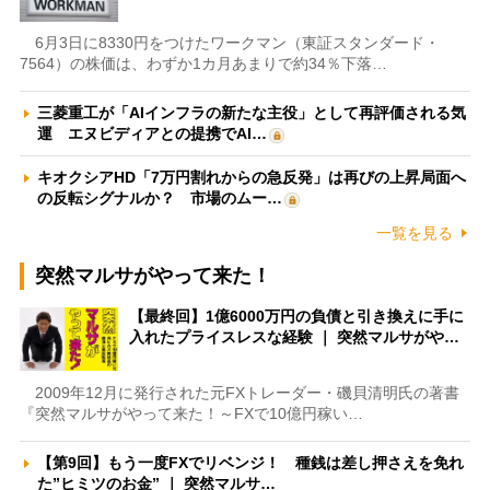
6月3日に8330円をつけたワークマン（東証スタンダード・
7564）の株価は、わずか1カ月あまりで約34％下落…
三菱重工が「AIインフラの新たな主役」として再評価される気
運 エヌビディアとの提携でAI…
キオクシアHD「7万円割れからの急反発」は再びの上昇局面へ
の反転シグナルか？ 市場のムー…
一覧を見る
突然マルサがやって来た！
【最終回】1億6000万円の負債と引き換えに手に
入れたプライスレスな経験 ｜ 突然マルサがや…
2009年12月に発行された元FXトレーダー・磯貝清明氏の著書
『突然マルサがやって来た！～FXで10億円稼い…
【第9回】もう一度FXでリベンジ！ 種銭は差し押さえを免れ
た”ヒミツのお金” ｜ 突然マルサ…