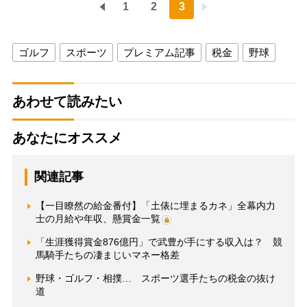
1
2
3
ゴルフ
スポーツ
プレミアム記事
税金
野球
あわせて読みたい
あなたにオススメ
関連記事
【一目瞭然の給金番付】「土俵に埋まるカネ」全幕内力
士の月給や年収、懸賞金一覧
「生涯獲得賞金876億円」で武豊が手にする収入は？ 競
馬騎手たちの凄まじいマネー格差
野球・ゴルフ・相撲… スポーツ選手たちの税金の抜け
道