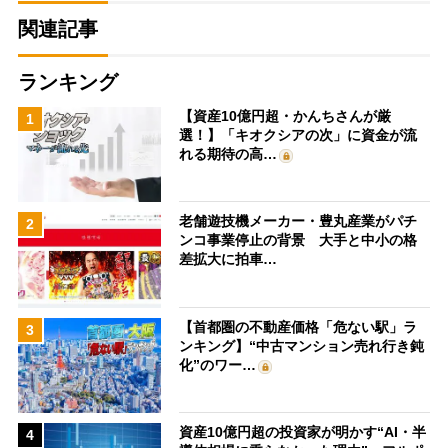
関連記事
ランキング
【資産10億円超・かんちさんが厳
1
選！】「キオクシアの次」に資金が流
れる期待の高…
老舗遊技機メーカー・豊丸産業がパチ
2
ンコ事業停止の背景 大手と中小の格
差拡大に拍車…
【首都圏の不動産価格「危ない駅」ラ
3
ンキング】“中古マンション売れ行き鈍
化”のワー…
資産10億円超の投資家が明かす“AI・半
4