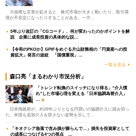
大規模な災害が起きると、株式市場が大きく動いたり、取引環
境が不安定になったりすることがある。一方…
5年ぶり改訂の「CGコード」、何が変わったのかポイントを解
説 企業に成長投資の具体的な説…
【令和のPKOか】GPIFをめぐる片山財務相の「円資産への投
資拡大」発言の波紋 「国債重視」…
一覧を見る
森口亮「まるわかり市況分析」
「トレンド転換のスイッチになり得る」“介入慣
れ”した市場心理を変える「日米協調為替介入」
…
日米両政府が、約28年ぶりとなる円買いの協調介入に踏み切っ
た。米国も追加介入を辞さない姿勢を示して…
「キオクシア急落で含み損が膨らんで…」損失を投資家として
の成長につなげる4つの視点 …