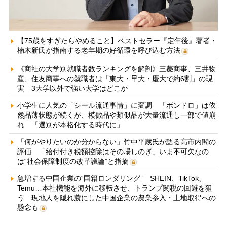
【75歳をすぎたらやめること】ベストセラー『定年後』著者・
楠木新氏が指南する老年期の好循環を呼び込む方法
《商社の大学別就職者数ランキングを解剖》三菱商事、三井物
産、住友商事への就職者は「東大・早大・慶大で約6割」の現
実 3大学以外で強い大学はどこか
小学生に人気の「シール流通事情」に変調 「ボンドロ」は依
然品薄状態が続くが、模倣品や類似品が大量流通し一部で値崩
れ 「選別が本格化する時代に」
「何がやりたいのか分からない」竹中平蔵氏が語る高市内閣の
評価 「給付付き税額控除はその場しのぎ」いま不可欠なの
は“社会保障制度の改革議論”と指摘
急増する中国企業の“国籍ロンダリング” SHEIN、TikTok、
Temu…本社機能を海外に移転させ、トランプ関税の回避を狙
う 現地人を隠れ蓑にした中国企業の農業参入・土地取得への
懸念も