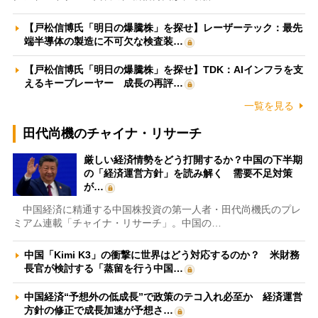
【戸松信博氏「明日の爆騰株」を探せ】レーザーテック：最先
端半導体の製造に不可欠な検査装…
【戸松信博氏「明日の爆騰株」を探せ】TDK：AIインフラを支
えるキープレーヤー 成長の再評…
一覧を見る
田代尚機のチャイナ・リサーチ
厳しい経済情勢をどう打開するか？中国の下半期
の「経済運営方針」を読み解く 需要不足対策
が…
中国経済に精通する中国株投資の第一人者・田代尚機氏のプレ
ミアム連載「チャイナ・リサーチ」。中国の…
中国「Kimi K3」の衝撃に世界はどう対応するのか？ 米財務
長官が検討する「蒸留を行う中国…
中国経済“予想外の低成長”で政策のテコ入れ必至か 経済運営
方針の修正で成長加速が予想さ…