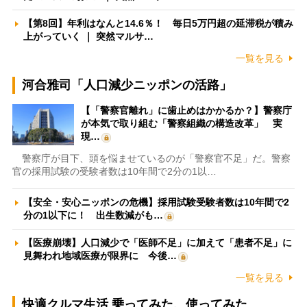
【第8回】年利はなんと14.6％！ 毎日5万円超の延滞税が積み
上がっていく ｜ 突然マルサ…
一覧を見る
河合雅司「人口減少ニッポンの活路」
【「警察官離れ」に歯止めはかかるか？】警察庁
が本気で取り組む「警察組織の構造改革」 実
現…
警察庁が目下、頭を悩ませているのが「警察官不足」だ。警察
官の採用試験の受験者数は10年間で2分の1以…
【安全・安心ニッポンの危機】採用試験受験者数は10年間で2
分の1以下に！ 出生数減がも…
【医療崩壊】人口減少で「医師不足」に加えて「患者不足」に
見舞われ地域医療が限界に 今後…
一覧を見る
快適クルマ生活 乗ってみた、使ってみた