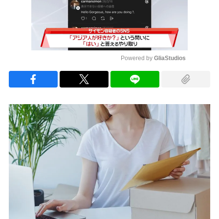
Powered by 
GliaStudios
Mute