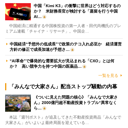
中国「Kimi K3」の衝撃に世界はどう対応するの
か？ 米財務長官が検討する「蒸留を行う中国
AI…
中国経済に精通する中国株投資の第一人者・田代尚機氏のプレ
ミアム連載「チャイナ・リサーチ」。中国企…
中国経済“予想外の低成長”で政策のテコ入れ必至か 経済運営
方針の修正で成長加速が予想さ…
“AI革命”で爆発的な需要拡大が見込まれる「CXO」とは何
か？ 高い競争力を持つ中国の医薬品…
一覧を見る
「みんなで大家さん」配当ストップ騒動の内幕
《ついに見えた問題の核心》「みんなで大家さ
ん」2000億円超不動産投資トラブル“異常なく
ら…
本誌『週刊ポスト』が追及してきた不動産投資商品「みんなで
大家さん」がいよいよ最終局面を迎えている…