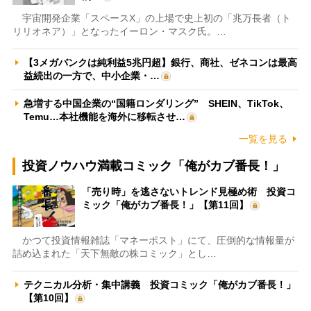
宇宙開発企業「スペースX」の上場で史上初の「兆万長者（ト
リリオネア）」となったイーロン・マスク氏。…
【3メガバンクは純利益5兆円超】銀行、商社、ゼネコンは最高
益続出の一方で、中小企業・…
急増する中国企業の“国籍ロンダリング” SHEIN、TikTok、
Temu…本社機能を海外に移転させ…
一覧を見る
投資ノウハウ満載コミック「俺がカブ番長！」
「売り時」を逃さないトレンド見極め術 投資コ
ミック「俺がカブ番長！」【第11回】
かつて投資情報雑誌「マネーポスト」にて、圧倒的な情報量が
詰め込まれた「天下無敵の株コミック」とし…
テクニカル分析・集中講義 投資コミック「俺がカブ番長！」
【第10回】