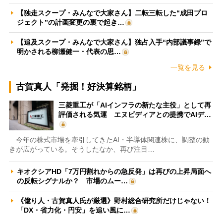
【独走スクープ・みんなで大家さん】二転三転した“成田プロ
ジェクト”の計画変更の裏で起き…
【追及スクープ・みんなで大家さん】独占入手“内部議事録”で
明かされる柳瀬健一・代表の思…
一覧を見る
古賀真人「発掘！好決算銘柄」
三菱重工が「AIインフラの新たな主役」として再
評価される気運 エヌビディアとの提携でAIデ…
今年の株式市場を牽引してきたAI・半導体関連株に、調整の動
きが広がっている。そうしたなか、再び注目…
キオクシアHD「7万円割れからの急反発」は再びの上昇局面へ
の反転シグナルか？ 市場のムー…
《億り人・古賀真人氏が厳選》野村総合研究所だけじゃない！
「DX・省力化・円安」を追い風に…