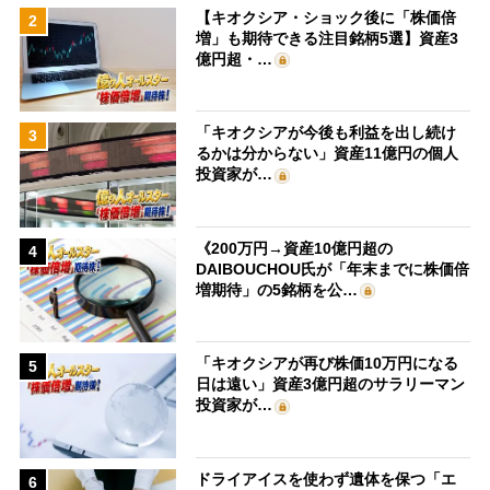
【キオクシア・ショック後に「株価倍
2
増」も期待できる注目銘柄5選】資産3
億円超・…
「キオクシアが今後も利益を出し続け
3
るかは分からない」資産11億円の個人
投資家が…
《200万円→資産10億円超の
4
DAIBOUCHOU氏が「年末までに株価倍
増期待」の5銘柄を公…
「キオクシアが再び株価10万円になる
5
日は遠い」資産3億円超のサラリーマン
投資家が…
ドライアイスを使わず遺体を保つ「エ
6