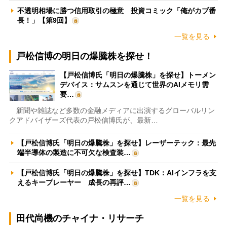
不透明相場に勝つ信用取引の極意 投資コミック「俺がカブ番
長！」【第9回】
一覧を見る
戸松信博の明日の爆騰株を探せ！
【戸松信博氏「明日の爆騰株」を探せ】トーメン
デバイス：サムスンを通じて世界のAIメモリ需
要…
新聞や雑誌など多数の金融メディアに出演するグローバルリン
クアドバイザーズ代表の戸松信博氏が、最新…
【戸松信博氏「明日の爆騰株」を探せ】レーザーテック：最先
端半導体の製造に不可欠な検査装…
【戸松信博氏「明日の爆騰株」を探せ】TDK：AIインフラを支
えるキープレーヤー 成長の再評…
一覧を見る
田代尚機のチャイナ・リサーチ