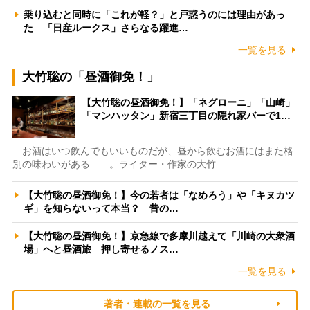
乗り込むと同時に「これが軽？」と戸惑うのには理由があっ
た 「日産ルークス」さらなる躍進…
一覧を見る
大竹聡の「昼酒御免！」
【大竹聡の昼酒御免！】「ネグローニ」「山崎」
「マンハッタン」新宿三丁目の隠れ家バーで1…
お酒はいつ飲んでもいいものだが、昼から飲むお酒にはまた格
別の味わいがある――。ライター・作家の大竹…
【大竹聡の昼酒御免！】今の若者は「なめろう」や「キヌカツ
ギ」を知らないって本当？ 昔の…
【大竹聡の昼酒御免！】京急線で多摩川越えて「川崎の大衆酒
場」へと昼酒旅 押し寄せるノス…
一覧を見る
著者・連載の一覧を見る