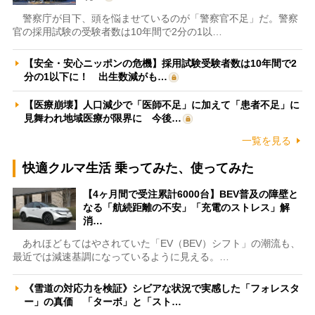
警察庁が目下、頭を悩ませているのが「警察官不足」だ。警察
官の採用試験の受験者数は10年間で2分の1以…
【安全・安心ニッポンの危機】採用試験受験者数は10年間で2
分の1以下に！ 出生数減がも…
【医療崩壊】人口減少で「医師不足」に加えて「患者不足」に
見舞われ地域医療が限界に 今後…
一覧を見る
快適クルマ生活 乗ってみた、使ってみた
【4ヶ月間で受注累計6000台】BEV普及の障壁と
なる「航続距離の不安」「充電のストレス」解
消…
あれほどもてはやされていた「EV（BEV）シフト」の潮流も、
最近では減速基調になっているように見える。…
《雪道の対応力を検証》シビアな状況で実感した「フォレスタ
ー」の真価 「ターボ」と「スト…