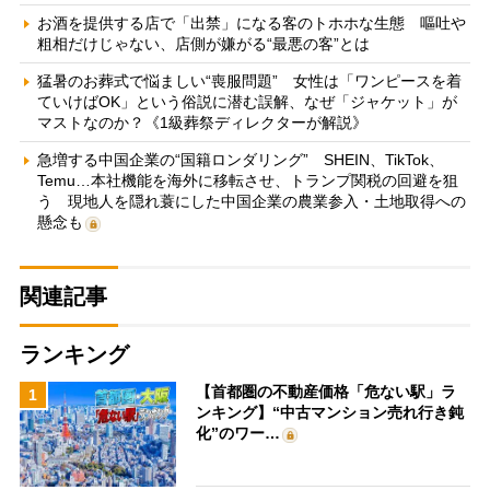
お酒を提供する店で「出禁」になる客のトホホな生態 嘔吐や
粗相だけじゃない、店側が嫌がる“最悪の客”とは
猛暑のお葬式で悩ましい“喪服問題” 女性は「ワンピースを着
ていけばOK」という俗説に潜む誤解、なぜ「ジャケット」が
マストなのか？《1級葬祭ディレクターが解説》
急増する中国企業の“国籍ロンダリング” SHEIN、TikTok、
Temu…本社機能を海外に移転させ、トランプ関税の回避を狙
う 現地人を隠れ蓑にした中国企業の農業参入・土地取得への
懸念も
関連記事
ランキング
【首都圏の不動産価格「危ない駅」ラ
1
ンキング】“中古マンション売れ行き鈍
化”のワー…