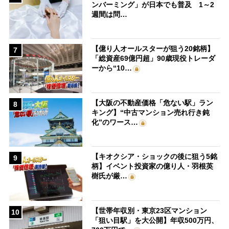
ンバーミング」が日本でも普及 1～2
週間は問…
【億り人オールスターが狙う20銘柄】
7
「総資産69億円超」90歳現役トレーダ
ーから“10…
【大阪の不動産価格「危ない駅」ラン
8
キング】“中古マンション売れ行き鈍
化”のワース…
【キオクシア・ショックの後に狙う5銘
9
柄】イベント投資家の億り人・羽根英
樹氏が厳…
【世帯年収別・東京23区マンション
10
「狙い目駅」を大公開】年収500万円、