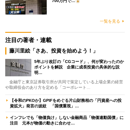
700万円で…
一覧を見る
注目の著者・連載
藤川里絵「さあ、投資を始めよう！」
5年ぶり改訂の「CGコード」、何が変わったのか
ポイントを解説 企業に成長投資の具体的な説
明…
金融庁と東京証券取引所が共同で策定している上場企業の経営
や取締役会のあり方を定める「コーポレート…
【令和のPKOか】GPIFをめぐる片山財務相の「円資産への投
資拡大」発言の波紋 「国債重視」…
インフレでも「物価負け」しない金融商品「物価連動国債」に
注目 元本が物価の動きに合わせ…