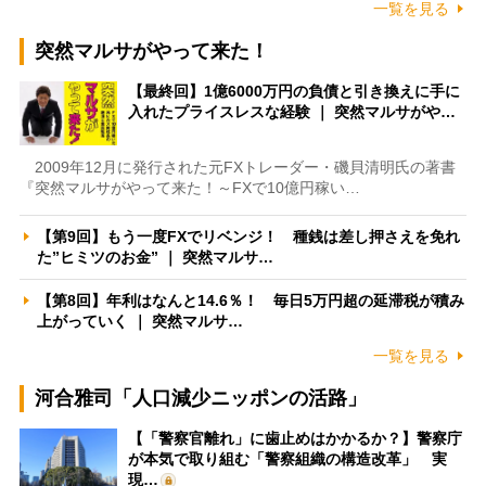
一覧を見る
突然マルサがやって来た！
【最終回】1億6000万円の負債と引き換えに手に
入れたプライスレスな経験 ｜ 突然マルサがや…
2009年12月に発行された元FXトレーダー・磯貝清明氏の著書
『突然マルサがやって来た！～FXで10億円稼い…
【第9回】もう一度FXでリベンジ！ 種銭は差し押さえを免れ
た”ヒミツのお金” ｜ 突然マルサ…
【第8回】年利はなんと14.6％！ 毎日5万円超の延滞税が積み
上がっていく ｜ 突然マルサ…
一覧を見る
河合雅司「人口減少ニッポンの活路」
【「警察官離れ」に歯止めはかかるか？】警察庁
が本気で取り組む「警察組織の構造改革」 実
現…