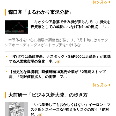
一覧を見る
森口亮「まるわかり市況分析」
「キオクシア急落で含み損が膨らんで…」損失を
投資家としての成長につなげる4つの視点 「…
半導体株を中心に相場の調整色が強まり、7月中旬にはキオク
シアホールディングスがストップ安をつけるな…
「NYダウは高値更新、ナスダック・S&P500は足踏み」が意味
する米国株市場の変化 半…
【歴史的な爆騰劇】時価総額10兆円企業が「2連続ストップ
高」「制限値幅拡大」の衝撃 フ…
一覧を見る
大前研一「ビジネス新大陸」の歩き方
「いつ暴発してもおかしくはない」イーロン・マ
スク氏とスペースXが抱えるリスクの数々「絶対
的…