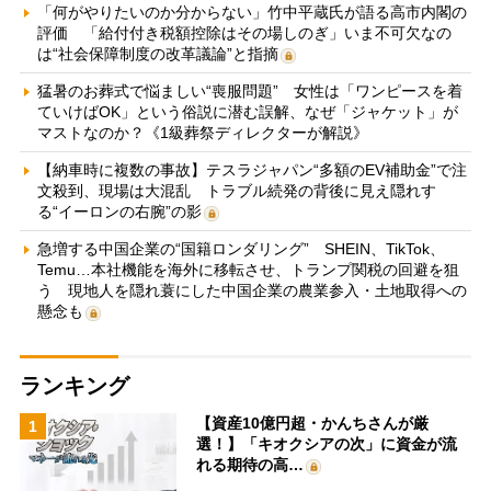
「何がやりたいのか分からない」竹中平蔵氏が語る高市内閣の
評価 「給付付き税額控除はその場しのぎ」いま不可欠なの
は“社会保障制度の改革議論”と指摘
猛暑のお葬式で悩ましい“喪服問題” 女性は「ワンピースを着
ていけばOK」という俗説に潜む誤解、なぜ「ジャケット」が
マストなのか？《1級葬祭ディレクターが解説》
【納車時に複数の事故】テスラジャパン“多額のEV補助金”で注
文殺到、現場は大混乱 トラブル続発の背後に見え隠れす
る“イーロンの右腕”の影
急増する中国企業の“国籍ロンダリング” SHEIN、TikTok、
Temu…本社機能を海外に移転させ、トランプ関税の回避を狙
う 現地人を隠れ蓑にした中国企業の農業参入・土地取得への
懸念も
ランキング
【資産10億円超・かんちさんが厳
1
選！】「キオクシアの次」に資金が流
れる期待の高…