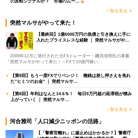
の反転シグナルか？ 市場のムー…
一覧を見る
突然マルサがやって来た！
【最終回】1億6000万円の負債と引き換えに手に
入れたプライスレスな経験 ｜ 突然マルサがや…
2009年12月に発行された元FXトレーダー・磯貝清明氏の著書
『突然マルサがやって来た！～FXで10億円稼い…
【第9回】もう一度FXでリベンジ！ 種銭は差し押さえを免れ
た”ヒミツのお金” ｜ 突然マルサ…
【第8回】年利はなんと14.6％！ 毎日5万円超の延滞税が積み
上がっていく ｜ 突然マルサ…
一覧を見る
河合雅司「人口減少ニッポンの活路」
【「警察官離れ」に歯止めはかかるか？】警察庁