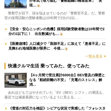
が本気で取り組む「警察組織の構造改革」 実
現…
警察庁が目下、頭を悩ませているのが「警察官不足」だ。警察
官の採用試験の受験者数は10年間で2分の1以…
【安全・安心ニッポンの危機】採用試験受験者数は10年間で2
分の1以下に！ 出生数減がも…
【医療崩壊】人口減少で「医師不足」に加えて「患者不足」に
見舞われ地域医療が限界に 今後…
一覧を見る
快適クルマ生活 乗ってみた、使ってみた
【4ヶ月間で受注累計6000台】BEV普及の障壁と
なる「航続距離の不安」「充電のストレス」解
消…
あれほどもてはやされていた「EV（BEV）シフト」の潮流も、
最近では減速基調になっているように見える。…
《雪道の対応力を検証》シビアな状況で実感した「フォレスタ