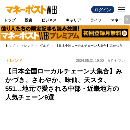
ログイン
トップ
投資
ビジネス
キャリア
ライフ
マネー
トップ
トレンド
グルメ
【日本全国ローカルチェーン大集合】みかづき、さわ
トレンド
2024.05.31 19:00
女性セブン
【日本全国ローカルチェーン大集合】み
かづき、さわやか、味仙、天スタ、
551…地元で愛される中部・近畿地方の
人気チェーン9選
Loaded
:
96.70%
/
Unmute