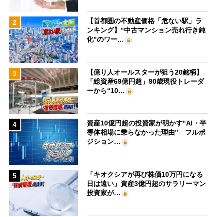
【首都圏の不動産価格「危ない駅」ラ
2
ンキング】“中古マンション売れ行き鈍
化”のワー…
【億り人オールスターが狙う20銘柄】
3
「総資産69億円超」90歳現役トレーダ
ーから“10…
資産10億円超の投資家が明かす“AI・半
4
導体相場に乗らなかった理由” フルポ
ジション…
「キオクシアが再び株価10万円になる
5
日は遠い」資産3億円超のサラリーマン
投資家が…