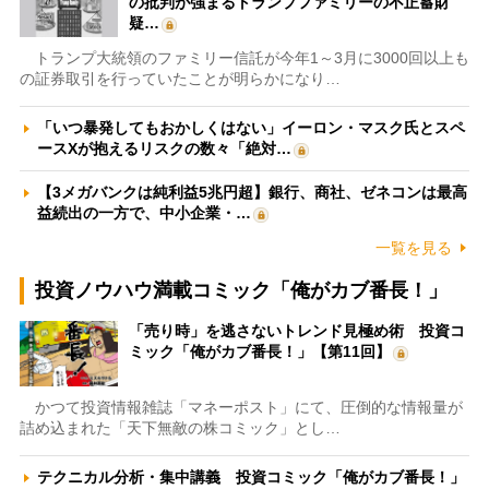
の批判が強まるトランプファミリーの不正蓄財
疑…
トランプ大統領のファミリー信託が今年1～3月に3000回以上も
の証券取引を行っていたことが明らかになり…
「いつ暴発してもおかしくはない」イーロン・マスク氏とスペ
ースXが抱えるリスクの数々「絶対…
【3メガバンクは純利益5兆円超】銀行、商社、ゼネコンは最高
益続出の一方で、中小企業・…
一覧を見る
投資ノウハウ満載コミック「俺がカブ番長！」
「売り時」を逃さないトレンド見極め術 投資コ
ミック「俺がカブ番長！」【第11回】
かつて投資情報雑誌「マネーポスト」にて、圧倒的な情報量が
詰め込まれた「天下無敵の株コミック」とし…
テクニカル分析・集中講義 投資コミック「俺がカブ番長！」