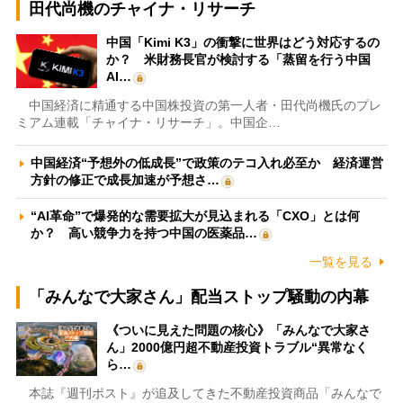
田代尚機のチャイナ・リサーチ
中国「Kimi K3」の衝撃に世界はどう対応するの
か？ 米財務長官が検討する「蒸留を行う中国
AI…
中国経済に精通する中国株投資の第一人者・田代尚機氏のプレ
ミアム連載「チャイナ・リサーチ」。中国企…
中国経済“予想外の低成長”で政策のテコ入れ必至か 経済運営
方針の修正で成長加速が予想さ…
“AI革命”で爆発的な需要拡大が見込まれる「CXO」とは何
か？ 高い競争力を持つ中国の医薬品…
一覧を見る
「みんなで大家さん」配当ストップ騒動の内幕
《ついに見えた問題の核心》「みんなで大家さ
ん」2000億円超不動産投資トラブル“異常なく
ら…
本誌『週刊ポスト』が追及してきた不動産投資商品「みんなで