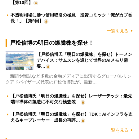
【第10回】
不透明相場に勝つ信用取引の極意 投資コミック「俺がカブ番
長！」【第9回】
一覧を見る
戸松信博の明日の爆騰株を探せ！
【戸松信博氏「明日の爆騰株」を探せ】トーメン
デバイス：サムスンを通じて世界のAIメモリ需
要…
新聞や雑誌など多数の金融メディアに出演するグローバルリン
クアドバイザーズ代表の戸松信博氏が、最新…
【戸松信博氏「明日の爆騰株」を探せ】レーザーテック：最先
端半導体の製造に不可欠な検査装…
【戸松信博氏「明日の爆騰株」を探せ】TDK：AIインフラを支
えるキープレーヤー 成長の再評…
一覧を見る