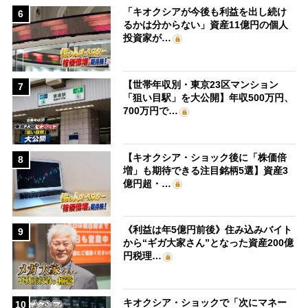
「キオクシアが今後も利益を出し続け
6
るかは分からない」資産11億円の個人
投資家が…
【世帯年収別・東京23区マンション
7
「狙い目駅」を大公開】年収500万円、
700万円で…
【キオクシア・ショック後に「株価倍
8
増」も期待できる注目銘柄5選】資産3
億円超・…
《利益は年5億円前後》住み込みバイト
9
から“ギガ大家さん”となった資産200億
円税理…
キオクシア・ショックで「次にマネー
10