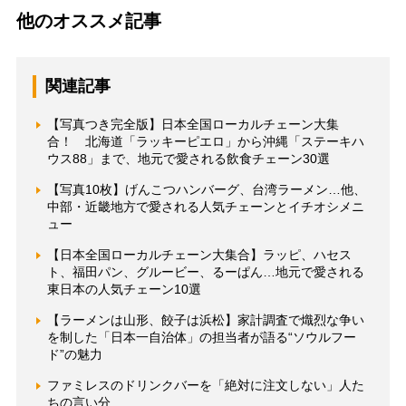
他のオススメ記事
関連記事
【写真つき完全版】日本全国ローカルチェーン大集
合！ 北海道「ラッキーピエロ」から沖縄「ステーキハ
ウス88」まで、地元で愛される飲食チェーン30選
【写真10枚】げんこつハンバーグ、台湾ラーメン…他、
中部・近畿地方で愛される人気チェーンとイチオシメニ
ュー
【日本全国ローカルチェーン大集合】ラッピ、ハセス
ト、福田パン、グルービー、るーぱん…地元で愛される
東日本の人気チェーン10選
【ラーメンは山形、餃子は浜松】家計調査で熾烈な争い
を制した「日本一自治体」の担当者が語る“ソウルフー
ド”の魅力
ファミレスのドリンクバーを「絶対に注文しない」人た
ちの言い分