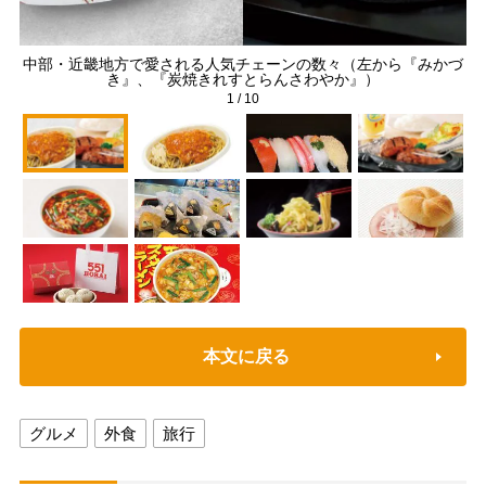
中部・近畿地方で愛される人気チェーンの数々（左から『みかづ
き』、『炭焼きれすとらんさわやか』）
1
/
10
本文に戻る
グルメ
外食
旅行