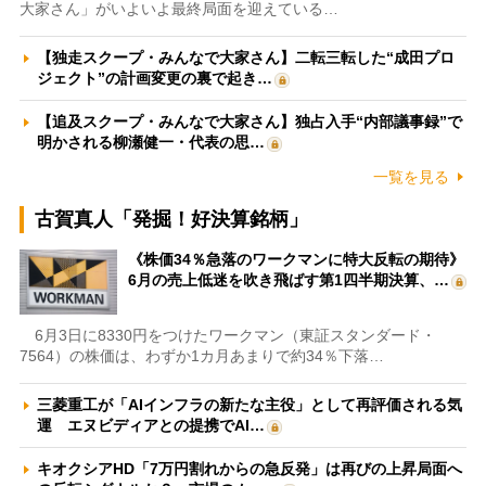
大家さん」がいよいよ最終局面を迎えている…
【独走スクープ・みんなで大家さん】二転三転した“成田プロ
ジェクト”の計画変更の裏で起き…
【追及スクープ・みんなで大家さん】独占入手“内部議事録”で
明かされる柳瀬健一・代表の思…
一覧を見る
古賀真人「発掘！好決算銘柄」
《株価34％急落のワークマンに特大反転の期待》
6月の売上低迷を吹き飛ばす第1四半期決算、…
6月3日に8330円をつけたワークマン（東証スタンダード・
7564）の株価は、わずか1カ月あまりで約34％下落…
三菱重工が「AIインフラの新たな主役」として再評価される気
運 エヌビディアとの提携でAI…
キオクシアHD「7万円割れからの急反発」は再びの上昇局面へ