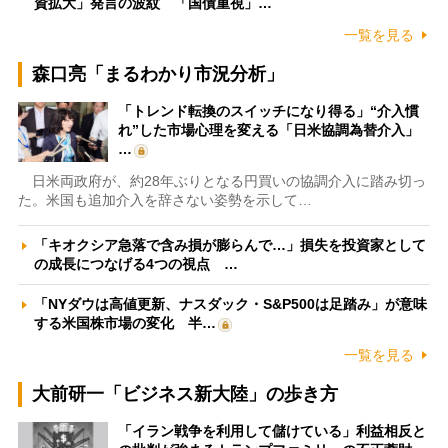
資拡大」発言の波紋 「国債重視」…
一覧を見る
森口亮「まるわかり市況分析」
「トレンド転換のスイッチになり得る」“介入慣
れ”した市場心理を変える「日米協調為替介入」
…
日米両政府が、約28年ぶりとなる円買いの協調介入に踏み切っ
た。米国も追加介入を辞さない姿勢を示して…
「キオクシア急落で含み損が膨らんで…」損失を投資家として
の成長につなげる4つの視点 …
「NYダウは高値更新、ナスダック・S&P500は足踏み」が意味
する米国株市場の変化 半…
一覧を見る
大前研一「ビジネス新大陸」の歩き方
「イラン戦争を利用して儲けている」利益相反と