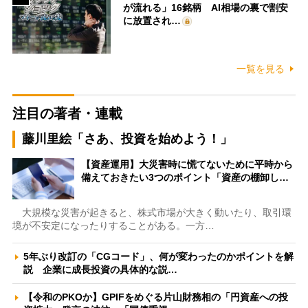
が流れる」16銘柄 AI相場の裏で割安
に放置され…
一覧を見る
注目の著者・連載
藤川里絵「さあ、投資を始めよう！」
【資産運用】大災害時に慌てないために平時から
備えておきたい3つのポイント「資産の棚卸し…
大規模な災害が起きると、株式市場が大きく動いたり、取引環
境が不安定になったりすることがある。一方…
5年ぶり改訂の「CGコード」、何が変わったのかポイントを解
説 企業に成長投資の具体的な説…
【令和のPKOか】GPIFをめぐる片山財務相の「円資産への投