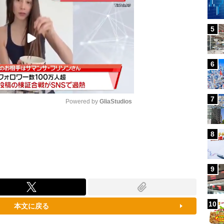
5
6
7
Powered by 
GliaStudios
Mute
8
9
10
本文に戻る