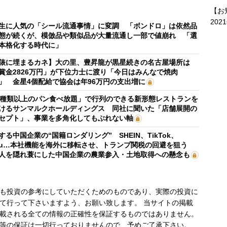
【お
202
生に人気の「シール流通事情」に変調 「ボンドロ」は依然品
態が続くが、模倣品や類似品が大量流通し一部で値崩れ 「選
本格化する時代に」
俵に埋まるカネ】大の里、豊昇龍が黒星続きの名古屋場所は
賞金2826万円」が下位力士に渡り「今日はみんなで焼肉
」 金星4個配給で協会は年96万円の支出増に
0種類以上のパン食べ放題」で行列のできる新形態レストランを
けるサンマルクホールディングス 同社に聞いた「店舗展開の
セプト」、事業を多角化してもぶれない軸
する中国企業の“国籍ロンダリング” SHEIN、TikTok、
mu…本社機能を海外に移転させ、トランプ関税の回避を狙う
人を隠れ蓑にした中国企業の農業参入・土地取得への懸念も
も投資の参考にしていただくためのものであり、実際の投資に
て行って下さいますよう、お願い致します。 当サイトの掲載
載される全ての情報の正確性を保証するものではありません。
等の保証は一切行っておりませんので、予めご了承下さい。