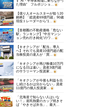
す“AI・半導体相場に乗らなかっ
た理由” フルポジショ…
【億り人オールスターが狙う20
銘柄】「総資産69億円超」90歳
現役トレーダーから“1…
【首都圏の不動産価格「危ない
駅」ランキング】“中古マンシ
ョン売れ行き鈍化”のワ…
【キオクシアが「配当」導入
へ】それでも資産10億円超の配
当株投資の達人が「買…
「キオクシアが再び株価10万円
になる日は遠い」資産3億円超
のサラリーマン投資家…
「キオクシアが今後も利益を出
し続けるかは分からない」資産
11億円の個人投資家…
「北海道で知らない人はいな
い！」道民熱愛のカップ焼きそ
ば「やきそば弁当」、最大…