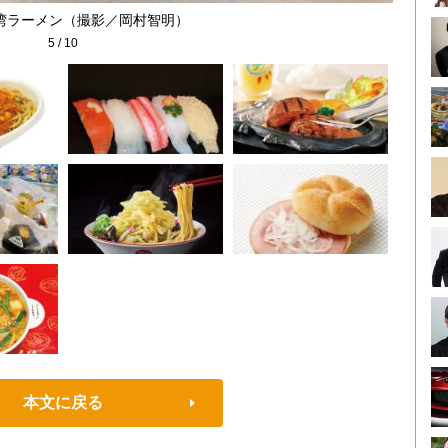
湾ラーメン（撮影／岡村智明）
5
/
10
本文に戻る