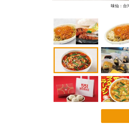
グ
味仙：台