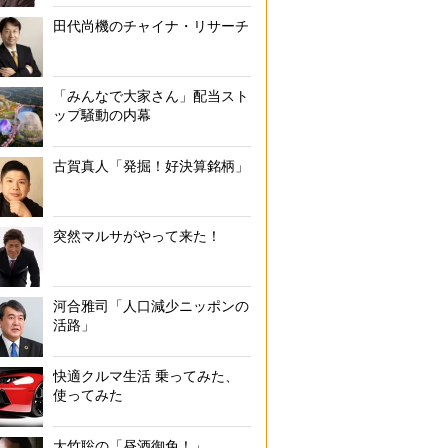
おにぎりの桃太郎：おにぎり各種
田代尚機のチャイナ・リサーチ
「みんなで大家さん」配当スト
ップ騒動の内幕
古賀真人「発掘！好決算銘柄」
突然マルサがやって来た！
河合雅司「人口減少ニッポンの
活路」
快適クルマ生活 乗ってみた、
使ってみた
大竹聡の「昼酒御免！」