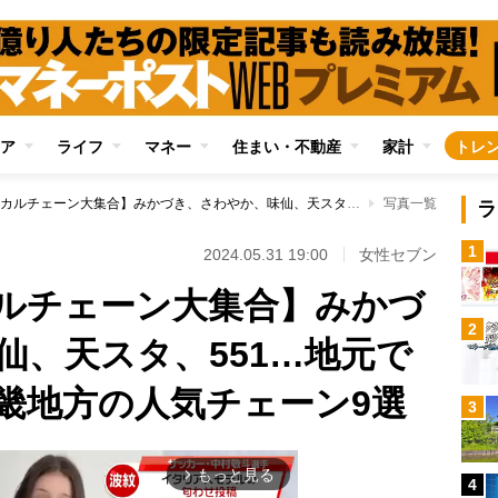
ア
ライフ
マネー
住まい・不動産
家計
トレ
【日本全国ローカルチェーン大集合】みかづき、さわやか、味仙、天スタ、551…地元で愛される中部・近畿地方の人気チェーン9選
写真一覧
ラ
1
2024.05.31 19:00
女性セブン
ルチェーン大集合】みかづ
2
仙、天スタ、551…地元で
畿地方の人気チェーン9選
3
もっと見る
arrow_forward_ios
4