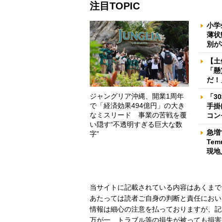
注目TOPIC
小学
薄状
別が
【土
「懸
だ！
ジャングリア沖縄、開業1周年
「3
で「経済効果494億円」の大き
手掛
なミスリード 事業の苦戦を覆
コン
い隠す“不透明すぎる巨大な数
急増
字”
Te
現地
当サイトに記載されている内容はあくまで
あたっては読者ご自身の判断と責任におい
情報は細心の注意を払っておりますが、記
万が一、トラブル等の損失が被っても損害