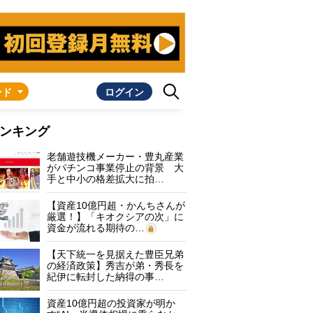
ンド
ログイン
ンキング
老舗遊技機メーカー・豊丸産業
がパチンコ事業停止の背景 大
手と中小の格差拡大に拍…
【資産10億円超・かんちさんが
厳選！】「キオクシアの次」に
資金が流れる期待の…
【天下統一を見据えた豊臣兄弟
の経済政策】秀吉が弟・秀長を
紀伊に転封した納得の事…
資産10億円超の投資家が明か