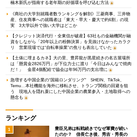
楠木新氏が指南する老年期の好循環を呼び込む方法
《商社の大学別就職者数ランキングを解剖》三菱商事、三井物
産、住友商事への就職者は「東大・早大・慶大で約6割」の現
実 3大学以外で強い大学はどこか
【クレジット決済代行・全東信が破産】63社もの金融機関が融
資をしながら「20年以上の粉飾決算」を見抜けなかったカラク
リ 営業現場では“自転車操業”の焦りも表出していた
【土俵に埋まるカネ】大の里、豊昇龍が黒星続きの名古屋場所
は「懸賞金2826万円」が下位力士に渡り「今日はみんなで焼肉
だ！」 金星4個配給で協会は年96万円の支出増に
急増する中国企業の“国籍ロンダリング” SHEIN、TikTok、
Temu…本社機能を海外に移転させ、トランプ関税の回避を狙
う 現地人を隠れ蓑にした中国企業の農業参入・土地取得への
懸念も
ランキング
豊臣兄弟は転戦続きでなぜ軍費が続い
1
たのか？ 信長亡き後、秀吉・秀長の