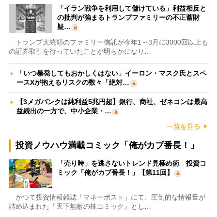
「イラン戦争を利用して儲けている」利益相反と
の批判が強まるトランプファミリーの不正蓄財
疑…
トランプ大統領のファミリー信託が今年1～3月に3000回以上も
の証券取引を行っていたことが明らかになり…
「いつ暴発してもおかしくはない」イーロン・マスク氏とスペ
ースXが抱えるリスクの数々「絶対…
【3メガバンクは純利益5兆円超】銀行、商社、ゼネコンは最高
益続出の一方で、中小企業・…
一覧を見る
投資ノウハウ満載コミック「俺がカブ番長！」
「売り時」を逃さないトレンド見極め術 投資コ
ミック「俺がカブ番長！」【第11回】
かつて投資情報雑誌「マネーポスト」にて、圧倒的な情報量が
詰め込まれた「天下無敵の株コミック」とし…