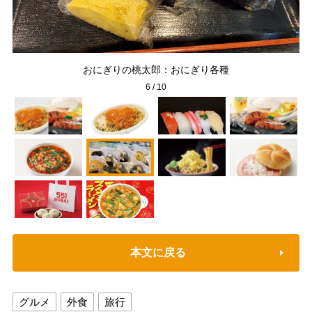
おにぎりの桃太郎：おにぎり各種
6
/
10
本文に戻る
グルメ
外食
旅行