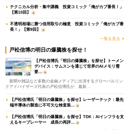
テクニカル分析・集中講義 投資コミック「俺がカブ番長！」
【第10回】
不透明相場に勝つ信用取引の極意 投資コミック「俺がカブ番
長！」【第9回】
一覧を見る
戸松信博の明日の爆騰株を探せ！
【戸松信博氏「明日の爆騰株」を探せ】トーメン
デバイス：サムスンを通じて世界のAIメモリ需
要…
新聞や雑誌など多数の金融メディアに出演するグローバルリン
クアドバイザーズ代表の戸松信博氏が、最新…
【戸松信博氏「明日の爆騰株」を探せ】レーザーテック：最先
端半導体の製造に不可欠な検査装…
【戸松信博氏「明日の爆騰株」を探せ】TDK：AIインフラを支
えるキープレーヤー 成長の再評…