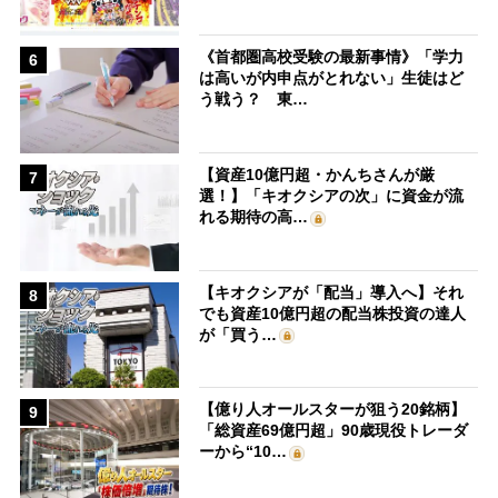
《首都圏高校受験の最新事情》「学力
6
は高いが内申点がとれない」生徒はど
う戦う？ 東…
【資産10億円超・かんちさんが厳
7
選！】「キオクシアの次」に資金が流
れる期待の高…
【キオクシアが「配当」導入へ】それ
8
でも資産10億円超の配当株投資の達人
が「買う…
【億り人オールスターが狙う20銘柄】
9
「総資産69億円超」90歳現役トレーダ
ーから“10…