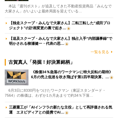
本誌『週刊ポスト』が追及してきた不動産投資商品「みんなで
大家さん」がいよいよ最終局面を迎えている…
【独走スクープ・みんなで大家さん】二転三転した“成田プロ
ジェクト”の計画変更の裏で起き…
【追及スクープ・みんなで大家さん】独占入手“内部議事録”で
明かされる柳瀬健一・代表の思…
一覧を見る
古賀真人「発掘！好決算銘柄」
《株価34％急落のワークマンに特大反転の期待》
6月の売上低迷を吹き飛ばす第1四半期決算、…
6月3日に8330円をつけたワークマン（東証スタンダード・
7564）の株価は、わずか1カ月あまりで約34％下落…
三菱重工が「AIインフラの新たな主役」として再評価される気
運 エヌビディアとの提携でAI…