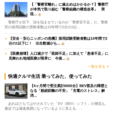
【「警察官離れ」に歯止めはかかるか？】警察庁
が本気で取り組む「警察組織の構造改革」 実
現…
警察庁が目下、頭を悩ませているのが「警察官不足」だ。警察
官の採用試験の受験者数は10年間で2分の1以…
【安全・安心ニッポンの危機】採用試験受験者数は10年間で2
分の1以下に！ 出生数減がも…
【医療崩壊】人口減少で「医師不足」に加えて「患者不足」に
見舞われ地域医療が限界に 今後…
一覧を見る
快適クルマ生活 乗ってみた、使ってみた
【4ヶ月間で受注累計6000台】BEV普及の障壁と
なる「航続距離の不安」「充電のストレス」解
消…
あれほどもてはやされていた「EV（BEV）シフト」の潮流も、
最近では減速基調になっているように見える。…