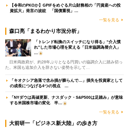
【令和のPKOか】GPIFをめぐる片山財務相の「円資産への投
資拡大」発言の波紋 「国債重視」…
一覧を見る
森口亮「まるわかり市況分析」
「トレンド転換のスイッチになり得る」“介入慣
れ”した市場心理を変える「日米協調為替介入」
…
日米両政府が、約28年ぶりとなる円買いの協調介入に踏み切っ
た。米国も追加介入を辞さない姿勢を示して…
「キオクシア急落で含み損が膨らんで…」損失を投資家として
の成長につなげる4つの視点 …
「NYダウは高値更新、ナスダック・S&P500は足踏み」が意味
する米国株市場の変化 半…
一覧を見る
大前研一「ビジネス新大陸」の歩き方