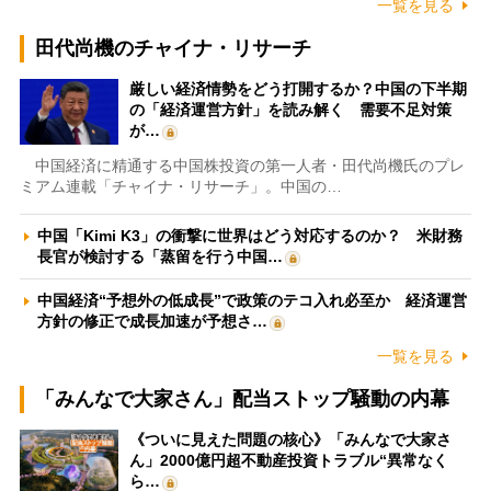
一覧を見る
田代尚機のチャイナ・リサーチ
厳しい経済情勢をどう打開するか？中国の下半期
の「経済運営方針」を読み解く 需要不足対策
が…
中国経済に精通する中国株投資の第一人者・田代尚機氏のプレ
ミアム連載「チャイナ・リサーチ」。中国の…
中国「Kimi K3」の衝撃に世界はどう対応するのか？ 米財務
長官が検討する「蒸留を行う中国…
中国経済“予想外の低成長”で政策のテコ入れ必至か 経済運営
方針の修正で成長加速が予想さ…
一覧を見る
「みんなで大家さん」配当ストップ騒動の内幕
《ついに見えた問題の核心》「みんなで大家さ
ん」2000億円超不動産投資トラブル“異常なく
ら…