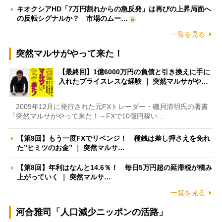
キオクシアHD「7万円割れからの急反発」は再びの上昇局面へ
の反転シグナルか？ 市場のムー…
一覧を見る
突然マルサがやって来た！
【最終回】1億6000万円の負債と引き換えに手に
入れたプライスレスな経験 ｜ 突然マルサがや…
2009年12月に発行された元FXトレーダー・磯貝清明氏の著書
『突然マルサがやって来た！～FXで10億円稼い…
【第9回】もう一度FXでリベンジ！ 種銭は差し押さえを免れ
た”ヒミツのお金” ｜ 突然マルサ…
【第8回】年利はなんと14.6％！ 毎日5万円超の延滞税が積み
上がっていく ｜ 突然マルサ…
一覧を見る
河合雅司「人口減少ニッポンの活路」