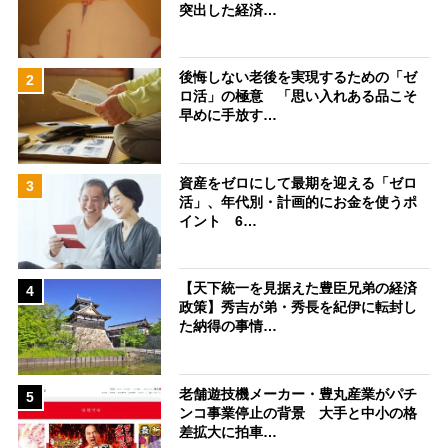
突出した経済…
後悔しない老後を実現するための「ゼ
2
ロ活」の極意 「思い入れある品こそ
早めに手放す…
資産をゼロにして最期を迎える「ゼロ
3
活」、年代別・計画的にお金を使うポ
イント 6…
【天下統一を見据えた豊臣兄弟の経済
4
政策】秀吉が弟・秀長を紀伊に転封し
た納得の事情…
老舗遊技機メーカー・豊丸産業がパチ
5
ンコ事業停止の背景 大手と中小の格
差拡大に拍車…