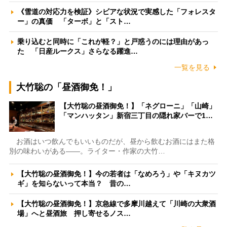
《雪道の対応力を検証》シビアな状況で実感した「フォレスタ
ー」の真価 「ターボ」と「スト…
乗り込むと同時に「これが軽？」と戸惑うのには理由があっ
た 「日産ルークス」さらなる躍進…
一覧を見る
大竹聡の「昼酒御免！」
【大竹聡の昼酒御免！】「ネグローニ」「山崎」
「マンハッタン」新宿三丁目の隠れ家バーで1…
お酒はいつ飲んでもいいものだが、昼から飲むお酒にはまた格
別の味わいがある――。ライター・作家の大竹…
【大竹聡の昼酒御免！】今の若者は「なめろう」や「キヌカツ
ギ」を知らないって本当？ 昔の…
【大竹聡の昼酒御免！】京急線で多摩川越えて「川崎の大衆酒
場」へと昼酒旅 押し寄せるノス…