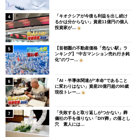
「キオクシアが今後も利益を出し続け
4
るかは分からない」資産11億円の個人
投資家が…
【首都圏の不動産価格「危ない駅」ラ
5
ンキング】“中古マンション売れ行き鈍
化”のワー…
「AI・半導体関連が“本命”であること
6
に変わりはない」資産20億円超の90歳
現役トレー…
「失敗すると取り返しがつかない」葬
7
儀社の手を借りない「DIY葬」の落とし
穴 素人には…