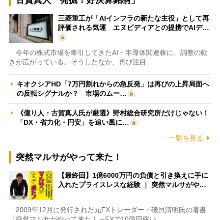
三菱重工が「AIインフラの新たな主役」として再
評価される気運 エヌビディアとの提携でAIデ…
今年の株式市場を牽引してきたAI・半導体関連株に、調整の動
きが広がっている。そうしたなか、再び注目…
キオクシアHD「7万円割れからの急反発」は再びの上昇局面へ
の反転シグナルか？ 市場のムー…
《億り人・古賀真人氏が厳選》野村総合研究所だけじゃない！
「DX・省力化・円安」を追い風に…
一覧を見る
突然マルサがやって来た！
【最終回】1億6000万円の負債と引き換えに手に
入れたプライスレスな経験 ｜ 突然マルサがや…
2009年12月に発行された元FXトレーダー・磯貝清明氏の著書
『突然マルサがやって来た！～FXで10億円稼い…