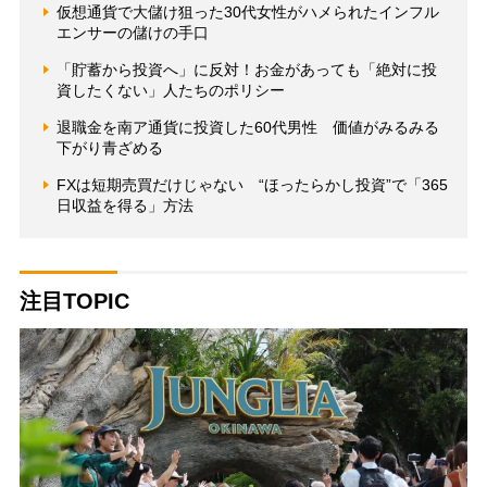
仮想通貨で大儲け狙った30代女性がハメられたインフル
エンサーの儲けの手口
「貯蓄から投資へ」に反対！お金があっても「絶対に投
資したくない」人たちのポリシー
退職金を南ア通貨に投資した60代男性 価値がみるみる
下がり青ざめる
FXは短期売買だけじゃない “ほったらかし投資”で「365
日収益を得る」方法
注目TOPIC