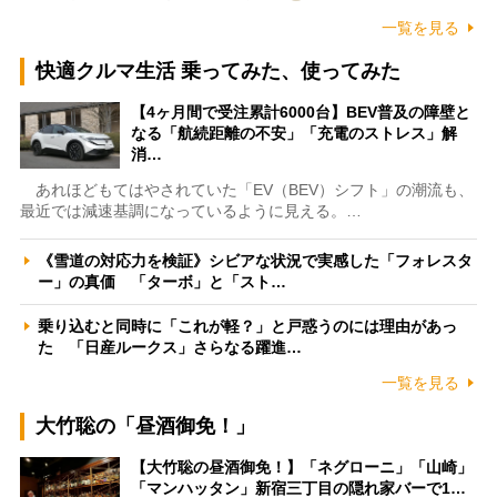
一覧を見る
快適クルマ生活 乗ってみた、使ってみた
【4ヶ月間で受注累計6000台】BEV普及の障壁と
なる「航続距離の不安」「充電のストレス」解
消…
あれほどもてはやされていた「EV（BEV）シフト」の潮流も、
最近では減速基調になっているように見える。…
《雪道の対応力を検証》シビアな状況で実感した「フォレスタ
ー」の真価 「ターボ」と「スト…
乗り込むと同時に「これが軽？」と戸惑うのには理由があっ
た 「日産ルークス」さらなる躍進…
一覧を見る
大竹聡の「昼酒御免！」
【大竹聡の昼酒御免！】「ネグローニ」「山崎」
「マンハッタン」新宿三丁目の隠れ家バーで1…