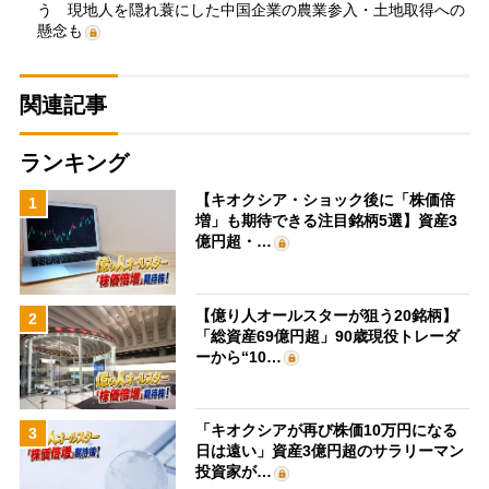
う 現地人を隠れ蓑にした中国企業の農業参入・土地取得への
懸念も
関連記事
ランキング
【キオクシア・ショック後に「株価倍
1
増」も期待できる注目銘柄5選】資産3
億円超・…
【億り人オールスターが狙う20銘柄】
2
「総資産69億円超」90歳現役トレーダ
ーから“10…
「キオクシアが再び株価10万円になる
3
日は遠い」資産3億円超のサラリーマン
投資家が…