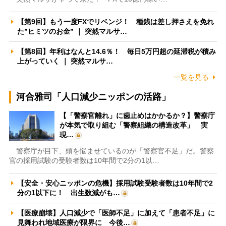
【第9回】もう一度FXでリベンジ！ 種銭は差し押さえを免れ
た”ヒミツのお金” ｜ 突然マルサ…
【第8回】年利はなんと14.6％！ 毎日5万円超の延滞税が積み
上がっていく ｜ 突然マルサ…
一覧を見る
河合雅司「人口減少ニッポンの活路」
【「警察官離れ」に歯止めはかかるか？】警察庁
が本気で取り組む「警察組織の構造改革」 実
現…
警察庁が目下、頭を悩ませているのが「警察官不足」だ。警察
官の採用試験の受験者数は10年間で2分の1以…
【安全・安心ニッポンの危機】採用試験受験者数は10年間で2
分の1以下に！ 出生数減がも…
【医療崩壊】人口減少で「医師不足」に加えて「患者不足」に
見舞われ地域医療が限界に 今後…