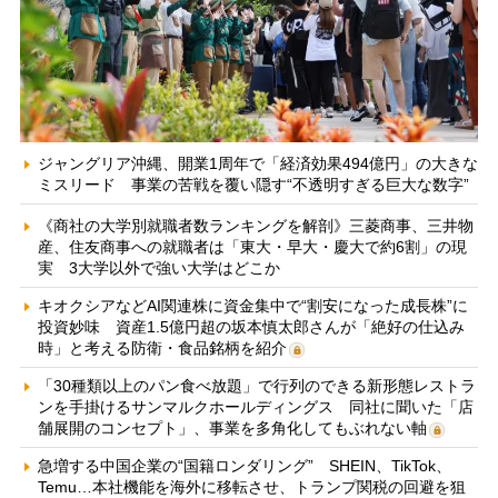
ジャングリア沖縄、開業1周年で「経済効果494億円」の大きな
ミスリード 事業の苦戦を覆い隠す“不透明すぎる巨大な数字”
《商社の大学別就職者数ランキングを解剖》三菱商事、三井物
産、住友商事への就職者は「東大・早大・慶大で約6割」の現
実 3大学以外で強い大学はどこか
キオクシアなどAI関連株に資金集中で“割安になった成長株”に
投資妙味 資産1.5億円超の坂本慎太郎さんが「絶好の仕込み
時」と考える防衛・食品銘柄を紹介
「30種類以上のパン食べ放題」で行列のできる新形態レストラ
ンを手掛けるサンマルクホールディングス 同社に聞いた「店
舗展開のコンセプト」、事業を多角化してもぶれない軸
急増する中国企業の“国籍ロンダリング” SHEIN、TikTok、
Temu…本社機能を海外に移転させ、トランプ関税の回避を狙