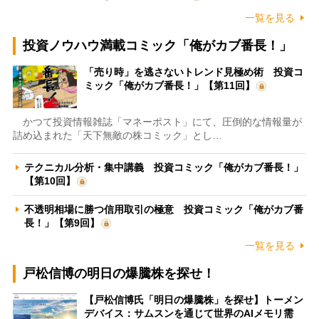
一覧を見る
投資ノウハウ満載コミック「俺がカブ番長！」
「売り時」を逃さないトレンド見極め術 投資コ
ミック「俺がカブ番長！」【第11回】
かつて投資情報雑誌「マネーポスト」にて、圧倒的な情報量が
詰め込まれた「天下無敵の株コミック」とし…
テクニカル分析・集中講義 投資コミック「俺がカブ番長！」
【第10回】
不透明相場に勝つ信用取引の極意 投資コミック「俺がカブ番
長！」【第9回】
一覧を見る
戸松信博の明日の爆騰株を探せ！
【戸松信博氏「明日の爆騰株」を探せ】トーメン
デバイス：サムスンを通じて世界のAIメモリ需