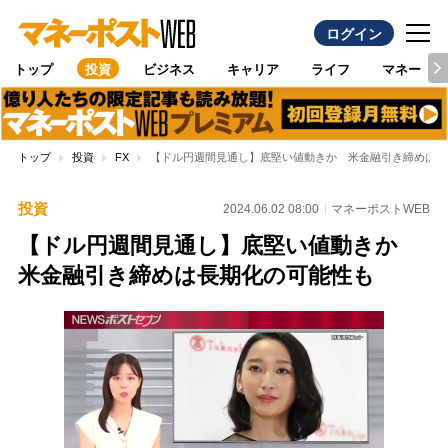
ログイン
トップ
投資
ビジネス
キャリア
ライフ
マネー
トップ
投資
FX
【ドル円週間見通し】底堅い値動きか 米金融引き締めは長
投資
2024.06.02 08:00
マネーポストWEB
【ドル円週間見通し】底堅い値動きか
米金融引き締めは長期化の可能性も