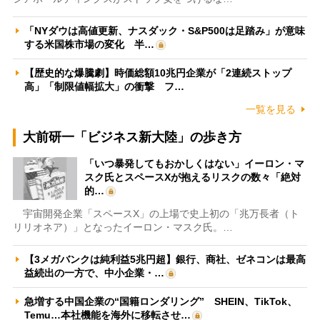
「NYダウは高値更新、ナスダック・S&P500は足踏み」が意味
する米国株市場の変化 半…
【歴史的な爆騰劇】時価総額10兆円企業が「2連続ストップ
高」「制限値幅拡大」の衝撃 フ…
一覧を見る
大前研一「ビジネス新大陸」の歩き方
「いつ暴発してもおかしくはない」イーロン・マ
スク氏とスペースXが抱えるリスクの数々「絶対
的…
宇宙開発企業「スペースX」の上場で史上初の「兆万長者（ト
リリオネア）」となったイーロン・マスク氏。…
【3メガバンクは純利益5兆円超】銀行、商社、ゼネコンは最高
益続出の一方で、中小企業・…
急増する中国企業の“国籍ロンダリング” SHEIN、TikTok、
Temu…本社機能を海外に移転させ…