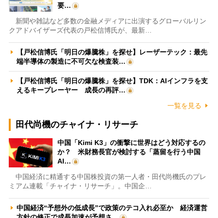
要…
新聞や雑誌など多数の金融メディアに出演するグローバルリン
クアドバイザーズ代表の戸松信博氏が、最新…
【戸松信博氏「明日の爆騰株」を探せ】レーザーテック：最先
端半導体の製造に不可欠な検査装…
【戸松信博氏「明日の爆騰株」を探せ】TDK：AIインフラを支
えるキープレーヤー 成長の再評…
一覧を見る
田代尚機のチャイナ・リサーチ
中国「Kimi K3」の衝撃に世界はどう対応するの
か？ 米財務長官が検討する「蒸留を行う中国
AI…
中国経済に精通する中国株投資の第一人者・田代尚機氏のプレ
ミアム連載「チャイナ・リサーチ」。中国企…
中国経済“予想外の低成長”で政策のテコ入れ必至か 経済運営
方針の修正で成長加速が予想さ…