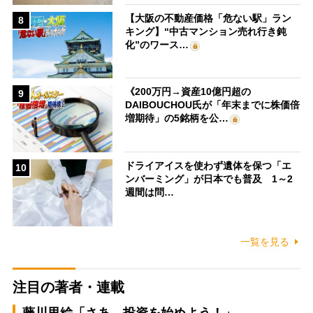
【大阪の不動産価格「危ない駅」ラン
8
キング】“中古マンション売れ行き鈍
化”のワース…
《200万円→資産10億円超の
9
DAIBOUCHOU氏が「年末までに株価倍
増期待」の5銘柄を公…
ドライアイスを使わず遺体を保つ「エ
10
ンバーミング」が日本でも普及 1～2
週間は問…
一覧を見る
注目の著者・連載
藤川里絵「さあ、投資を始めよう！」