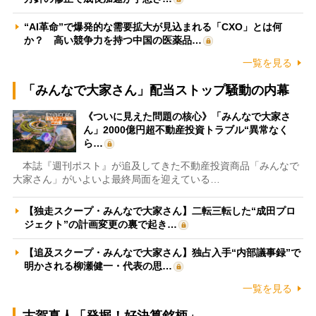
“AI革命”で爆発的な需要拡大が見込まれる「CXO」とは何
か？ 高い競争力を持つ中国の医薬品…
一覧を見る
「みんなで大家さん」配当ストップ騒動の内幕
《ついに見えた問題の核心》「みんなで大家さ
ん」2000億円超不動産投資トラブル“異常なく
ら…
本誌『週刊ポスト』が追及してきた不動産投資商品「みんなで
大家さん」がいよいよ最終局面を迎えている…
【独走スクープ・みんなで大家さん】二転三転した“成田プロ
ジェクト”の計画変更の裏で起き…
【追及スクープ・みんなで大家さん】独占入手“内部議事録”で
明かされる柳瀬健一・代表の思…
一覧を見る
古賀真人「発掘！好決算銘柄」