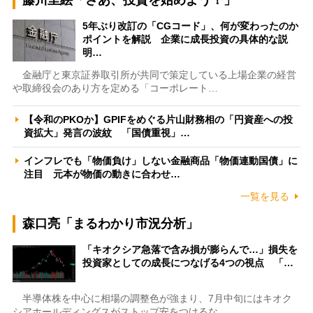
5年ぶり改訂の「CGコード」、何が変わったのか
ポイントを解説 企業に成長投資の具体的な説
明…
金融庁と東京証券取引所が共同で策定している上場企業の経営
や取締役会のあり方を定める「コーポレート…
【令和のPKOか】GPIFをめぐる片山財務相の「円資産への投
資拡大」発言の波紋 「国債重視」…
インフレでも「物価負け」しない金融商品「物価連動国債」に
注目 元本が物価の動きに合わせ…
一覧を見る
森口亮「まるわかり市況分析」
「キオクシア急落で含み損が膨らんで…」損失を
投資家としての成長につなげる4つの視点 「…
半導体株を中心に相場の調整色が強まり、7月中旬にはキオク
シアホールディングスがストップ安をつけるな…