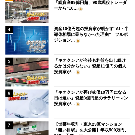
「総資産69億円超」90歳現役トレーダ
ーから“10…
資産10億円超の投資家が明かす“AI・半
4
導体相場に乗らなかった理由” フルポ
ジション…
「キオクシアが今後も利益を出し続け
5
るかは分からない」資産11億円の個人
投資家が…
「キオクシアが再び株価10万円になる
6
日は遠い」資産3億円超のサラリーマン
投資家が…
【世帯年収別・東京23区マンション
7
「狙い目駅」を大公開】年収500万円、