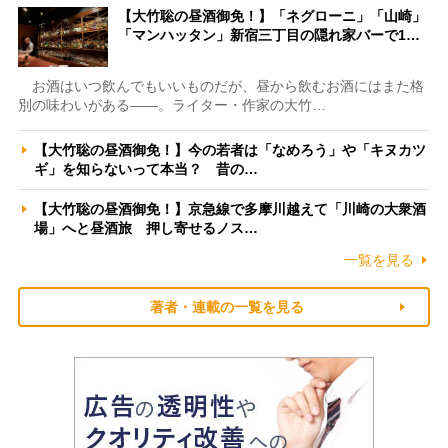
【大竹聡の昼酒御免！】「ネグローニ」「山崎」
「マンハッタン」新宿三丁目の隠れ家バーで1…
お酒はいつ飲んでもいいものだが、昼から飲むお酒にはまた格
別の味わいがある――。ライター・作家の大竹…
【大竹聡の昼酒御免！】今の若者は「なめろう」や「キヌカツ
ギ」を知らないって本当？ 昔の…
【大竹聡の昼酒御免！】京急線で多摩川越えて「川崎の大衆酒
場」へと昼酒旅 押し寄せるノス…
一覧を見る
著者・連載の一覧を見る