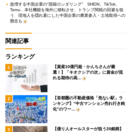
急増する中国企業の“国籍ロンダリング” SHEIN、TikTok、
Temu…本社機能を海外に移転させ、トランプ関税の回避を狙
う 現地人を隠れ蓑にした中国企業の農業参入・土地取得への
懸念も
関連記事
ランキング
【資産10億円超・かんちさんが厳
1
選！】「キオクシアの次」に資金が流
れる期待の高…
【首都圏の不動産価格「危ない駅」ラ
2
ンキング】“中古マンション売れ行き鈍
化”のワー…
【億り人オールスターが狙う20銘柄】
3