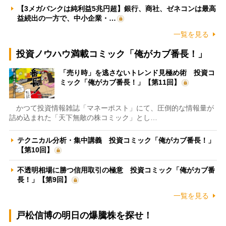
【3メガバンクは純利益5兆円超】銀行、商社、ゼネコンは最高
益続出の一方で、中小企業・…
一覧を見る
投資ノウハウ満載コミック「俺がカブ番長！」
「売り時」を逃さないトレンド見極め術 投資コ
ミック「俺がカブ番長！」【第11回】
かつて投資情報雑誌「マネーポスト」にて、圧倒的な情報量が
詰め込まれた「天下無敵の株コミック」とし…
テクニカル分析・集中講義 投資コミック「俺がカブ番長！」
【第10回】
不透明相場に勝つ信用取引の極意 投資コミック「俺がカブ番
長！」【第9回】
一覧を見る
戸松信博の明日の爆騰株を探せ！