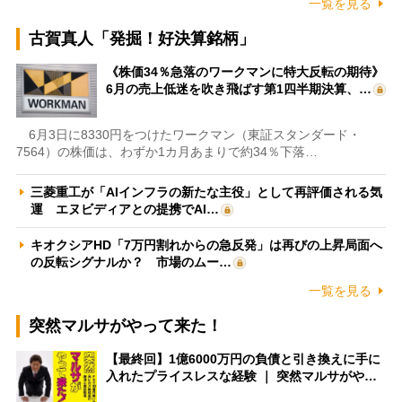
一覧を見る
古賀真人「発掘！好決算銘柄」
《株価34％急落のワークマンに特大反転の期待》
6月の売上低迷を吹き飛ばす第1四半期決算、…
6月3日に8330円をつけたワークマン（東証スタンダード・
7564）の株価は、わずか1カ月あまりで約34％下落…
三菱重工が「AIインフラの新たな主役」として再評価される気
運 エヌビディアとの提携でAI…
キオクシアHD「7万円割れからの急反発」は再びの上昇局面へ
の反転シグナルか？ 市場のムー…
一覧を見る
突然マルサがやって来た！
【最終回】1億6000万円の負債と引き換えに手に
入れたプライスレスな経験 ｜ 突然マルサがや…