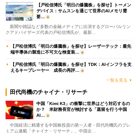
【戸松信博氏「明日の爆騰株」を探せ】トーメン
デバイス：サムスンを通じて世界のAIメモリ需
要…
新聞や雑誌など多数の金融メディアに出演するグローバルリン
クアドバイザーズ代表の戸松信博氏が、最新…
【戸松信博氏「明日の爆騰株」を探せ】レーザーテック：最先
端半導体の製造に不可欠な検査装…
【戸松信博氏「明日の爆騰株」を探せ】TDK：AIインフラを支
えるキープレーヤー 成長の再評…
一覧を見る
田代尚機のチャイナ・リサーチ
中国「Kimi K3」の衝撃に世界はどう対応するの
か？ 米財務長官が検討する「蒸留を行う中国
AI…
中国経済に精通する中国株投資の第一人者・田代尚機氏のプレ
ミアム連載「チャイナ・リサーチ」。中国企…