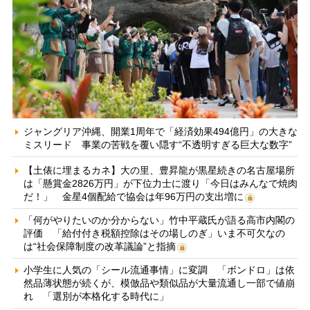
ジャングリア沖縄、開業1周年で「経済効果494億円」の大きな
ミスリード 事業の苦戦を覆い隠す“不透明すぎる巨大な数字”
【土俵に埋まるカネ】大の里、豊昇龍が黒星続きの名古屋場所
は「懸賞金2826万円」が下位力士に渡り「今日はみんなで焼肉
だ！」 金星4個配給で協会は年96万円の支出増に
「何がやりたいのか分からない」竹中平蔵氏が語る高市内閣の
評価 「給付付き税額控除はその場しのぎ」いま不可欠なの
は“社会保障制度の改革議論”と指摘
小学生に人気の「シール流通事情」に変調 「ボンドロ」は依
然品薄状態が続くが、模倣品や類似品が大量流通し一部で値崩
れ 「選別が本格化する時代に」