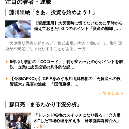
注目の著者・連載
藤川里絵「さあ、投資を始めよう！」
【資産運用】大災害時に慌てないために平時から
備えておきたい3つのポイント「資産の棚卸し…
大規模な災害が起きると、株式市場が大きく動いたり、取引環
境が不安定になったりすることがある。一方…
5年ぶり改訂の「CGコード」、何が変わったのかポイントを解
説 企業に成長投資の具体的な説…
【令和のPKOか】GPIFをめぐる片山財務相の「円資産への投
資拡大」発言の波紋 「国債重視」…
一覧を見る
森口亮「まるわかり市況分析」
「トレンド転換のスイッチになり得る」“介入慣
れ”した市場心理を変える「日米協調為替介入」
…