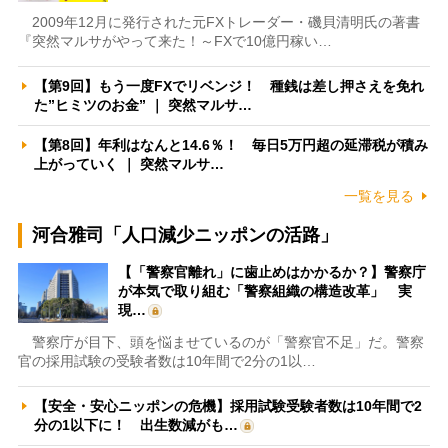
2009年12月に発行された元FXトレーダー・磯貝清明氏の著書
『突然マルサがやって来た！～FXで10億円稼い…
【第9回】もう一度FXでリベンジ！ 種銭は差し押さえを免れ
た”ヒミツのお金” ｜ 突然マルサ…
【第8回】年利はなんと14.6％！ 毎日5万円超の延滞税が積み
上がっていく ｜ 突然マルサ…
一覧を見る
河合雅司「人口減少ニッポンの活路」
【「警察官離れ」に歯止めはかかるか？】警察庁
が本気で取り組む「警察組織の構造改革」 実
現…
警察庁が目下、頭を悩ませているのが「警察官不足」だ。警察
官の採用試験の受験者数は10年間で2分の1以…
【安全・安心ニッポンの危機】採用試験受験者数は10年間で2
分の1以下に！ 出生数減がも…