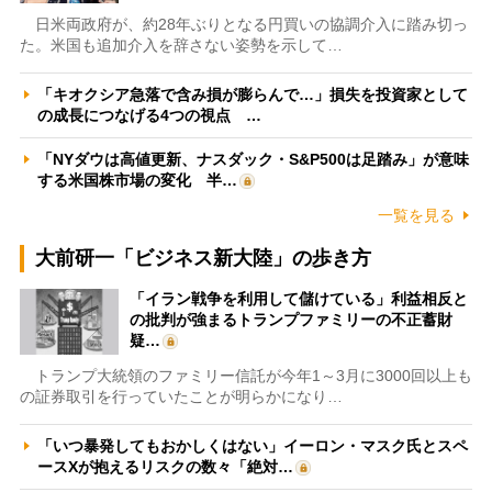
日米両政府が、約28年ぶりとなる円買いの協調介入に踏み切っ
た。米国も追加介入を辞さない姿勢を示して…
「キオクシア急落で含み損が膨らんで…」損失を投資家として
の成長につなげる4つの視点 …
「NYダウは高値更新、ナスダック・S&P500は足踏み」が意味
する米国株市場の変化 半…
一覧を見る
大前研一「ビジネス新大陸」の歩き方
「イラン戦争を利用して儲けている」利益相反と
の批判が強まるトランプファミリーの不正蓄財
疑…
トランプ大統領のファミリー信託が今年1～3月に3000回以上も
の証券取引を行っていたことが明らかになり…
「いつ暴発してもおかしくはない」イーロン・マスク氏とスペ
ースXが抱えるリスクの数々「絶対…