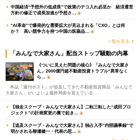
中国経済“予想外の低成長”で政策のテコ入れ必至か 経済運営
方針の修正で成長加速が予想さ…
“AI革命”で爆発的な需要拡大が見込まれる「CXO」とは何
か？ 高い競争力を持つ中国の医薬品…
一覧を見る
「みんなで大家さん」配当ストップ騒動の内幕
《ついに見えた問題の核心》「みんなで大家さ
ん」2000億円超不動産投資トラブル“異常なく
ら…
本誌『週刊ポスト』が追及してきた不動産投資商品「みんなで
大家さん」がいよいよ最終局面を迎えている…
【独走スクープ・みんなで大家さん】二転三転した“成田プロ
ジェクト”の計画変更の裏で起き…
【追及スクープ・みんなで大家さん】独占入手“内部議事録”で
明かされる柳瀬健一・代表の思…