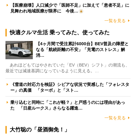
【医療崩壊】人口減少で「医師不足」に加えて「患者不足」に
見舞われ地域医療が限界に 今後…
一覧を見る
快適クルマ生活 乗ってみた、使ってみた
【4ヶ月間で受注累計6000台】BEV普及の障壁と
なる「航続距離の不安」「充電のストレス」解
消…
あれほどもてはやされていた「EV（BEV）シフト」の潮流も、
最近では減速基調になっているように見える。…
《雪道の対応力を検証》シビアな状況で実感した「フォレスタ
ー」の真価 「ターボ」と「スト…
乗り込むと同時に「これが軽？」と戸惑うのには理由があっ
た 「日産ルークス」さらなる躍進…
一覧を見る
大竹聡の「昼酒御免！」